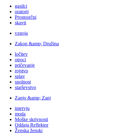
gasilci
oratorij
Prostosrčni
skavti
vzgoja
Zakon &amp; Družina
ločitev
otroci
pričevanje
rojstvo
splav
spolnost
starševstvo
Zanjo &amp; Zanj
intervju
moda
Moške skrivnosti
Oddaja Reflektor
Ženska ženski