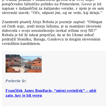
potujčevalno fašistično politiko na Primorskem. Govor je bil
napisan v italijanščini za italijanske vernike, v njem je en sam
slovenski stavek: “Oče, odpusti jim, saj ne vedo, kaj delajo.”
Znameniti pisatelj Alojz Rebula je pozneje zapisal: “Oblegan
od črnih srajc, sredi morja fašizma, je ta osamljeni slovenski
duhovnik s svojo neustrašnostjo izrekal režimu svoj NE!”
Rebula je bil že takrat prepričan, da se bo Ukmar nekoč
pridružil Slomšku, Baragu, Gnidovcu in drugim slovenskim
svetniškim kandidatom.
Preberite še:
Frančišek Janez Bonifacio, “mirni svetniček” – ubit
zato, ker je bil veren