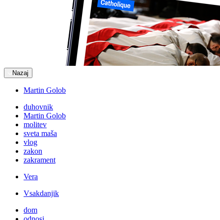
Nazaj
Martin Golob
duhovnik
Martin Golob
molitev
sveta maša
vlog
zakon
zakrament
Vera
Vsakdanjik
dom
odnosi