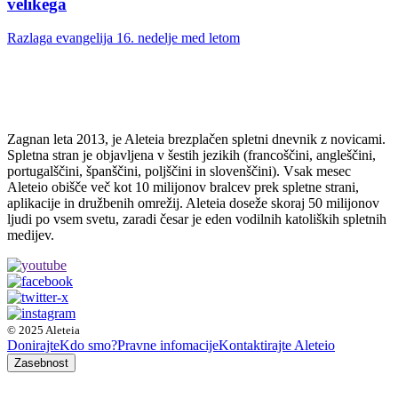
velikega
Razlaga evangelija 16. nedelje med letom
Zagnan leta 2013, je Aleteia brezplačen spletni dnevnik z novicami.
Spletna stran je objavljena v šestih jezikih (francoščini, angleščini,
portugalščini, španščini, poljščini in slovenščini). Vsak mesec
Aleteio obišče več kot 10 milijonov bralcev prek spletne strani,
aplikacije in družbenih omrežij. Aleteia doseže skoraj 50 milijonov
ljudi po vsem svetu, zaradi česar je eden vodilnih katoliških spletnih
medijev.
© 2025 Aleteia
Donirajte
Kdo smo?
Pravne infomacije
Kontaktirajte Aleteio
Zasebnost