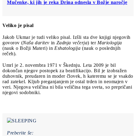
Mučenke, ki jih je reka Drina odnesla v Božje naročje
Veliko je pisal
Jakob Ukmar je tudi veliko pisal. Izšli sta dve knjigi njegovih
govorov (
Naša daritev
in
Zadnja večerja
) ter
Mariologija
(nauk o Božji Materi) in
Eshatologija
(nauk o poslednjih
rečeh).
Umrl je 2. novembra 1971 v Škednju. Leta 2009 je bil
dokončan njegov postopek za beatifikacijo. Bil je izobražen
duhovnik, preudaren in moder človek, h kateremu se je vsakdo
rad zatekel. Kljub preganjanjem je ostal trden in neomajen v
veri. Njegova veličina ni bila veličina tega sveta, so prepričani
njegovi sodobniki.
Preberite še: