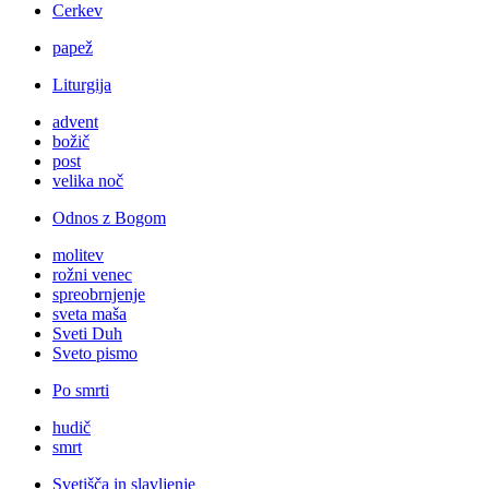
Cerkev
papež
Liturgija
advent
božič
post
velika noč
Odnos z Bogom
molitev
rožni venec
spreobrnjenje
sveta maša
Sveti Duh
Sveto pismo
Po smrti
hudič
smrt
Svetišča in slavljenje