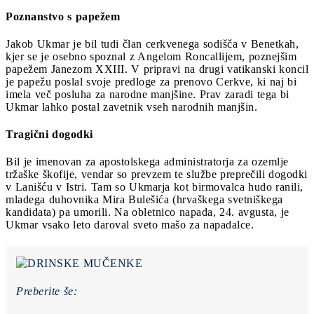
Poznanstvo s papežem
Jakob Ukmar je bil tudi član cerkvenega sodišča v Benetkah,
kjer se je osebno spoznal z Angelom Roncallijem, poznejšim
papežem Janezom XXIII. V pripravi na drugi vatikanski koncil
je papežu poslal svoje predloge za prenovo Cerkve, ki naj bi
imela več posluha za narodne manjšine. Prav zaradi tega bi
Ukmar lahko postal zavetnik vseh narodnih manjšin.
Tragični dogodki
Bil je imenovan za apostolskega administratorja za ozemlje
tržaške škofije, vendar so prevzem te službe preprečili dogodki
v Lanišću v Istri. Tam so Ukmarja kot birmovalca hudo ranili,
mladega duhovnika Mira Bulešića (hrvaškega svetniškega
kandidata) pa umorili. Na obletnico napada, 24. avgusta, je
Ukmar vsako leto daroval sveto mašo za napadalce.
Preberite še: