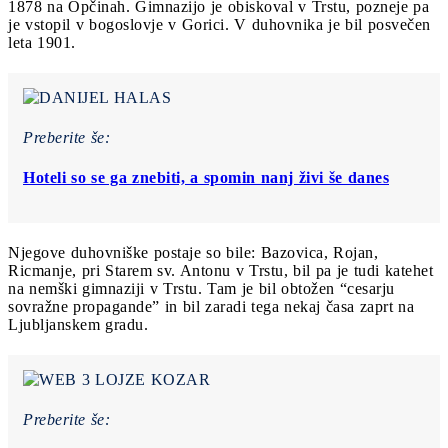
1878 na Opčinah. Gimnazijo je obiskoval v Trstu, pozneje pa
je vstopil v bogoslovje v Gorici. V duhovnika je bil posvečen
leta 1901.
Preberite še:
Hoteli so se ga znebiti, a spomin nanj živi še danes
Njegove duhovniške postaje so bile: Bazovica, Rojan,
Ricmanje, pri Starem sv. Antonu v Trstu, bil pa je tudi katehet
na nemški gimnaziji v Trstu. Tam je bil obtožen “cesarju
sovražne propagande” in bil zaradi tega nekaj časa zaprt na
Ljubljanskem gradu.
Preberite še: