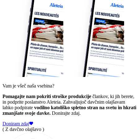
Vam je všeč naša vsebina?
Pomagajte nam pokriti stroške produkcije
člankov, ki jih berete,
in podprite poslanstvo Aleteia. Zahvaljujoč davčnim olajšavam
lahko podpirate
vodilno katoliško spletno stran na svetu in hkrati
zmanjšate svoje davke.
Donirajte zdaj.
Doniram zdaj
( Z davčno olajšavo )