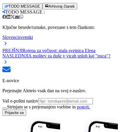
TODO MESSAGE
Arhiviraj članek
TODO MESSAGE
:
Ključne besede/oznake, povezane s tem člankom:
Slovenci
svetniki
PREJŠNJI
Rojena za večnost: mala svetnica Elena
NASLEDNJI
A molitev za duše v vicah sploh kaj "nuca"?
E-novice
Prejemajte Aleteio vsak dan na svoj e-naslov.
Vaš e-poštni naslov
Strinjam se s prejemanjem vsebine in
pogoji.
Prijavite se