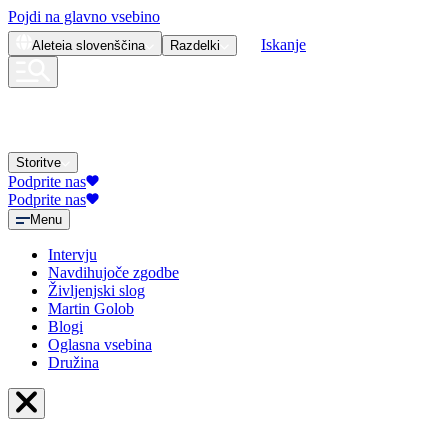
Pojdi na glavno vsebino
Iskanje
Aleteia
slovenščina
Razdelki
Storitve
Podprite nas
Podprite nas
Menu
Intervju
Navdihujoče zgodbe
Življenjski slog
Martin Golob
Blogi
Oglasna vsebina
Družina