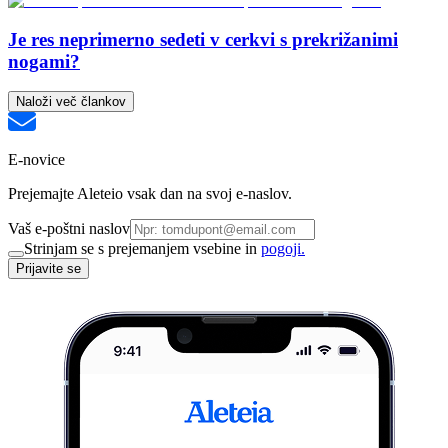
Je res neprimerno sedeti v cerkvi s prekrižanimi
nogami?
Naloži več člankov
E-novice
Prejemajte Aleteio vsak dan na svoj e-naslov.
Vaš e-poštni naslov
Strinjam se s prejemanjem vsebine in
pogoji.
Prijavite se