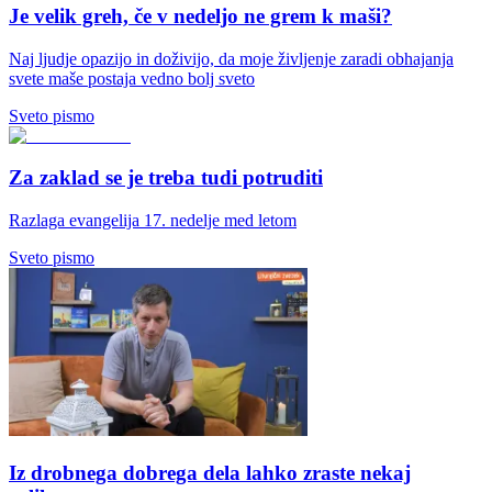
Je velik greh, če v nedeljo ne grem k maši?
Naj ljudje opazijo in doživijo, da moje življenje zaradi obhajanja
svete maše postaja vedno bolj sveto
Sveto pismo
Za zaklad se je treba tudi potruditi
Razlaga evangelija 17. nedelje med letom
Sveto pismo
Iz drobnega dobrega dela lahko zraste nekaj