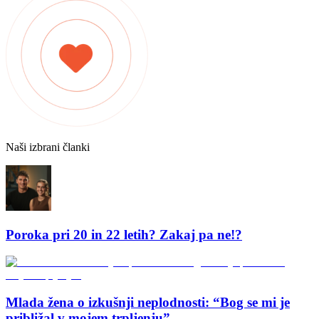
Naši izbrani članki
Poroka pri 20 in 22 letih? Zakaj pa ne!?
Mlada žena o izkušnji neplodnosti: “Bog se mi je
približal v mojem trpljenju”