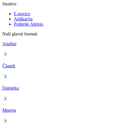
Storitve
E-novice
Aplikacija
Podprite Aleteio
Naši glavni formati
Analize
Članek
Datoteka
Mnenja