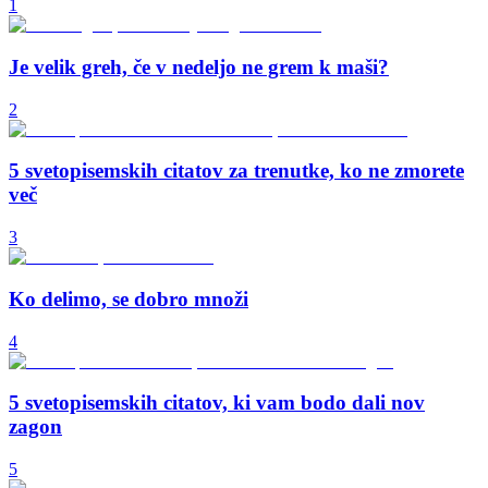
1
Je velik greh, če v nedeljo ne grem k maši?
2
5 svetopisemskih citatov za trenutke, ko ne zmorete
več
3
Ko delimo, se dobro množi
4
5 svetopisemskih citatov, ki vam bodo dali nov
zagon
5