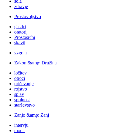
šola
zdravje
Prostovoljstvo
gasilci
oratorij
Prostosrčni
skavti
vzgoja
Zakon &amp; Družina
ločitev
otroci
pričevanje
rojstvo
splav
spolnost
starševstvo
Zanjo &amp; Zanj
intervju
moda