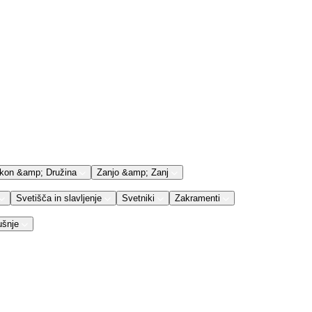
kon &amp; Družina
Zanjo &amp; Zanj
Svetišča in slavljenje
Svetniki
Zakramenti
ušnje