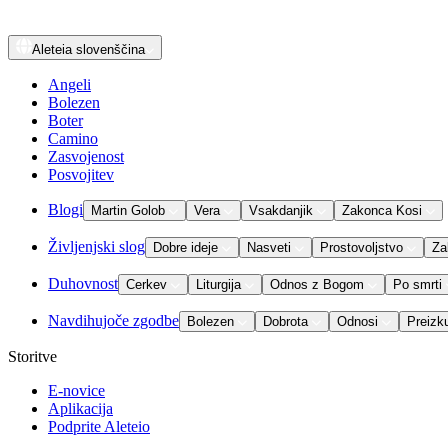
Aleteia
slovenščina
Angeli
Bolezen
Boter
Camino
Zasvojenost
Posvojitev
Blogi
Martin Golob
Vera
Vsakdanjik
Zakonca Kosi
Življenjski slog
Dobre ideje
Nasveti
Prostovoljstvo
Za
Duhovnost
Cerkev
Liturgija
Odnos z Bogom
Po smrti
Navdihujoče zgodbe
Bolezen
Dobrota
Odnosi
Preizk
Storitve
E-novice
Aplikacija
Podprite Aleteio