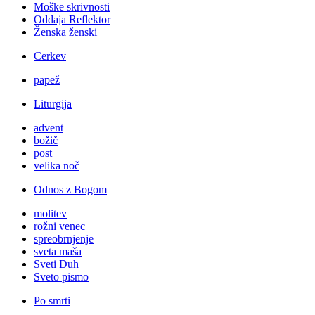
Moške skrivnosti
Oddaja Reflektor
Ženska ženski
Cerkev
papež
Liturgija
advent
božič
post
velika noč
Odnos z Bogom
molitev
rožni venec
spreobrnjenje
sveta maša
Sveti Duh
Sveto pismo
Po smrti