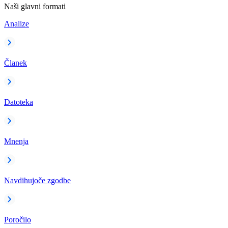
Naši glavni formati
Analize
Članek
Datoteka
Mnenja
Navdihujoče zgodbe
Poročilo