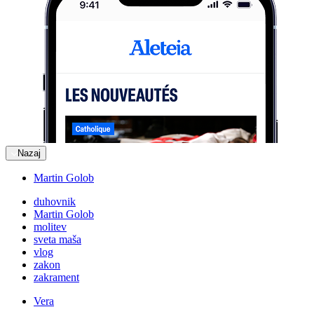
Nazaj
Martin Golob
duhovnik
Martin Golob
molitev
sveta maša
vlog
zakon
zakrament
Vera