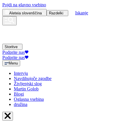
Pojdi na glavno vsebino
Iskanje
Aleteia
slovenščina
Razdelki
Storitve
Podprite nas
Podprite nas
Menu
Intervju
Navdihujoče zgodbe
Življenjski slog
Martin Golob
Blogi
Oglasna vsebina
družina