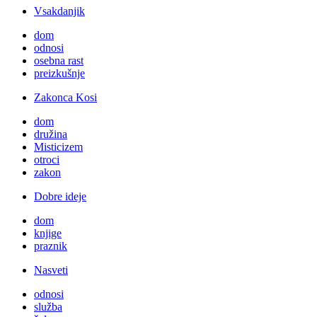
Vsakdanjik
dom
odnosi
osebna rast
preizkušnje
Zakonca Kosi
dom
družina
Misticizem
otroci
zakon
Dobre ideje
dom
knjige
praznik
Nasveti
odnosi
služba