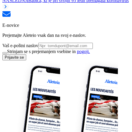
NASLEDNJI
Babica, ki je pri svojih 95 letih premagala koronavirus
E-novice
Prejemajte Aleteio vsak dan na svoj e-naslov.
Vaš e-poštni naslov
Strinjam se s prejemanjem vsebine in
pogoji.
Prijavite se