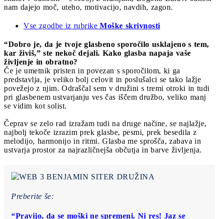
nam dajejo moč, uteho, motivacijo, navdih, zagon.
Vse zgodbe iz rubrike
Moške skrivnosti
“Dobro je, da je tvoje glasbeno sporočilo usklajeno s tem,
kar živiš,” ste nekoč dejali. Kako glasba napaja vaše
življenje in obratno?
Če je umetnik pristen in povezan s sporočilom, ki ga
predstavlja, je veliko bolj celovit in poslušalci se tako lažje
povežejo z njim. Odraščal sem v družini s tremi otroki in tudi
pri glasbenem ustvarjanju ves čas iščem družbo, veliko manj
se vidim kot solist.
Čeprav se zelo rad izražam tudi na druge načine, se najlažje,
najbolj tekoče izrazim prek glasbe, pesmi, prek besedila z
melodijo, harmonijo in ritmi. Glasba me sprošča, zabava in
ustvarja prostor za najrazličnejša občutja in barve življenja.
Preberite še:
“Pravijo, da se moški ne spremeni. Ni res! Jaz se