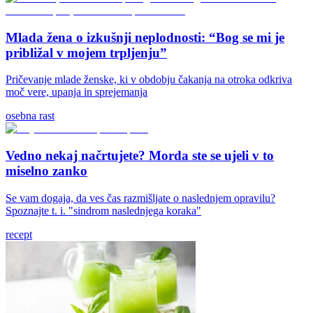
Mlada žena o izkušnji neplodnosti: “Bog se mi je
približal v mojem trpljenju”
Pričevanje mlade ženske, ki v obdobju čakanja na otroka odkriva
moč vere, upanja in sprejemanja
osebna rast
Vedno nekaj načrtujete? Morda ste se ujeli v to
miselno zanko
Se vam dogaja, da ves čas razmišljate o naslednjem opravilu?
Spoznajte t. i. "sindrom naslednjega koraka"
recept