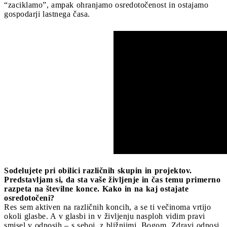
“zaciklamo”, ampak ohranjamo osredotočenost in ostajamo
gospodarji lastnega časa.
Sodelujete pri obilici različnih skupin in projektov.
Predstavljam si, da sta vaše življenje in čas temu primerno
razpeta na številne konce. Kako in na kaj ostajate
osredotočeni?
Res sem aktiven na različnih koncih, a se ti večinoma vrtijo
okoli glasbe. A v glasbi in v življenju nasploh vidim pravi
smisel v odnosih
–
s seboj, z bližnjimi, Bogom. Zdravi odnosi