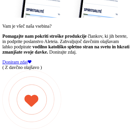
Vam je všeč naša vsebina?
Pomagajte nam pokriti stroške produkcije
člankov, ki jih berete,
in podprite poslanstvo Aleteia. Zahvaljujoč davčnim olajšavam
lahko podpirate
vodilno katoliško spletno stran na svetu in hkrati
zmanjšate svoje davke.
Donirajte zdaj.
Doniram zdaj
( Z davčno olajšavo )