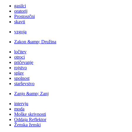
gasilci
oratorij
Prostosrčni
skavti
vzgoja
Zakon &amp; Družina
ločitev
otroci
pričevanje
rojstvo
splav
spolnost
starševstvo
Zanjo &amp; Zanj
intervju
moda
Moške skrivnosti
Oddaja Reflektor
Ženska ženski