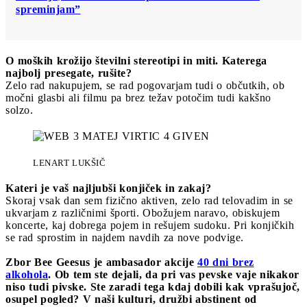
spreminjam”
O moških krožijo številni stereotipi in miti. Katerega
najbolj presegate, rušite?
Zelo rad nakupujem, se rad pogovarjam tudi o občutkih, ob
močni glasbi ali filmu pa brez težav potočim tudi kakšno
solzo.
LENART LUKŠIČ
Kateri je vaš najljubši konjiček in zakaj?
Skoraj vsak dan sem fizično aktiven, zelo rad telovadim in se
ukvarjam z različnimi športi. Obožujem naravo, obiskujem
koncerte, kaj dobrega pojem in rešujem sudoku. Pri konjičkih
se rad sprostim in najdem navdih za nove podvige.
Zbor Bee Geesus je ambasador akcije
40 dni brez
alkohola
. Ob tem ste dejali, da pri vas pevske vaje nikakor
niso tudi pivske. Ste zaradi tega kdaj dobili kak vprašujoč,
osupel pogled? V naši kulturi, družbi abstinent od