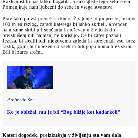
Različnost bi nas lahko bogatila, a smo glede tega zelo revni.
Primanjkuje nam ljubezni do sebe in vsega stvarstva.
Prav tako pa vsi preveč skrbimo. Življenje ni preprosto, imamo
100 in en razlog, zaradi katerega bi lahko skrbeli, a vendar
nam same skrbi pri soočanju in reševanju življenjskih
preizkušenj niti najmanj ne koristijo. Če bi zares poznali
Jezusa, bi sledili tudi njegovemu zgledu in sprejemali vse, brez
razlik, gojili bi ljubezen do vseh in bili popolnoma brez skrbi.
Bili bi zares srečni.
Preberite še:
Ko je obležal, mu je bil “Bog bližje kot kadarkoli”
Kateri dogodek, preizkušnja v življenju sta vam dala