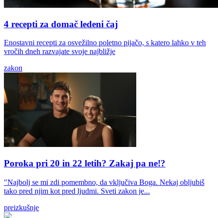
4 recepti za domač ledeni čaj
Enostavni recepti za osvežilno poletno pijačo, s katero lahko v teh
vročih dneh razvajate svoje najbližje
zakon
Poroka pri 20 in 22 letih? Zakaj pa ne!?
"Najbolj se mi zdi pomembno, da vključiva Boga. Nekaj obljubiš
tako pred njim kot pred ljudmi. Sveti zakon je...
preizkušnje