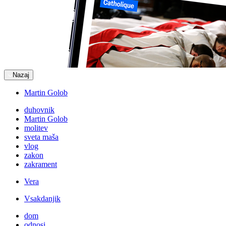
Nazaj
Martin Golob
duhovnik
Martin Golob
molitev
sveta maša
vlog
zakon
zakrament
Vera
Vsakdanjik
dom
odnosi