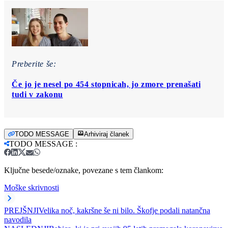
Preberite še:
Če jo je nesel po 454 stopnicah, jo zmore prenašati
tudi v zakonu
TODO MESSAGE
Arhiviraj članek
TODO MESSAGE
:
Ključne besede/oznake, povezane s tem člankom:
Moške skrivnosti
PREJŠNJI
Velika noč, kakršne še ni bilo. Škofje podali natančna
navodila