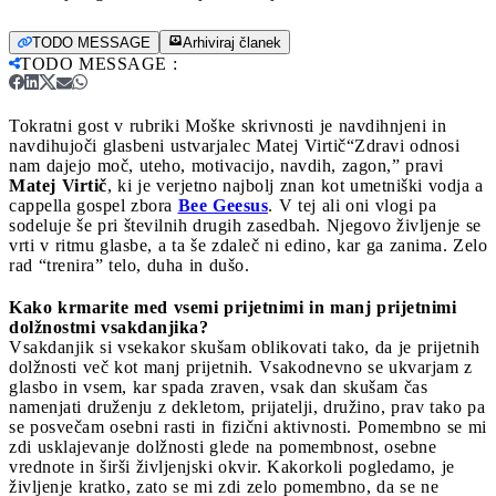
TODO MESSAGE
Arhiviraj članek
TODO MESSAGE
:
Tokratni gost v rubriki Moške skrivnosti je navdihnjeni in
navdihujoči glasbeni ustvarjalec Matej Virtič
“Zdravi odnosi
nam dajejo moč, uteho, motivacijo, navdih, zagon,” pravi
Matej Virtič
, ki je verjetno najbolj znan kot umetniški vodja a
cappella gospel zbora
Bee Geesus
. V tej ali oni vlogi pa
sodeluje še pri številnih drugih zasedbah. Njegovo življenje se
vrti v ritmu glasbe, a ta še zdaleč ni edino, kar ga zanima. Zelo
rad “trenira” telo, duha in dušo.
Kako krmarite med vsemi prijetnimi in manj prijetnimi
dolžnostmi vsakdanjika?
Vsakdanjik si vsekakor skušam oblikovati tako, da je prijetnih
dolžnosti več kot manj prijetnih. Vsakodnevno se ukvarjam z
glasbo in vsem, kar spada zraven, vsak dan skušam čas
namenjati druženju z dekletom, prijatelji, družino, prav tako pa
se posvečam osebni rasti in fizični aktivnosti. Pomembno se mi
zdi usklajevanje dolžnosti glede na pomembnost, osebne
vrednote in širši življenjski okvir. Kakorkoli pogledamo, je
življenje kratko, zato se mi zdi zelo pomembno, da se ne