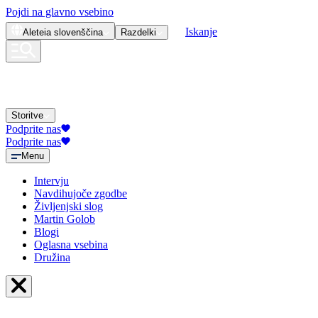
Pojdi na glavno vsebino
Iskanje
Aleteia
slovenščina
Razdelki
Storitve
Podprite nas
Podprite nas
Menu
Intervju
Navdihujoče zgodbe
Življenjski slog
Martin Golob
Blogi
Oglasna vsebina
Družina