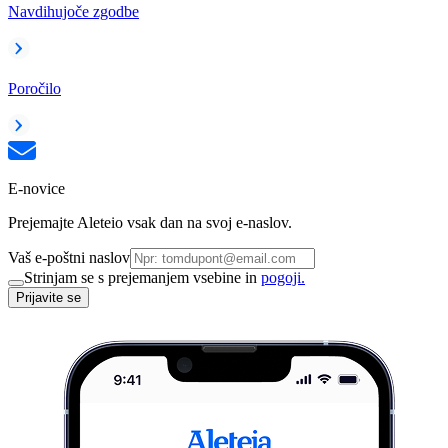
Navdihujoče zgodbe
Poročilo
E-novice
Prejemajte Aleteio vsak dan na svoj e-naslov.
Vaš e-poštni naslov
Strinjam se s prejemanjem vsebine in
pogoji.
Prijavite se