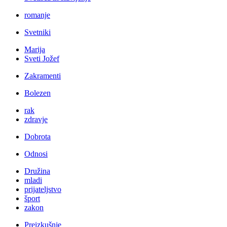
romanje
Svetniki
Marija
Sveti Jožef
Zakramenti
Bolezen
rak
zdravje
Dobrota
Odnosi
Družina
mladi
prijateljstvo
šport
zakon
Preizkušnje