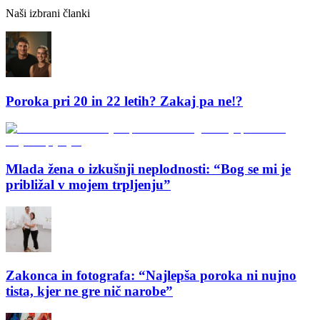
Naši izbrani članki
Poroka pri 20 in 22 letih? Zakaj pa ne!?
Mlada žena o izkušnji neplodnosti: “Bog se mi je
približal v mojem trpljenju”
Zakonca in fotografa: “Najlepša poroka ni nujno
tista, kjer ne gre nič narobe”