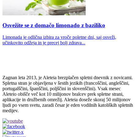
Osvežite se z domačo limonado z baziliko
Limonada je odlična izbira za vroče poletne dni, saj osveži,
učinkovito odžeja in je precej bolj zdrava...
Zagnan leta 2013, je Aleteia brezplačen spletni dnevnik z novicami.
Spletna stran je objavljena v šestih jezikih (francoščini, angleščini,
portugalščini, španščini, poljščini in slovenščini). Vsak mesec
Aleteio obišče več kot 10 milijonov bralcev prek spletne strani,
aplikacije in družbenih omrežij. Aleteia doseže skoraj 50 milijonov
ljudi po vsem svetu, zaradi česar je eden vodilnih katoliških spletnih
medijev.