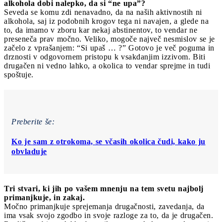
alkohola dobi nalepko, da si “ne upa”?
Seveda se komu zdi nenavadno, da na naših aktivnostih ni
alkohola, saj iz podobnih krogov tega ni navajen, a glede na
to, da imamo v zboru kar nekaj abstinentov, to vendar ne
preseneča prav močno. Veliko, mogoče največ nesmislov se je
začelo z vprašanjem: “Si upaš … ?” Gotovo je več poguma in
drznosti v odgovornem pristopu k vsakdanjim izzivom. Biti
drugačen ni vedno lahko, a okolica to vendar sprejme in tudi
spoštuje.
Preberite še:
Ko je sam z otrokoma, se včasih okolica čudi, kako ju
obvladuje
Tri stvari, ki jih po vašem mnenju na tem svetu najbolj
primanjkuje, in zakaj.
Močno primanjkuje sprejemanja drugačnosti, zavedanja, da
ima vsak svojo zgodbo in svoje razloge za to, da je drugačen.