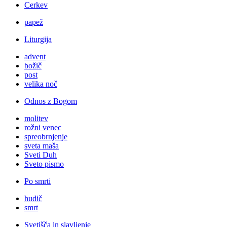
Cerkev
papež
Liturgija
advent
božič
post
velika noč
Odnos z Bogom
molitev
rožni venec
spreobrnjenje
sveta maša
Sveti Duh
Sveto pismo
Po smrti
hudič
smrt
Svetišča in slavljenje