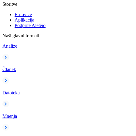
Storitve
E-novice
Aplikacija
Podprite Aleteio
Naši glavni formati
Analize
Članek
Datoteka
Mnenja