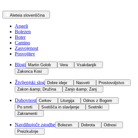
Aleteia
slovenščina
Angeli
Bolezen
Boter
Camino
Zasvojenost
Posvojitev
Blogi
Martin Golob
Vera
Vsakdanjik
Zakonca Kosi
Življenjski slog
Dobre ideje
Nasveti
Prostovoljstvo
Zakon &amp; Družina
Zanjo &amp; Zanj
Duhovnost
Cerkev
Liturgija
Odnos z Bogom
Po smrti
Svetišča in slavljenje
Svetniki
Zakramenti
Navdihujoče zgodbe
Bolezen
Dobrota
Odnosi
Preizkušnje