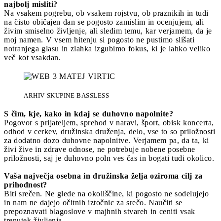
najbolj misliti?
Na vsakem pogrebu, ob vsakem rojstvu, ob praznikih in tudi
na čisto običajen dan se pogosto zamislim in ocenjujem, ali
živim smiselno življenje, ali sledim temu, kar verjamem, da je
moj namen. V vsem hitenju si pogosto ne pustimo slišati
notranjega glasu in zlahka izgubimo fokus, ki je lahko veliko
več kot vsakdan.
ARHIV SKUPINE BASSLESS
S čim, kje, kako in kdaj se duhovno napolnite?
Pogovor s prijateljem, sprehod v naravi, šport, obisk koncerta,
odhod v cerkev, družinska druženja, delo, vse to so priložnosti
za dodatno dozo duhovne napolnitve. Verjamem pa, da ta, ki
živi žive in zdrave odnose, ne potrebuje nobene posebne
priložnosti, saj je duhovno poln ves čas in bogati tudi okolico.
Vaša največja osebna in družinska želja oziroma cilj za
prihodnost?
Biti srečen. Ne glede na okoliščine, ki pogosto ne sodelujejo
in nam ne dajejo očitnih iztočnic za srečo. Naučiti se
prepoznavati blagoslove v majhnih stvareh in ceniti vsak
trenutek življenja.