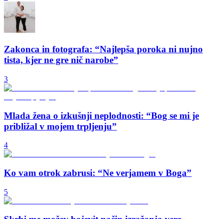
Zakonca in fotografa: “Najlepša poroka ni nujno
tista, kjer ne gre nič narobe”
3
Mlada žena o izkušnji neplodnosti: “Bog se mi je
približal v mojem trpljenju”
4
Ko vam otrok zabrusi: “Ne verjamem v Boga”
5