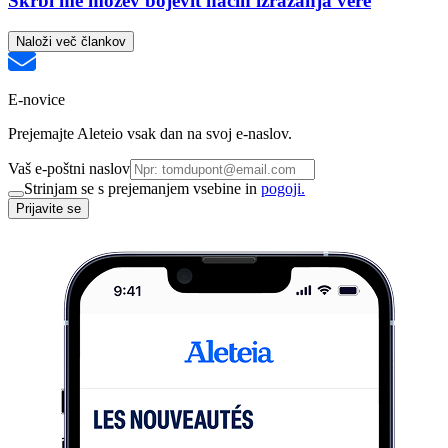
Skrbi me možev bojevit način izražanja vere
Naloži več člankov
E-novice
Prejemajte Aleteio vsak dan na svoj e-naslov.
Vaš e-poštni naslov
Strinjam se s prejemanjem vsebine in
pogoji.
Prijavite se