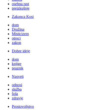
osebna rast
preizkušnje
Zakonca Kosi
dom
Družina
Misticizem
otroci
zakon
Dobre ideje
dom
knjige
praznik
Nasveti
odnosi
služba
šola
zdravje
Prostovoljstvo