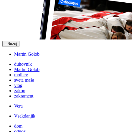
Nazaj
Martin Golob
duhovnik
Martin Golob
molitev
sveta maša
vlog
zakon
zakrament
Vera
Vsakdanjik
dom
odnosi