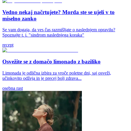
Vedno nekaj načrtujete? Morda ste se ujeli v to
miselno zanko
Se vam dogaja, da ves čas razmišljate o naslednjem opravilu?
Spoznajte t. i. "sindrom naslednjega koraka"
recept
Osvežite se z domačo limonado z baziliko
Limonada je odlična izbira za vroče poletne dni, saj osveži,
učinkovito odžeja in je precej bolj zdrava...
osebna rast