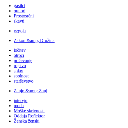
gasilci
oratorij
Prostosrčni
skavti
vzgoja
Zakon &amp; Družina
ločitev
otroci
pričevanje
rojstvo
splav
spolnost
starševstvo
Zanjo &amp; Zanj
intervju
moda
Moške skrivnosti
Oddaja Reflektor
Ženska ženski