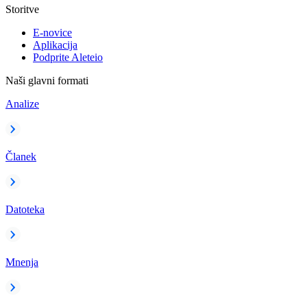
Storitve
E-novice
Aplikacija
Podprite Aleteio
Naši glavni formati
Analize
Članek
Datoteka
Mnenja