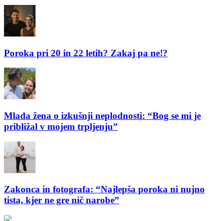
Poroka pri 20 in 22 letih? Zakaj pa ne!?
Mlada žena o izkušnji neplodnosti: “Bog se mi je
približal v mojem trpljenju”
Zakonca in fotografa: “Najlepša poroka ni nujno
tista, kjer ne gre nič narobe”