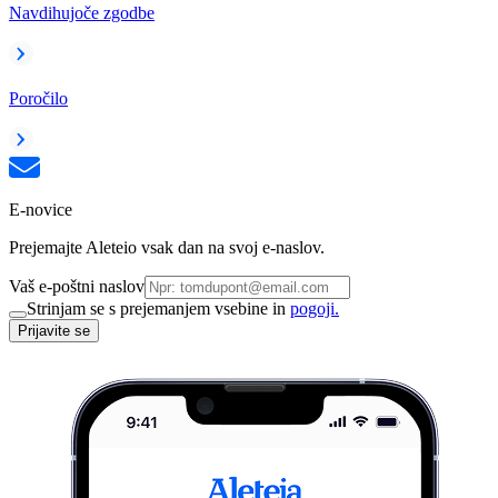
Navdihujoče zgodbe
Poročilo
E-novice
Prejemajte Aleteio vsak dan na svoj e-naslov.
Vaš e-poštni naslov
Strinjam se s prejemanjem vsebine in
pogoji.
Prijavite se