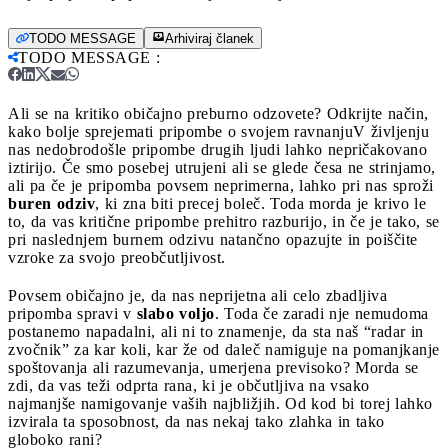
TODO MESSAGE
Arhiviraj članek
TODO MESSAGE
:
Ali se na kritiko običajno preburno odzovete? Odkrijte način,
kako bolje sprejemati pripombe o svojem ravnanju
V življenju
nas nedobrodošle pripombe drugih ljudi lahko nepričakovano
iztirijo. Če smo posebej utrujeni ali se glede česa ne strinjamo,
ali pa če je pripomba povsem neprimerna, lahko pri nas sproži
buren odziv
, ki zna biti precej boleč. Toda morda je krivo le
to, da vas kritične pripombe prehitro razburijo, in če je tako, se
pri naslednjem burnem odzivu natančno opazujte in poiščite
vzroke za svojo preobčutljivost.
Povsem običajno je, da nas neprijetna ali celo zbadljiva
pripomba spravi v
slabo voljo
. Toda če zaradi nje nemudoma
postanemo napadalni, ali ni to znamenje, da sta naš “radar in
zvočnik” za kar koli, kar že od daleč namiguje na pomanjkanje
spoštovanja ali razumevanja, umerjena previsoko? Morda se
zdi, da vas teži odprta rana, ki je občutljiva na vsako
najmanjše namigovanje vaših najbližjih. Od kod bi torej lahko
izvirala ta sposobnost, da nas nekaj tako zlahka in tako
globoko rani?