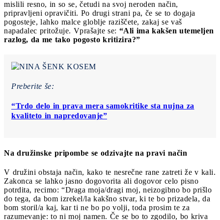
mislili resno, in so se, četudi na svoj neroden način,
pripravljeni opravičiti. Po drugi strani pa, če se to dogaja
pogosteje, lahko malce globlje raziščete, zakaj se vaš
napadalec pritožuje. Vprašajte se:
“Ali ima kakšen utemeljen
razlog, da me tako pogosto kritizira?”
Preberite še:
“Trdo delo in prava mera samokritike sta nujna za
kvaliteto in napredovanje”
Na družinske pripombe se odzivajte na pravi način
V družini obstaja način, kako te nesrečne rane zatreti že v kali.
Zakonca se lahko jasno dogovorita ali dogovor celo pisno
potrdita, recimo: “Draga moja/dragi moj, neizogibno bo prišlo
do tega, da bom izrekel/la kakšno stvar, ki te bo prizadela, da
bom storil/a kaj, kar ti ne bo po volji, toda prosim te za
razumevanje: to ni moj namen. Če se bo to zgodilo, bo kriva