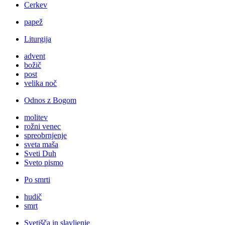
Cerkev
papež
Liturgija
advent
božič
post
velika noč
Odnos z Bogom
molitev
rožni venec
spreobrnjenje
sveta maša
Sveti Duh
Sveto pismo
Po smrti
hudič
smrt
Svetišča in slavljenje