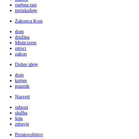
osebna rast
preizkušnje
Zakonca Kosi
dom
družina
Misticizem
otroci
zakon
Dobre ideje
dom
knjige
praznik
Nasveti
odnosi
služba
šola
zdravje
Prostovoljstvo