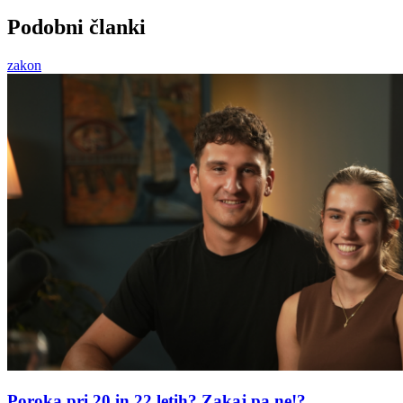
Podobni članki
zakon
Poroka pri 20 in 22 letih? Zakaj pa ne!?