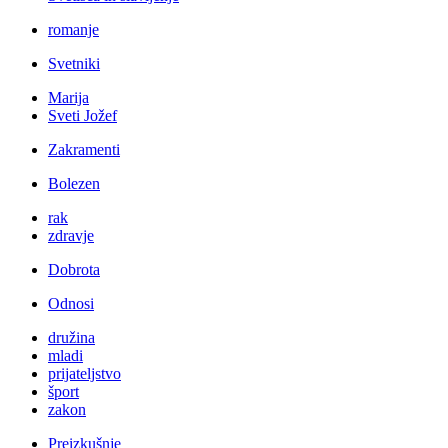
romanje
Svetniki
Marija
Sveti Jožef
Zakramenti
Bolezen
rak
zdravje
Dobrota
Odnosi
družina
mladi
prijateljstvo
šport
zakon
Preizkušnje