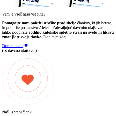
Vam je všeč naša vsebina?
Pomagajte nam pokriti stroške produkcije
člankov, ki jih berete,
in podprite poslanstvo Aleteia. Zahvaljujoč davčnim olajšavam
lahko podpirate
vodilno katoliško spletno stran na svetu in hkrati
zmanjšate svoje davke.
Donirajte zdaj.
Doniram zdaj
( Z davčno olajšavo )
Naši izbrani članki