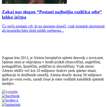
Zakaj nas slogan “Postani najboljša različica sebe”
lahko izčrpa
Če sreča postane cilj, ki ga moramo doseči, vsak trenutek utrujenosti
ali neuspeha hitro dobi pridih osebnega...
Zagnan leta 2013, je Aleteia brezplačen spletni dnevnik z novicami.
Spletna stran je objavljena v šestih jezikih (francoščini, angleščini,
portugalščini, španščini, poljščini in slovenščini). Vsak mesec
Aleteio obišče več kot 10 milijonov bralcev prek spletne strani,
aplikacije in družbenih omrežij. Aleteia doseže skoraj 50 milijonov
ljudi po vsem svetu, zaradi česar je eden vodilnih katoliških spletnih
medijev.