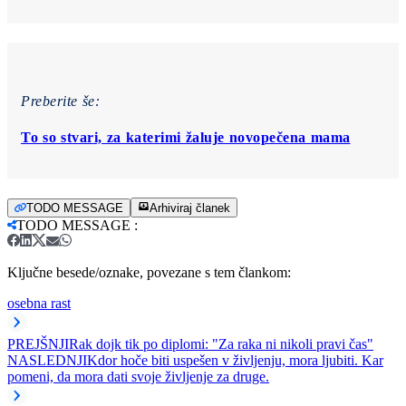
Preberite še:
To so stvari, za katerimi žaluje novopečena mama
TODO MESSAGE
Arhiviraj članek
TODO MESSAGE
:
Ključne besede/oznake, povezane s tem člankom:
osebna rast
PREJŠNJI
Rak dojk tik po diplomi: "Za raka ni nikoli pravi čas"
NASLEDNJI
Kdor hoče biti uspešen v življenju, mora ljubiti. Kar
pomeni, da mora dati svoje življenje za druge.