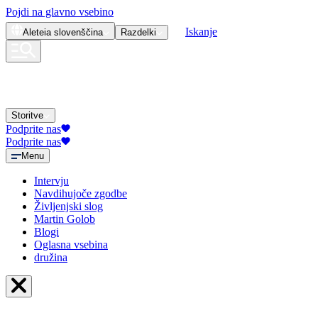
Pojdi na glavno vsebino
Iskanje
Aleteia
slovenščina
Razdelki
Storitve
Podprite nas
Podprite nas
Menu
Intervju
Navdihujoče zgodbe
Življenjski slog
Martin Golob
Blogi
Oglasna vsebina
družina