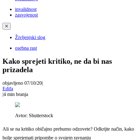
invalidnost
zasvojenost
✕
Življenjski slog
osebna rast
Kako sprejeti kritiko, ne da bi nas
prizadela
objavljeno 07/10/20
|
Edifa
|
4
min branja
Avtor:
Shutterstock
Ali se na kritiko običajno preburno odzovete? Odkrijte način, kako
bolje sprejemati pripombe o svojem ravnanju