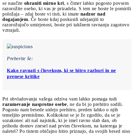
se naučite
ohraniti mirno kri
, s čimer lahko pogosto povsem
razorožite osebo, ki vas je prizadela. S tem ne boste le pomirili
položaja – zdaj boste vi tisti, ki imate
nadzor nad
dogajanjem
. Če boste kdaj poskusili udejanjiti to
razorožujočo umirjenost, boste pri takšnem ravnanju zagotovo
vztrajali.
Preberite še:
Kako ravnati s človekom, ki se hitro razburi in ne
prenese kritike
Pri obvladovanju vašega odziva vam lahko pomaga tudi
razumevanje nasprotne osebe
, ne da bi jo prehitro sodili.
Pogosto nam besede uidejo prehitro, preden lahko o njih
temeljito premislimo. Kolikokrat se je že zgodilo, da se je
sozakonec ali naš najstnik, ki je imel ravno slab dan, ob
prihodu domov znesel nad prvim človekom, na katerega je
naletel? Po tistem običajno hitro priznajo, da svojih besed niso