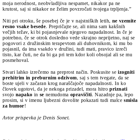
moja nerodnost, neobvladljiva nespamet, nikakor pa ne
krutost, saj si nikakor ne želim povzročati tvojega trpljenja.”
Niti pri otroku, še posebej če je v najstniških letih,
ne vzemite
resno vsake besede
. Prepričajte se, ali nima sam kakšnih
večjih težav, ki bi pojasnjevale njegovo napadalnost. In če je
potrebno, če se otrok dosledno vede skrajno neprijetno, naj se
pogovori z družinskim terapevtom ali duhovnikom, ki mu bo
pojasnil, da ima vsakdo v družini, tudi mati, pravico izreči
tisto, kar čuti, ne da bi ga pri tem kdor koli obsojal ali se mu
posmehoval.
Stvari lahko izrečemo na preprost način. Poskusite se
izogniti
prehitrim in preburnim odzivom
, saj s tem tvegate, da se
boste ujeli v začaran krog naraščajoče napadalnosti. In ko
človek ugotovi, da je nekoga prizadel, mora hitro
priznati
svojo
napako
in
se
nemudoma
opravičiti
. Nazadnje pa, lepo
prosim, si v imenu ljubezni dovolite pokazati tudi malce
smisla
za humor
!
Avtor prispevka je Denis Sonet.