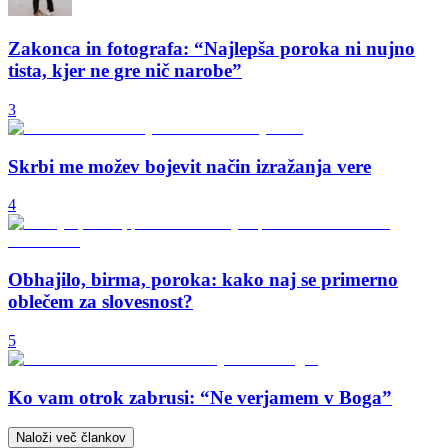
Zakonca in fotografa: “Najlepša poroka ni nujno
tista, kjer ne gre nič narobe”
3
Skrbi me možev bojevit način izražanja vere
4
Obhajilo, birma, poroka: kako naj se primerno
oblečem za slovesnost?
5
Ko vam otrok zabrusi: “Ne verjamem v Boga”
Naloži več člankov