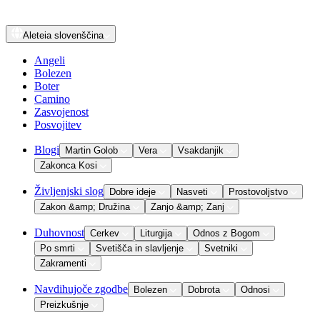
Aleteia
slovenščina
Angeli
Bolezen
Boter
Camino
Zasvojenost
Posvojitev
Blogi
Martin Golob
Vera
Vsakdanjik
Zakonca Kosi
Življenjski slog
Dobre ideje
Nasveti
Prostovoljstvo
Zakon &amp; Družina
Zanjo &amp; Zanj
Duhovnost
Cerkev
Liturgija
Odnos z Bogom
Po smrti
Svetišča in slavljenje
Svetniki
Zakramenti
Navdihujoče zgodbe
Bolezen
Dobrota
Odnosi
Preizkušnje