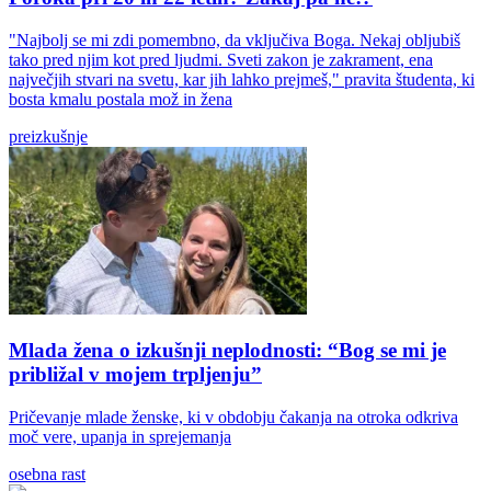
"Najbolj se mi zdi pomembno, da vključiva Boga. Nekaj obljubiš
tako pred njim kot pred ljudmi. Sveti zakon je zakrament, ena
največjih stvari na svetu, kar jih lahko prejmeš," pravita študenta, ki
bosta kmalu postala mož in žena
preizkušnje
Mlada žena o izkušnji neplodnosti: “Bog se mi je
približal v mojem trpljenju”
Pričevanje mlade ženske, ki v obdobju čakanja na otroka odkriva
moč vere, upanja in sprejemanja
osebna rast