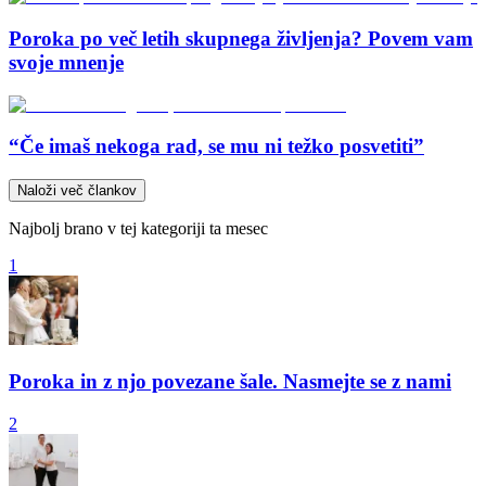
Poroka po več letih skupnega življenja? Povem vam
svoje mnenje
“Če imaš nekoga rad, se mu ni težko posvetiti”
Naloži več člankov
Najbolj brano v tej kategoriji ta mesec
1
Poroka in z njo povezane šale. Nasmejte se z nami
2