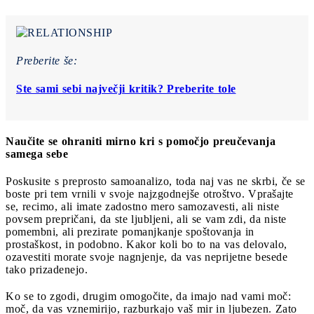
Preberite še:
Ste sami sebi največji kritik? Preberite tole
Naučite se ohraniti mirno kri s pomočjo preučevanja
samega sebe
Poskusite s preprosto samoanalizo, toda naj vas ne skrbi, če se
boste pri tem vrnili v svoje najzgodnejše otroštvo. Vprašajte
se, recimo, ali imate zadostno mero samozavesti, ali niste
povsem prepričani, da ste ljubljeni, ali se vam zdi, da niste
pomembni, ali prezirate pomanjkanje spoštovanja in
prostaškost, in podobno. Kakor koli bo to na vas delovalo,
ozavestiti morate svoje nagnjenje, da vas neprijetne besede
tako prizadenejo.
Ko se to zgodi, drugim omogočite, da imajo nad vami moč:
moč, da vas vznemirijo, razburkajo vaš mir in ljubezen. Zato