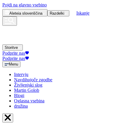
Pojdi na glavno vsebino
Iskanje
Aleteia
slovenščina
Razdelki
Storitve
Podprite nas
Podprite nas
Menu
Intervju
Navdihujoče zgodbe
Življenjski slog
Martin Golob
Blogi
Oglasna vsebina
družina