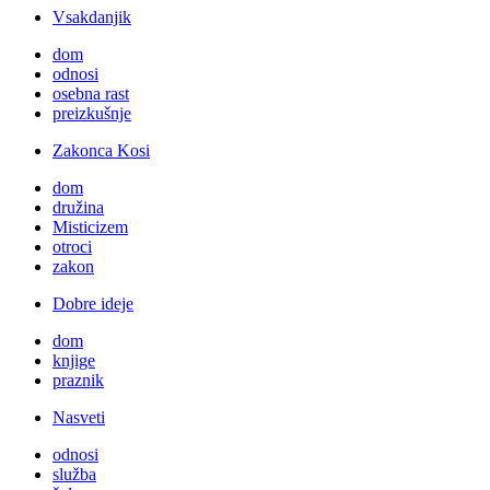
Vsakdanjik
dom
odnosi
osebna rast
preizkušnje
Zakonca Kosi
dom
družina
Misticizem
otroci
zakon
Dobre ideje
dom
knjige
praznik
Nasveti
odnosi
služba