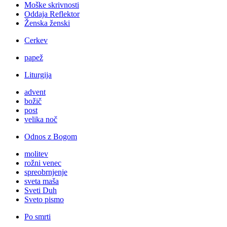
Moške skrivnosti
Oddaja Reflektor
Ženska ženski
Cerkev
papež
Liturgija
advent
božič
post
velika noč
Odnos z Bogom
molitev
rožni venec
spreobrnjenje
sveta maša
Sveti Duh
Sveto pismo
Po smrti