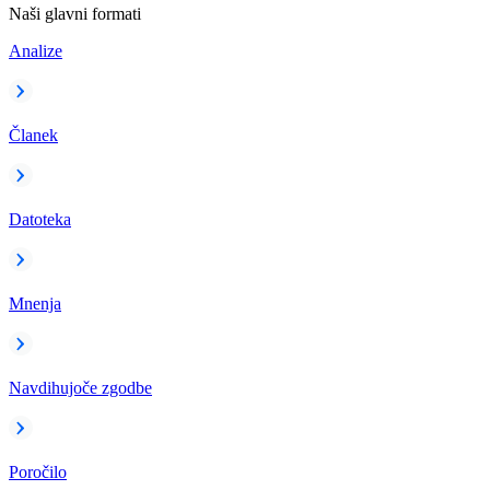
Naši glavni formati
Analize
Članek
Datoteka
Mnenja
Navdihujoče zgodbe
Poročilo