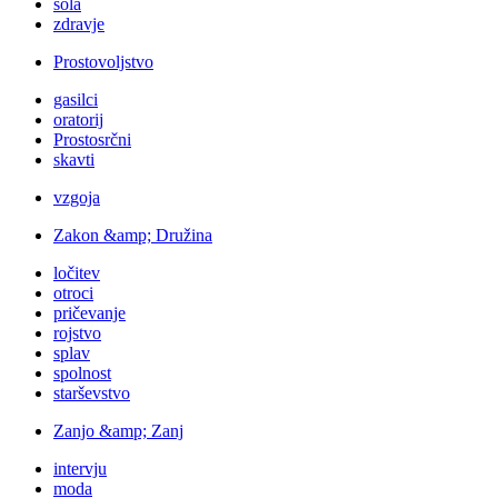
šola
zdravje
Prostovoljstvo
gasilci
oratorij
Prostosrčni
skavti
vzgoja
Zakon &amp; Družina
ločitev
otroci
pričevanje
rojstvo
splav
spolnost
starševstvo
Zanjo &amp; Zanj
intervju
moda