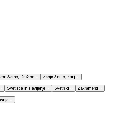
kon &amp; Družina
Zanjo &amp; Zanj
Svetišča in slavljenje
Svetniki
Zakramenti
ušnje