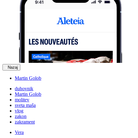
Nazaj
Martin Golob
duhovnik
Martin Golob
molitev
sveta maša
vlog
zakon
zakrament
Vera