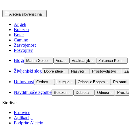
Aleteia
slovenščina
Angeli
Bolezen
Boter
Camino
Zasvojenost
Posvojitev
Blogi
Martin Golob
Vera
Vsakdanjik
Zakonca Kosi
Življenjski slog
Dobre ideje
Nasveti
Prostovoljstvo
Za
Duhovnost
Cerkev
Liturgija
Odnos z Bogom
Po smrti
Navdihujoče zgodbe
Bolezen
Dobrota
Odnosi
Preizk
Storitve
E-novice
Aplikacija
Podprite Aleteio