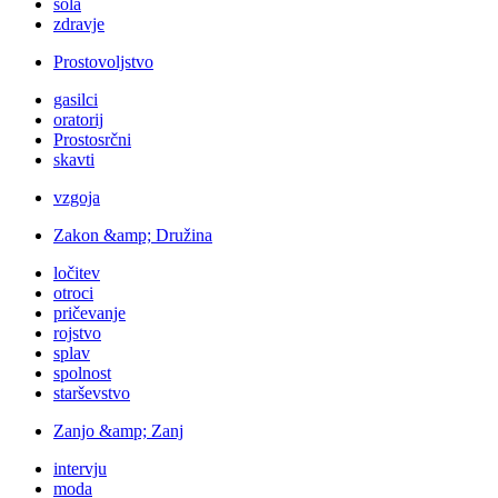
šola
zdravje
Prostovoljstvo
gasilci
oratorij
Prostosrčni
skavti
vzgoja
Zakon &amp; Družina
ločitev
otroci
pričevanje
rojstvo
splav
spolnost
starševstvo
Zanjo &amp; Zanj
intervju
moda