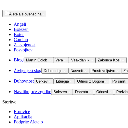
Aleteia
slovenščina
Angeli
Bolezen
Boter
Camino
Zasvojenost
Posvojitev
Blogi
Martin Golob
Vera
Vsakdanjik
Zakonca Kosi
Življenjski slog
Dobre ideje
Nasveti
Prostovoljstvo
Za
Duhovnost
Cerkev
Liturgija
Odnos z Bogom
Po smrti
Navdihujoče zgodbe
Bolezen
Dobrota
Odnosi
Preizk
Storitve
E-novice
Aplikacija
Podprite Aleteio