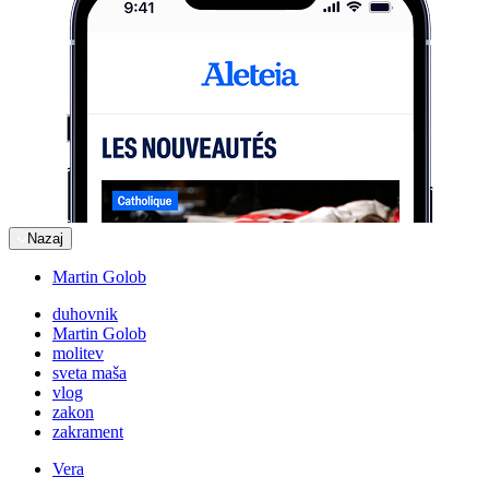
Nazaj
Martin Golob
duhovnik
Martin Golob
molitev
sveta maša
vlog
zakon
zakrament
Vera