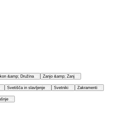
kon &amp; Družina
Zanjo &amp; Zanj
Svetišča in slavljenje
Svetniki
Zakramenti
ušnje