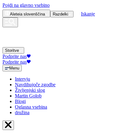
Pojdi na glavno vsebino
Iskanje
Aleteia
slovenščina
Razdelki
Storitve
Podprite nas
Podprite nas
Menu
Intervju
Navdihujoče zgodbe
Življenjski slog
Martin Golob
Blogi
Oglasna vsebina
družina