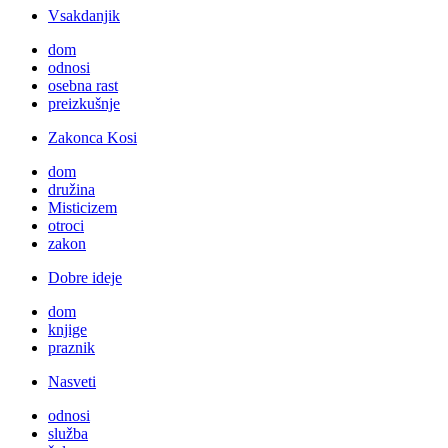
Vsakdanjik
dom
odnosi
osebna rast
preizkušnje
Zakonca Kosi
dom
družina
Misticizem
otroci
zakon
Dobre ideje
dom
knjige
praznik
Nasveti
odnosi
služba