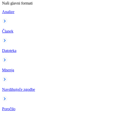
Naši glavni formati
Analize
Članek
Datoteka
Mnenja
Navdihujoče zgodbe
Poročilo