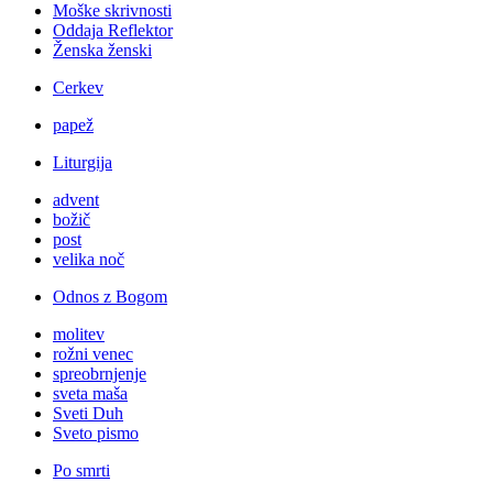
Moške skrivnosti
Oddaja Reflektor
Ženska ženski
Cerkev
papež
Liturgija
advent
božič
post
velika noč
Odnos z Bogom
molitev
rožni venec
spreobrnjenje
sveta maša
Sveti Duh
Sveto pismo
Po smrti