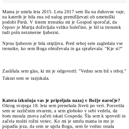
Mama je umrla leta 2015. Leta 2017 sem šla na duhovne vaje,
na katerih je bila ena od nalog premišljevati ob umetniški
podobi Pietà. V tistem trenutku mi je Gospod sporočal, da
čeprav je Marija doživljala veliko bolečine, je bil ta trenutek
tudi poln neizmerne ljubezni.
Njena ljubezen je bila otipljiva. Pred seboj sem zagledala vse
trenutke, ko sem Boga obtoževala in ga spraševala: "Kje si?"
Zaslišala sem glas, ki mi je odgovoril: "Vedno sem bil s teboj."
Takrat sem se razjokala.
Katera izkušnja vas je pripeljala nazaj v Božje naročje?
Okrog svojega 18. leta sem prenehala živeti po veri. Posvetila
sem se različnim stvarem, a sem globoko v sebi vedela, da
bom morala znova začeti iskati Gospoda. Šla sem k spovedi in
začela moliti rožni venec. Ko mi je umrla mama in me je
popadla jeza, da sem se uprla Bogu, sem še vedno ostala