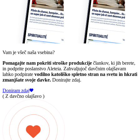
Vam je všeč naša vsebina?
Pomagajte nam pokriti stroške produkcije
člankov, ki jih berete,
in podprite poslanstvo Aleteia. Zahvaljujoč davčnim olajšavam
lahko podpirate
vodilno katoliško spletno stran na svetu in hkrati
zmanjšate svoje davke.
Donirajte zdaj.
Doniram zdaj
( Z davčno olajšavo )