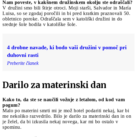
Nam poveste, v kakšnem družinskem okolju ste odraščali?
V družini smo bili štirje otroci. Moji starši, Salvador in María
Luisa, so se zgodaj poročili in bi pred kratkim praznovali 50.
obletnico poroke. Odraščala sem v katoliški družini in do
srednje šole hodila v katoliške šole.
4 drobne navade, ki bodo vaši družini v pomoč pri
duhovni rasti
Preberite članek
Darilo za materinski dan
Kako to, da ste se naučili vožnje z letalom, od kod vam
pogum?
Malo po materini smrti mi je mož hotel podariti nekaj, kar bi
me nekoliko razvedrilo. Bilo je darilo za materinski dan in on
je želel, da bi izkusila nekaj novega, kar mi bo ostalo v
spominu.