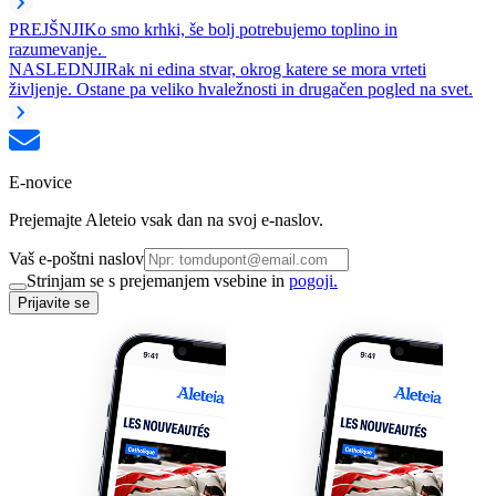
PREJŠNJI
Ko smo krhki, še bolj potrebujemo toplino in
razumevanje.
NASLEDNJI
Rak ni edina stvar, okrog katere se mora vrteti
življenje. Ostane pa veliko hvaležnosti in drugačen pogled na svet.
E-novice
Prejemajte Aleteio vsak dan na svoj e-naslov.
Vaš e-poštni naslov
Strinjam se s prejemanjem vsebine in
pogoji.
Prijavite se