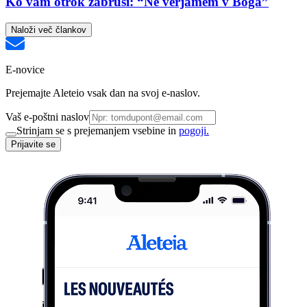
Ko vam otrok zabrusi: “Ne verjamem v Boga”
Naloži več člankov
E-novice
Prejemajte Aleteio vsak dan na svoj e-naslov.
Vaš e-poštni naslov
Strinjam se s prejemanjem vsebine in
pogoji.
Prijavite se