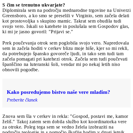
S čim se trenutno ukvarjate?
Diplomirala sem na področju mednarodne trgovine na Univerzi
Greensboro, a ko smo se preselili v Virginio, sem začela delati
kot prostovoljka s skupino mamic. Takrat sem obudila tudi
svojo vero. Iskali so katehete in poslušala sem Gospodov glas,
ki mi je jasno govoril: "Prijavi se."
Prek poučevanja otrok sem poglobila svojo vero. Napredovala
sem in začela hoditi v cerkev blizu moje hiše, kjer so mi rekli,
da potrebujejo špansko govoreče ljudi, in tako sem tudi tam
začela pomagati pri katehezi otrok. Začela sem tudi poučevati
španščino na luteranski šoli, vendar mi po nekaj letih niso
obnovili pogodbe.
Kako posredujemo bistvo naše vere mladim?
Preberite članek
Znova sem šla v cerkev in rekla: "Gospod, postavi me, kamor
želiš." Takoj zatem sem dobila službo kot koordinatorka vere
za otroke. Poleg tega sem se vedno želela izobraziti na
področju teologije in s pomočjo škofije hodim v drugi letnik