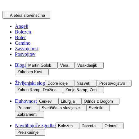
Aleteia
slovenščina
Angeli
Bolezen
Boter
Camino
Zasvojenost
Posvojitev
Blogi
Martin Golob
Vera
Vsakdanjik
Zakonca Kosi
Življenjski slog
Dobre ideje
Nasveti
Prostovoljstvo
Zakon &amp; Družina
Zanjo &amp; Zanj
Duhovnost
Cerkev
Liturgija
Odnos z Bogom
Po smrti
Svetišča in slavljenje
Svetniki
Zakramenti
Navdihujoče zgodbe
Bolezen
Dobrota
Odnosi
Preizkušnje