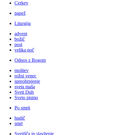
Cerkev
papež
Liturgija
advent
božič
post
velika noč
Odnos z Bogom
molitev
rožni venec
spreobrnjenje
sveta maša
Sveti Duh
Sveto pismo
Po smrti
hudič
smrt
Svetišča in slavljenje