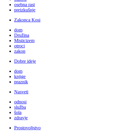
osebna rast
preizkušnje
Zakonca Kosi
dom
Družina
Misticizem
otroci
zakon
Dobre ideje
dom
knjige
praznik
Nasveti
odnosi
služba
šola
zdravje
Prostovoljstvo