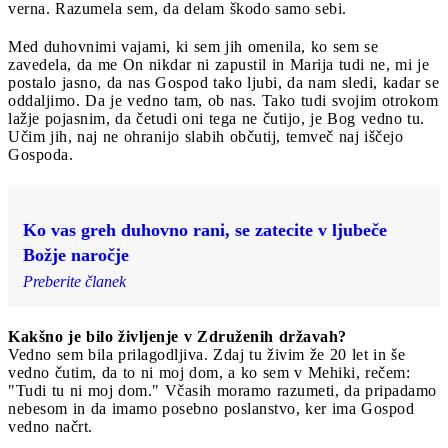
verna. Razumela sem, da delam škodo samo sebi.
Med duhovnimi vajami, ki sem jih omenila, ko sem se
zavedela, da me On nikdar ni zapustil in Marija tudi ne, mi je
postalo jasno, da nas Gospod tako ljubi, da nam sledi, kadar se
oddaljimo. Da je vedno tam, ob nas. Tako tudi svojim otrokom
lažje pojasnim, da četudi oni tega ne čutijo, je Bog vedno tu.
Učim jih, naj ne ohranijo slabih občutij, temveč naj iščejo
Gospoda.
Ko vas greh duhovno rani, se zatecite v ljubeče
Božje naročje
Preberite članek
Kakšno je bilo življenje v Združenih državah?
Vedno sem bila prilagodljiva. Zdaj tu živim že 20 let in še
vedno čutim, da to ni moj dom, a ko sem v Mehiki, rečem:
"Tudi tu ni moj dom." Včasih moramo razumeti, da pripadamo
nebesom in da imamo posebno poslanstvo, ker ima Gospod
vedno načrt.