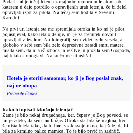
Podaril mi je tečaj letenja z majhnim motornim letalom, ob
katerem ti dajo potrdilo o opravljenih urah letenja, če bi želel
opravljati izpit za pilota. Na tečaj sem hodila v Severni
Karolini.
Na prvi uri letenja sta me spremljala otroka in ko mi je pilot
pojasnjeval, kako letalo deluje, mi je za trenutek dovolil
upravljati z letalom. Na fotografiji sem videti zelo vesela, a
globoko v sebi sem bila zelo depresivna zaradi smrti matere,
misila sem, da ni več izhoda in rešitve in prosila sem Gospoda,
naj letalo strmoglavi. Na srečo me ni uslišal.
Hotela je storiti samomor, ko ji je Bog poslal znak,
naj ne obupa
Preberite članek
Kako bi opisali izkušnjo letenja?
Zame je bilo nekaj drugačnega, ker, čeprav je Bog povsod, se
mi je zdelo, da sem mu bližje. Otroka sta bila še majhna, ker
še nista letela tako, da bi imel vsak svoje okno, kaj šele, da bi
bila za krmilno palico mamica. To je bilo prvič in zadnjič.