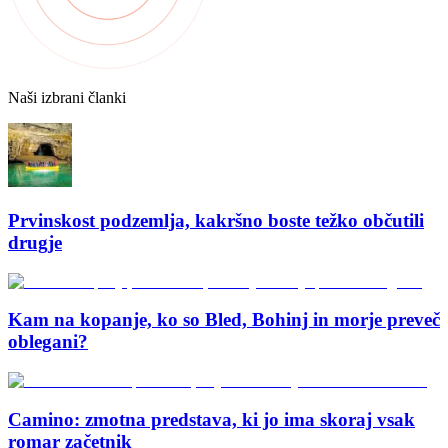
Naši izbrani članki
Prvinskost podzemlja, kakršno boste težko občutili
drugje
Kam na kopanje, ko so Bled, Bohinj in morje preveč
oblegani?
Camino: zmotna predstava, ki jo ima skoraj vsak
romar začetnik