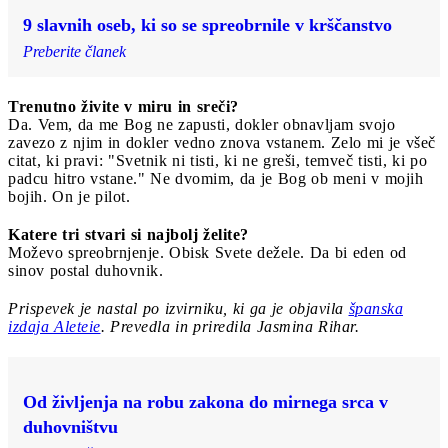
9 slavnih oseb, ki so se spreobrnile v krščanstvo
Preberite članek
Trenutno živite v miru in sreči?
Da. Vem, da me Bog ne zapusti, dokler obnavljam svojo
zavezo z njim in dokler vedno znova vstanem. Zelo mi je všeč
citat, ki pravi: "Svetnik ni tisti, ki ne greši, temveč tisti, ki po
padcu hitro vstane." Ne dvomim, da je Bog ob meni v mojih
bojih. On je pilot.
Katere tri stvari si najbolj želite?
Moževo spreobrnjenje. Obisk Svete dežele. Da bi eden od
sinov postal duhovnik.
Prispevek je nastal po izvirniku, ki ga je objavila
španska
izdaja Aleteie
. Prevedla in priredila Jasmina Rihar.
Od življenja na robu zakona do mirnega srca v
duhovništvu