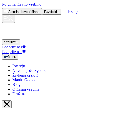
Pojdi na glavno vsebino
Iskanje
Aleteia
slovenščina
Razdelki
Storitve
Podprite nas
Podprite nas
Menu
Intervju
Navdihujoče zgodbe
Življenjski slog
Martin Golob
Blogi
Oglasna vsebina
Družina