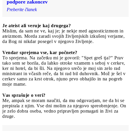
podpore zakoncev
Preberite članek
Je ateist ali veruje kaj drugega?
Mislim, da sam ne ve, kaj je; je nekje med agnosticizmom in
ateizmom. Morda zaradi svojih življenjskih izkušenj verjame,
da Bog ni nikdar posegel v njegovo življenje.
Vendar sprejema vse, kar počnete?
To sprejema. Na začetku mi je govoril: "Spet greš tja?" Prav
tako sem se borila, da lahko otroke vzamem s seboj v cerkev,
ker ni hotel, da bi šli. Na njegovo srečo je moj sin zelo rad
ministrant in včasih reče, da bi rad bil duhovnik. Mož je šel v
cerkev samo za krst otrok, njuno prvo obhajilo in na pogreb
moje mame.
Vas sprašuje o veri?
Me, ampak se moram naučiti, da mu odgovarjam, ne da bi se
prepirala z njim. Vse dni molim za njegovo spreobrnjenje. On
je zelo dobra oseba, vedno pripravljen pomagati in živi za
druge.