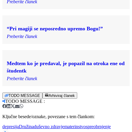
Preberite članek
“Pri magiji se neposredno upremo Bogu!”
Preberite članek
Medtem ko je predaval, je popazil na otroka ene od
študentk
Preberite članek
TODO MESSAGE
Arhiviraj članek
TODO MESSAGE
:
Ključne besede/oznake, povezane s tem člankom:
depresija
Družina
duševno zdravje
materinstvo
spreobrnjenje