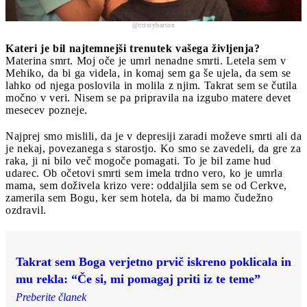
@cristybarton
Kateri je bil najtemnejši trenutek vašega življenja?
Materina smrt. Moj oče je umrl nenadne smrti. Letela sem v
Mehiko, da bi ga videla, in komaj sem ga še ujela, da sem se
lahko od njega poslovila in molila z njim. Takrat sem se čutila
močno v veri. Nisem se pa pripravila na izgubo matere devet
mesecev pozneje.
Najprej smo mislili, da je v depresiji zaradi moževe smrti ali da
je nekaj, povezanega s starostjo. Ko smo se zavedeli, da gre za
raka, ji ni bilo več mogoče pomagati. To je bil zame hud
udarec. Ob očetovi smrti sem imela trdno vero, ko je umrla
mama, sem doživela krizo vere: oddaljila sem se od Cerkve,
zamerila sem Bogu, ker sem hotela, da bi mamo čudežno
ozdravil.
Takrat sem Boga verjetno prvič iskreno poklicala in
mu rekla: “Če si, mi pomagaj priti iz te teme”
Preberite članek