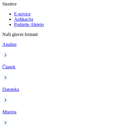
Storitve
E-novice
Aplikacija
Podprite Aleteio
Naši glavni formati
Analize
Članek
Datoteka
Mnenja