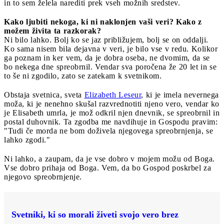
in to sem želela narediti prek vseh možnih sredstev.
Kako ljubiti nekoga, ki ni naklonjen vaši veri? Kako z
možem živita ta razkorak?
Ni bilo lahko. Bolj ko se jaz približujem, bolj se on oddalji.
Ko sama nisem bila dejavna v veri, je bilo vse v redu. Kolikor
ga poznam in ker vem, da je dobra oseba, ne dvomim, da se
bo nekega dne spreobrnil. Vendar sva poročena že 20 let in se
to še ni zgodilo, zato se zatekam k svetnikom.
Obstaja svetnica, sveta
Elizabeth Leseur
, ki je imela nevernega
moža, ki je nenehno skušal razvrednotiti njeno vero, vendar ko
je Elisabeth umrla, je mož odkril njen dnevnik, se spreobrnil in
postal duhovnik. Ta zgodba me navdihuje in Gospodu pravim:
"Tudi če morda ne bom doživela njegovega spreobrnjenja, se
lahko zgodi."
Ni lahko, a zaupam, da je vse dobro v mojem možu od Boga.
Vse dobro prihaja od Boga. Vem, da bo Gospod poskrbel za
njegovo spreobrnjenje.
Svetniki, ki so morali živeti svojo vero brez