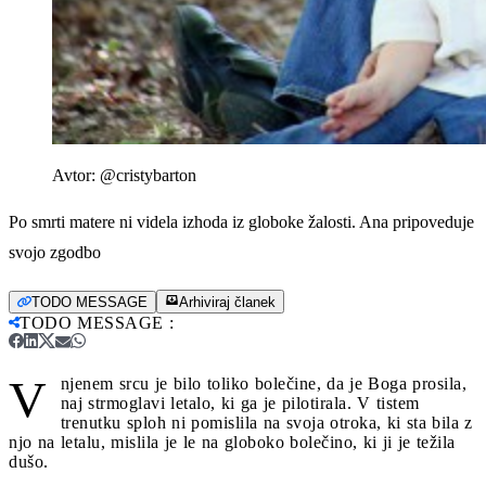
Avtor:
@cristybarton
Po smrti matere ni videla izhoda iz globoke žalosti. Ana pripoveduje
svojo zgodbo
TODO MESSAGE
Arhiviraj članek
TODO MESSAGE
:
V
njenem srcu je bilo toliko bolečine, da je Boga prosila,
naj strmoglavi letalo, ki ga je pilotirala. V tistem
trenutku sploh ni pomislila na svoja otroka, ki sta bila z
njo na letalu, mislila je le na globoko bolečino, ki ji je težila
dušo.