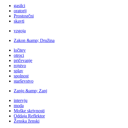
gasilci
oratorij
Prostosrčni
skavti
vzgoja
Zakon &amp; Družina
ločitev
otroci
pričevanje
rojstvo
splav
spolnost
starševstvo
Zanjo &amp; Zanj
intervju
moda
Moške skrivnosti
Oddaja Reflektor
Ženska ženski