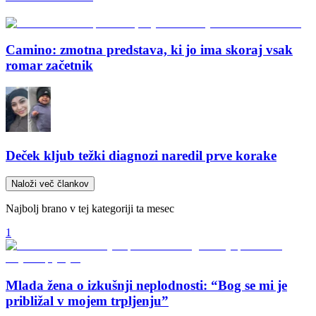
Camino: zmotna predstava, ki jo ima skoraj vsak
romar začetnik
Deček kljub težki diagnozi naredil prve korake
Naloži več člankov
Najbolj brano v tej kategoriji ta mesec
1
Mlada žena o izkušnji neplodnosti: “Bog se mi je
približal v mojem trpljenju”