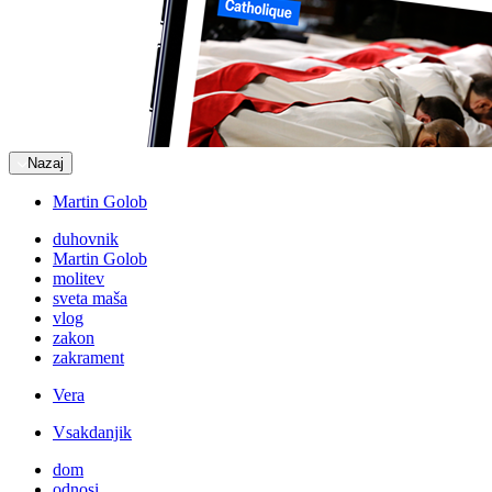
Nazaj
Martin Golob
duhovnik
Martin Golob
molitev
sveta maša
vlog
zakon
zakrament
Vera
Vsakdanjik
dom
odnosi