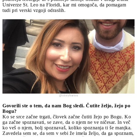
Univerze St. Leo na Floridi, kar mi omogoča, da pomagam
tudi pri verski vzgoji odraslih.
@cristybarton
Govorili ste o tem, da nam Bog sledi. Čutite željo, žejo po
Bogu?
Ko se srce začne trgati, človek začne čutiti žejo po Bogu. Ko
ga začne spoznavati, se zave, da o njem ne ve ničesar. In več
ko veš o njem, bolj spoznavaš, koliko spoznanja ti še manjka.
Zavedela sem se, da sem v sebi že imela željo, da ga spoznam,