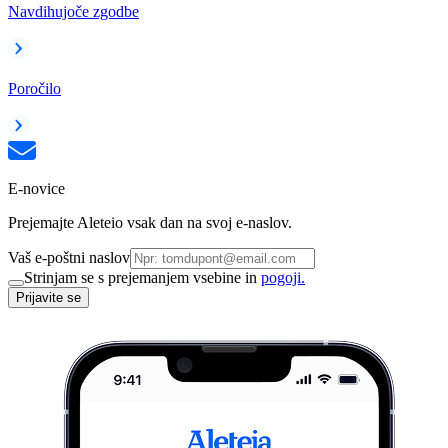
Navdihujoče zgodbe
Poročilo
E-novice
Prejemajte Aleteio vsak dan na svoj e-naslov.
Vaš e-poštni naslov
Strinjam se s prejemanjem vsebine in
pogoji.
Prijavite se