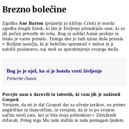
Brezno bolečine
Zgodba
Ane Barton
(prijatelji jo kličejo Cristi) je morda
zgodba drugih žensk, ki jim je življenje prizadejalo rane, ki so
jih počasi privedle do roba. Bog ni uslišal Anine prošnje in
letalo je varno pristalo. Tistega dne je tudi njena duša pristala
v Božjem naročju, ki je bolečino spremenil v milost in ji
naložil poslanstvo, naj moli za spreobrnjenje svojega moža.
Bog jo je ujel, ko si je hotela vzeti življenje
Preberite članek
Povejte nam o darovih in talentih, ki vam jih je naklonil
Gospod.
Verujem, da mi je dal Gospod dar za učenje jezikov, na primer
angleščine in francoščine, in verujem, da je to po svojem
načrtu storil zato, ker je bila moja prihodnost v Združenih
državah. Poleg tega Mu rada služim in rada pomagam ljudem.