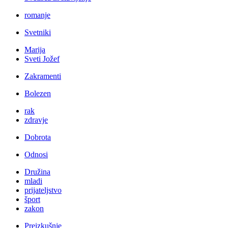
romanje
Svetniki
Marija
Sveti Jožef
Zakramenti
Bolezen
rak
zdravje
Dobrota
Odnosi
Družina
mladi
prijateljstvo
šport
zakon
Preizkušnje