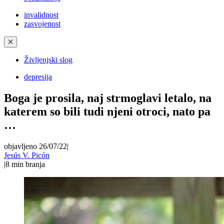
invalidnost
zasvojenost
✕
Življenjski slog
depresija
Boga je prosila, naj strmoglavi letalo, na
katerem so bili tudi njeni otroci, nato pa
…
objavljeno 26/07/22
|
Jesús V. Picón
|
8
min branja