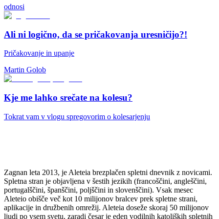
odnosi
Ali ni logično, da se pričakovanja uresničijo?!
Pričakovanje in upanje
Martin Golob
Kje me lahko srečate na kolesu?
Tokrat vam v vlogu spregovorim o kolesarjenju
Zagnan leta 2013, je Aleteia brezplačen spletni dnevnik z novicami.
Spletna stran je objavljena v šestih jezikih (francoščini, angleščini,
portugalščini, španščini, poljščini in slovenščini). Vsak mesec
Aleteio obišče več kot 10 milijonov bralcev prek spletne strani,
aplikacije in družbenih omrežij. Aleteia doseže skoraj 50 milijonov
ljudi po vsem svetu, zaradi česar je eden vodilnih katoliških spletnih