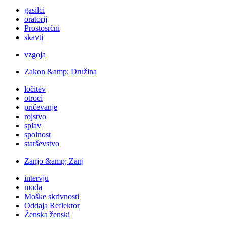
gasilci
oratorij
Prostosrčni
skavti
vzgoja
Zakon &amp; Družina
ločitev
otroci
pričevanje
rojstvo
splav
spolnost
starševstvo
Zanjo &amp; Zanj
intervju
moda
Moške skrivnosti
Oddaja Reflektor
Ženska ženski