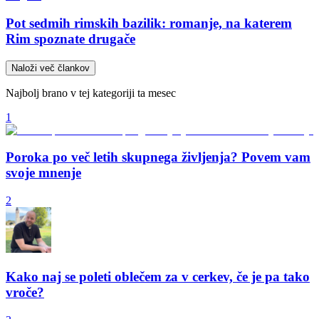
Pot sedmih rimskih bazilik: romanje, na katerem
Rim spoznate drugače
Naloži več člankov
Najbolj brano v tej kategoriji ta mesec
1
Poroka po več letih skupnega življenja? Povem vam
svoje mnenje
2
Kako naj se poleti oblečem za v cerkev, če je pa tako
vroče?