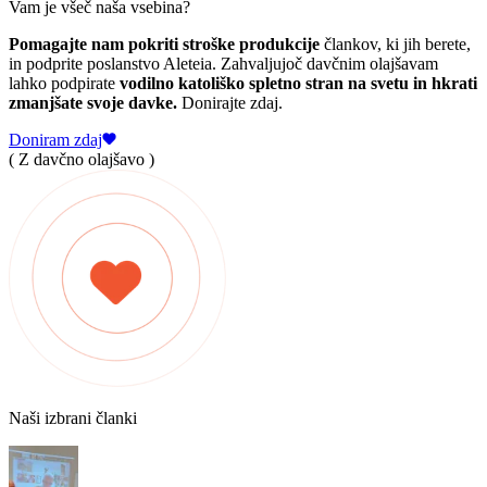
Vam je všeč naša vsebina?
Pomagajte nam pokriti stroške produkcije
člankov, ki jih berete,
in podprite poslanstvo Aleteia. Zahvaljujoč davčnim olajšavam
lahko podpirate
vodilno katoliško spletno stran na svetu in hkrati
zmanjšate svoje davke.
Donirajte zdaj.
Doniram zdaj
( Z davčno olajšavo )
Naši izbrani članki