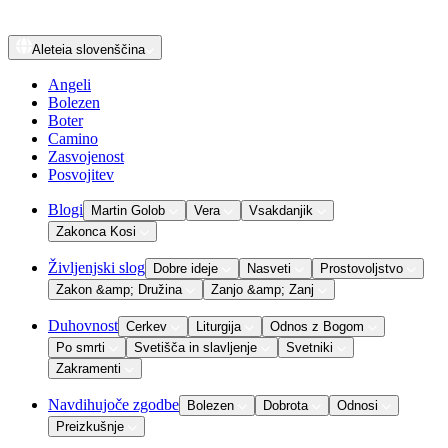
Aleteia
slovenščina
Angeli
Bolezen
Boter
Camino
Zasvojenost
Posvojitev
Blogi
Martin Golob
Vera
Vsakdanjik
Zakonca Kosi
Življenjski slog
Dobre ideje
Nasveti
Prostovoljstvo
Zakon &amp; Družina
Zanjo &amp; Zanj
Duhovnost
Cerkev
Liturgija
Odnos z Bogom
Po smrti
Svetišča in slavljenje
Svetniki
Zakramenti
Navdihujoče zgodbe
Bolezen
Dobrota
Odnosi
Preizkušnje