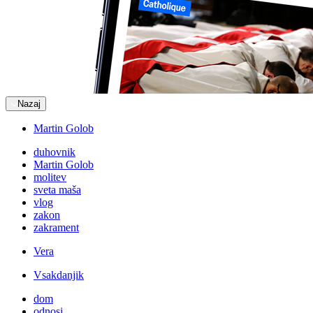
Nazaj
Martin Golob
duhovnik
Martin Golob
molitev
sveta maša
vlog
zakon
zakrament
Vera
Vsakdanjik
dom
odnosi