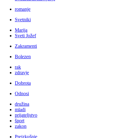
romanje
Svetniki
Marija
Sveti Jožef
Zakramenti
Bolezen
rak
zdravje
Dobrota
Odnosi
družina
mladi
prijateljstvo
šport
zakon
Preizkušnje