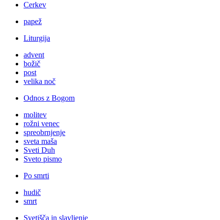
Cerkev
papež
Liturgija
advent
božič
post
velika noč
Odnos z Bogom
molitev
rožni venec
spreobrnjenje
sveta maša
Sveti Duh
Sveto pismo
Po smrti
hudič
smrt
Svetišča in slavljenje