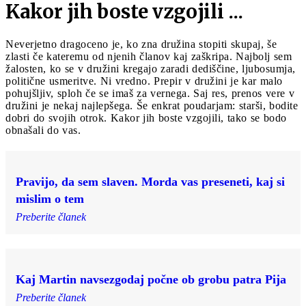
Kakor jih boste vzgojili ...
Neverjetno dragoceno je, ko zna družina stopiti skupaj, še
zlasti če kateremu od njenih članov kaj zaškripa. Najbolj sem
žalosten, ko se v družini kregajo zaradi dediščine, ljubosumja,
politične usmeritve. Ni vredno. Prepir v družini je kar malo
pohujšljiv, sploh če se imaš za vernega. Saj res, prenos vere v
družini je nekaj najlepšega. Še enkrat poudarjam: starši, bodite
dobri do svojih otrok. Kakor jih boste vzgojili, tako se bodo
obnašali do vas.
Pravijo, da sem slaven. Morda vas preseneti, kaj si
mislim o tem
Preberite članek
Kaj Martin navsezgodaj počne ob grobu patra Pija
Preberite članek