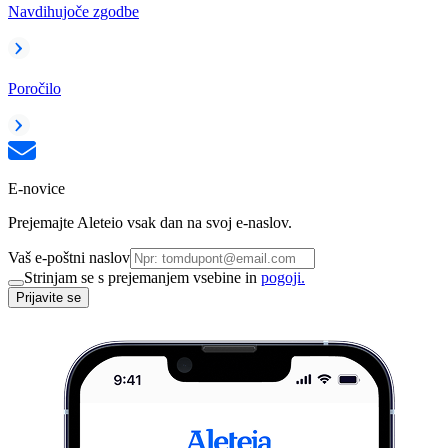
Navdihujoče zgodbe
Poročilo
E-novice
Prejemajte Aleteio vsak dan na svoj e-naslov.
Vaš e-poštni naslov
Strinjam se s prejemanjem vsebine in
pogoji.
Prijavite se