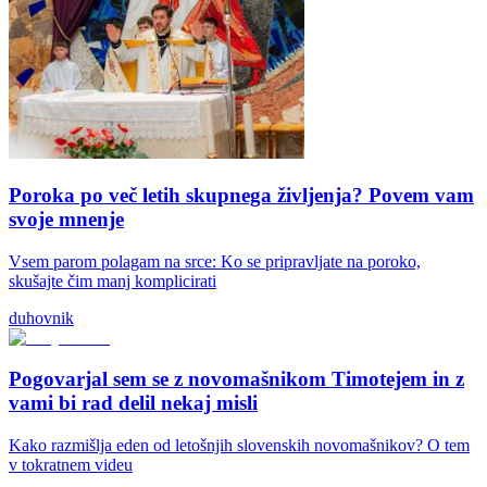
Poroka po več letih skupnega življenja? Povem vam
svoje mnenje
Vsem parom polagam na srce: Ko se pripravljate na poroko,
skušajte čim manj komplicirati
duhovnik
Pogovarjal sem se z novomašnikom Timotejem in z
vami bi rad delil nekaj misli
Kako razmišlja eden od letošnjih slovenskih novomašnikov? O tem
v tokratnem videu