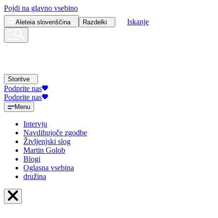
Pojdi na glavno vsebino
Iskanje
Aleteia
slovenščina
Razdelki
Storitve
Podprite nas
Podprite nas
Menu
Intervju
Navdihujoče zgodbe
Življenjski slog
Martin Golob
Blogi
Oglasna vsebina
družina