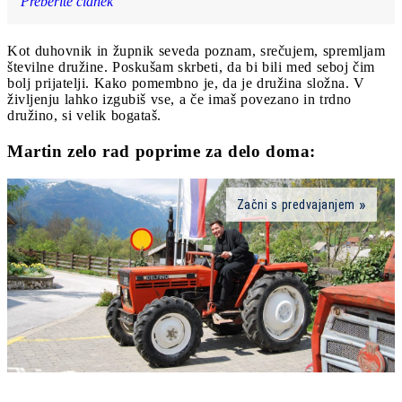
Preberite članek
Kot duhovnik in župnik seveda poznam, srečujem, spremljam
številne družine. Poskušam skrbeti, da bi bili med seboj čim
bolj prijatelji. Kako pomembno je, da je družina složna. V
življenju lahko izgubiš vse, a če imaš povezano in trdno
družino, si velik bogataš.
Martin zelo rad poprime za delo doma:
Začni s predvajanjem