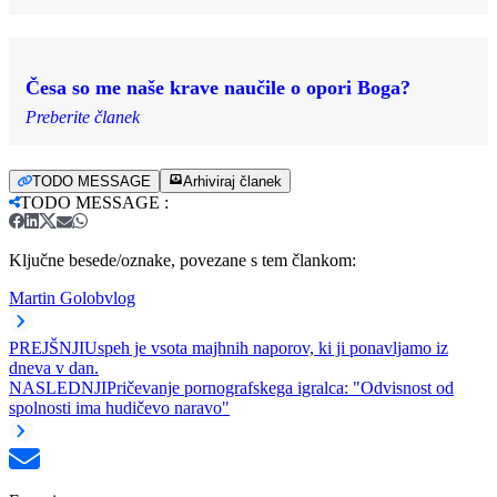
Česa so me naše krave naučile o opori Boga?
Preberite članek
TODO MESSAGE
Arhiviraj članek
TODO MESSAGE
:
Ključne besede/oznake, povezane s tem člankom:
Martin Golob
vlog
PREJŠNJI
Uspeh je vsota majhnih naporov, ki ji ponavljamo iz
dneva v dan.
NASLEDNJI
Pričevanje pornografskega igralca: "Odvisnost od
spolnosti ima hudičevo naravo"