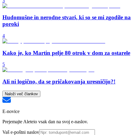
3
Hudomušne in nerodne stvari, ki so se mi zgodile na
poroki
4
Kako je, ko Martin pelje 80 otrok v dom za ostarele
5
Ali ni logično, da se pričakovanja uresničijo?!
Naloži več člankov
E-novice
Prejemajte Aleteio vsak dan na svoj e-naslov.
Vaš e-poštni naslov