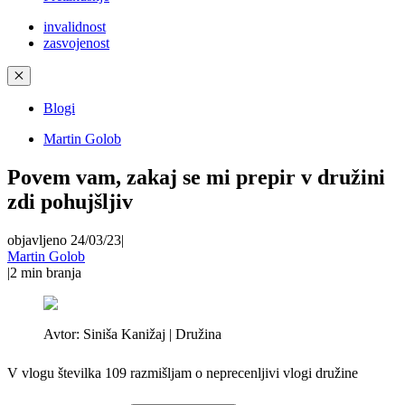
invalidnost
zasvojenost
✕
Blogi
Martin Golob
Povem vam, zakaj se mi prepir v družini
zdi pohujšljiv
objavljeno 24/03/23
|
Martin Golob
|
2
min branja
Avtor:
Siniša Kanižaj | Družina
V vlogu številka 109 razmišljam o neprecenljivi vlogi družine