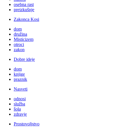
osebna rast
preizkušnje
Zakonca Kosi
dom
družina
Misticizem
otroci
zakon
Dobre ideje
dom
knjige
praznik
Nasveti
odnosi
služba
šola
zdravje
Prostovoljstvo