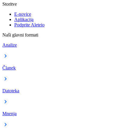
Storitve
E-novice
Aplikacija
Podprite Aleteio
Naši glavni formati
Analize
Članek
Datoteka
Mnenja