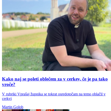
Kako naj se poleti oblečem za v cerkev, če je pa tako
vroče?
V rubriki Vprašaj župnika se tokrat osredotočam na temo oblačil v
cerkvi
Martin Golob