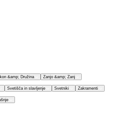
kon &amp; Družina
Zanjo &amp; Zanj
Svetišča in slavljenje
Svetniki
Zakramenti
ušnje