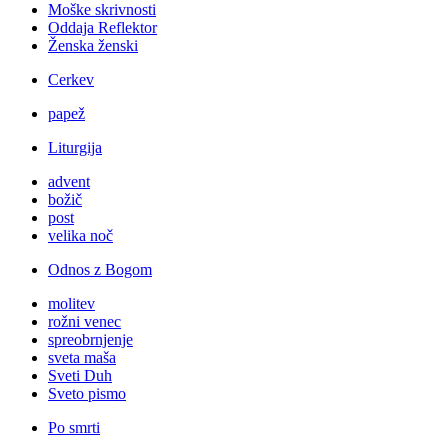
Moške skrivnosti
Oddaja Reflektor
Ženska ženski
Cerkev
papež
Liturgija
advent
božič
post
velika noč
Odnos z Bogom
molitev
rožni venec
spreobrnjenje
sveta maša
Sveti Duh
Sveto pismo
Po smrti