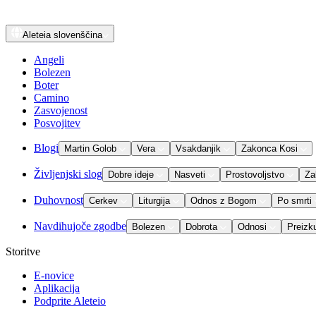
Aleteia
slovenščina
Angeli
Bolezen
Boter
Camino
Zasvojenost
Posvojitev
Blogi
Martin Golob
Vera
Vsakdanjik
Zakonca Kosi
Življenjski slog
Dobre ideje
Nasveti
Prostovoljstvo
Za
Duhovnost
Cerkev
Liturgija
Odnos z Bogom
Po smrti
Navdihujoče zgodbe
Bolezen
Dobrota
Odnosi
Preizk
Storitve
E-novice
Aplikacija
Podprite Aleteio