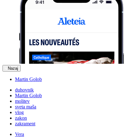
Nazaj
Martin Golob
duhovnik
Martin Golob
molitev
sveta maša
vlog
zakon
zakrament
Vera