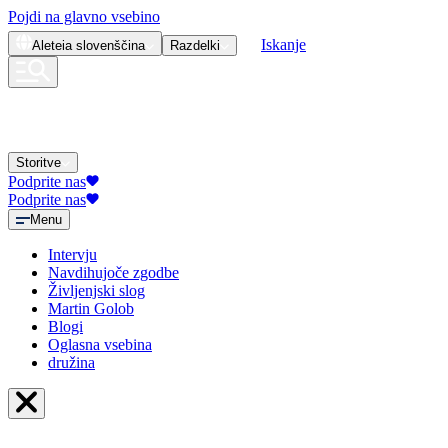
Pojdi na glavno vsebino
Iskanje
Aleteia
slovenščina
Razdelki
Storitve
Podprite nas
Podprite nas
Menu
Intervju
Navdihujoče zgodbe
Življenjski slog
Martin Golob
Blogi
Oglasna vsebina
družina