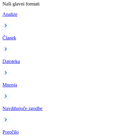
Naši glavni formati
Analize
Članek
Datoteka
Mnenja
Navdihujoče zgodbe
Poročilo