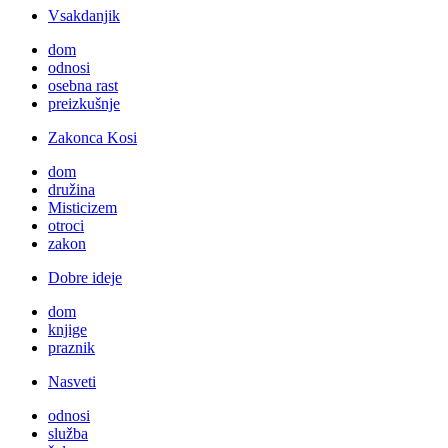
Vsakdanjik
dom
odnosi
osebna rast
preizkušnje
Zakonca Kosi
dom
družina
Misticizem
otroci
zakon
Dobre ideje
dom
knjige
praznik
Nasveti
odnosi
služba