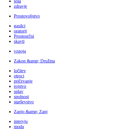
šola
zdravje
Prostovoljstvo
gasilci
oratorij
Prostosrčni
skavti
vzgoja
Zakon &amp; Družina
ločitev
otroci
pričevanje
rojstvo
splav
spolnost
starševstvo
Zanjo &amp; Zanj
intervju
moda