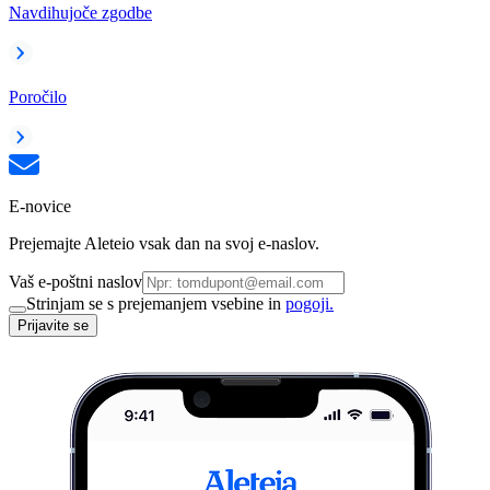
Navdihujoče zgodbe
Poročilo
E-novice
Prejemajte Aleteio vsak dan na svoj e-naslov.
Vaš e-poštni naslov
Strinjam se s prejemanjem vsebine in
pogoji.
Prijavite se