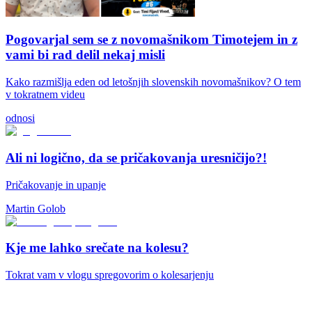
Pogovarjal sem se z novomašnikom Timotejem in z
vami bi rad delil nekaj misli
Kako razmišlja eden od letošnjih slovenskih novomašnikov? O tem
v tokratnem videu
odnosi
Ali ni logično, da se pričakovanja uresničijo?!
Pričakovanje in upanje
Martin Golob
Kje me lahko srečate na kolesu?
Tokrat vam v vlogu spregovorim o kolesarjenju