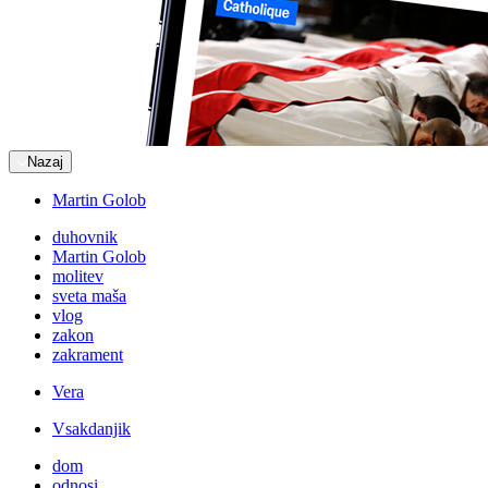
Nazaj
Martin Golob
duhovnik
Martin Golob
molitev
sveta maša
vlog
zakon
zakrament
Vera
Vsakdanjik
dom
odnosi