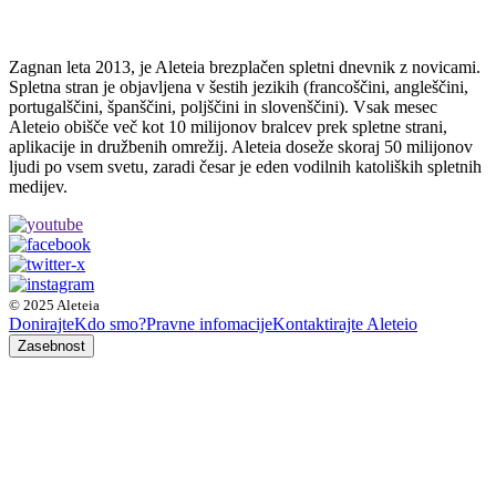
Zagnan leta 2013, je Aleteia brezplačen spletni dnevnik z novicami.
Spletna stran je objavljena v šestih jezikih (francoščini, angleščini,
portugalščini, španščini, poljščini in slovenščini). Vsak mesec
Aleteio obišče več kot 10 milijonov bralcev prek spletne strani,
aplikacije in družbenih omrežij. Aleteia doseže skoraj 50 milijonov
ljudi po vsem svetu, zaradi česar je eden vodilnih katoliških spletnih
medijev.
© 2025 Aleteia
Donirajte
Kdo smo?
Pravne infomacije
Kontaktirajte Aleteio
Zasebnost