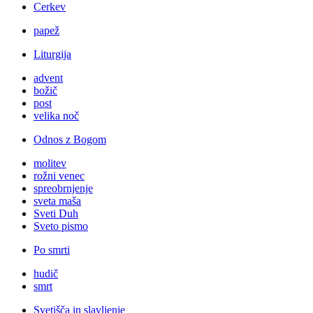
Cerkev
papež
Liturgija
advent
božič
post
velika noč
Odnos z Bogom
molitev
rožni venec
spreobrnjenje
sveta maša
Sveti Duh
Sveto pismo
Po smrti
hudič
smrt
Svetišča in slavljenje