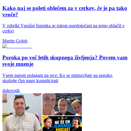
Kako naj se poleti oblečem za v cerkev, če je pa tako
vroče?
V rubriki Vprašaj župnika se tokrat osredotočam na temo oblačil v
cerkvi
Martin Golob
Poroka po več letih skupnega življenja? Povem vam
svoje mnenje
Vsem parom polagam na srce: Ko se pripravljate na poroko,
skušajte čim manj komplicirati
duhovnik