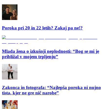
Poroka pri 20 in 22 letih? Zakaj pa ne!?
Mlada žena o izkušnji neplodnosti: “Bog se mi je
približal v mojem trpljenju”
Zakonca in fotografa: “Najlepša poroka ni nujno
tista, kjer ne gre nič narobe”