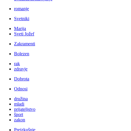
romanje
Svetniki
Marija
Sveti Jožef
Zakramenti
Bolezen
rak
zdravje
Dobrota
Odnosi
družina
mladi
prijateljstvo
šport
zakon
Preizkušnje