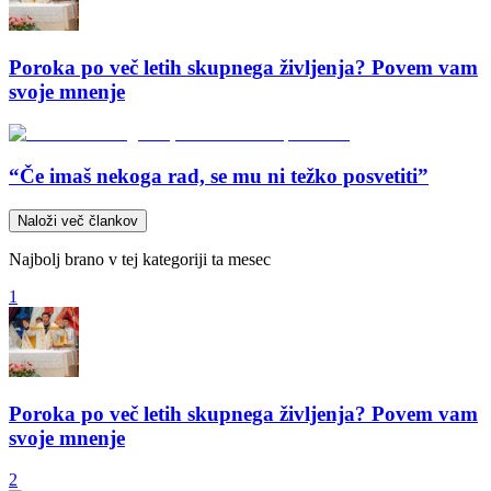
Poroka po več letih skupnega življenja? Povem vam
svoje mnenje
“Če imaš nekoga rad, se mu ni težko posvetiti”
Naloži več člankov
Najbolj brano v tej kategoriji ta mesec
1
Poroka po več letih skupnega življenja? Povem vam
svoje mnenje
2