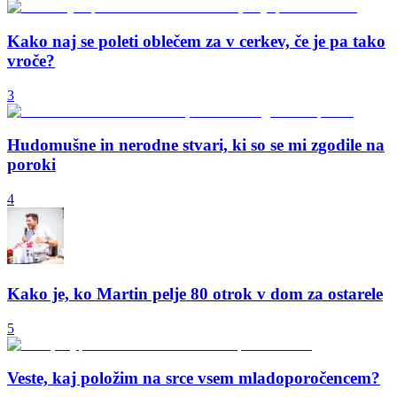
Kako naj se poleti oblečem za v cerkev, če je pa tako
vroče?
3
Hudomušne in nerodne stvari, ki so se mi zgodile na
poroki
4
Kako je, ko Martin pelje 80 otrok v dom za ostarele
5
Veste, kaj položim na srce vsem mladoporočencem?