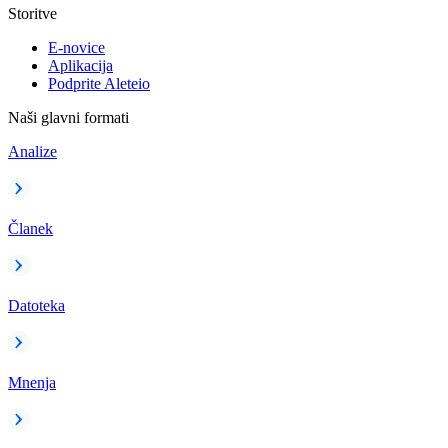
Storitve
E-novice
Aplikacija
Podprite Aleteio
Naši glavni formati
Analize
Članek
Datoteka
Mnenja