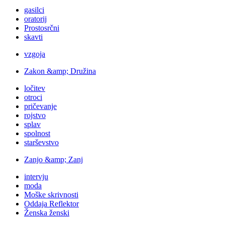
gasilci
oratorij
Prostosrčni
skavti
vzgoja
Zakon &amp; Družina
ločitev
otroci
pričevanje
rojstvo
splav
spolnost
starševstvo
Zanjo &amp; Zanj
intervju
moda
Moške skrivnosti
Oddaja Reflektor
Ženska ženski