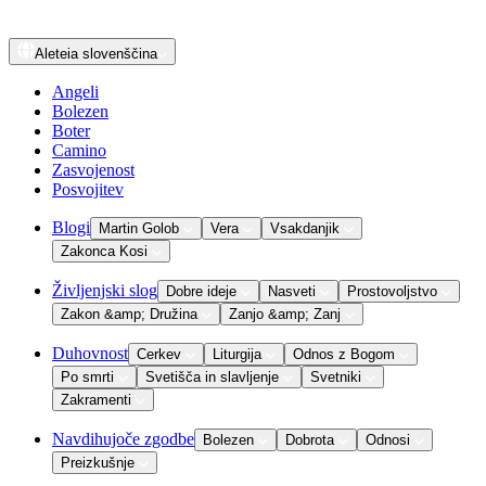
Aleteia
slovenščina
Angeli
Bolezen
Boter
Camino
Zasvojenost
Posvojitev
Blogi
Martin Golob
Vera
Vsakdanjik
Zakonca Kosi
Življenjski slog
Dobre ideje
Nasveti
Prostovoljstvo
Zakon &amp; Družina
Zanjo &amp; Zanj
Duhovnost
Cerkev
Liturgija
Odnos z Bogom
Po smrti
Svetišča in slavljenje
Svetniki
Zakramenti
Navdihujoče zgodbe
Bolezen
Dobrota
Odnosi
Preizkušnje