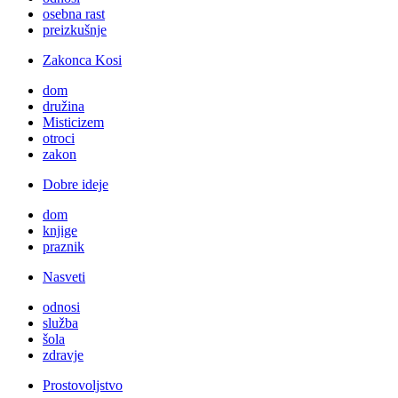
osebna rast
preizkušnje
Zakonca Kosi
dom
družina
Misticizem
otroci
zakon
Dobre ideje
dom
knjige
praznik
Nasveti
odnosi
služba
šola
zdravje
Prostovoljstvo