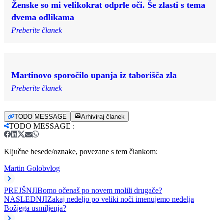
Ženske so mi velikokrat odprle oči. Še zlasti s tema
dvema odlikama
Preberite članek
Martinovo sporočilo upanja iz taborišča zla
Preberite članek
TODO MESSAGE
Arhiviraj članek
TODO MESSAGE
:
Ključne besede/oznake, povezane s tem člankom:
Martin Golob
vlog
PREJŠNJI
Bomo očenaš po novem molili drugače?
NASLEDNJI
Zakaj nedeljo po veliki noči imenujemo nedelja
Božjega usmiljenja?