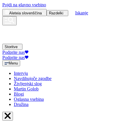
Pojdi na glavno vsebino
Iskanje
Aleteia
slovenščina
Razdelki
Storitve
Podprite nas
Podprite nas
Menu
Intervju
Navdihujoče zgodbe
Življenjski slog
Martin Golob
Blogi
Oglasna vsebina
Družina