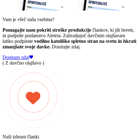
Vam je všeč naša vsebina?
Pomagajte nam pokriti stroške produkcije
člankov, ki jih berete,
in podprite poslanstvo Aleteia. Zahvaljujoč davčnim olajšavam
lahko podpirate
vodilno katoliško spletno stran na svetu in hkrati
zmanjšate svoje davke.
Donirajte zdaj.
Doniram zdaj
( Z davčno olajšavo )
Naši izbrani članki