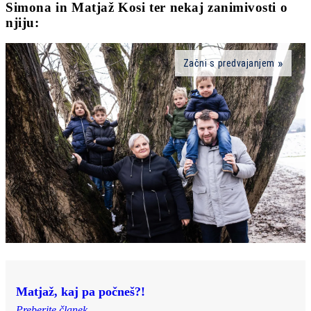
Simona in Matjaž Kosi ter nekaj zanimivosti o
njiju:
Začni s predvajanjem
Matjaž, kaj pa počneš?!
Preberite članek