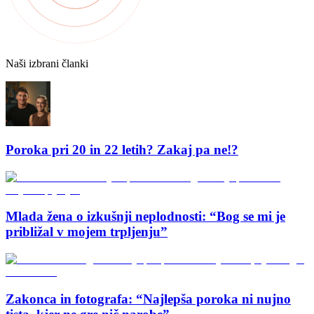
Naši izbrani članki
Poroka pri 20 in 22 letih? Zakaj pa ne!?
Mlada žena o izkušnji neplodnosti: “Bog se mi je
približal v mojem trpljenju”
Zakonca in fotografa: “Najlepša poroka ni nujno