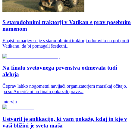
S starodobnimi traktorji v Vatikan s prav posebnim
namenom
Enajst romarjev se je s starodobnimi traktorji odpravilo na pot proti
Vatikanu, da bi pomagali šestletni...
Na finalu svetovnega prvenstva odmevala tudi
aleluja
Čeprav lahko nogometni navijači organizatorjem marsikaj očitajo,
pa so Američani na finalu pokazali prave...
intervju
Ustvaril je aplikacijo, ki vam pokaže, kdaj in kje v
vaši bližini je sveta maša