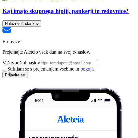
Kaj imajo skupnega hipiji, pankerji in redovnice?
Naloži več člankov
E-novice
Prejemajte Aleteio vsak dan na svoj e-naslov.
Vaš e-poštni naslov
Strinjam se s prejemanjem vsebine in
pogoji.
Prijavite se