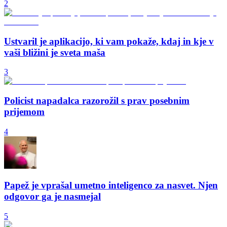
2
Ustvaril je aplikacijo, ki vam pokaže, kdaj in kje v
vaši bližini je sveta maša
3
Policist napadalca razorožil s prav posebnim
prijemom
4
Papež je vprašal umetno inteligenco za nasvet. Njen
odgovor ga je nasmejal
5