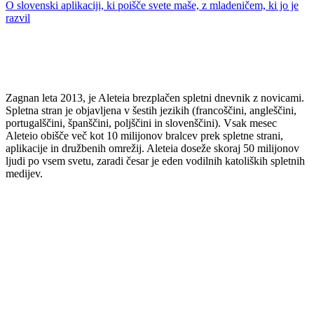
O slovenski aplikaciji, ki poišče svete maše, z mladeničem, ki jo je
razvil
Zagnan leta 2013, je Aleteia brezplačen spletni dnevnik z novicami.
Spletna stran je objavljena v šestih jezikih (francoščini, angleščini,
portugalščini, španščini, poljščini in slovenščini). Vsak mesec
Aleteio obišče več kot 10 milijonov bralcev prek spletne strani,
aplikacije in družbenih omrežij. Aleteia doseže skoraj 50 milijonov
ljudi po vsem svetu, zaradi česar je eden vodilnih katoliških spletnih
medijev.