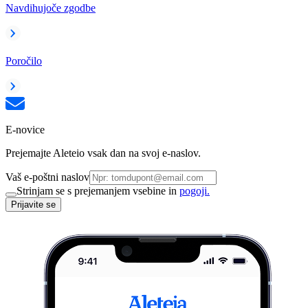
Navdihujoče zgodbe
Poročilo
E-novice
Prejemajte Aleteio vsak dan na svoj e-naslov.
Vaš e-poštni naslov
Strinjam se s prejemanjem vsebine in
pogoji.
Prijavite se