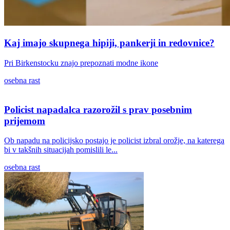
Kaj imajo skupnega hipiji, pankerji in redovnice?
Pri Birkenstocku znajo prepoznati modne ikone
osebna rast
Policist napadalca razorožil s prav posebnim
prijemom
Ob napadu na policijsko postajo je policist izbral orožje, na katerega
bi v takšnih situacijah pomislili le...
osebna rast