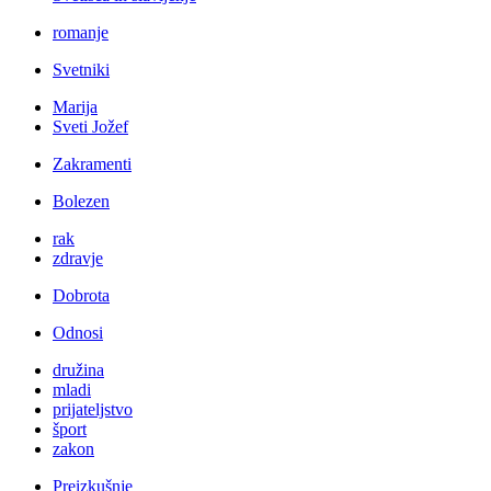
romanje
Svetniki
Marija
Sveti Jožef
Zakramenti
Bolezen
rak
zdravje
Dobrota
Odnosi
družina
mladi
prijateljstvo
šport
zakon
Preizkušnje