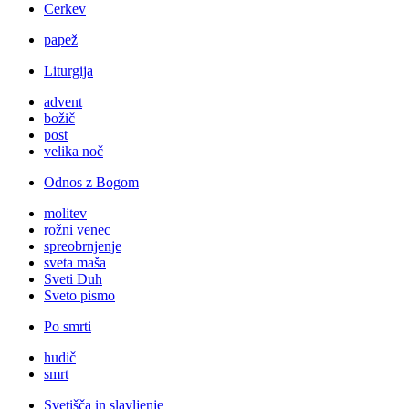
Cerkev
papež
Liturgija
advent
božič
post
velika noč
Odnos z Bogom
molitev
rožni venec
spreobrnjenje
sveta maša
Sveti Duh
Sveto pismo
Po smrti
hudič
smrt
Svetišča in slavljenje