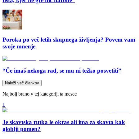
tista, kjer ne gre nič narobe”
Poroka po več letih skupnega življenja? Povem vam
svoje mnenje
“Če imaš nekoga rad, se mu ni težko posvetiti”
Naloži več člankov
Najbolj brano v tej kategoriji ta mesec
1
Je skavtska rutka le okras ali ima za skavta kak
globlji pomen?