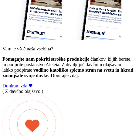
Vam je všeč naša vsebina?
Pomagajte nam pokriti stroške produkcije
člankov, ki jih berete,
in podprite poslanstvo Aleteia. Zahvaljujoč davčnim olajšavam
lahko podpirate
vodilno katoliško spletno stran na svetu in hkrati
zmanjšate svoje davke.
Donirajte zdaj.
Doniram zdaj
( Z davčno olajšavo )