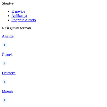
Storitve
E-novice
Aplikacija
Podprite Aleteio
Naši glavni formati
Analize
Članek
Datoteka
Mnenja