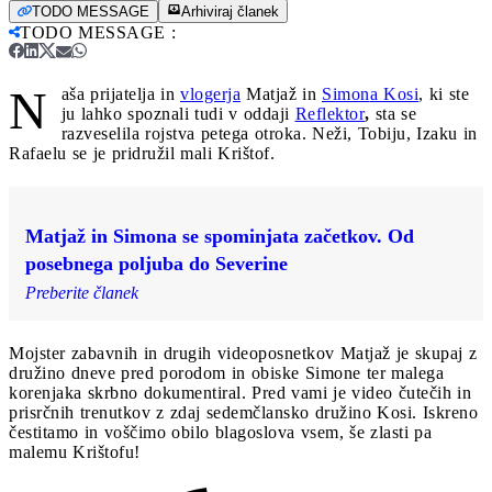
TODO MESSAGE
Arhiviraj članek
TODO MESSAGE
:
N
aša prijatelja in
vlogerja
Matjaž in
Simo
n
a Kosi
, ki ste
ju lahko spoznali tudi v oddaji
Reflektor
,
sta se
razveselila rojstva petega otroka. Neži, Tobiju, Izaku in
Rafaelu se je pridružil mali Krištof.
Matjaž in Simona se spominjata začetkov. Od
posebnega poljuba do Severine
Preberite članek
Mojster zabavnih in drugih videoposnetkov Matjaž je skupaj z
družino dneve pred porodom in obiske Simone ter malega
korenjaka skrbno dokumentiral. Pred vami je video čutečih in
prisrčnih trenutkov z zdaj sedemčlansko družino Kosi. Iskreno
čestitamo in voščimo obilo blagoslova vsem, še zlasti pa
malemu Krištofu!