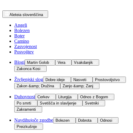
Aleteia
slovenščina
Angeli
Bolezen
Boter
Camino
Zasvojenost
Posvojitev
Blogi
Martin Golob
Vera
Vsakdanjik
Zakonca Kosi
Življenjski slog
Dobre ideje
Nasveti
Prostovoljstvo
Zakon &amp; Družina
Zanjo &amp; Zanj
Duhovnost
Cerkev
Liturgija
Odnos z Bogom
Po smrti
Svetišča in slavljenje
Svetniki
Zakramenti
Navdihujoče zgodbe
Bolezen
Dobrota
Odnosi
Preizkušnje