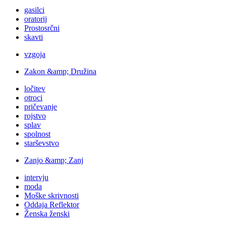
gasilci
oratorij
Prostosrčni
skavti
vzgoja
Zakon &amp; Družina
ločitev
otroci
pričevanje
rojstvo
splav
spolnost
starševstvo
Zanjo &amp; Zanj
intervju
moda
Moške skrivnosti
Oddaja Reflektor
Ženska ženski