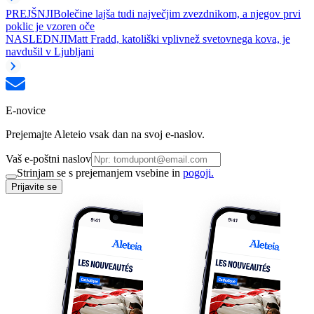
PREJŠNJI
Bolečine lajša tudi največjim zvezdnikom, a njegov prvi
poklic je vzoren oče
NASLEDNJI
Matt Fradd, katoliški vplivnež svetovnega kova, je
navdušil v Ljubljani
E-novice
Prejemajte Aleteio vsak dan na svoj e-naslov.
Vaš e-poštni naslov
Strinjam se s prejemanjem vsebine in
pogoji.
Prijavite se