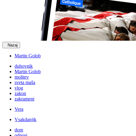
Nazaj
Martin Golob
duhovnik
Martin Golob
molitev
sveta maša
vlog
zakon
zakrament
Vera
Vsakdanjik
dom
odnosi