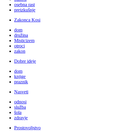
osebna rast
preizkušnje
Zakonca Kosi
dom
družina
Misticizem
otroci
zakon
Dobre ideje
dom
knjige
praznik
Nasveti
odnosi
služba
šola
zdravje
Prostovoljstvo