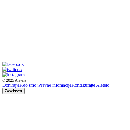
© 2025 Aleteia
Donirajte
Kdo smo?
Pravne infomacije
Kontaktirajte Aleteio
Zasebnost