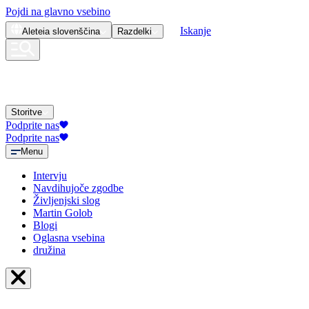
Pojdi na glavno vsebino
Iskanje
Aleteia
slovenščina
Razdelki
Storitve
Podprite nas
Podprite nas
Menu
Intervju
Navdihujoče zgodbe
Življenjski slog
Martin Golob
Blogi
Oglasna vsebina
družina