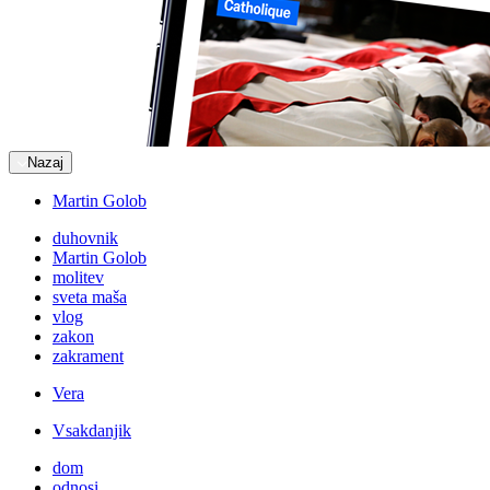
Nazaj
Martin Golob
duhovnik
Martin Golob
molitev
sveta maša
vlog
zakon
zakrament
Vera
Vsakdanjik
dom
odnosi