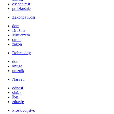
osebna rast
preizkušnje
Zakonca Kosi
dom
Družina
Misticizem
otroci
zakon
Dobre ideje
dom
knjige
praznik
Nasveti
odnosi
služba
šola
zdravje
Prostovoljstvo