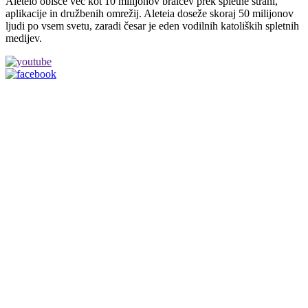
Aleteio obišče več kot 10 milijonov bralcev prek spletne strani,
aplikacije in družbenih omrežij. Aleteia doseže skoraj 50 milijonov
ljudi po vsem svetu, zaradi česar je eden vodilnih katoliških spletnih
medijev.