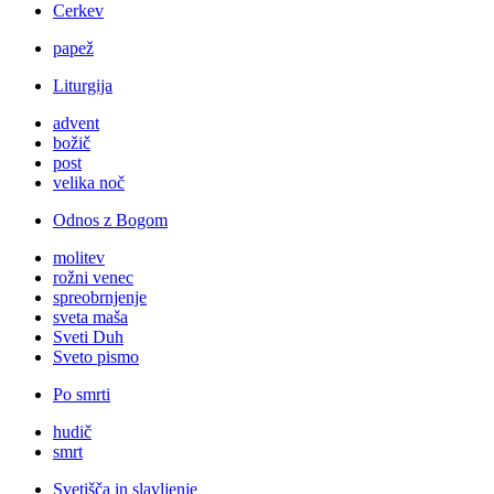
Cerkev
papež
Liturgija
advent
božič
post
velika noč
Odnos z Bogom
molitev
rožni venec
spreobrnjenje
sveta maša
Sveti Duh
Sveto pismo
Po smrti
hudič
smrt
Svetišča in slavljenje