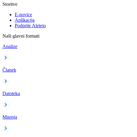
Storitve
E-novice
Aplikacija
Podprite Aleteio
Naši glavni formati
Analize
Članek
Datoteka
Mnenja