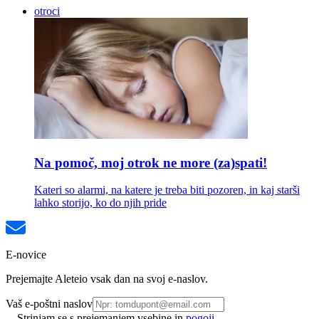
otroci
Na pomoč, moj otrok ne more (za)spati!
Kateri so alarmi, na katere je treba biti pozoren, in kaj starši
lahko storijo, ko do njih pride
E-novice
Prejemajte Aleteio vsak dan na svoj e-naslov.
Vaš e-poštni naslov
Strinjam se s prejemanjem vsebine in
pogoji.