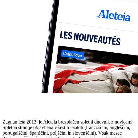
Zagnan leta 2013, je Aleteia brezplačen spletni dnevnik z novicami.
Spletna stran je objavljena v šestih jezikih (francoščini, angleščini,
portugalščini, španščini, poljščini in slovenščini). Vsak mesec