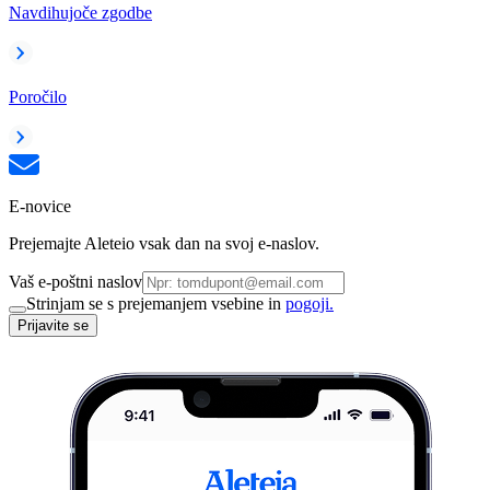
Navdihujoče zgodbe
Poročilo
E-novice
Prejemajte Aleteio vsak dan na svoj e-naslov.
Vaš e-poštni naslov
Strinjam se s prejemanjem vsebine in
pogoji.
Prijavite se