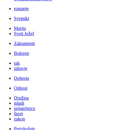
romanje
Svetniki
Marija
Sveti Jožef
Zakramenti
Bolezen
rak
zdravje
Dobrota
Odnosi
Družina
mladi
prijateljstvo
šport
zakon
Preizkušnje