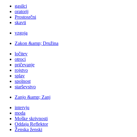
gasilci
oratorij
Prostosrčni
skavti
vzgoja
Zakon &amp; Družina
ločitev
otroci
pričevanje
rojstvo
splav
spolnost
starševstvo
Zanjo &amp; Zanj
intervju
moda
Moške skrivnosti
Oddaja Reflektor
Ženska ženski