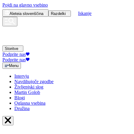
Pojdi na glavno vsebino
Iskanje
Aleteia
slovenščina
Razdelki
Storitve
Podprite nas
Podprite nas
Menu
Intervju
Navdihujoče zgodbe
Življenjski slog
Martin Golob
Blogi
Oglasna vsebina
Družina