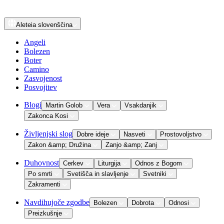
Aleteia
slovenščina
Angeli
Bolezen
Boter
Camino
Zasvojenost
Posvojitev
Blogi
Martin Golob
Vera
Vsakdanjik
Zakonca Kosi
Življenjski slog
Dobre ideje
Nasveti
Prostovoljstvo
Zakon &amp; Družina
Zanjo &amp; Zanj
Duhovnost
Cerkev
Liturgija
Odnos z Bogom
Po smrti
Svetišča in slavljenje
Svetniki
Zakramenti
Navdihujoče zgodbe
Bolezen
Dobrota
Odnosi
Preizkušnje