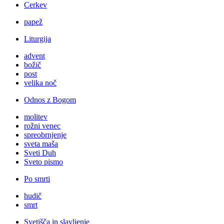
Cerkev
papež
Liturgija
advent
božič
post
velika noč
Odnos z Bogom
molitev
rožni venec
spreobrnjenje
sveta maša
Sveti Duh
Sveto pismo
Po smrti
hudič
smrt
Svetišča in slavljenje