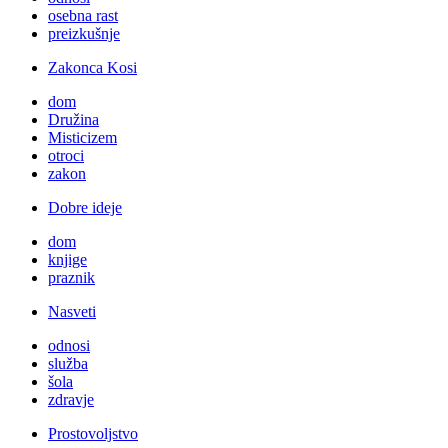
osebna rast
preizkušnje
Zakonca Kosi
dom
Družina
Misticizem
otroci
zakon
Dobre ideje
dom
knjige
praznik
Nasveti
odnosi
služba
šola
zdravje
Prostovoljstvo