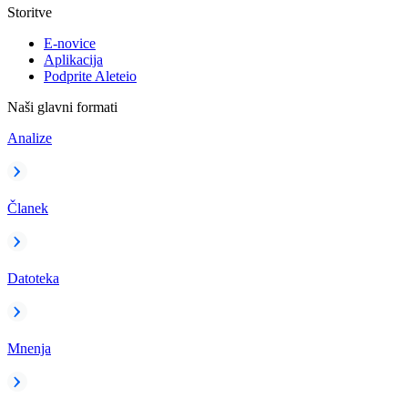
Storitve
E-novice
Aplikacija
Podprite Aleteio
Naši glavni formati
Analize
Članek
Datoteka
Mnenja