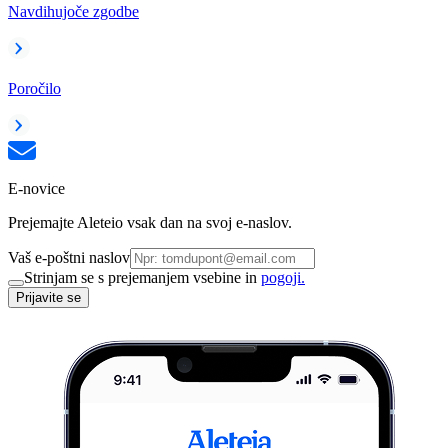
Navdihujoče zgodbe
Poročilo
E-novice
Prejemajte Aleteio vsak dan na svoj e-naslov.
Vaš e-poštni naslov
Strinjam se s prejemanjem vsebine in
pogoji.
Prijavite se