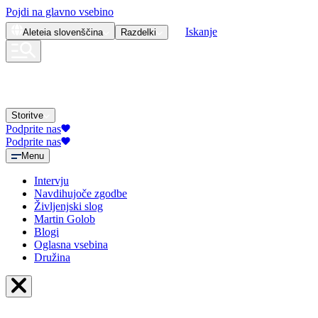
Pojdi na glavno vsebino
Iskanje
Aleteia
slovenščina
Razdelki
Storitve
Podprite nas
Podprite nas
Menu
Intervju
Navdihujoče zgodbe
Življenjski slog
Martin Golob
Blogi
Oglasna vsebina
Družina