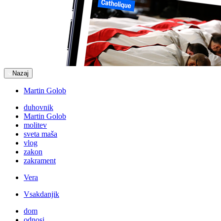
Nazaj
Martin Golob
duhovnik
Martin Golob
molitev
sveta maša
vlog
zakon
zakrament
Vera
Vsakdanjik
dom
odnosi