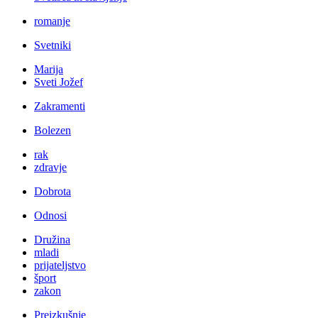
romanje
Svetniki
Marija
Sveti Jožef
Zakramenti
Bolezen
rak
zdravje
Dobrota
Odnosi
Družina
mladi
prijateljstvo
šport
zakon
Preizkušnje