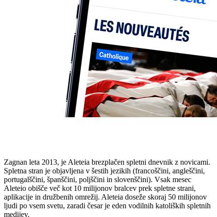
Zagnan leta 2013, je Aleteia brezplačen spletni dnevnik z novicami.
Spletna stran je objavljena v šestih jezikih (francoščini, angleščini,
portugalščini, španščini, poljščini in slovenščini). Vsak mesec
Aleteio obišče več kot 10 milijonov bralcev prek spletne strani,
aplikacije in družbenih omrežij. Aleteia doseže skoraj 50 milijonov
ljudi po vsem svetu, zaradi česar je eden vodilnih katoliških spletnih
medijev.