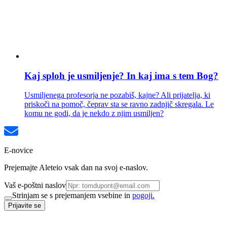
Kaj sploh je usmiljenje? In kaj ima s tem Bog?
Usmiljenega profesorja ne pozabiš, kajne? Ali prijatelja, ki
priskoči na pomoč, čeprav sta se ravno zadnjič skregala. Le
komu ne godi, da je nekdo z njim usmiljen?
E-novice
Prejemajte Aleteio vsak dan na svoj e-naslov.
Vaš e-poštni naslov
Strinjam se s prejemanjem vsebine in
pogoji.
Prijavite se