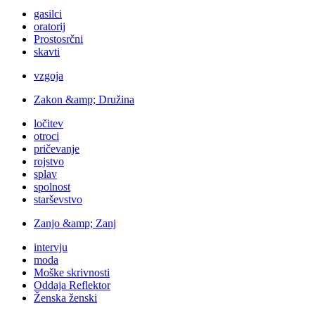
gasilci
oratorij
Prostosrčni
skavti
vzgoja
Zakon &amp; Družina
ločitev
otroci
pričevanje
rojstvo
splav
spolnost
starševstvo
Zanjo &amp; Zanj
intervju
moda
Moške skrivnosti
Oddaja Reflektor
Ženska ženski