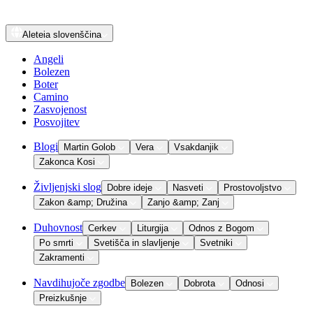
Aleteia
slovenščina
Angeli
Bolezen
Boter
Camino
Zasvojenost
Posvojitev
Blogi
Martin Golob
Vera
Vsakdanjik
Zakonca Kosi
Življenjski slog
Dobre ideje
Nasveti
Prostovoljstvo
Zakon &amp; Družina
Zanjo &amp; Zanj
Duhovnost
Cerkev
Liturgija
Odnos z Bogom
Po smrti
Svetišča in slavljenje
Svetniki
Zakramenti
Navdihujoče zgodbe
Bolezen
Dobrota
Odnosi
Preizkušnje