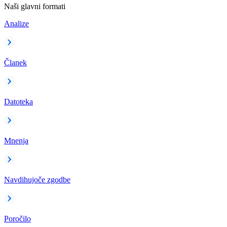
Naši glavni formati
Analize
Članek
Datoteka
Mnenja
Navdihujoče zgodbe
Poročilo