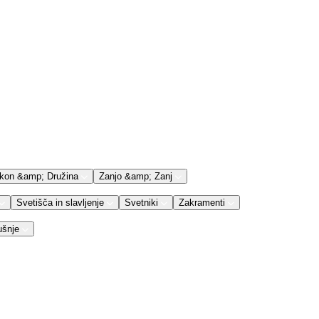
kon &amp; Družina
Zanjo &amp; Zanj
Svetišča in slavljenje
Svetniki
Zakramenti
ušnje