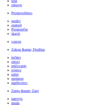
šola
zdravje
Prostovoljstvo
gasilci
oratorij
Prostosrčni
skavti
vzgoja
Zakon &amp; Družina
ločitev
otroci
pričevanje
rojstvo
splav
spolnost
starševstvo
Zanjo &amp; Zanj
intervju
moda