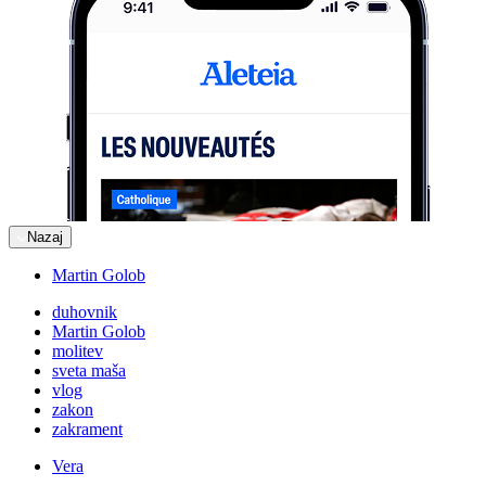
Nazaj
Martin Golob
duhovnik
Martin Golob
molitev
sveta maša
vlog
zakon
zakrament
Vera