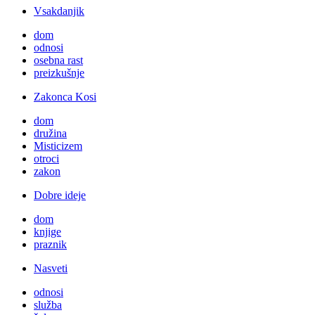
Vsakdanjik
dom
odnosi
osebna rast
preizkušnje
Zakonca Kosi
dom
družina
Misticizem
otroci
zakon
Dobre ideje
dom
knjige
praznik
Nasveti
odnosi
služba