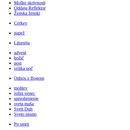
Moške skrivnosti
Oddaja Reflektor
Ženska ženski
Cerkev
papež
Liturgija
advent
božič
post
velika noč
Odnos z Bogom
molitev
rožni venec
spreobrnjenje
sveta maša
Sveti Duh
Sveto pismo
Po smrti