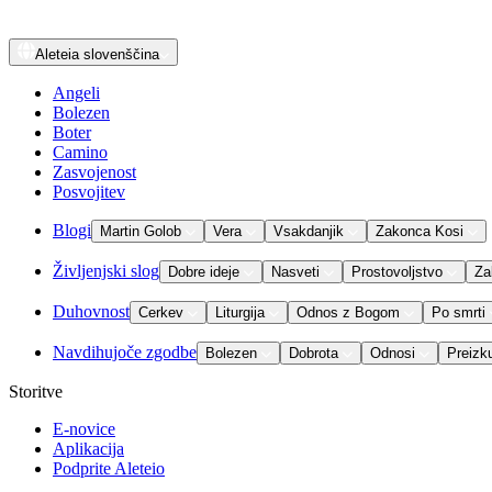
Aleteia
slovenščina
Angeli
Bolezen
Boter
Camino
Zasvojenost
Posvojitev
Blogi
Martin Golob
Vera
Vsakdanjik
Zakonca Kosi
Življenjski slog
Dobre ideje
Nasveti
Prostovoljstvo
Za
Duhovnost
Cerkev
Liturgija
Odnos z Bogom
Po smrti
Navdihujoče zgodbe
Bolezen
Dobrota
Odnosi
Preizk
Storitve
E-novice
Aplikacija
Podprite Aleteio