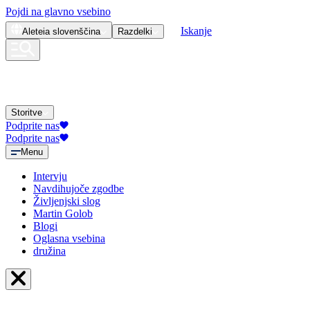
Pojdi na glavno vsebino
Iskanje
Aleteia
slovenščina
Razdelki
Storitve
Podprite nas
Podprite nas
Menu
Intervju
Navdihujoče zgodbe
Življenjski slog
Martin Golob
Blogi
Oglasna vsebina
družina