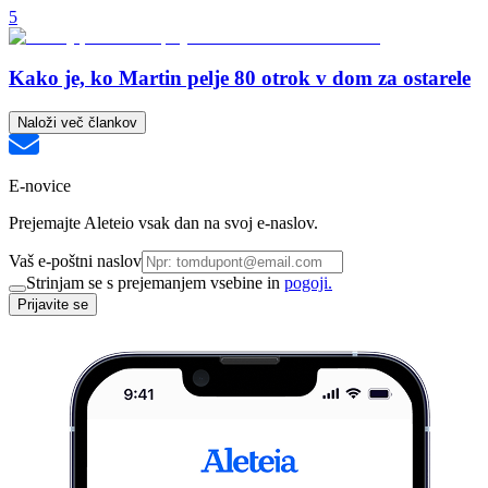
5
Kako je, ko Martin pelje 80 otrok v dom za ostarele
Naloži več člankov
E-novice
Prejemajte Aleteio vsak dan na svoj e-naslov.
Vaš e-poštni naslov
Strinjam se s prejemanjem vsebine in
pogoji.
Prijavite se