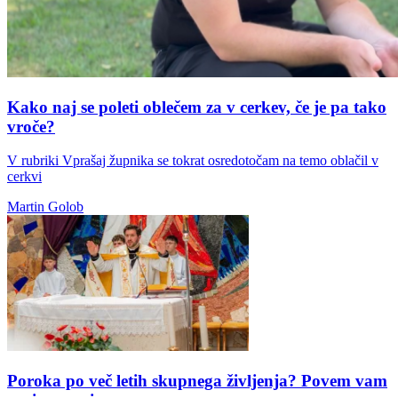
Kako naj se poleti oblečem za v cerkev, če je pa tako
vroče?
V rubriki Vprašaj župnika se tokrat osredotočam na temo oblačil v
cerkvi
Martin Golob
Poroka po več letih skupnega življenja? Povem vam