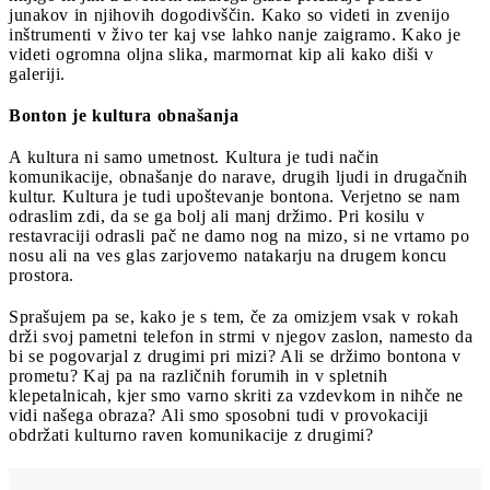
junakov in njihovih dogodivščin. Kako so videti in zvenijo
inštrumenti v živo ter kaj vse lahko nanje zaigramo. Kako je
videti ogromna oljna slika, marmornat kip ali kako diši v
galeriji.
Bonton je kultura obnašanja
A kultura ni samo umetnost. Kultura je tudi način
komunikacije, obnašanje do narave, drugih ljudi in drugačnih
kultur. Kultura je tudi upoštevanje bontona. Verjetno se nam
odraslim zdi, da se ga bolj ali manj držimo. Pri kosilu v
restavraciji odrasli pač ne damo nog na mizo, si ne vrtamo po
nosu ali na ves glas zarjovemo natakarju na drugem koncu
prostora.
Sprašujem pa se, kako je s tem, če za omizjem vsak v rokah
drži svoj pametni telefon in strmi v njegov zaslon, namesto da
bi se pogovarjal z drugimi pri mizi? Ali se držimo bontona v
prometu? Kaj pa na različnih forumih in v spletnih
klepetalnicah, kjer smo varno skriti za vzdevkom in nihče ne
vidi našega obraza? Ali smo sposobni tudi v provokaciji
obdržati kulturno raven komunikacije z drugimi?