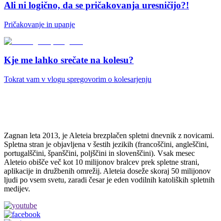
Ali ni logično, da se pričakovanja uresničijo?!
Pričakovanje in upanje
Kje me lahko srečate na kolesu?
Tokrat vam v vlogu spregovorim o kolesarjenju
Zagnan leta 2013, je Aleteia brezplačen spletni dnevnik z novicami.
Spletna stran je objavljena v šestih jezikih (francoščini, angleščini,
portugalščini, španščini, poljščini in slovenščini). Vsak mesec
Aleteio obišče več kot 10 milijonov bralcev prek spletne strani,
aplikacije in družbenih omrežij. Aleteia doseže skoraj 50 milijonov
ljudi po vsem svetu, zaradi česar je eden vodilnih katoliških spletnih
medijev.