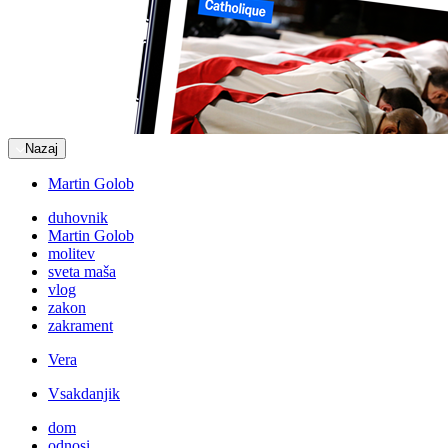
Nazaj
Martin Golob
duhovnik
Martin Golob
molitev
sveta maša
vlog
zakon
zakrament
Vera
Vsakdanjik
dom
odnosi