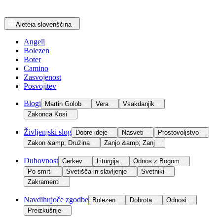
Aleteia
slovenščina
Angeli
Bolezen
Boter
Camino
Zasvojenost
Posvojitev
Blogi
Martin Golob
Vera
Vsakdanjik
Zakonca Kosi
Življenjski slog
Dobre ideje
Nasveti
Prostovoljstvo
Zakon &amp; Družina
Zanjo &amp; Zanj
Duhovnost
Cerkev
Liturgija
Odnos z Bogom
Po smrti
Svetišča in slavljenje
Svetniki
Zakramenti
Navdihujoče zgodbe
Bolezen
Dobrota
Odnosi
Preizkušnje