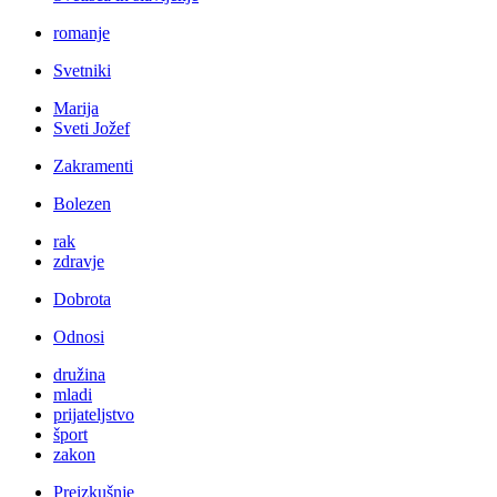
romanje
Svetniki
Marija
Sveti Jožef
Zakramenti
Bolezen
rak
zdravje
Dobrota
Odnosi
družina
mladi
prijateljstvo
šport
zakon
Preizkušnje