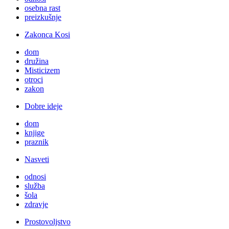
osebna rast
preizkušnje
Zakonca Kosi
dom
družina
Misticizem
otroci
zakon
Dobre ideje
dom
knjige
praznik
Nasveti
odnosi
služba
šola
zdravje
Prostovoljstvo