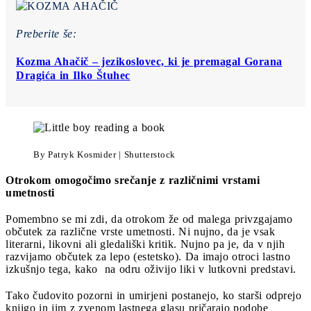
Preberite še:
Kozma Ahačič – jezikoslovec, ki je premagal Gorana
Dragića in Ilko Štuhec
By Patryk Kosmider | Shutterstock
Otrokom omogočimo srečanje z različnimi vrstami
umetnosti
Pomembno se mi zdi, da otrokom že od malega privzgajamo
občutek za različne vrste umetnosti. Ni nujno, da je vsak
literarni, likovni ali gledališki kritik. Nujno pa je, da v njih
razvijamo občutek za lepo (estetsko). Da imajo otroci lastno
izkušnjo tega, kako na odru oživijo liki v lutkovni predstavi.
Tako čudovito pozorni in umirjeni postanejo, ko starši odprejo
knjigo in jim z zvenom lastnega glasu pričarajo podobe