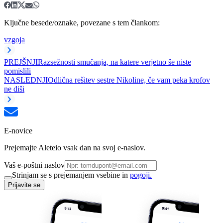
Ključne besede/oznake, povezane s tem člankom:
vzgoja
PREJŠNJI
Razsežnosti smučanja, na katere verjetno še niste
pomislili
NASLEDNJI
Odlična rešitev sestre Nikoline, če vam peka krofov
ne diši
E-novice
Prejemajte Aleteio vsak dan na svoj e-naslov.
Vaš e-poštni naslov
Strinjam se s prejemanjem vsebine in
pogoji.
Prijavite se