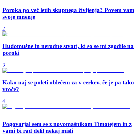
Poroka po več letih skupnega življenja? Povem vam
svoje mnenje
2
Hudomušne in nerodne stvari, ki so se mi zgodile na
poroki
3
Kako naj se poleti oblečem za v cerkev, če je pa tako
vroče?
4
Pogovarjal sem se z novomašnikom Timotejem in z
vami bi rad delil nekaj misli