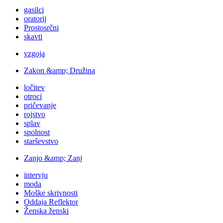
gasilci
oratorij
Prostosrčni
skavti
vzgoja
Zakon &amp; Družina
ločitev
otroci
pričevanje
rojstvo
splav
spolnost
starševstvo
Zanjo &amp; Zanj
intervju
moda
Moške skrivnosti
Oddaja Reflektor
Ženska ženski