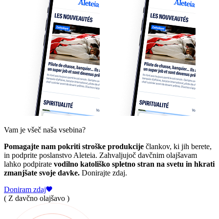
Vam je všeč naša vsebina?
Pomagajte nam pokriti stroške produkcije
člankov, ki jih berete,
in podprite poslanstvo Aleteia. Zahvaljujoč davčnim olajšavam
lahko podpirate
vodilno katoliško spletno stran na svetu in hkrati
zmanjšate svoje davke.
Donirajte zdaj.
Doniram zdaj
( Z davčno olajšavo )