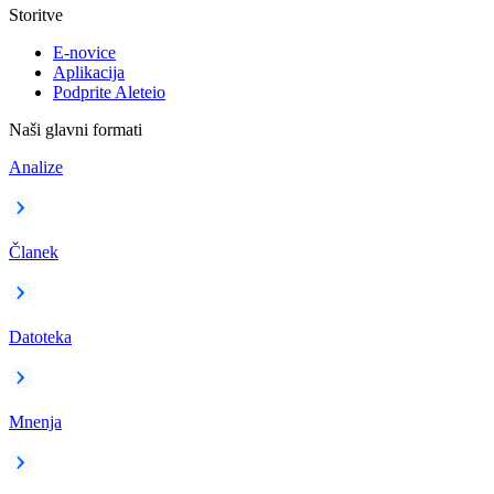
Storitve
E-novice
Aplikacija
Podprite Aleteio
Naši glavni formati
Analize
Članek
Datoteka
Mnenja