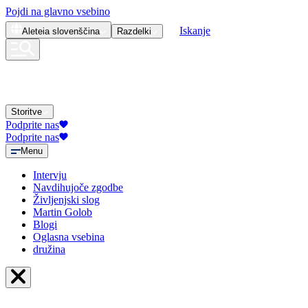
Pojdi na glavno vsebino
Iskanje
Aleteia
slovenščina
Razdelki
Storitve
Podprite nas
Podprite nas
Menu
Intervju
Navdihujoče zgodbe
Življenjski slog
Martin Golob
Blogi
Oglasna vsebina
družina