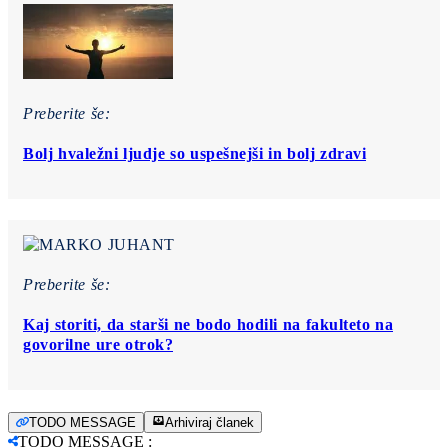
Preberite še:
Bolj hvaležni ljudje so uspešnejši in bolj zdravi
Preberite še:
Kaj storiti, da starši ne bodo hodili na fakulteto na
govorilne ure otrok?
TODO MESSAGE
Arhiviraj članek
TODO MESSAGE
: