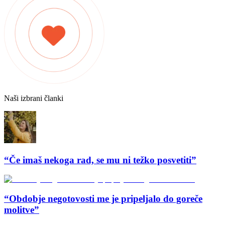
Naši izbrani članki
“Če imaš nekoga rad, se mu ni težko posvetiti”
“Obdobje negotovosti me je pripeljalo do goreče
molitve”