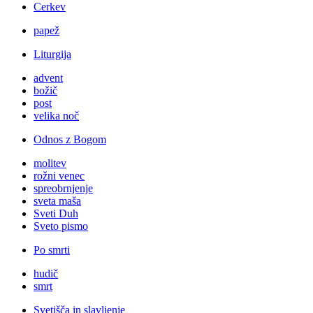
Cerkev
papež
Liturgija
advent
božič
post
velika noč
Odnos z Bogom
molitev
rožni venec
spreobrnjenje
sveta maša
Sveti Duh
Sveto pismo
Po smrti
hudič
smrt
Svetišča in slavljenje