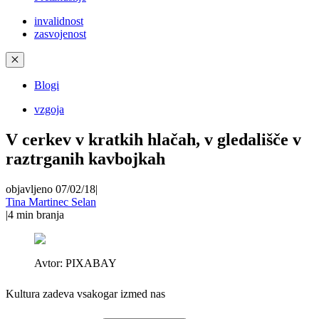
invalidnost
zasvojenost
✕
Blogi
vzgoja
V cerkev v kratkih hlačah, v gledališče v
raztrganih kavbojkah
objavljeno 07/02/18
|
Tina Martinec Selan
|
4
min branja
Avtor:
PIXABAY
Kultura zadeva vsakogar izmed nas