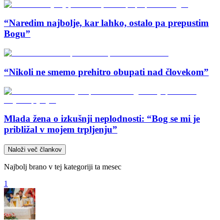
“Naredim najbolje, kar lahko, ostalo pa prepustim
Bogu”
“Nikoli ne smemo prehitro obupati nad človekom”
Mlada žena o izkušnji neplodnosti: “Bog se mi je
približal v mojem trpljenju”
Naloži več člankov
Najbolj brano v tej kategoriji ta mesec
1