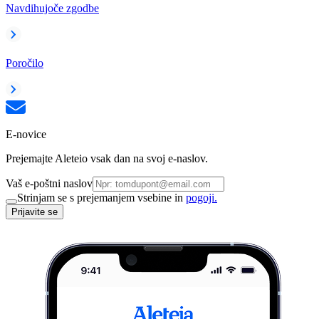
Navdihujoče zgodbe
Poročilo
E-novice
Prejemajte Aleteio vsak dan na svoj e-naslov.
Vaš e-poštni naslov
Strinjam se s prejemanjem vsebine in
pogoji.
Prijavite se