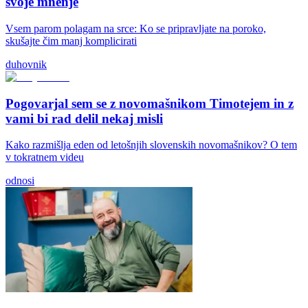
svoje mnenje
Vsem parom polagam na srce: Ko se pripravljate na poroko,
skušajte čim manj komplicirati
duhovnik
Pogovarjal sem se z novomašnikom Timotejem in z
vami bi rad delil nekaj misli
Kako razmišlja eden od letošnjih slovenskih novomašnikov? O tem
v tokratnem videu
odnosi