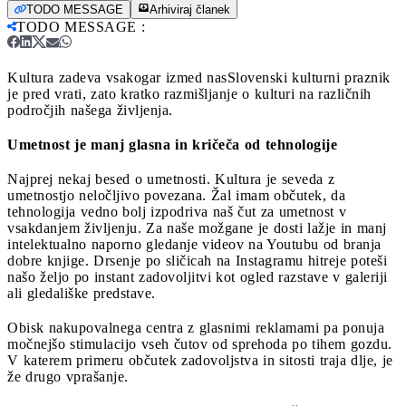
TODO MESSAGE
Arhiviraj članek
TODO MESSAGE
:
Kultura zadeva vsakogar izmed nas
Slovenski kulturni praznik
je pred vrati, zato kratko razmišljanje o kulturi na različnih
področjih našega življenja.
Umetnost je manj glasna in kričeča od tehnologije
Najprej nekaj besed o umetnosti. Kultura je seveda z
umetnostjo neločljivo povezana. Žal imam občutek, da
tehnologija vedno bolj izpodriva naš čut za umetnost v
vsakdanjem življenju. Za naše možgane je dosti lažje in manj
intelektualno naporno gledanje videov na Youtubu od branja
dobre knjige. Drsenje po sličicah na Instagramu hitreje poteši
našo željo po instant zadovoljitvi kot ogled razstave v galeriji
ali gledališke predstave.
Obisk nakupovalnega centra z glasnimi reklamami pa ponuja
močnejšo stimulacijo vseh čutov od sprehoda po tihem gozdu.
V katerem primeru občutek zadovoljstva in sitosti traja dlje, je
že drugo vprašanje.