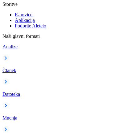
Storitve
E-novice
Aplikacija
Podprite Aleteio
Naši glavni formati
Analize
Članek
Datoteka
Mnenja