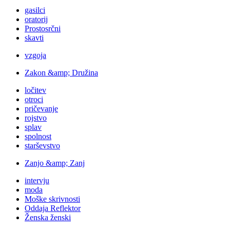
gasilci
oratorij
Prostosrčni
skavti
vzgoja
Zakon &amp; Družina
ločitev
otroci
pričevanje
rojstvo
splav
spolnost
starševstvo
Zanjo &amp; Zanj
intervju
moda
Moške skrivnosti
Oddaja Reflektor
Ženska ženski