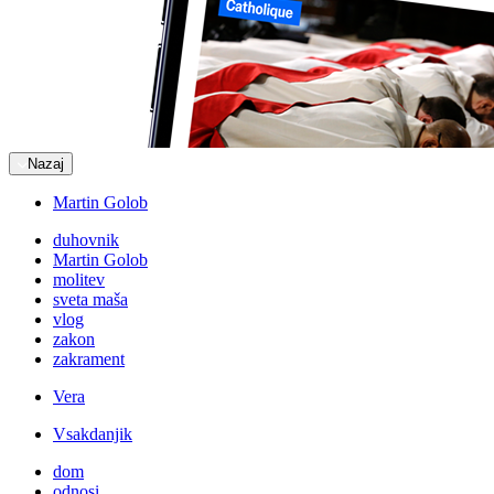
Nazaj
Martin Golob
duhovnik
Martin Golob
molitev
sveta maša
vlog
zakon
zakrament
Vera
Vsakdanjik
dom
odnosi