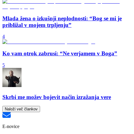
Mlada žena o izkušnji neplodnosti: “Bog se mi je
približal v mojem trpljenju”
4
Ko vam otrok zabrusi: “Ne verjamem v Boga”
5
Skrbi me možev bojevit način izražanja vere
Naloži več člankov
E-novice