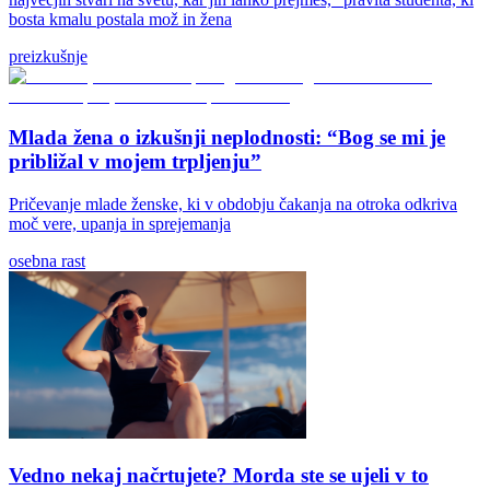
bosta kmalu postala mož in žena
preizkušnje
Mlada žena o izkušnji neplodnosti: “Bog se mi je
približal v mojem trpljenju”
Pričevanje mlade ženske, ki v obdobju čakanja na otroka odkriva
moč vere, upanja in sprejemanja
osebna rast
Vedno nekaj načrtujete? Morda ste se ujeli v to