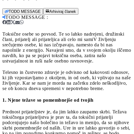
TODO MESSAGE
Arhiviraj članek
TODO MESSAGE
:
Toksične osebe so povsod. Te so lahko nadrejeni, družinski
člani, prijatelj ali prijateljica ali celo mi sami
V življenju
srečujemo osebe, ki nas izčrpavajo, namesto da bi nas
napolnile z energijo. Navajeni smo, da v svojem okolju iščemo
navdih, ko pa se pojavi toksična oseba, zatira našo
ustvarjalnost in ruši naše osebno ravnovesje.
Telesno in čustveno zdravje je odvisno od kakovosti odnosov,
ki jih vzpostavljamo z okoljem, in od oseb, ki vplivajo na naše
življenje. Kar se nam je morda na začetku zdelo neškodljivo,
se ob koncu dneva spremeni v nepotrebno breme.
1. Njene težave so pomembnejše od tvojih
Prednost prijateljstev je, da jim lahko zaupamo skrbi. Težava
toksičnega prijateljstva je prav ta, da toksični prijatelji
podcenjujejo našo bolečino in težavo in menijo, da so njihove
skrbi pomembnejše od naših. Ure in ure lahko govorijo o sebi,
ko pa jim ponudimo konkretno pomoč in rešitev, se bodo