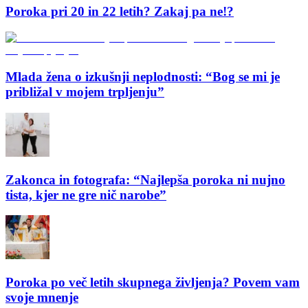
Poroka pri 20 in 22 letih? Zakaj pa ne!?
Mlada žena o izkušnji neplodnosti: “Bog se mi je
približal v mojem trpljenju”
Zakonca in fotografa: “Najlepša poroka ni nujno
tista, kjer ne gre nič narobe”
Poroka po več letih skupnega življenja? Povem vam
svoje mnenje