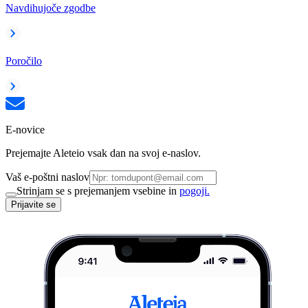
Navdihujoče zgodbe
Poročilo
E-novice
Prejemajte Aleteio vsak dan na svoj e-naslov.
Vaš e-poštni naslov
Strinjam se s prejemanjem vsebine in
pogoji.
Prijavite se