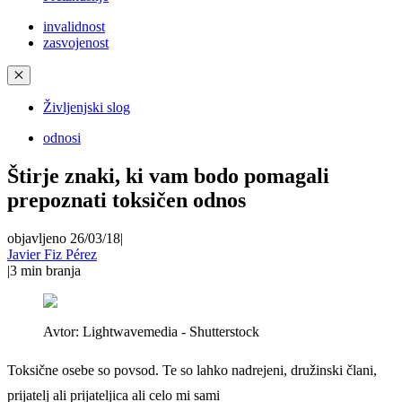
invalidnost
zasvojenost
✕
Življenjski slog
odnosi
Štirje znaki, ki vam bodo pomagali
prepoznati toksičen odnos
objavljeno 26/03/18
|
Javier Fiz Pérez
|
3
min branja
Avtor:
Lightwavemedia - Shutterstock
Toksične osebe so povsod. Te so lahko nadrejeni, družinski člani,
prijatelj ali prijateljica ali celo mi sami