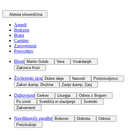
Aleteia
slovenščina
Angeli
Bolezen
Boter
Camino
Zasvojenost
Posvojitev
Blogi
Martin Golob
Vera
Vsakdanjik
Zakonca Kosi
Življenjski slog
Dobre ideje
Nasveti
Prostovoljstvo
Zakon &amp; Družina
Zanjo &amp; Zanj
Duhovnost
Cerkev
Liturgija
Odnos z Bogom
Po smrti
Svetišča in slavljenje
Svetniki
Zakramenti
Navdihujoče zgodbe
Bolezen
Dobrota
Odnosi
Preizkušnje