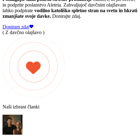
in podprite poslanstvo Aleteia. Zahvaljujoč davčnim olajšavam
lahko podpirate
vodilno katoliško spletno stran na svetu in hkrati
zmanjšate svoje davke.
Donirajte zdaj.
Doniram zdaj
( Z davčno olajšavo )
Naši izbrani članki