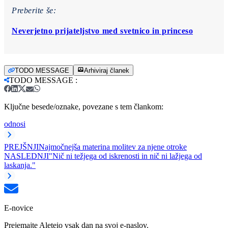
Preberite še:
Neverjetno prijateljstvo med svetnico in princeso
TODO MESSAGE
Arhiviraj članek
TODO MESSAGE
:
Ključne besede/oznake, povezane s tem člankom:
odnosi
PREJŠNJI
Najmočnejša materina molitev za njene otroke
NASLEDNJI
"Nič ni težjega od iskrenosti in nič ni lažjega od
laskanja."
E-novice
Prejemajte Aleteio vsak dan na svoj e-naslov.