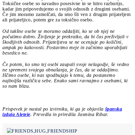
Toksične osebe so navadno posesivne in se hitro razburijo,
kadar jim pripovedujemo o svojih odnosih z drugimi osebami.
Če jim moramo zamolčati, da smo šli ven z drugim prijateljem
ali prijateljico, potem gre za toksično osebo.
Od takšne osebe se moramo oddaljiti, ko se ob njej ne
počutimo dobro. Življenje je prekratko, da bi čas preživljali v
škodljivih odnosih. Prijateljstva se ne ocenjuje po količini,
ampak po kakovosti. Postavimo meje in začnimo uporabljati
besedico ne.
Če potem, ko smo tej osebi zaupali svoje nelagodje, še vedno
ne spremeni svojega obnašanja, je čas, da se oddaljimo.
Iščimo osebe, ki nas spodbujajo k temu, da postanemo
najboljša različica sebe. Enako sami ravnajmo z osebami, ki
so nam blizu.
Prispevek je nastal po izvirniku, ki ga je objavila
španska
izdaja Aleteie
. Prevedla in priredila Jasmina Rihar.