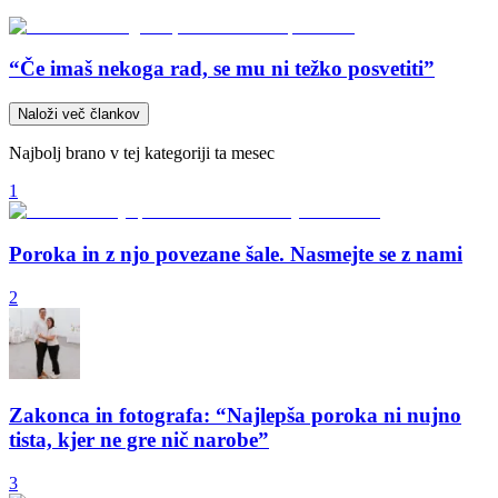
“Če imaš nekoga rad, se mu ni težko posvetiti”
Naloži več člankov
Najbolj brano v tej kategoriji ta mesec
1
Poroka in z njo povezane šale. Nasmejte se z nami
2
Zakonca in fotografa: “Najlepša poroka ni nujno
tista, kjer ne gre nič narobe”
3