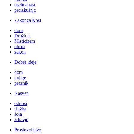
osebna rast
preizkušnje
Zakonca Kosi
dom
Družina
Misticizem
otroci
zakon
Dobre ideje
dom
knjige
praznik
Nasveti
odnosi
služba
šola
zdravje
Prostovoljstvo