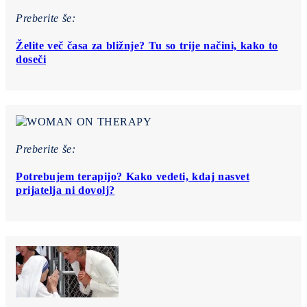
Preberite še:
Želite več časa za bližnje? Tu so trije načini, kako to
doseči
Preberite še:
Potrebujem terapijo? Kako vedeti, kdaj nasvet
prijatelja ni dovolj?