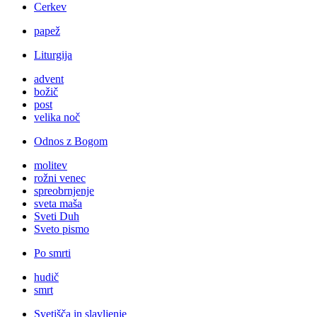
Cerkev
papež
Liturgija
advent
božič
post
velika noč
Odnos z Bogom
molitev
rožni venec
spreobrnjenje
sveta maša
Sveti Duh
Sveto pismo
Po smrti
hudič
smrt
Svetišča in slavljenje