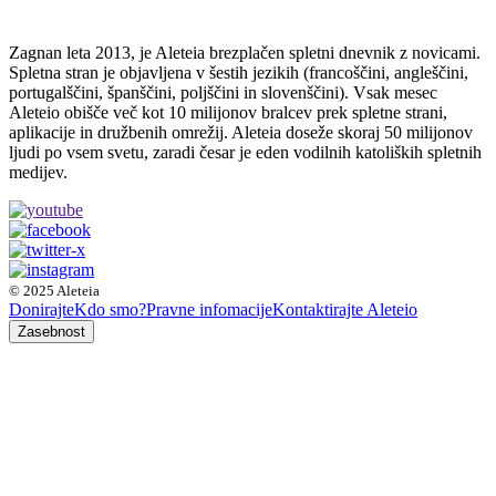
Zagnan leta 2013, je Aleteia brezplačen spletni dnevnik z novicami.
Spletna stran je objavljena v šestih jezikih (francoščini, angleščini,
portugalščini, španščini, poljščini in slovenščini). Vsak mesec
Aleteio obišče več kot 10 milijonov bralcev prek spletne strani,
aplikacije in družbenih omrežij. Aleteia doseže skoraj 50 milijonov
ljudi po vsem svetu, zaradi česar je eden vodilnih katoliških spletnih
medijev.
© 2025 Aleteia
Donirajte
Kdo smo?
Pravne infomacije
Kontaktirajte Aleteio
Zasebnost