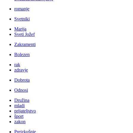
romanje
Svetniki
Marija
Sveti Jožef
Zakramenti
Bolezen
rak
zdravje
Dobrota
Odnosi
Družina
mladi
prijateljstvo
šport
zakon
Preizkušnje