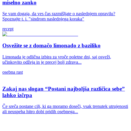
miselno zanko
Se vam dogaja, da ves čas razmišljate o naslednjem opravilu?
Spoznajte t. i. "sindrom naslednjega koraka"
recept
Osvežite se z domačo limonado z baziliko
Limonada je odlična izbira za vroče poletne dni, saj osveži,
učinkovito odžeja in je precej bolj zdrava...
osebna rast
Zakaj nas slogan “Postani najboljša različica sebe”
lahko izčrpa
Če sreča postane cilj, ki ga moramo doseči, vsak trenutek utrujenosti
ali neuspeha hitro dobi pridih osebnega...