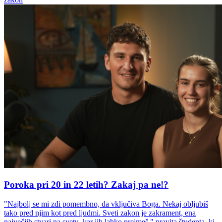
Poroka pri 20 in 22 letih? Zakaj pa ne!?
"Najbolj se mi zdi pomembno, da vključiva Boga. Nekaj obljubiš
tako pred njim kot pred ljudmi. Sveti zakon je zakrament, ena
največjih stvari na svetu, kar jih lahko prejmeš," pravita študenta, ki