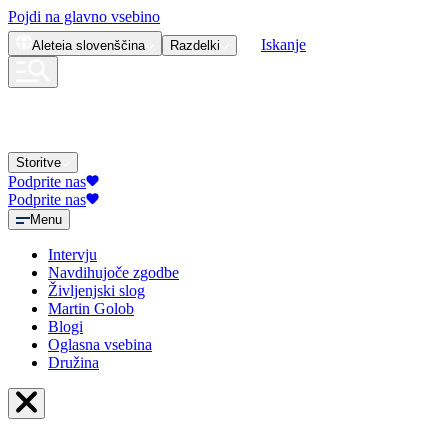
Pojdi na glavno vsebino
Iskanje
Aleteia
slovenščina
Razdelki
Storitve
Podprite nas
Podprite nas
Menu
Intervju
Navdihujoče zgodbe
Življenjski slog
Martin Golob
Blogi
Oglasna vsebina
Družina