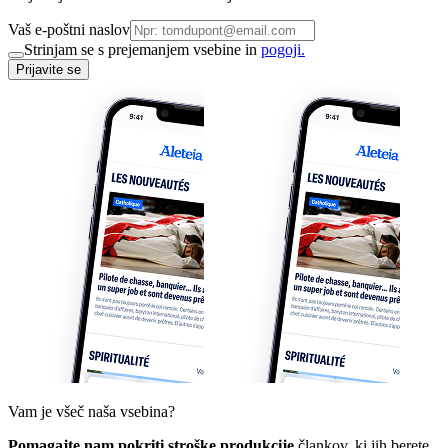
Vaš e-poštni naslov
Strinjam se s prejemanjem vsebine in
pogoji.
Prijavite se
Vam je všeč naša vsebina?
Pomagajte nam pokriti stroške produkcije
člankov, ki jih berete,