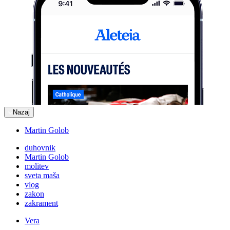
Nazaj
Martin Golob
duhovnik
Martin Golob
molitev
sveta maša
vlog
zakon
zakrament
Vera