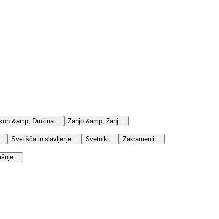
kon &amp; Družina
Zanjo &amp; Zanj
Svetišča in slavljenje
Svetniki
Zakramenti
ušnje