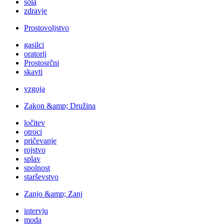
šola
zdravje
Prostovoljstvo
gasilci
oratorij
Prostosrčni
skavti
vzgoja
Zakon &amp; Družina
ločitev
otroci
pričevanje
rojstvo
splav
spolnost
starševstvo
Zanjo &amp; Zanj
intervju
moda