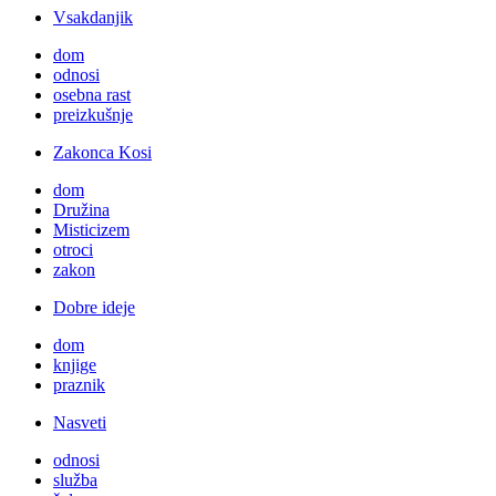
Vsakdanjik
dom
odnosi
osebna rast
preizkušnje
Zakonca Kosi
dom
Družina
Misticizem
otroci
zakon
Dobre ideje
dom
knjige
praznik
Nasveti
odnosi
služba