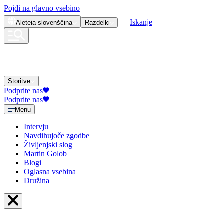
Pojdi na glavno vsebino
Iskanje
Aleteia
slovenščina
Razdelki
Storitve
Podprite nas
Podprite nas
Menu
Intervju
Navdihujoče zgodbe
Življenjski slog
Martin Golob
Blogi
Oglasna vsebina
Družina