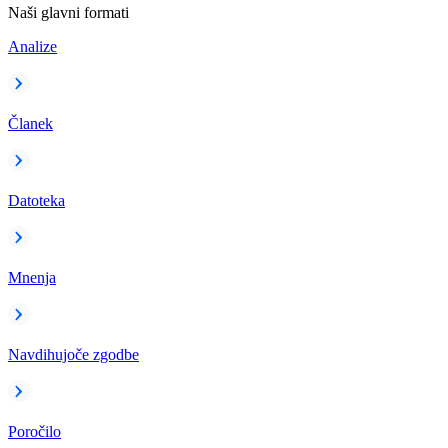
Naši glavni formati
Analize
Članek
Datoteka
Mnenja
Navdihujoče zgodbe
Poročilo