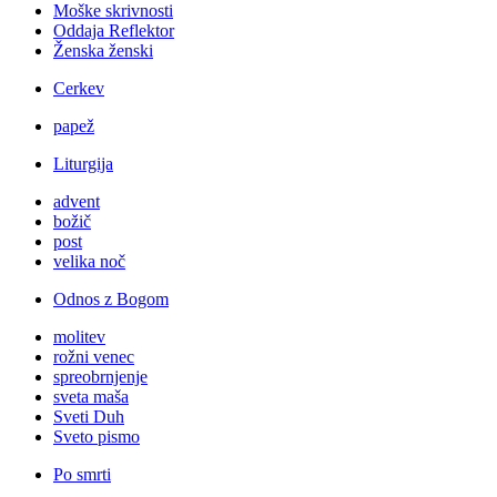
Moške skrivnosti
Oddaja Reflektor
Ženska ženski
Cerkev
papež
Liturgija
advent
božič
post
velika noč
Odnos z Bogom
molitev
rožni venec
spreobrnjenje
sveta maša
Sveti Duh
Sveto pismo
Po smrti