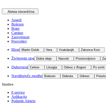
Aleteia
slovenščina
Angeli
Bolezen
Boter
Camino
Zasvojenost
Posvojitev
Blogi
Martin Golob
Vera
Vsakdanjik
Zakonca Kosi
Življenjski slog
Dobre ideje
Nasveti
Prostovoljstvo
Za
Duhovnost
Cerkev
Liturgija
Odnos z Bogom
Po smrti
Navdihujoče zgodbe
Bolezen
Dobrota
Odnosi
Preizk
Storitve
E-novice
Aplikacija
Podprite Aleteio