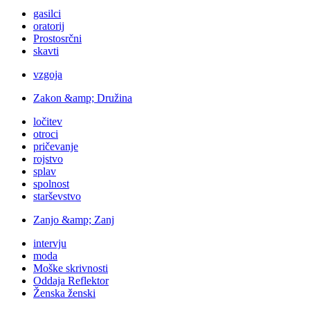
gasilci
oratorij
Prostosrčni
skavti
vzgoja
Zakon &amp; Družina
ločitev
otroci
pričevanje
rojstvo
splav
spolnost
starševstvo
Zanjo &amp; Zanj
intervju
moda
Moške skrivnosti
Oddaja Reflektor
Ženska ženski