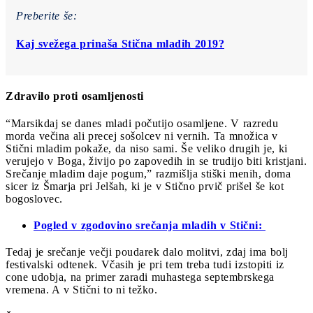
Preberite še:
Kaj svežega prinaša Stična mladih 2019?
Zdravilo proti osamljenosti
“Marsikdaj se danes mladi počutijo osamljene. V razredu
morda večina ali precej sošolcev ni vernih. Ta množica v
Stični mladim pokaže, da niso sami. Še veliko drugih je, ki
verujejo v Boga, živijo po zapovedih in se trudijo biti kristjani.
Srečanje mladim daje pogum,” razmišlja stiški menih, doma
sicer iz Šmarja pri Jelšah, ki je v Stično prvič prišel še kot
bogoslovec.
Pogled v zgodovino srečanja mladih v Stični:
Tedaj je srečanje večji poudarek dalo molitvi, zdaj ima bolj
festivalski odtenek. Včasih je pri tem treba tudi izstopiti iz
cone udobja, na primer zaradi muhastega septembrskega
vremena. A v Stični to ni težko.