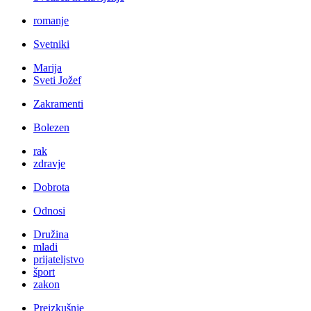
romanje
Svetniki
Marija
Sveti Jožef
Zakramenti
Bolezen
rak
zdravje
Dobrota
Odnosi
Družina
mladi
prijateljstvo
šport
zakon
Preizkušnje