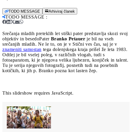
TODO MESSAGE
Arhiviraj članek
TODO MESSAGE
:
Srečanja mladih preteklih let stiški pater predstavlja skozi svoj
objektiv in besedo
Pater
Branko Petauer
je bil na vseh
srečanjih mladih. Ne le to, on je v Stični ves čas, saj je v
znameniti samostan
tega dolenjskega kraja prišel že leta 1983.
Odtlej je bil vselej poleg, v različnih vlogah, tudi s
fotoaparatom, ki je njegova velika ljubezen, konjiček in talent.
Tu je serija njegovih fotografij, posnetih tudi na posebnih
kotičkih, ki jih p. Branko pozna kot lasten žep.
This slideshow requires JavaScript.