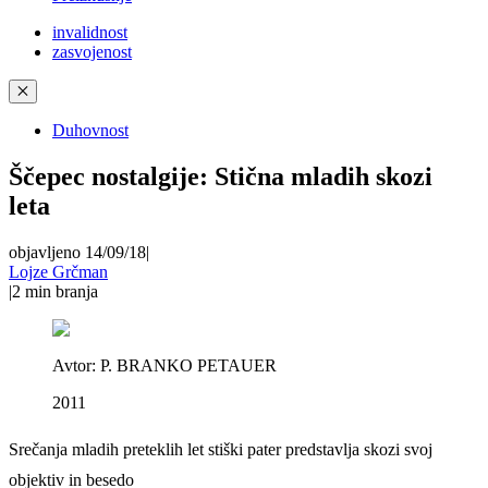
invalidnost
zasvojenost
✕
Duhovnost
Ščepec nostalgije: Stična mladih skozi
leta
objavljeno 14/09/18
|
Lojze Grčman
|
2
min branja
Avtor:
P. BRANKO PETAUER
2011
Srečanja mladih preteklih let stiški pater predstavlja skozi svoj
objektiv in besedo