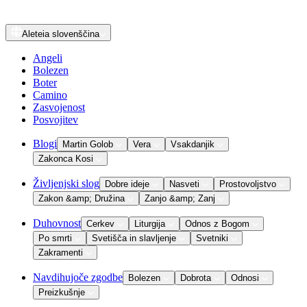
Aleteia
slovenščina
Angeli
Bolezen
Boter
Camino
Zasvojenost
Posvojitev
Blogi
Martin Golob
Vera
Vsakdanjik
Zakonca Kosi
Življenjski slog
Dobre ideje
Nasveti
Prostovoljstvo
Zakon &amp; Družina
Zanjo &amp; Zanj
Duhovnost
Cerkev
Liturgija
Odnos z Bogom
Po smrti
Svetišča in slavljenje
Svetniki
Zakramenti
Navdihujoče zgodbe
Bolezen
Dobrota
Odnosi
Preizkušnje