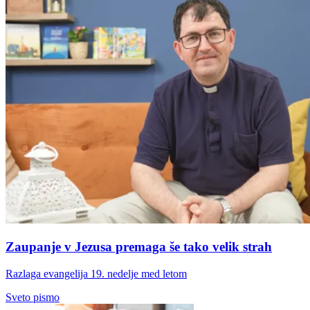
Zaupanje v Jezusa premaga še tako velik strah
Razlaga evangelija 19. nedelje med letom
Sveto pismo