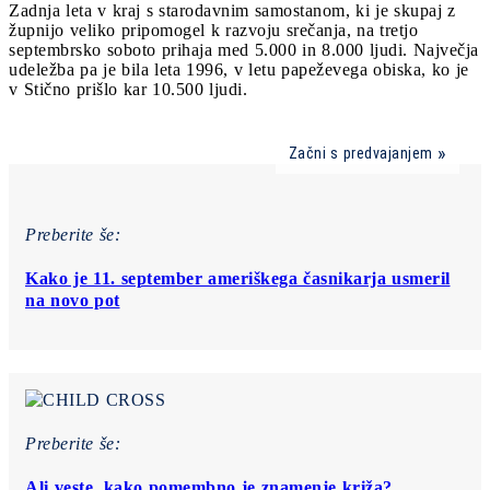
Zadnja leta v kraj s starodavnim samostanom, ki je skupaj z
župnijo veliko pripomogel k razvoju srečanja, na tretjo
septembrsko soboto prihaja med 5.000 in 8.000 ljudi. Največja
udeležba pa je bila leta 1996, v letu papeževega obiska, ko je
v Stično prišlo kar 10.500 ljudi.
Začni s predvajanjem
Preberite še:
Kako je 11. september ameriškega časnikarja usmeril
na novo pot
Preberite še:
Ali veste, kako pomembno je znamenje križa?