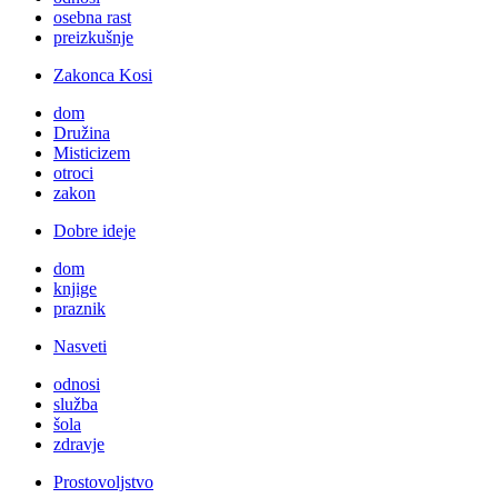
osebna rast
preizkušnje
Zakonca Kosi
dom
Družina
Misticizem
otroci
zakon
Dobre ideje
dom
knjige
praznik
Nasveti
odnosi
služba
šola
zdravje
Prostovoljstvo