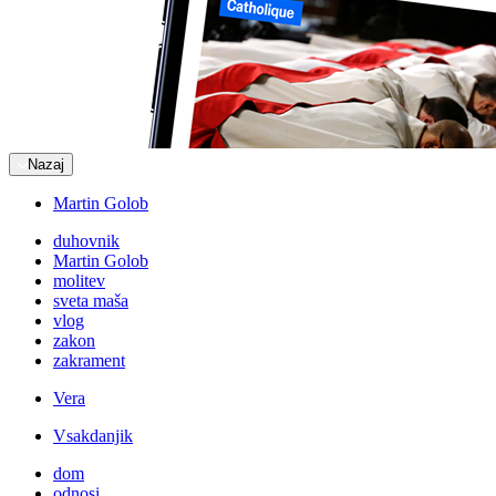
Nazaj
Martin Golob
duhovnik
Martin Golob
molitev
sveta maša
vlog
zakon
zakrament
Vera
Vsakdanjik
dom
odnosi