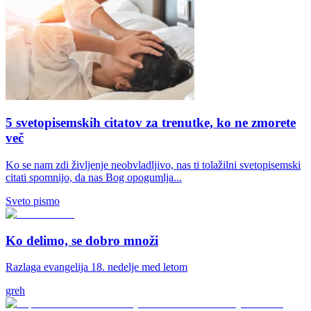
5 svetopisemskih citatov za trenutke, ko ne zmorete
več
Ko se nam zdi življenje neobvladljivo, nas ti tolažilni svetopisemski
citati spomnijo, da nas Bog opogumlja...
Sveto pismo
Ko delimo, se dobro množi
Razlaga evangelija 18. nedelje med letom
greh