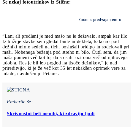
Še nekaj fotoutrinkov iz Stične:
Začni s predvajanjem
“Lani ali predlani je med mašo ne le deževalo, ampak kar lilo.
Iz bližnje stavbe sem gledal fante in dekleta, kako so pod
dežniki mirno sedeli na tleh, poslušali pridigo in sodelovali pri
maši. Nobenega bežanja pod streho ni bilo. Čutil sem, da jim
maša pomeni več kot to, da so suhi oziroma več od njihovega
udobja. Res je bil lep pogled na tisoče dežnikov,” je nad
prireditvijo, ki je že več kot 35 let nekakšen oprimek vere za
mlade, navdušen p. Petauer.
Preberite še:
Skrivnostni beli menihi, ki zdravijo ljudi