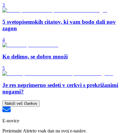
3
5 svetopisemskih citatov, ki vam bodo dali nov
zagon
4
Ko delimo, se dobro množi
5
Je res neprimerno sedeti v cerkvi s prekrižanimi
nogami?
Naloži več člankov
E-novice
Prejemajte Aleteio vsak dan na svoj e-naslov.