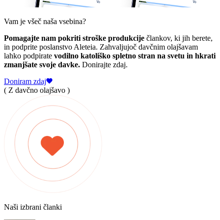
Vam je všeč naša vsebina?
Pomagajte nam pokriti stroške produkcije
člankov, ki jih berete,
in podprite poslanstvo Aleteia. Zahvaljujoč davčnim olajšavam
lahko podpirate
vodilno katoliško spletno stran na svetu in hkrati
zmanjšate svoje davke.
Donirajte zdaj.
Doniram zdaj
( Z davčno olajšavo )
Naši izbrani članki