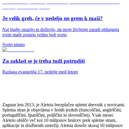
Je velik greh, če v nedeljo ne grem k maši?
Naj ljudje opazijo in doživijo, da moje življenje zaradi obhajanja
svete maše postaja vedno bolj sveto
Sveto pismo
Za zaklad se je treba tudi potruditi
Razlaga evangelija 17. nedelje med letom
Zagnan leta 2013, je Aleteia brezplačen spletni dnevnik z novicami.
Spletna stran je objavljena v šestih jezikih (francoščini, angleščini,
portugalščini, španščini, poljščini in slovenščini). Vsak mesec
Aleteio obišče več kot 10 milijonov bralcev prek spletne strani,
aplikacije in družbenih omrežij. Aleteia doseže skoraj 50 milijonov