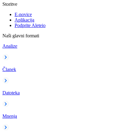
Storitve
E-novice
Aplikacija
Podprite Aleteio
Naši glavni formati
Analize
Članek
Datoteka
Mnenja