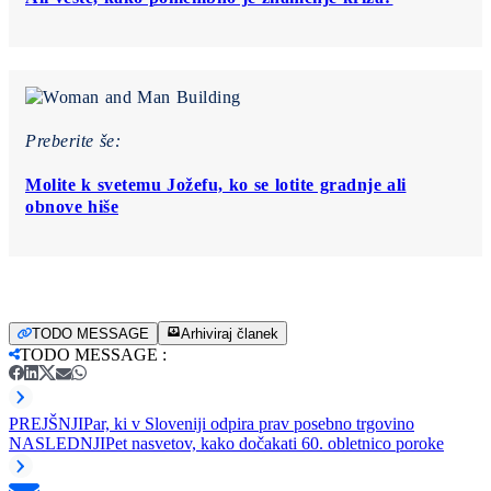
Preberite še:
Molite k svetemu Jožefu, ko se lotite gradnje ali
obnove hiše
TODO MESSAGE
Arhiviraj članek
TODO MESSAGE
:
PREJŠNJI
Par, ki v Sloveniji odpira prav posebno trgovino
NASLEDNJI
Pet nasvetov, kako dočakati 60. obletnico poroke