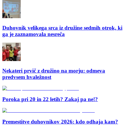
Duhovnik velikega srca iz družine sedmih otrok, ki
ga je zaznamovala nesreča
Nekateri prvič z družino na morju: odmeva
predvsem hvaležnost
Poroka pri 20 in 22 letih? Zakaj pa ne!?
Premestitve duhovnikov 2026: kdo odhaja kam?