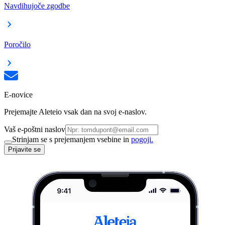
Navdihujoče zgodbe
Poročilo
E-novice
Prejemajte Aleteio vsak dan na svoj e-naslov.
Vaš e-poštni naslov
Strinjam se s prejemanjem vsebine in
pogoji.
Prijavite se