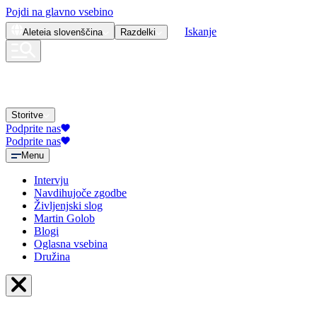
Pojdi na glavno vsebino
Iskanje
Aleteia
slovenščina
Razdelki
Storitve
Podprite nas
Podprite nas
Menu
Intervju
Navdihujoče zgodbe
Življenjski slog
Martin Golob
Blogi
Oglasna vsebina
Družina