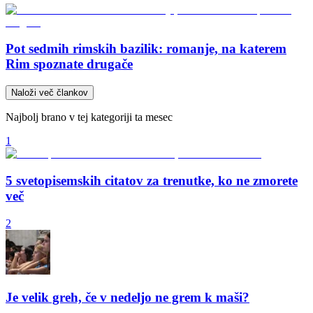
Pot sedmih rimskih bazilik: romanje, na katerem
Rim spoznate drugače
Naloži več člankov
Najbolj brano v tej kategoriji ta mesec
1
5 svetopisemskih citatov za trenutke, ko ne zmorete
več
2
Je velik greh, če v nedeljo ne grem k maši?