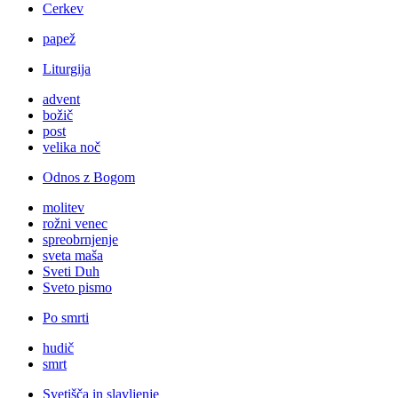
Cerkev
papež
Liturgija
advent
božič
post
velika noč
Odnos z Bogom
molitev
rožni venec
spreobrnjenje
sveta maša
Sveti Duh
Sveto pismo
Po smrti
hudič
smrt
Svetišča in slavljenje