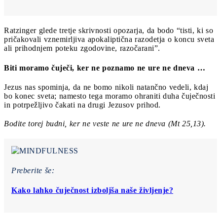
Ratzinger glede tretje skrivnosti opozarja, da bodo “tisti, ki so
pričakovali vznemirljiva apokaliptična razodetja o koncu sveta
ali prihodnjem poteku zgodovine, razočarani”.
Biti moramo čuječi, ker ne poznamo ne ure ne dneva …
Jezus nas spominja, da ne bomo nikoli natančno vedeli, kdaj
bo konec sveta; namesto tega moramo ohraniti duha čuječnosti
in potrpežljivo čakati na drugi Jezusov prihod.
Bodite torej budni, ker ne veste ne ure ne dneva (Mt 25,13).
Preberite še:
Kako lahko čuječnost izboljša naše življenje?