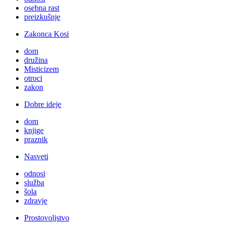
osebna rast
preizkušnje
Zakonca Kosi
dom
družina
Misticizem
otroci
zakon
Dobre ideje
dom
knjige
praznik
Nasveti
odnosi
služba
šola
zdravje
Prostovoljstvo