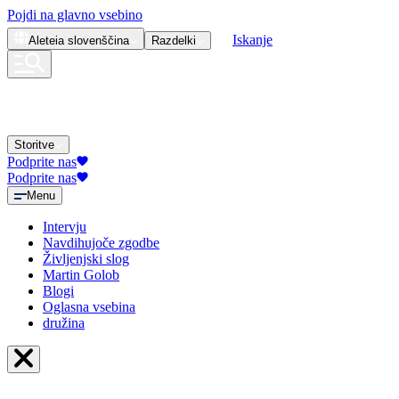
Pojdi na glavno vsebino
Iskanje
Aleteia
slovenščina
Razdelki
Storitve
Podprite nas
Podprite nas
Menu
Intervju
Navdihujoče zgodbe
Življenjski slog
Martin Golob
Blogi
Oglasna vsebina
družina