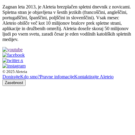
Zagnan leta 2013, je Aleteia brezplačen spletni dnevnik z novicami.
Spletna stran je objavljena v šestih jezikih (francoščini, angleščini,
portugalščini, španščini, poljščini in slovenščini). Vsak mesec
Aleteio obišče več kot 10 milijonov bralcev prek spletne strani,
aplikacije in družbenih omrežij. Aleteia doseže skoraj 50 milijonov
ljudi po vsem svetu, zaradi česar je eden vodilnih katoliških spletnih
medijev.
© 2025 Aleteia
Donirajte
Kdo smo?
Pravne infomacije
Kontaktirajte Aleteio
Zasebnost