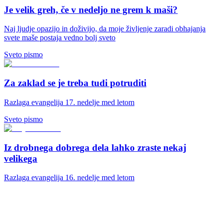
Je velik greh, če v nedeljo ne grem k maši?
Naj ljudje opazijo in doživijo, da moje življenje zaradi obhajanja
svete maše postaja vedno bolj sveto
Sveto pismo
Za zaklad se je treba tudi potruditi
Razlaga evangelija 17. nedelje med letom
Sveto pismo
Iz drobnega dobrega dela lahko zraste nekaj
velikega
Razlaga evangelija 16. nedelje med letom