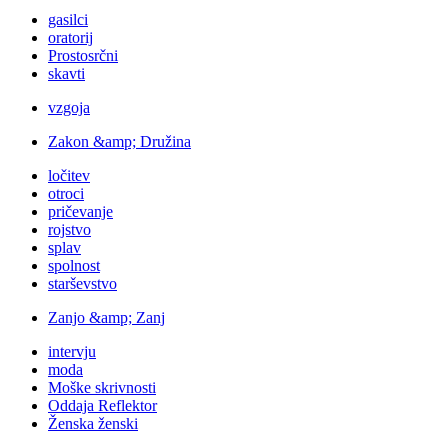
gasilci
oratorij
Prostosrčni
skavti
vzgoja
Zakon &amp; Družina
ločitev
otroci
pričevanje
rojstvo
splav
spolnost
starševstvo
Zanjo &amp; Zanj
intervju
moda
Moške skrivnosti
Oddaja Reflektor
Ženska ženski