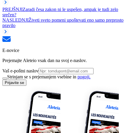
PREJŠNJI
Zaradi česa zakon ni le uspešen, ampak je tudi zelo
srečen?
NASLEDNJI
Živeti sveto pomeni upoštevati eno samo preprosto
pravilo
E-novice
Prejemajte Aleteio vsak dan na svoj e-naslov.
Vaš e-poštni naslov
Strinjam se s prejemanjem vsebine in
pogoji.
Prijavite se