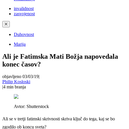
invalidnost
zasvojenost
✕
Duhovnost
Marija
Ali je Fatimska Mati Božja napovedala
konec časov?
objavljeno 03/03/19
|
Philip Kosloski
|
4
min branja
Avtor:
Shutterstock
Ali se v tretji fatimski skrivnosti skriva ključ do tega, kaj se bo
zgodilo ob koncu sveta?