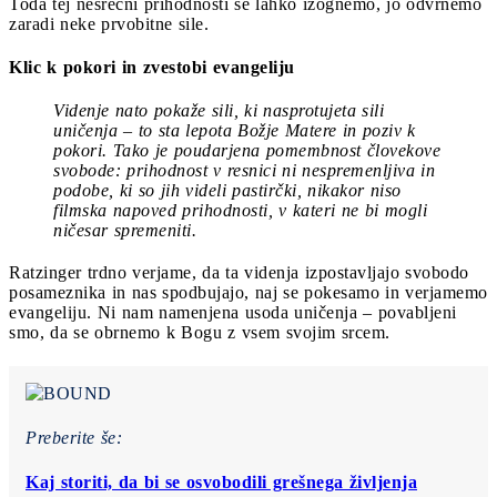
Toda tej nesrečni prihodnosti se lahko izognemo, jo odvrnemo
zaradi neke prvobitne sile.
Klic k pokori in zvestobi evangeliju
Videnje nato pokaže sili, ki nasprotujeta sili
uničenja – to sta lepota Božje Matere in poziv k
pokori. Tako je poudarjena pomembnost človekove
svobode: prihodnost v resnici ni nespremenljiva in
podobe, ki so jih videli pastirčki, nikakor niso
filmska napoved prihodnosti, v kateri ne bi mogli
ničesar spremeniti.
Ratzinger trdno verjame, da ta videnja izpostavljajo svobodo
posameznika in nas spodbujajo, naj se pokesamo in verjamemo
evangeliju. Ni nam namenjena usoda uničenja – povabljeni
smo, da se obrnemo k Bogu z vsem svojim srcem.
Preberite še:
Kaj storiti, da bi se osvobodili grešnega življenja