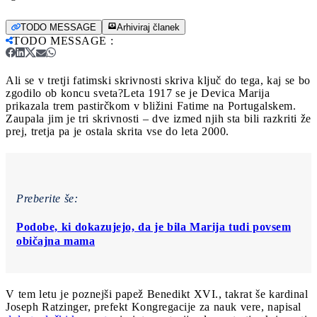
TODO MESSAGE
Arhiviraj članek
TODO MESSAGE
:
Ali se v tretji fatimski skrivnosti skriva ključ do tega, kaj se bo
zgodilo ob koncu sveta?
Leta 1917 se je Devica Marija
prikazala trem pastirčkom v bližini Fatime na Portugalskem.
Zaupala jim je tri skrivnosti – dve izmed njih sta bili razkriti že
prej, tretja pa je ostala skrita vse do leta 2000.
Preberite še:
Podobe, ki dokazujejo, da je bila Marija tudi povsem
običajna mama
V tem letu je poznejši papež Benedikt XVI., takrat še kardinal
Joseph Ratzinger, prefekt Kongregacije za nauk vere, napisal