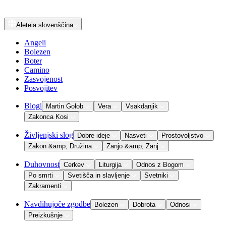
Aleteia
slovenščina
Angeli
Bolezen
Boter
Camino
Zasvojenost
Posvojitev
Blogi
Martin Golob
Vera
Vsakdanjik
Zakonca Kosi
Življenjski slog
Dobre ideje
Nasveti
Prostovoljstvo
Zakon &amp; Družina
Zanjo &amp; Zanj
Duhovnost
Cerkev
Liturgija
Odnos z Bogom
Po smrti
Svetišča in slavljenje
Svetniki
Zakramenti
Navdihujoče zgodbe
Bolezen
Dobrota
Odnosi
Preizkušnje