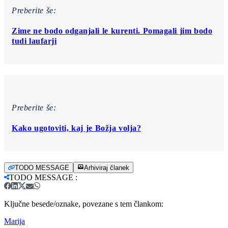
Preberite še:
Zime ne bodo odganjali le kurenti. Pomagali jim bodo
tudi laufarji
Preberite še:
Kako ugotoviti, kaj je Božja volja?
TODO MESSAGE
Arhiviraj članek
TODO MESSAGE
:
Ključne besede/oznake, povezane s tem člankom:
Marija