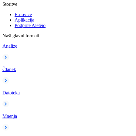
Storitve
E-novice
Aplikacija
Podprite Aleteio
Naši glavni formati
Analize
Članek
Datoteka
Mnenja