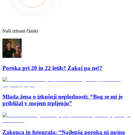
Naši izbrani članki
Poroka pri 20 in 22 letih? Zakaj pa ne!?
Mlada žena o izkušnji neplodnosti: “Bog se mi je
približal v mojem trpljenju”
Zakonca in fotografa: “Najlepša poroka ni nujno