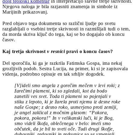
dolg teološki komentar
in interpretacijo slavne tretje skrivnosti.
Njegova naloga je bila razjasniti znamenja in simbole iz
Marijinih prikazovanj.
Pred objavo tega dokumenta so različni ljudje po svetu
razglabljali o vsebini tretje skrivnosti in razmišljali tudi o tem,
da morda skriva ključ do tega, kaj se bo dogajalo ob koncu
časov.
Kaj tretja skrivnost
v
resnici
pravi o koncu časov?
Del sporočila, ki ga je razkrila Fatimska Gospa, ima nekaj
grozljivih podob. Sestra Lucija, na primer, ki si je zapisovala
videnja, podrobno opisuje en tak srhljiv dogodek.
[V]ideli smo angela z gorečim mečem v levi roki; z
žarečimi plameni, ki so zgledali, kot da bodo
zanetili ves svet. Toda ti plameni so pojenjali v
stiku z lepoto, ki je žarela proti njemu iz desne roke
naše Gospe; z desno roko, usmerjeno proti zemlji,
je angel zaklical z močnim glasom: “Pokora,
pokora, pokora!” In v velikanski luči, ki je Bog,
smo videli škofa, oblečenega v belo: imeli smo
občutek, da je bil to sveti oče. Tudi drugi škofje,
duhovniki, redovniki in redovnice so se vzpenjali