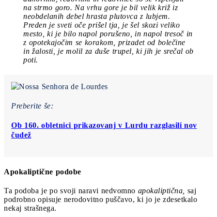
na strmo goro. Na vrhu gore je bil velik križ iz
neobdelanih debel hrasta plutovca z lubjem.
Preden je sveti oče prišel tja, je šel skozi veliko
mesto, ki je bilo napol porušeno, in napol tresoč in
z opotekajočim se korakom, prizadet od bolečine
in žalosti, je molil za duše trupel, ki jih je srečal ob
poti.
Preberite še:
Ob 160. obletnici prikazovanj v Lurdu razglasili nov
čudež
Apokaliptične podobe
Ta podoba je po svoji naravi nedvomno
apokaliptična,
saj
podrobno opisuje nerodovitno puščavo, ki jo je zdesetkalo
nekaj strašnega.