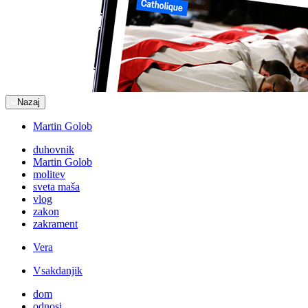
Nazaj
Martin Golob
duhovnik
Martin Golob
molitev
sveta maša
vlog
zakon
zakrament
Vera
Vsakdanjik
dom
odnosi