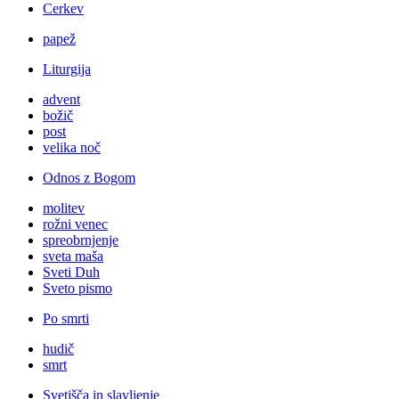
Cerkev
papež
Liturgija
advent
božič
post
velika noč
Odnos z Bogom
molitev
rožni venec
spreobrnjenje
sveta maša
Sveti Duh
Sveto pismo
Po smrti
hudič
smrt
Svetišča in slavljenje