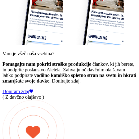
Vam je všeč naša vsebina?
Pomagajte nam pokriti stroške produkcije
člankov, ki jih berete,
in podprite poslanstvo Aleteia. Zahvaljujoč davčnim olajšavam
lahko podpirate
vodilno katoliško spletno stran na svetu in hkrati
zmanjšate svoje davke.
Donirajte zdaj.
Doniram zdaj
( Z davčno olajšavo )