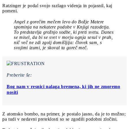
Ratzinger je podal svojo razlago videnja in pojasnil, kaj
pomeni.
Angel z gorečim mečem levo do Božje Matere
spominja na nekatere podobe v Knjigi razodetja.
To predstavlja grožnjo sodbe, ki preti svetu. Danes
se misel, da bi se svet v morju ognja sesul v prah,
nič več ne zdi zgolj domišljija: človek sam, s
svojimi izumi, je skoval ta goreč meč.
Preberite še:
Bog nam v resnici nalaga bremena, ki jih ne zmoremo
nositi
Z atomsko bombo, na primer, je postalo jasno, da je to možno;
pa tudi v nedavni preteklosti so se zgodili podobni zločini.