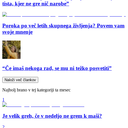
tista, kjer ne gre nič narobe”
Poroka po več letih skupnega življenja? Povem vam
svoje mnenje
“Če imaš nekoga rad, se mu ni težko posvetiti”
Naloži več člankov
Najbolj brano v tej kategoriji ta mesec
1
Je velik greh, če v nedeljo ne grem k maši?
2