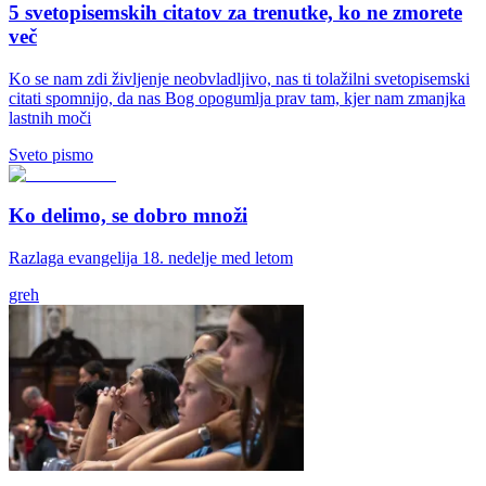
5 svetopisemskih citatov za trenutke, ko ne zmorete
več
Ko se nam zdi življenje neobvladljivo, nas ti tolažilni svetopisemski
citati spomnijo, da nas Bog opogumlja prav tam, kjer nam zmanjka
lastnih moči
Sveto pismo
Ko delimo, se dobro množi
Razlaga evangelija 18. nedelje med letom
greh