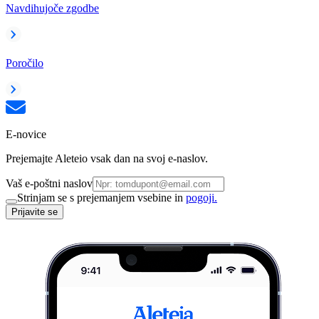
Navdihujoče zgodbe
Poročilo
E-novice
Prejemajte Aleteio vsak dan na svoj e-naslov.
Vaš e-poštni naslov
Strinjam se s prejemanjem vsebine in
pogoji.
Prijavite se