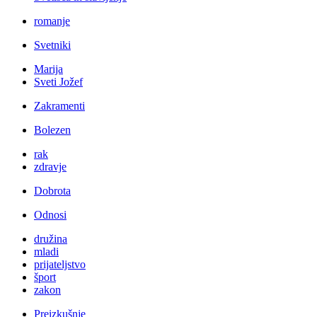
romanje
Svetniki
Marija
Sveti Jožef
Zakramenti
Bolezen
rak
zdravje
Dobrota
Odnosi
družina
mladi
prijateljstvo
šport
zakon
Preizkušnje