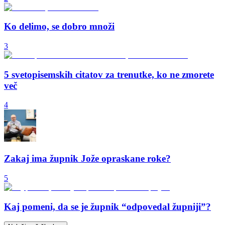
Ko delimo, se dobro množi
3
5 svetopisemskih citatov za trenutke, ko ne zmorete
več
4
Zakaj ima župnik Jože opraskane roke?
5
Kaj pomeni, da se je župnik “odpovedal župniji”?