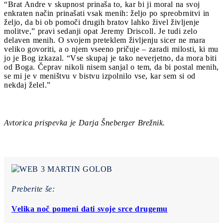
“Brat Andre v skupnost prinaša to, kar bi ji moral na svoj
enkraten način prinašati vsak menih: željo po spreobrnitvi in
željo, da bi ob pomoči drugih bratov lahko živel življenje
molitve,” pravi sedanji opat Jeremy Driscoll. Je tudi zelo
delaven menih. O svojem preteklem življenju sicer ne mara
veliko govoriti, a o njem vseeno pričuje – zaradi milosti, ki mu
jo je Bog izkazal. “Vse skupaj je tako neverjetno, da mora biti
od Boga. Čeprav nikoli nisem sanjal o tem, da bi postal menih,
se mi je v meništvu v bistvu izpolnilo vse, kar sem si od
nekdaj želel.”
Avtorica prispevka je Darja Šneberger Brežnik.
Preberite še:
Velika noč pomeni dati svoje srce drugemu