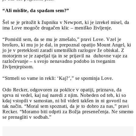
“Ali mislite, da spadam sem?”
Šel se je pritožit k župniku v Newport, ki je izrekel misel, da
ima Love mogoče drugačen klic – meniško življenje.
“Pomislil sem, da se mu je zmešalo,” pravi Love. Vzel je
brošuro, ki mu jo je dal, in prepoznal opatijo Mount Angel, ki
jo je v preteklosti zaradi umetniških razlogov že obiskal. Z
motorjem se je zapeljal tja in se prijavil na duhovne vaje za
razločevanje – s svojo nenavadno podobo in tveganim
življenjepisom.
“Strmeli so vame in rekli: ‘Kaj?’,” se spominja Love.
Odo Recker, odgovoren za poklice v opatiji, priznava, da
sprva ni vedel, kaj naj naredi z njim. Nobeden od teh, ki so
kdaj vstopili v samostan, ni bil videti takšen in ni govoril na
tak način. “Moral sem spoznati, da je to dobro za nas,” pravi
Recker. “Moramo biti odprti za Božja presenečenja. Ne smemo
se prenagliti v sodbah.”