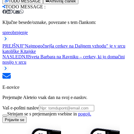
TODO MESSAGE
Arhiviraj članek
TODO MESSAGE
:
Ključne besede/oznake, povezane s tem člankom:
spreobrnjenje
PREJŠNJI
"Najmogočnejša cerkev na Daljnem vzhodu" je v srcu
katoliške Kitajske
NASLEDNJI
Sveta Barbara na Ravniku – cerkev, ki jo domačini
nosijo v srcu
E-novice
Prejemajte Aleteio vsak dan na svoj e-naslov.
Vaš e-poštni naslov
Strinjam se s prejemanjem vsebine in
pogoji.
Prijavite se