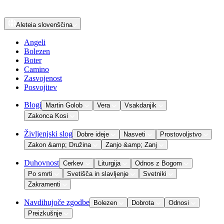
Aleteia
slovenščina
Angeli
Bolezen
Boter
Camino
Zasvojenost
Posvojitev
Blogi
Martin Golob
Vera
Vsakdanjik
Zakonca Kosi
Življenjski slog
Dobre ideje
Nasveti
Prostovoljstvo
Zakon &amp; Družina
Zanjo &amp; Zanj
Duhovnost
Cerkev
Liturgija
Odnos z Bogom
Po smrti
Svetišča in slavljenje
Svetniki
Zakramenti
Navdihujoče zgodbe
Bolezen
Dobrota
Odnosi
Preizkušnje