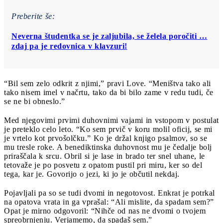
Preberite še:
Neverna študentka se je zaljubila, se želela poročiti …
zdaj pa je redovnica v klavzuri!
“Bil sem zelo odkrit z njimi,” pravi Love. “Meništva tako ali
tako nisem imel v načrtu, tako da bi bilo zame v redu tudi, če
se ne bi obneslo.”
Med njegovimi prvimi duhovnimi vajami in vstopom v postulat
je preteklo celo leto. “Ko sem prvič v koru molil oficij, se mi
je vrtelo kot prvošolčku.” Ko je držal knjigo psalmov, so se
mu tresle roke. A benediktinska duhovnost mu je čedalje bolj
priraščala k srcu. Obril si je lase in brado ter snel uhane, le
tetovaže je po posvetu z opatom pustil pri miru, ker so del
tega, kar je. Govorijo o jezi, ki jo je občutil nekdaj.
Pojavljali pa so se tudi dvomi in negotovost. Enkrat je potrkal
na opatova vrata in ga vprašal: “Ali mislite, da spadam sem?”
Opat je mirno odgovoril: “Nihče od nas ne dvomi o tvojem
spreobrnjenju. Verjamemo, da spadaš sem.”