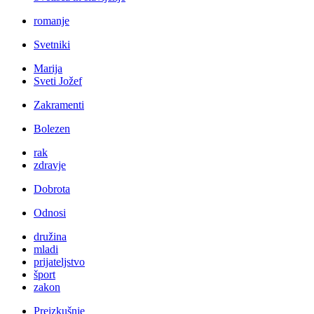
romanje
Svetniki
Marija
Sveti Jožef
Zakramenti
Bolezen
rak
zdravje
Dobrota
Odnosi
družina
mladi
prijateljstvo
šport
zakon
Preizkušnje