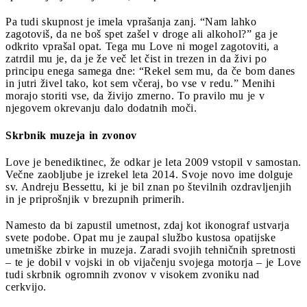
Pa tudi skupnost je imela vprašanja zanj. “Nam lahko
zagotoviš, da ne boš spet zašel v droge ali alkohol?” ga je
odkrito vprašal opat. Tega mu Love ni mogel zagotoviti, a
zatrdil mu je, da je že več let čist in trezen in da živi po
principu enega samega dne: “Rekel sem mu, da če bom danes
in jutri živel tako, kot sem včeraj, bo vse v redu.” Menihi
morajo storiti vse, da živijo zmerno. To pravilo mu je v
njegovem okrevanju dalo dodatnih moči.
Skrbnik muzeja in zvonov
Love je benediktinec, že odkar je leta 2009 vstopil v samostan.
Večne zaobljube je izrekel leta 2014. Svoje novo ime dolguje
sv. Andreju Bessettu, ki je bil znan po številnih ozdravljenjih
in je priprošnjik v brezupnih primerih.
Namesto da bi zapustil umetnost, zdaj kot ikonograf ustvarja
svete podobe. Opat mu je zaupal službo kustosa opatijske
umetniške zbirke in muzeja. Zaradi svojih tehničnih spretnosti
– te je dobil v vojski in ob vijačenju svojega motorja – je Love
tudi skrbnik ogromnih zvonov v visokem zvoniku nad
cerkvijo.