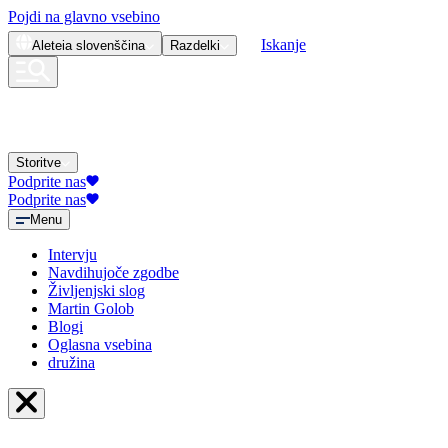
Pojdi na glavno vsebino
Iskanje
Aleteia
slovenščina
Razdelki
Storitve
Podprite nas
Podprite nas
Menu
Intervju
Navdihujoče zgodbe
Življenjski slog
Martin Golob
Blogi
Oglasna vsebina
družina