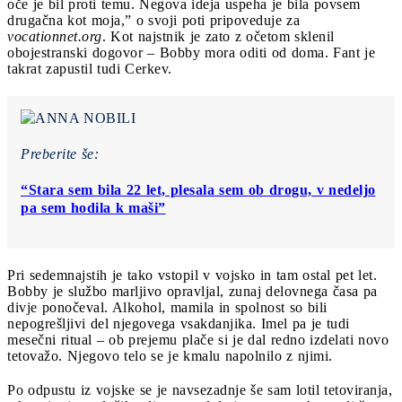
oče je bil proti temu. Negova ideja uspeha je bila povsem
drugačna kot moja,” o svoji poti pripoveduje za
vocationnet.org
. Kot najstnik je zato z očetom sklenil
obojestranski dogovor – Bobby mora oditi od doma. Fant je
takrat zapustil tudi Cerkev.
Preberite še:
“Stara sem bila 22 let, plesala sem ob drogu, v nedeljo
pa sem hodila k maši”
Pri sedemnajstih je tako vstopil v vojsko in tam ostal pet let.
Bobby je službo marljivo opravljal, zunaj delovnega časa pa
divje ponočeval. Alkohol, mamila in spolnost so bili
nepogrešljivi del njegovega vsakdanjika. Imel pa je tudi
mesečni ritual – ob prejemu plače si je dal redno izdelati novo
tetovažo. Njegovo telo se je kmalu napolnilo z njimi.
Po odpustu iz vojske se je navsezadnje še sam lotil tetoviranja,