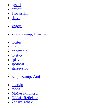
gasilci
oratorij
Prostosrčni
skavti
vzgoja
Zakon &amp; Družina
ločitev
otroci
pričevanje
rojstvo
splav
spolnost
starševstvo
Zanjo &amp; Zanj
intervju
moda
Moške skrivnosti
Oddaja Reflektor
Ženska ženski