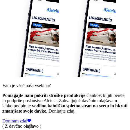
Vam je všeč naša vsebina?
Pomagajte nam pokriti stroške produkcije
člankov, ki jih berete,
in podprite poslanstvo Aleteia. Zahvaljujoč davčnim olajšavam
lahko podpirate
vodilno katoliško spletno stran na svetu in hkrati
zmanjšate svoje davke.
Donirajte zdaj.
Doniram zdaj
( Z davčno olajšavo )