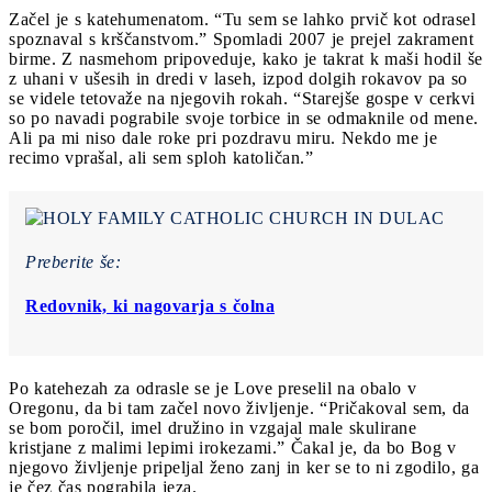
Začel je s katehumenatom. “Tu sem se lahko prvič kot odrasel
spoznaval s krščanstvom.” Spomladi 2007 je prejel zakrament
birme. Z nasmehom pripoveduje, kako je takrat k maši hodil še
z uhani v ušesih in dredi v laseh, izpod dolgih rokavov pa so
se videle tetovaže na njegovih rokah. “Starejše gospe v cerkvi
so po navadi pograbile svoje torbice in se odmaknile od mene.
Ali pa mi niso dale roke pri pozdravu miru. Nekdo me je
recimo vprašal, ali sem sploh katoličan.”
Preberite še:
Redovnik, ki nagovarja s čolna
Po katehezah za odrasle se je Love preselil na obalo v
Oregonu, da bi tam začel novo življenje. “Pričakoval sem, da
se bom poročil, imel družino in vzgajal male skulirane
kristjane z malimi lepimi irokezami.” Čakal je, da bo Bog v
njegovo življenje pripeljal ženo zanj in ker se to ni zgodilo, ga
je čez čas pograbila jeza.