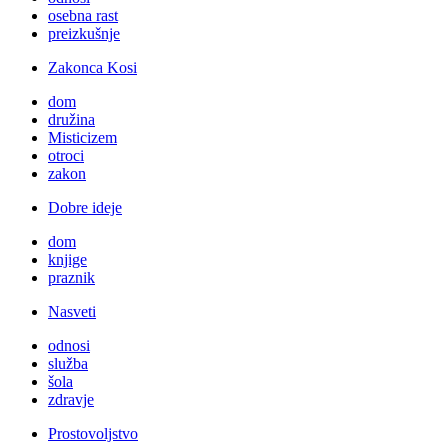
osebna rast
preizkušnje
Zakonca Kosi
dom
družina
Misticizem
otroci
zakon
Dobre ideje
dom
knjige
praznik
Nasveti
odnosi
služba
šola
zdravje
Prostovoljstvo