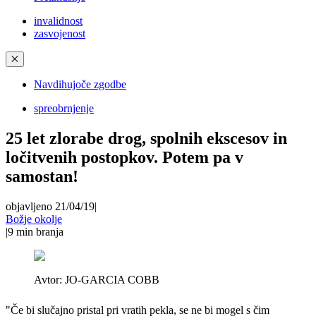
invalidnost
zasvojenost
✕
Navdihujoče zgodbe
spreobrnjenje
25 let zlorabe drog, spolnih ekscesov in
ločitvenih postopkov. Potem pa v
samostan!
objavljeno 21/04/19
|
Božje okolje
|
9
min branja
Avtor:
JO-GARCIA COBB
"Če bi slučajno pristal pri vratih pekla, se ne bi mogel s čim