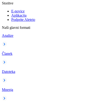
Storitve
E-novice
Aplikacija
Podprite Aleteio
Naši glavni formati
Analize
Članek
Datoteka
Mnenja