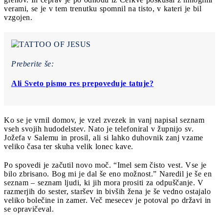
verami, se je v tem trenutku spomnil na tisto, v kateri je bil
vzgojen.
Preberite še:
Ali Sveto pismo res prepoveduje tatuje?
Ko se je vrnil domov, je vzel zvezek in vanj napisal seznam
vseh svojih hudodelstev. Nato je telefoniral v župnijo sv.
Jožefa v Salemu in prosil, ali si lahko duhovnik zanj vzame
veliko časa ter skuha velik lonec kave.
Po spovedi je začutil novo moč. “Imel sem čisto vest. Vse je
bilo zbrisano. Bog mi je dal še eno možnost.” Naredil je še en
seznam – seznam ljudi, ki jih mora prositi za odpuščanje. V
razmerjih do sester, staršev in bivših žena je še vedno ostajalo
veliko bolečine in zamer. Več mesecev je potoval po državi in
se opravičeval.