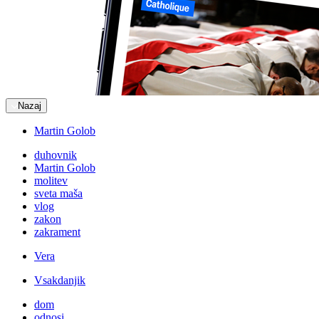
Nazaj
Martin Golob
duhovnik
Martin Golob
molitev
sveta maša
vlog
zakon
zakrament
Vera
Vsakdanjik
dom
odnosi