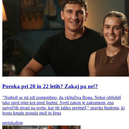
Poroka pri 20 in 22 letih? Zakaj pa ne!?
"Najbolj se mi zdi pomembno, da vključiva Boga. Nekaj obljubiš
tako pred njim kot pred ljudmi. Sveti zakon je zakrament, ena
največjih stvari na svetu, kar jih lahko prejmeš," pravita študenta, ki
bosta kmalu postala mož in žena
preizkušnje