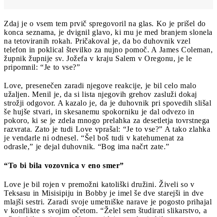
Zdaj je o vsem tem prvič spregovoril na glas. Ko je prišel do
konca seznama, je dvignil glavo, ki mu je med branjem slonela
na tetoviranih rokah. Pričakoval je, da bo duhovnik vzel
telefon in poklical številko za nujno pomoč. A James Coleman,
župnik župnije sv. Jožefa v kraju Salem v Oregonu, je le
pripomnil: “Je to vse?”
Love, presenečen zaradi njegove reakcije, je bil celo malo
užaljen. Menil je, da si lista njegovih grehov zasluži dokaj
strožji odgovor. A kazalo je, da je duhovnik pri spovedih slišal
še hujše stvari, in skesanemu spokorniku je dal odvezo in
pokoro, ki se je zdela mnogo prelahka za desetletja tovrstnega
razvrata. Zato je tudi Love vprašal: “Je to vse?” A tako zlahka
je vendarle ni odnesel. “Šel boš tudi v katehumenat za
odrasle,” je dejal duhovnik. “Bog ima načrt zate.”
“To bi bila vozovnica v eno smer”
Love je bil rojen v premožni katoliški družini. Živeli so v
Teksasu in Misisipiju in Bobby je imel še dve starejši in dve
mlajši sestri. Zaradi svoje umetniške narave je pogosto prihajal
v konflikte s svojim očetom. “Želel sem študirati slikarstvo, a