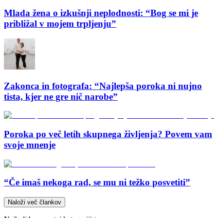
Mlada žena o izkušnji neplodnosti: “Bog se mi je
približal v mojem trpljenju”
Zakonca in fotografa: “Najlepša poroka ni nujno
tista, kjer ne gre nič narobe”
Poroka po več letih skupnega življenja? Povem vam
svoje mnenje
“Če imaš nekoga rad, se mu ni težko posvetiti”
Naloži več člankov