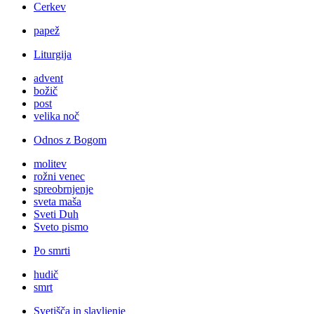
Cerkev
papež
Liturgija
advent
božič
post
velika noč
Odnos z Bogom
molitev
rožni venec
spreobrnjenje
sveta maša
Sveti Duh
Sveto pismo
Po smrti
hudič
smrt
Svetišča in slavljenje