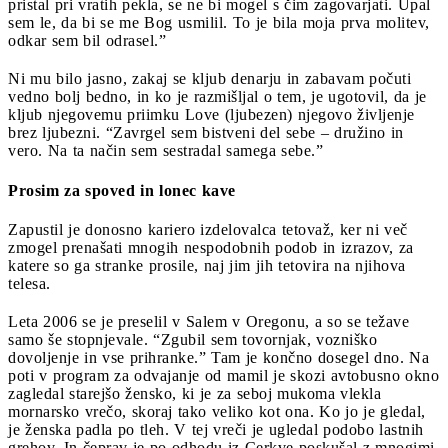
pristal pri vratih pekla, se ne bi mogel s čim zagovarjati. Upal
sem le, da bi se me Bog usmilil. To je bila moja prva molitev,
odkar sem bil odrasel.”
Ni mu bilo jasno, zakaj se kljub denarju in zabavam počuti
vedno bolj bedno, in ko je razmišljal o tem, je ugotovil, da je
kljub njegovemu priimku Love (ljubezen) njegovo življenje
brez ljubezni. “Zavrgel sem bistveni del sebe – družino in
vero. Na ta način sem sestradal samega sebe.”
Prosim za spoved in lonec kave
Zapustil je donosno kariero izdelovalca tetovaž, ker ni več
zmogel prenašati mnogih nespodobnih podob in izrazov, za
katere so ga stranke prosile, naj jim jih tetovira na njihova
telesa.
Leta 2006 se je preselil v Salem v Oregonu, a so se težave
samo še stopnjevale. “Zgubil sem tovornjak, vozniško
dovoljenje in vse prihranke.” Tam je končno dosegel dno. Na
poti v program za odvajanje od mamil je skozi avtobusno okno
zagledal starejšo žensko, ki je za seboj mukoma vlekla
mornarsko vrečo, skoraj tako veliko kot ona. Ko jo je gledal,
je ženska padla po tleh. V tej vreči je ugledal podobo lastnih
grehov. In čeprav je po odhodu iz Cerkve poskušal z mnogimi