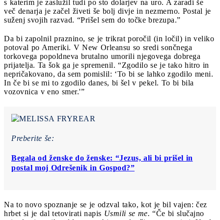
s katerim je zaslužil tudi po sto dolarjev na uro. A zaradi še
več denarja je začel živeti še bolj divje in nezmerno. Postal je
suženj svojih razvad. “Prišel sem do točke brezupa.”
Da bi zapolnil praznino, se je trikrat poročil (in ločil) in veliko
potoval po Ameriki. V New Orleansu so sredi sončnega
torkovega popoldneva brutalno umorili njegovega dobrega
prijatelja. Ta šok ga je spremenil. “Zgodilo se je tako hitro in
nepričakovano, da sem pomislil: ‘To bi se lahko zgodilo meni.
In če bi se mi to zgodilo danes, bi šel v pekel. To bi bila
vozovnica v eno smer.'”
Preberite še:
Begala od ženske do ženske: “Jezus, ali bi prišel in
postal moj Odrešenik in Gospod?”
Na to novo spoznanje se je odzval tako, kot je bil vajen: čez
hrbet si je dal tetovirati napis
Usmili se me.
“Če bi slučajno