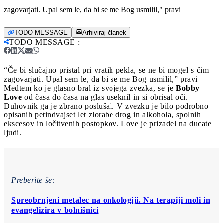
zagovarjati. Upal sem le, da bi se me Bog usmilil," pravi
TODO MESSAGE
Arhiviraj članek
TODO MESSAGE
:
“Če bi slučajno pristal pri vratih pekla, se ne bi mogel s čim
zagovarjati. Upal sem le, da bi se me Bog usmilil,” pravi
Medtem ko je glasno bral iz svojega zvezka, se je
Bobby
Love
od časa do časa na glas useknil in si obrisal oči.
Duhovnik ga je zbrano poslušal. V zvezku je bilo podrobno
opisanih petindvajset let zlorabe drog in alkohola, spolnih
ekscesov in ločitvenih postopkov. Love je prizadel na ducate
ljudi.
Preberite še:
Spreobrnjeni metalec na onkologiji. Na terapiji moli in
evangelizira v bolnišnici