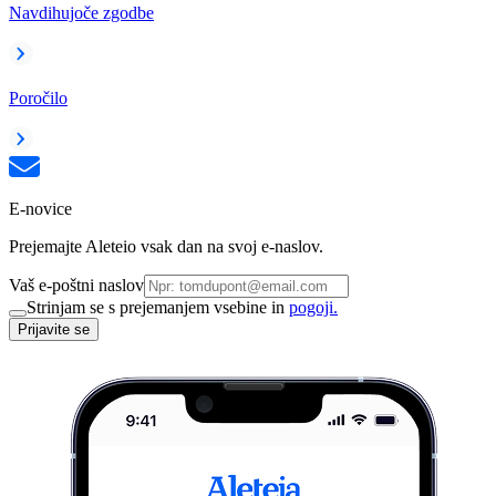
Navdihujoče zgodbe
Poročilo
E-novice
Prejemajte Aleteio vsak dan na svoj e-naslov.
Vaš e-poštni naslov
Strinjam se s prejemanjem vsebine in
pogoji.
Prijavite se