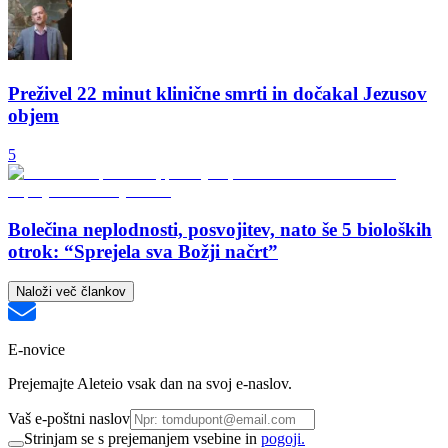
Preživel 22 minut klinične smrti in dočakal Jezusov
objem
5
Bolečina neplodnosti, posvojitev, nato še 5 bioloških
otrok: “Sprejela sva Božji načrt”
Naloži več člankov
E-novice
Prejemajte Aleteio vsak dan na svoj e-naslov.
Vaš e-poštni naslov
Strinjam se s prejemanjem vsebine in
pogoji.