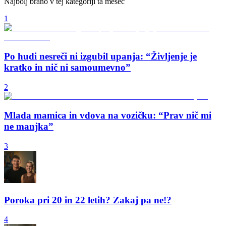
Najbolj brano v tej kategoriji ta mesec
1
Po hudi nesreči ni izgubil upanja: “Življenje je
kratko in nič ni samoumevno”
2
Mlada mamica in vdova na vozičku: “Prav nič mi
ne manjka”
3
Poroka pri 20 in 22 letih? Zakaj pa ne!?
4