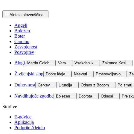
Aleteia
slovenščina
Angeli
Bolezen
Boter
Camino
Zasvojenost
Posvojitev
Blogi
Martin Golob
Vera
Vsakdanjik
Zakonca Kosi
Življenjski slog
Dobre ideje
Nasveti
Prostovoljstvo
Za
Duhovnost
Cerkev
Liturgija
Odnos z Bogom
Po smrti
Navdihujoče zgodbe
Bolezen
Dobrota
Odnosi
Preizk
Storitve
E-novice
Aplikacija
Podprite Aleteio