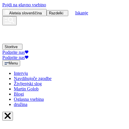
Pojdi na glavno vsebino
Iskanje
Aleteia
slovenščina
Razdelki
Storitve
Podprite nas
Podprite nas
Menu
Intervju
Navdihujoče zgodbe
Življenjski slog
Martin Golob
Blogi
Oglasna vsebina
družina