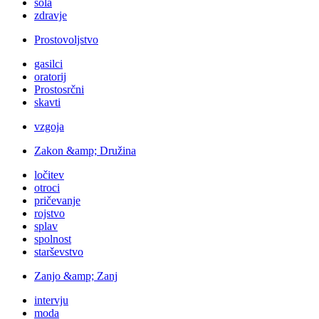
šola
zdravje
Prostovoljstvo
gasilci
oratorij
Prostosrčni
skavti
vzgoja
Zakon &amp; Družina
ločitev
otroci
pričevanje
rojstvo
splav
spolnost
starševstvo
Zanjo &amp; Zanj
intervju
moda