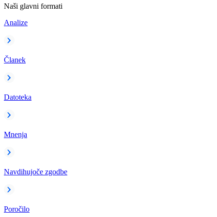
Naši glavni formati
Analize
Članek
Datoteka
Mnenja
Navdihujoče zgodbe
Poročilo