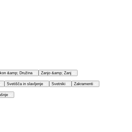
kon &amp; Družina
Zanjo &amp; Zanj
Svetišča in slavljenje
Svetniki
Zakramenti
ušnje