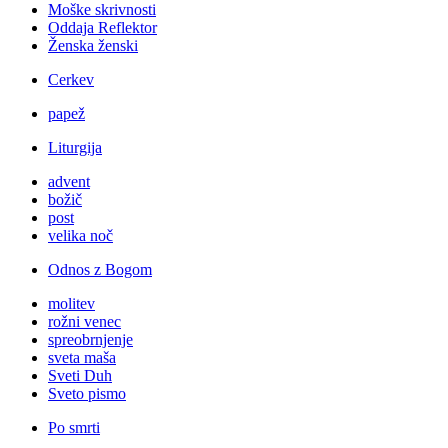
Moške skrivnosti
Oddaja Reflektor
Ženska ženski
Cerkev
papež
Liturgija
advent
božič
post
velika noč
Odnos z Bogom
molitev
rožni venec
spreobrnjenje
sveta maša
Sveti Duh
Sveto pismo
Po smrti