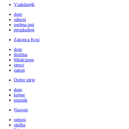
Vsakdanjik
dom
odnosi
osebna rast
preizkušnje
Zakonca Kosi
dom
družina
Misticizem
otroci
zakon
Dobre ideje
dom
knjige
praznik
Nasveti
odnosi
služba