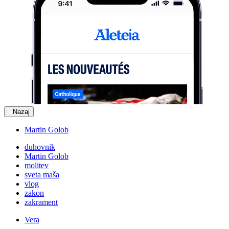
Nazaj
Martin Golob
duhovnik
Martin Golob
molitev
sveta maša
vlog
zakon
zakrament
Vera