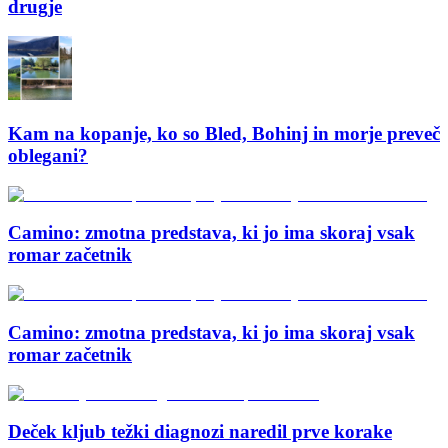
drugje
Kam na kopanje, ko so Bled, Bohinj in morje preveč
oblegani?
Camino: zmotna predstava, ki jo ima skoraj vsak
romar začetnik
Camino: zmotna predstava, ki jo ima skoraj vsak
romar začetnik
Deček kljub težki diagnozi naredil prve korake