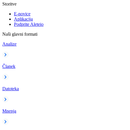
Storitve
E-novice
Aplikacija
Podprite Aleteio
Naši glavni formati
Analize
Članek
Datoteka
Mnenja