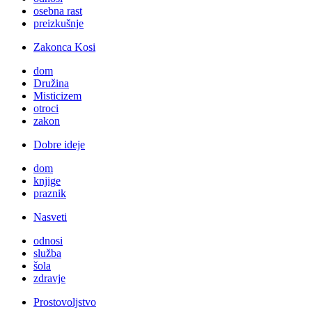
osebna rast
preizkušnje
Zakonca Kosi
dom
Družina
Misticizem
otroci
zakon
Dobre ideje
dom
knjige
praznik
Nasveti
odnosi
služba
šola
zdravje
Prostovoljstvo