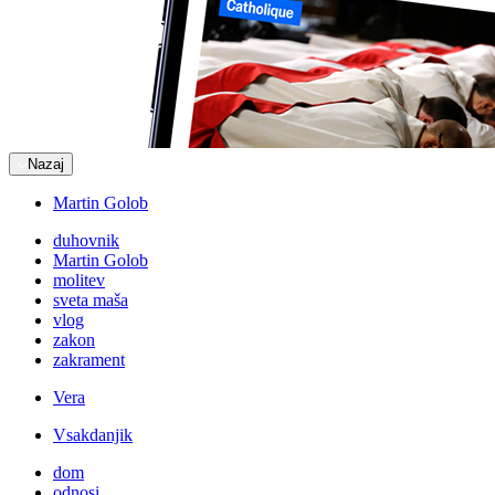
Nazaj
Martin Golob
duhovnik
Martin Golob
molitev
sveta maša
vlog
zakon
zakrament
Vera
Vsakdanjik
dom
odnosi