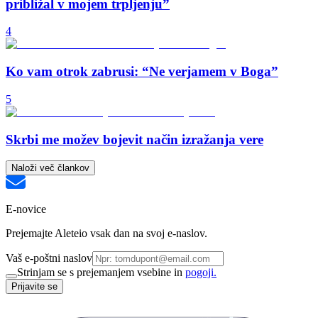
približal v mojem trpljenju”
4
Ko vam otrok zabrusi: “Ne verjamem v Boga”
5
Skrbi me možev bojevit način izražanja vere
Naloži več člankov
E-novice
Prejemajte Aleteio vsak dan na svoj e-naslov.
Vaš e-poštni naslov
Strinjam se s prejemanjem vsebine in
pogoji.
Prijavite se