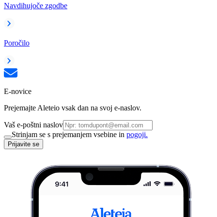
Navdihujoče zgodbe
Poročilo
E-novice
Prejemajte Aleteio vsak dan na svoj e-naslov.
Vaš e-poštni naslov
Strinjam se s prejemanjem vsebine in
pogoji.
Prijavite se