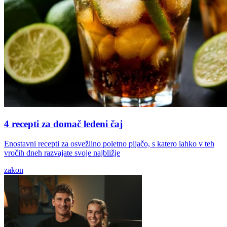
4 recepti za domač ledeni čaj
Enostavni recepti za osvežilno poletno pijačo, s katero lahko v teh
vročih dneh razvajate svoje najbližje
zakon