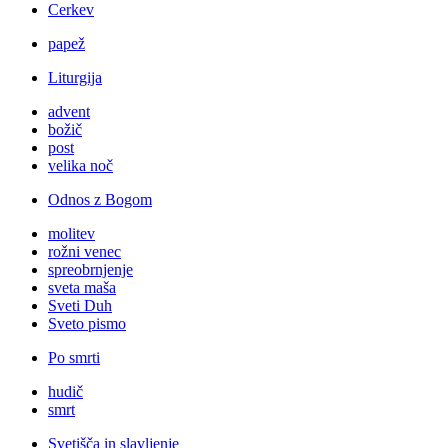
Cerkev
papež
Liturgija
advent
božič
post
velika noč
Odnos z Bogom
molitev
rožni venec
spreobrnjenje
sveta maša
Sveti Duh
Sveto pismo
Po smrti
hudič
smrt
Svetišča in slavljenje