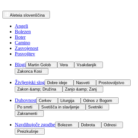
Aleteia
slovenščina
Angeli
Bolezen
Boter
Camino
Zasvojenost
Posvojitev
Blogi
Martin Golob
Vera
Vsakdanjik
Zakonca Kosi
Življenjski slog
Dobre ideje
Nasveti
Prostovoljstvo
Zakon &amp; Družina
Zanjo &amp; Zanj
Duhovnost
Cerkev
Liturgija
Odnos z Bogom
Po smrti
Svetišča in slavljenje
Svetniki
Zakramenti
Navdihujoče zgodbe
Bolezen
Dobrota
Odnosi
Preizkušnje