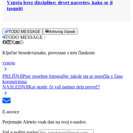
Vzgoja brez discipline: devet nasvetov, kako se ji
izogniti
TODO MESSAGE
Arhiviraj članek
TODO MESSAGE
:
Ključne besede/oznake, povezane s tem člankom:
vzgoja
PREJŠNJI
Prav posebne fotografije: takole sta se poročila v času
koronavirusa
NASLEDNJI
Kaj storiti, če vaš partner dela preveč?
E-novice
Prejemajte Aleteio vsak dan na svoj e-naslov.
Vaš e-poštni naslov