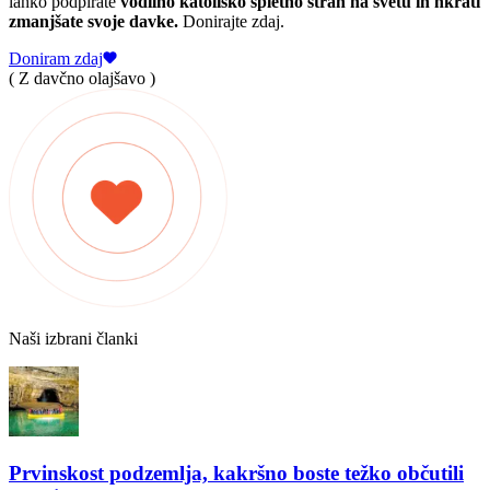
lahko podpirate
vodilno katoliško spletno stran na svetu in hkrati
zmanjšate svoje davke.
Donirajte zdaj.
Doniram zdaj
( Z davčno olajšavo )
Naši izbrani članki
Prvinskost podzemlja, kakršno boste težko občutili