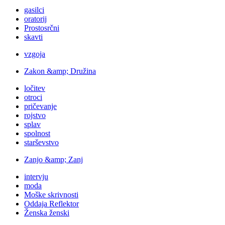
gasilci
oratorij
Prostosrčni
skavti
vzgoja
Zakon &amp; Družina
ločitev
otroci
pričevanje
rojstvo
splav
spolnost
starševstvo
Zanjo &amp; Zanj
intervju
moda
Moške skrivnosti
Oddaja Reflektor
Ženska ženski