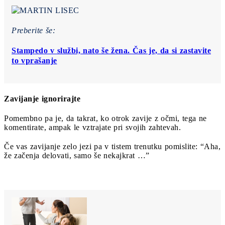
Preberite še:
Stampedo v službi, nato še žena. Čas je, da si zastavite
to vprašanje
Zavijanje ignorirajte
Pomembno pa je, da takrat, ko otrok zavije z očmi, tega ne
komentirate, ampak le vztrajate pri svojih zahtevah.
Če vas zavijanje zelo jezi pa v tistem trenutku pomislite: “Aha,
že začenja delovati, samo še nekajkrat …”