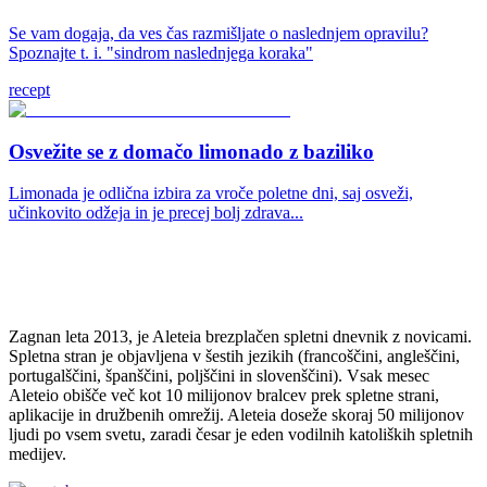
Se vam dogaja, da ves čas razmišljate o naslednjem opravilu?
Spoznajte t. i. "sindrom naslednjega koraka"
recept
Osvežite se z domačo limonado z baziliko
Limonada je odlična izbira za vroče poletne dni, saj osveži,
učinkovito odžeja in je precej bolj zdrava...
Zagnan leta 2013, je Aleteia brezplačen spletni dnevnik z novicami.
Spletna stran je objavljena v šestih jezikih (francoščini, angleščini,
portugalščini, španščini, poljščini in slovenščini). Vsak mesec
Aleteio obišče več kot 10 milijonov bralcev prek spletne strani,
aplikacije in družbenih omrežij. Aleteia doseže skoraj 50 milijonov
ljudi po vsem svetu, zaradi česar je eden vodilnih katoliških spletnih
medijev.