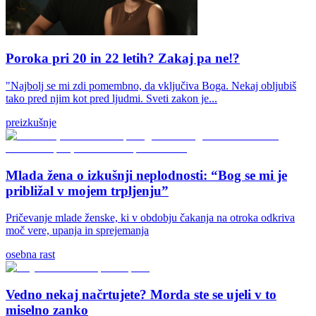
Poroka pri 20 in 22 letih? Zakaj pa ne!?
"Najbolj se mi zdi pomembno, da vključiva Boga. Nekaj obljubiš
tako pred njim kot pred ljudmi. Sveti zakon je...
preizkušnje
Mlada žena o izkušnji neplodnosti: “Bog se mi je
približal v mojem trpljenju”
Pričevanje mlade ženske, ki v obdobju čakanja na otroka odkriva
moč vere, upanja in sprejemanja
osebna rast
Vedno nekaj načrtujete? Morda ste se ujeli v to
miselno zanko