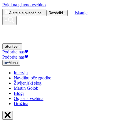
Pojdi na glavno vsebino
Iskanje
Aleteia
slovenščina
Razdelki
Storitve
Podprite nas
Podprite nas
Menu
Intervju
Navdihujoče zgodbe
Življenjski slog
Martin Golob
Blogi
Oglasna vsebina
Družina