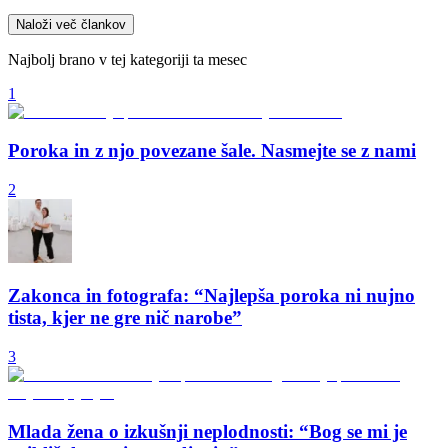
Naloži več člankov
Najbolj brano v tej kategoriji ta mesec
1
Poroka in z njo povezane šale. Nasmejte se z nami
2
Zakonca in fotografa: “Najlepša poroka ni nujno
tista, kjer ne gre nič narobe”
3
Mlada žena o izkušnji neplodnosti: “Bog se mi je