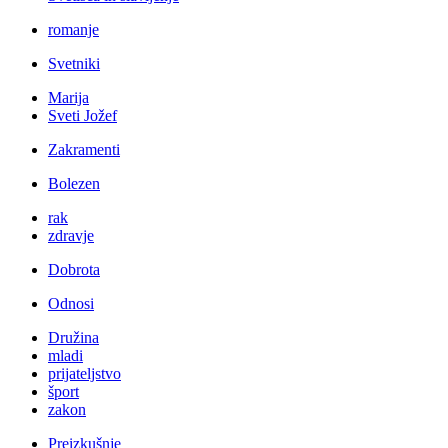
romanje
Svetniki
Marija
Sveti Jožef
Zakramenti
Bolezen
rak
zdravje
Dobrota
Odnosi
Družina
mladi
prijateljstvo
šport
zakon
Preizkušnje