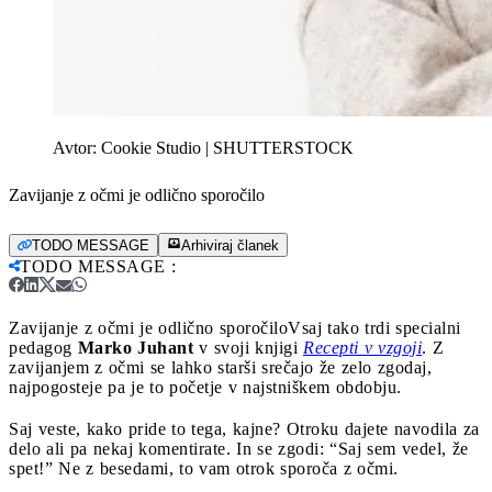
Avtor:
Cookie Studio | SHUTTERSTOCK
Zavijanje z očmi je odlično sporočilo
TODO MESSAGE
Arhiviraj članek
TODO MESSAGE
:
Zavijanje z očmi je odlično sporočilo
Vsaj tako trdi specialni
pedagog
Marko Juhant
v svoji knjigi
Recepti v vzgoji
. Z
zavijanjem z očmi se lahko starši srečajo že zelo zgodaj,
najpogosteje pa je to početje v najstniškem obdobju.
Saj veste, kako pride to tega, kajne? Otroku dajete navodila za
delo ali pa nekaj komentirate. In se zgodi: “Saj sem vedel, že
spet!” Ne z besedami, to vam otrok sporoča z očmi.