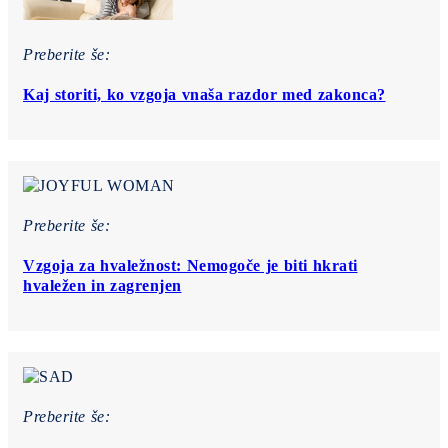
Preberite še:
Kaj storiti, ko vzgoja vnaša razdor med zakonca?
Preberite še:
Vzgoja za hvaležnost: Nemogoče je biti hkrati
hvaležen in zagrenjen
Preberite še: