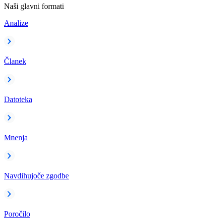
Naši glavni formati
Analize
Članek
Datoteka
Mnenja
Navdihujoče zgodbe
Poročilo