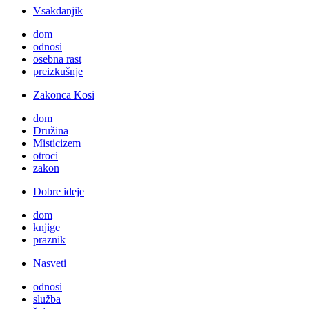
Vsakdanjik
dom
odnosi
osebna rast
preizkušnje
Zakonca Kosi
dom
Družina
Misticizem
otroci
zakon
Dobre ideje
dom
knjige
praznik
Nasveti
odnosi
služba