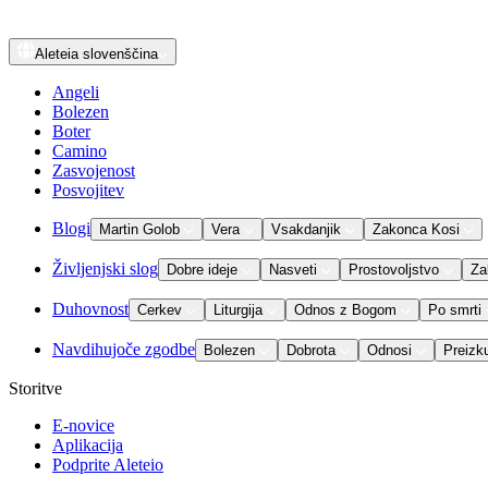
Aleteia
slovenščina
Angeli
Bolezen
Boter
Camino
Zasvojenost
Posvojitev
Blogi
Martin Golob
Vera
Vsakdanjik
Zakonca Kosi
Življenjski slog
Dobre ideje
Nasveti
Prostovoljstvo
Za
Duhovnost
Cerkev
Liturgija
Odnos z Bogom
Po smrti
Navdihujoče zgodbe
Bolezen
Dobrota
Odnosi
Preizk
Storitve
E-novice
Aplikacija
Podprite Aleteio