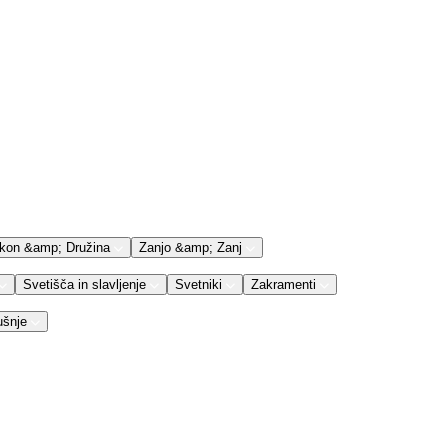
kon &amp; Družina
Zanjo &amp; Zanj
Svetišča in slavljenje
Svetniki
Zakramenti
ušnje