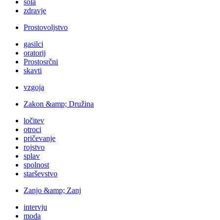
šola
zdravje
Prostovoljstvo
gasilci
oratorij
Prostosrčni
skavti
vzgoja
Zakon &amp; Družina
ločitev
otroci
pričevanje
rojstvo
splav
spolnost
starševstvo
Zanjo &amp; Zanj
intervju
moda