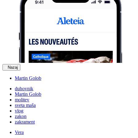
Nazaj
Martin Golob
duhovnik
Martin Golob
molitev
sveta maša
vlog
zakon
zakrament
Vera