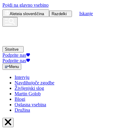
Pojdi na glavno vsebino
Iskanje
Aleteia
slovenščina
Razdelki
Storitve
Podprite nas
Podprite nas
Menu
Intervju
Navdihujoče zgodbe
Življenjski slog
Martin Golob
Blogi
Oglasna vsebina
Družina