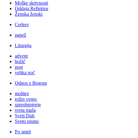
Moške skrivnosti
Oddaja Reflektor
Ženska ženski
Cerkev
papež
Liturgija
advent
božič
post
velika noč
Odnos z Bogom
molitev
rožni venec
spreobrnjenje
sveta maša
Sveti Duh
Sveto pismo
Po smrti