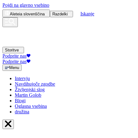
Pojdi na glavno vsebino
Iskanje
Aleteia
slovenščina
Razdelki
Storitve
Podprite nas
Podprite nas
Menu
Intervju
Navdihujoče zgodbe
Življenjski slog
Martin Golob
Blogi
Oglasna vsebina
družina