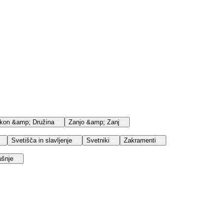
kon &amp; Družina
Zanjo &amp; Zanj
Svetišča in slavljenje
Svetniki
Zakramenti
ušnje