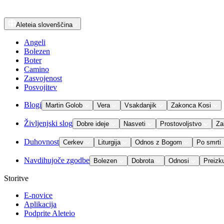
Aleteia
slovenščina
Angeli
Bolezen
Boter
Camino
Zasvojenost
Posvojitev
Blogi
Martin Golob
Vera
Vsakdanjik
Zakonca Kosi
Življenjski slog
Dobre ideje
Nasveti
Prostovoljstvo
Za
Duhovnost
Cerkev
Liturgija
Odnos z Bogom
Po smrti
Navdihujoče zgodbe
Bolezen
Dobrota
Odnosi
Preizk
Storitve
E-novice
Aplikacija
Podprite Aleteio