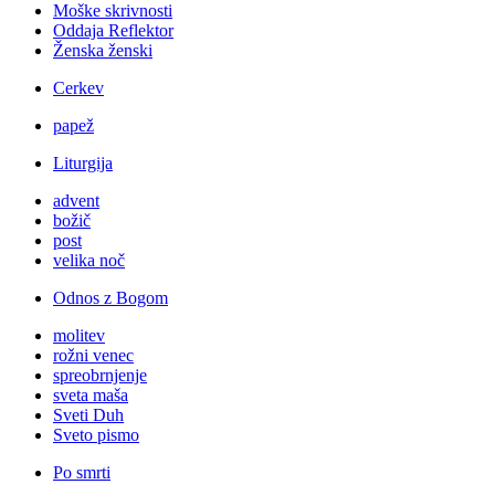
Moške skrivnosti
Oddaja Reflektor
Ženska ženski
Cerkev
papež
Liturgija
advent
božič
post
velika noč
Odnos z Bogom
molitev
rožni venec
spreobrnjenje
sveta maša
Sveti Duh
Sveto pismo
Po smrti