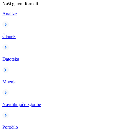
Naši glavni formati
Analize
Članek
Datoteka
Mnenja
Navdihujoče zgodbe
Poročilo