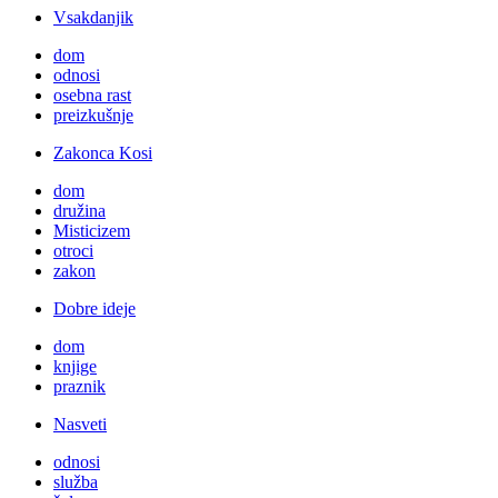
Vsakdanjik
dom
odnosi
osebna rast
preizkušnje
Zakonca Kosi
dom
družina
Misticizem
otroci
zakon
Dobre ideje
dom
knjige
praznik
Nasveti
odnosi
služba