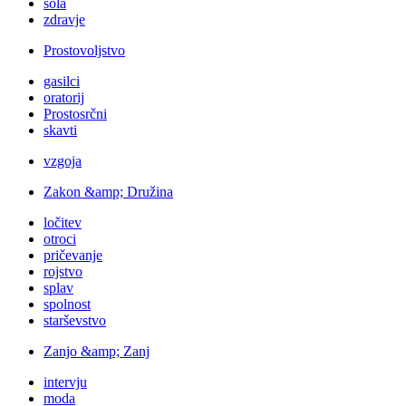
šola
zdravje
Prostovoljstvo
gasilci
oratorij
Prostosrčni
skavti
vzgoja
Zakon &amp; Družina
ločitev
otroci
pričevanje
rojstvo
splav
spolnost
starševstvo
Zanjo &amp; Zanj
intervju
moda