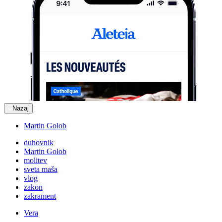
Nazaj
Martin Golob
duhovnik
Martin Golob
molitev
sveta maša
vlog
zakon
zakrament
Vera