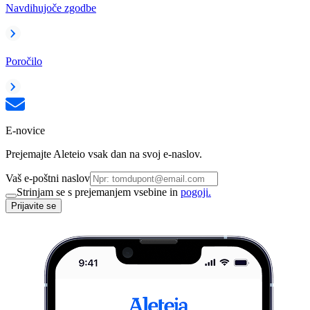
Navdihujoče zgodbe
Poročilo
E-novice
Prejemajte Aleteio vsak dan na svoj e-naslov.
Vaš e-poštni naslov
Strinjam se s prejemanjem vsebine in
pogoji.
Prijavite se