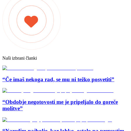
Naši izbrani članki
“Če imaš nekoga rad, se mu ni težko posvetiti”
“Obdobje negotovosti me je pripeljalo do goreče
molitve”
“Naredim najbolje, kar lahko, ostalo pa prepustim