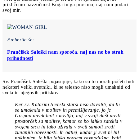
prikličemo navzočnost Boga in ga prosimo, naj nam podari
svoj mir.
Preberite še:
Frančišek Saleški nam sporoča, naj nas ne bo strah
prihodnosti
Sv. Frančišek Saleški pojasnjuje, kako so to morali početi tudi
nekateri veliki svetniki, ki se telesno niso mogli umakniti od
sveta in njegovih pritiskov.
Ker sv. Katarini Sienski starši niso dovolili, da bi
se umaknila v molitev in premišljevanje, jo je
Gospod navdahnil z mislijo, naj v svoji duši uredi
prostorček za molitev, kamor se bo lahko zatekla v
svojem srcu in tako uživala v sveti samoti sredi
zunanjih obveznosti. In odtlej, kadar ji svet ni bil
naklonjen, je bila lahko povsem ravnodušna, kajti,