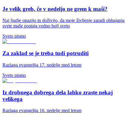
Je velik greh, če v nedeljo ne grem k maši?
Naj ljudje opazijo in doživijo, da moje življenje zaradi obhajanja
svete maše postaja vedno bolj sveto
Sveto pismo
Za zaklad se je treba tudi potruditi
Razlaga evangelija 17. nedelje med letom
Sveto pismo
Iz drobnega dobrega dela lahko zraste nekaj
velikega
Razlaga evangelija 16. nedelje med letom