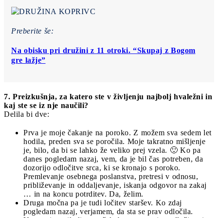
Preberite še:
Na obisku pri družini z 11 otroki. “Skupaj z Bogom
gre lažje”
7. Preizkušnja, za katero ste v življenju najbolj hvaležni in
kaj ste se iz nje naučili?
Delila bi dve:
Prva je moje čakanje na poroko. Z možem sva sedem let
hodila, preden sva se poročila. Moje takratno mišljenje
je, bilo, da bi se lahko že veliko prej vzela. 🙂 Ko pa
danes pogledam nazaj, vem, da je bil čas potreben, da
dozorijo odločitve srca, ki se kronajo s poroko.
Premlevanje osebnega poslanstva, pretresi v odnosu,
približevanje in oddaljevanje, iskanja odgovor na zakaj
… in na koncu potrditev. Da, želim.
Druga močna pa je tudi ločitev staršev. Ko zdaj
pogledam nazaj, verjamem, da sta se prav odločila.