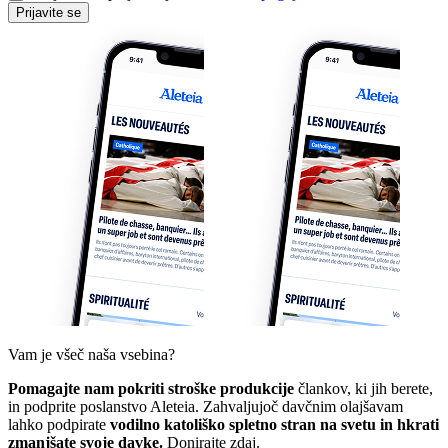
Prijavite se
Vam je všeč naša vsebina?
Pomagajte nam pokriti stroške produkcije
člankov, ki jih berete,
in podprite poslanstvo Aleteia. Zahvaljujoč davčnim olajšavam
lahko podpirate
vodilno katoliško spletno stran na svetu in hkrati
zmanjšate svoje davke.
Donirajte zdaj.