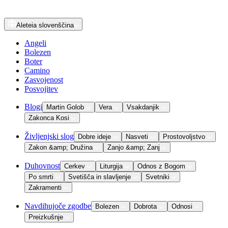
Aleteia
slovenščina
Angeli
Bolezen
Boter
Camino
Zasvojenost
Posvojitev
Blogi
Martin Golob
Vera
Vsakdanjik
Zakonca Kosi
Življenjski slog
Dobre ideje
Nasveti
Prostovoljstvo
Zakon &amp; Družina
Zanjo &amp; Zanj
Duhovnost
Cerkev
Liturgija
Odnos z Bogom
Po smrti
Svetišča in slavljenje
Svetniki
Zakramenti
Navdihujoče zgodbe
Bolezen
Dobrota
Odnosi
Preizkušnje