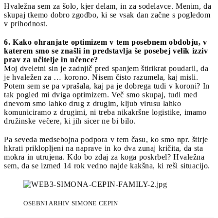
Hvaležna sem za šolo, kjer delam, in za sodelavce. Menim, da
skupaj tkemo dobro zgodbo, ki se vsak dan začne s pogledom
v prihodnost.
6. Kako ohranjate optimizem v tem posebnem obdobju, v
katerem smo se znašli in predstavlja še posebej velik izziv
prav za učitelje in učence?
Moj dveletni sin je zadnjič pred spanjem štirikrat poudaril, da
je hvaležen za … korono. Nisem čisto razumela, kaj misli.
Potem sem se pa vprašala, kaj pa je dobrega tudi v koroni? In
tak pogled mi dviga optimizem. Več smo skupaj, tudi med
dnevom smo lahko drug z drugim, kljub virusu lahko
komuniciramo z drugimi, ni treba nikakršne logistike, imamo
družinske večere, ki jih sicer ne bi bilo.
Pa seveda medsebojna podpora v tem času, ko smo npr. štirje
hkrati priklopljeni na naprave in ko dva zunaj kričita, da sta
mokra in utrujena. Kdo bo zdaj za koga poskrbel? Hvaležna
sem, da se izmed 14 rok vedno najde kakšna, ki reši situacijo.
OSEBNI ARHIV SIMONE CEPIN