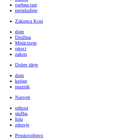
osebna rast
preizkušnje
Zakonca Kosi
dom
Družina
Misticizem
otroci
zakon
Dobre ideje
dom
knjige
praznik
Nasveti
odnosi
služba
šola
zdravje
Prostovoljstvo