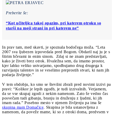
Preberite še:
“Kot učiteljica takoj opazim, pri katerem otroku so
starši na moji strani in pri katerem ne”
In prav tam, med skavti, je spoznala bodočega moža. “Leta
2007 sva ljubezen izpovedala pred Bogom. Obdaril naj ju je s
štirim hčerami in enim sinom. Zdaj si ne znam predstavljati,
kako je živeti brez otrok. Hvaležna sem, da imamo prostor,
kjer lahko veliko ustvarjamo, spodbujamo drug drugega k
razvijanju talentov in se veselimo preprostih stvari, ki nam jih
podarja življenje.”
V tem obdobju, ko smo se številni zbrali pred novimi izzivi pa
pravi: “Kolikor je lepih zgodb, je tudi izzivalnih. Verjamem,
da se vse skupaj zgodi z nekim namenom. Zato še vedno čas
posvečam tudi gibanju, branju in druženju z ljudmi, ki jih
imam rada.” Posebno mesto v njenem življenju pa ima še
skupina mam Domačice
. Skupina je bila ustanovljena z
namenom, da poveže mame, ki so z otroki doma, predvsem v