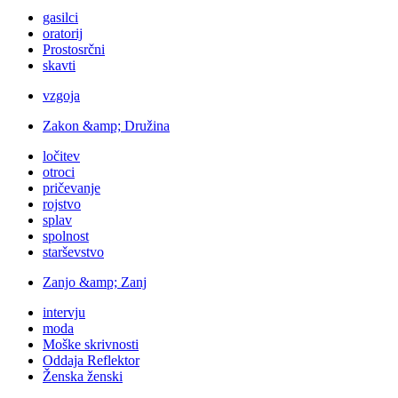
gasilci
oratorij
Prostosrčni
skavti
vzgoja
Zakon &amp; Družina
ločitev
otroci
pričevanje
rojstvo
splav
spolnost
starševstvo
Zanjo &amp; Zanj
intervju
moda
Moške skrivnosti
Oddaja Reflektor
Ženska ženski