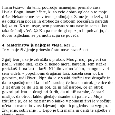
Imam težavo, da temu področju namenjam premalo časa.
Hvala Bogu, imam hčere, ki so zelo dobro ogledalo te moje
drže. Nekatere me res v tem spodbujajo. Zame je to izziv, ki
ga odkrivam počasi in drobec za drobcem poskušam narediti
kaj za to. Ko mi uspe, sem ponosna sama nase in sem si kot
taka še bolj všeč. 😊 Ko pa me drugi opazijo in pohvalijo, da
dobro izgledam, se pa motivacija še poveča.
4. Materinstvo je najlepša vloga, ker …
Je v moje življenje prineslo čisto nove razsežnosti.
Zgolj teorija se je združila s prakso. Mnogi moji pogledi so
padli. Veliko idej, kako bi nekdo moral narediti, sem stežka
preizkušala na lastni koži. Ni bilo vedno lahko, mnogo stvari
sem videla v popolnoma drugačni luči. Začela sem to, kar
govorim, tudi živeti. Npr. da je v vsaki družini vse drugače in
da to spoštujemo. Da ni nič narobe, če ima en otrok plenice do
3 let drugi pa do leta in pol, da ni nič narobe, če en otrok
govori pri letu in drugi pri štirih, da ni nič narobe, če starši
mislijo, da otroci lahko gledajo risanke ali pa ne … Moja
izkušnja je, da se materinstvo lahko v polnosti živi le v sožitju
očeta in mame in v usklajevanju njunih pogledov na vzgojo,
življenje, sobivanje … Lepo je biti mama in deliti te zgodbe v
skupini mam.