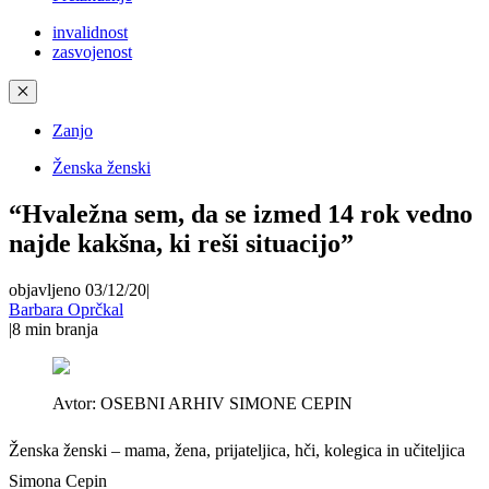
invalidnost
zasvojenost
✕
Zanjo
Ženska ženski
“Hvaležna sem, da se izmed 14 rok vedno
najde kakšna, ki reši situacijo”
objavljeno 03/12/20
|
Barbara Oprčkal
|
8
min branja
Avtor:
OSEBNI ARHIV SIMONE CEPIN
Ženska ženski – mama, žena, prijateljica, hči, kolegica in učiteljica
Simona Cepin