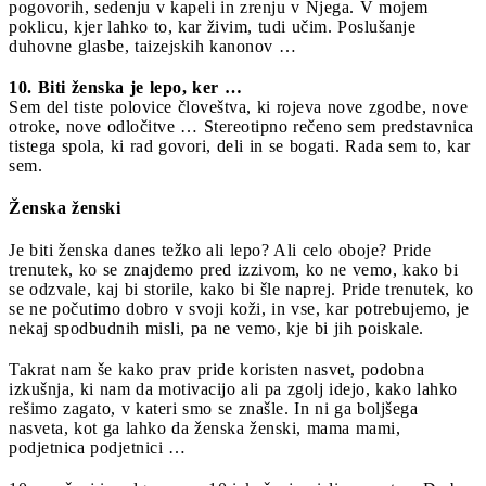
pogovorih, sedenju v kapeli in zrenju v Njega. V mojem
poklicu, kjer lahko to, kar živim, tudi učim. Poslušanje
duhovne glasbe, taizejskih kanonov …
10. Biti ženska je lepo, ker …
Sem del tiste polovice človeštva, ki rojeva nove zgodbe, nove
otroke, nove odločitve … Stereotipno rečeno sem predstavnica
tistega spola, ki rad govori, deli in se bogati. Rada sem to, kar
sem.
Ženska ženski
Je biti ženska danes težko ali lepo? Ali celo oboje? Pride
trenutek, ko se znajdemo pred izzivom, ko ne vemo, kako bi
se odzvale, kaj bi storile, kako bi šle naprej. Pride trenutek, ko
se ne počutimo dobro v svoji koži, in vse, kar potrebujemo, je
nekaj spodbudnih misli, pa ne vemo, kje bi jih poiskale.
Takrat nam še kako prav pride koristen nasvet, podobna
izkušnja, ki nam da motivacijo ali pa zgolj idejo, kako lahko
rešimo zagato, v kateri smo se znašle. In ni ga boljšega
nasveta, kot ga lahko da ženska ženski, mama mami,
podjetnica podjetnici …