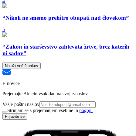
4
“Nikoli ne smemo prehitro obupati nad človekom”
5
“Zakon in starševstvo zahtevata žrtve, brez katerih
ni sadov”
Naloži več člankov
E-novice
Prejemajte Aleteio vsak dan na svoj e-naslov.
Vaš e-poštni naslov
Strinjam se s prejemanjem vsebine in
pogoji.
Prijavite se