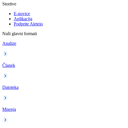
Storitve
E-novice
Aplikacija
Podprite Aleteio
Naši glavni formati
Analize
Članek
Datoteka
Mnenja