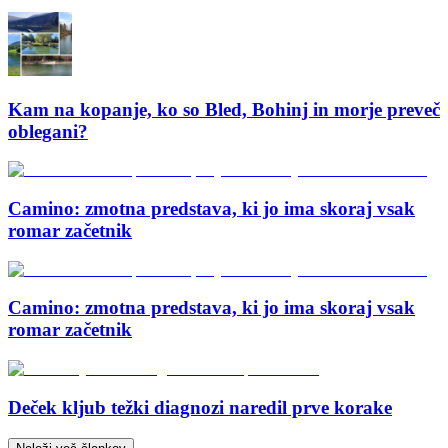
Kam na kopanje, ko so Bled, Bohinj in morje preveč
oblegani?
Camino: zmotna predstava, ki jo ima skoraj vsak
romar začetnik
Camino: zmotna predstava, ki jo ima skoraj vsak
romar začetnik
Deček kljub težki diagnozi naredil prve korake