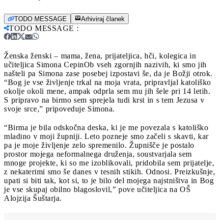
TODO MESSAGE
Arhiviraj članek
TODO MESSAGE
:
Ženska ženski – mama, žena, prijateljica, hči, kolegica in
učiteljica Simona Cepin
Ob vseh zgornjih nazivih, ki smo jih
našteli pa Simona zase posebej izpostavi še, da je Božji otrok.
“Bog je vse življenje trkal na moja vrata, pripravljal katoliško
okolje okoli mene, ampak odprla sem mu jih šele pri 14 letih.
S pripravo na birmo sem sprejela tudi krst in s tem Jezusa v
svoje srce,” pripoveduje Simona.
“Birma je bila odskočna deska, ki je me povezala s katoliško
mladino v moji župniji. Leto pozneje smo začeli s skavti, kar
pa je moje življenje zelo spremenilo. Župnišče je postalo
prostor mojega neformalnega druženja, soustvarjala sem
mnoge projekte, ki so me izoblikovali, pridobila sem prijatelje,
z nekaterimi smo še danes v tesnih stikih. Odnosi. Preizkušnje,
upati si biti tak, kot si, to je bilo del mojega najstništva in Bog
je vse skupaj obilno blagoslovil,” pove učiteljica na OŠ
Alojzija Šuštarja.