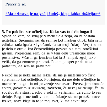
Preberite še:
“Materinstvo je največji čudež, ki ga lahko doživljam”
5. Po poklicu ste učiteljica. Kako vas to delo bogati?
Sploh ne vem, od kdaj je v meni tlela želja, da bi postala
učiteljica. Spomnim se, da sem se kot majhen otrok, bila sem
edinka, rada igrala z igračami, da so moji šolarji. Verjetno me
je delo z otroki kot četovodkinja povezalo s temi otroškimi
igrami. Prepričana sem, da se v tem delu uresničuje moje
poslanstvo. Včasih ga jemljem kot križ, ampak zgolj tako
velik, da ga zmorem prenesti. Potem pa spet pride neka
potrditev, da sem na pravi poti.
Nekoč mi je neka mama rekla, da me je materinstvo čisto
spremenilo kot učiteljico. Potrjujem, da me delo učiteljice in
mame res bogati in mi povezuje vse stvari. Povezujem domače
stvari, govorim iz izkušenj, zavržem, če nekaj ne deluje, želim
sodelovati s starši z roko v roki in verjamem, da edino to res
deluje. Bogati me tudi v tem, da šolanje stalno prinaša nove
izzive, nove ideje in to je moj svet, ki me navdušuje.