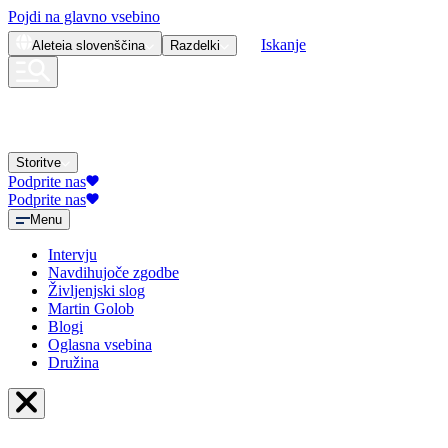
Pojdi na glavno vsebino
Iskanje
Aleteia
slovenščina
Razdelki
Storitve
Podprite nas
Podprite nas
Menu
Intervju
Navdihujoče zgodbe
Življenjski slog
Martin Golob
Blogi
Oglasna vsebina
Družina