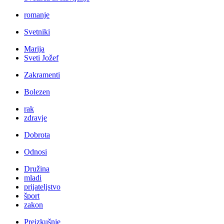
romanje
Svetniki
Marija
Sveti Jožef
Zakramenti
Bolezen
rak
zdravje
Dobrota
Odnosi
Družina
mladi
prijateljstvo
šport
zakon
Preizkušnje