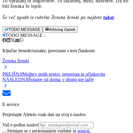
10 vprašanj in odgovorov. 10 izkušenj, misli, nasvetov. Da bo
biti ženska še lepše.
Še več zgodb iz rubrike Ženska ženski pa najdete
tukaj
.
TODO MESSAGE
Arhiviraj članek
TODO MESSAGE
:
Ključne besede/oznake, povezane s tem člankom:
Ženska ženski
PREJŠNJI
Molitev petih prstov, preprosta in učinkovita
NASLEDNJI
Šolanje od doma: v drugo gre lažje
E-novice
Prejemajte Aleteio vsak dan na svoj e-naslov.
Vaš e-poštni naslov
Strinjam se s prejemanjem vsebine in
pogoji.