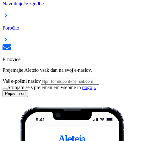
Navdihujoče zgodbe
Poročilo
E-novice
Prejemajte Aleteio vsak dan na svoj e-naslov.
Vaš e-poštni naslov
Strinjam se s prejemanjem vsebine in
pogoji.
Prijavite se