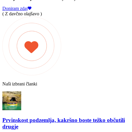
Doniram zdaj
( Z davčno olajšavo )
Naši izbrani članki
Prvinskost podzemlja, kakršno boste težko občutili
drugje