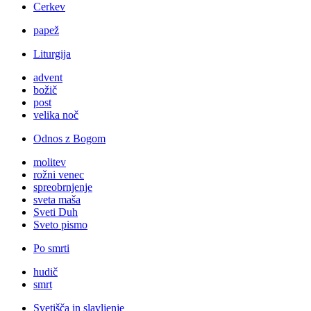
Cerkev
papež
Liturgija
advent
božič
post
velika noč
Odnos z Bogom
molitev
rožni venec
spreobrnjenje
sveta maša
Sveti Duh
Sveto pismo
Po smrti
hudič
smrt
Svetišča in slavljenje