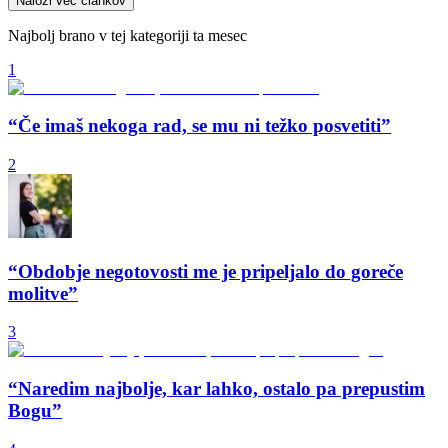
Naloži več člankov
Najbolj brano v tej kategoriji ta mesec
1
“Če imaš nekoga rad, se mu ni težko posvetiti”
2
“Obdobje negotovosti me je pripeljalo do goreče
molitve”
3
“Naredim najbolje, kar lahko, ostalo pa prepustim
Bogu”