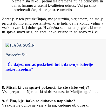
Name nista nikoli prenašala bremena nujne odločitve in
danes imamo z vsemi kvaliteten odnos. Vsi pa smo
potrebovali čas, da se je srce umirilo.
Zorenje v teh preizkušnjah, me je utrdilo, verjamem, da me je
približalo mojemu poslanstvu, ki je tudi, da na koncu vidim v
vsaki stvari kaj dobrega. Hvaležna sem za ta pogled, ki mora
iti sprva skozi križ, da spet lahko vstane in na novo zaživi.
Preberite še:
“Če daješ, moraš poskrbeti tudi, da svoje baterije
nekje napolniš”
8. Misel, ki vas spravi pokonci, ko ste slabe volje?
Vse prepustite Njemu, ki skrbi za nas, in Marijin zgodi se.
9. S čim, kje, kako se duhovno napolnite?
Vsakoletne duhovne vaje v tišini, čudenje ob otroški