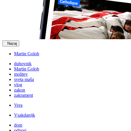
Nazaj
Martin Golob
duhovnik
Martin Golob
molitev
sveta maša
vlog
zakon
zakrament
Vera
Vsakdanjik
dom
odnosi