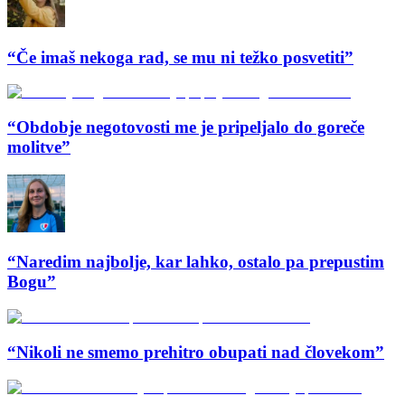
“Če imaš nekoga rad, se mu ni težko posvetiti”
“Obdobje negotovosti me je pripeljalo do goreče
molitve”
“Naredim najbolje, kar lahko, ostalo pa prepustim
Bogu”
“Nikoli ne smemo prehitro obupati nad človekom”