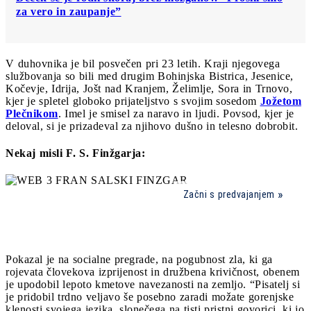
za vero in zaupanje”
V duhovnika je bil posvečen pri 23 letih. Kraji njegovega
službovanja so bili med drugim Bohinjska Bistrica, Jesenice,
Kočevje, Idrija, Jošt nad Kranjem, Želimlje, Sora in Trnovo,
kjer je spletel globoko prijateljstvo s svojim sosedom
Jožetom
Plečnikom
. Imel je smisel za naravo in ljudi. Povsod, kjer je
deloval, si je prizadeval za njihovo dušno in telesno dobrobit.
Nekaj misli F. S. Finžgarja:
Začni s predvajanjem
Pokazal je na socialne pregrade, na pogubnost zla, ki ga
rojevata človekova izprijenost in družbena krivičnost, obenem
je upodobil lepoto kmetove navezanosti na zemljo. “Pisatelj si
je pridobil trdno veljavo še posebno zaradi možate gorenjske
klenosti svojega jezika, slonečega na tisti pristni govorici, ki jo