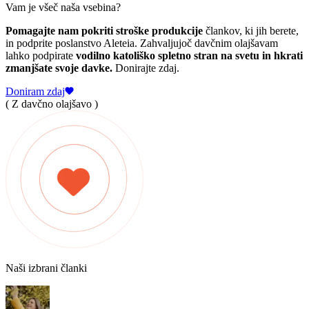
Vam je všeč naša vsebina?
Pomagajte nam pokriti stroške produkcije
člankov, ki jih berete,
in podprite poslanstvo Aleteia. Zahvaljujoč davčnim olajšavam
lahko podpirate
vodilno katoliško spletno stran na svetu in hkrati
zmanjšate svoje davke.
Donirajte zdaj.
Doniram zdaj
( Z davčno olajšavo )
Naši izbrani članki