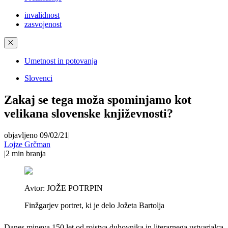
invalidnost
zasvojenost
✕
Umetnost in potovanja
Slovenci
Zakaj se tega moža spominjamo kot
velikana slovenske književnosti?
objavljeno 09/02/21
|
Lojze Grčman
|
2
min branja
Avtor:
JOŽE POTRPIN
Finžgarjev portret, ki je delo Jožeta Bartolja
Danes mineva 150 let od rojstva duhovnika in literarnega ustvarjalca