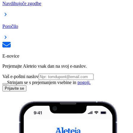
Navdihujoče zgodbe
Poročilo
E-novice
Prejemajte Aleteio vsak dan na svoj e-naslov.
Vaš e-poštni naslov
Strinjam se s prejemanjem vsebine in
pogoji.
Prijavite se