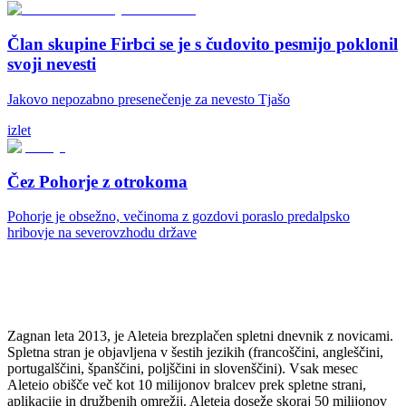
Član skupine Firbci se je s čudovito pesmijo poklonil
svoji nevesti
Jakovo nepozabno presenečenje za nevesto Tjašo
izlet
Čez Pohorje z otrokoma
Pohorje je obsežno, večinoma z gozdovi poraslo predalpsko
hribovje na severovzhodu države
Zagnan leta 2013, je Aleteia brezplačen spletni dnevnik z novicami.
Spletna stran je objavljena v šestih jezikih (francoščini, angleščini,
portugalščini, španščini, poljščini in slovenščini). Vsak mesec
Aleteio obišče več kot 10 milijonov bralcev prek spletne strani,
aplikacije in družbenih omrežij. Aleteia doseže skoraj 50 milijonov