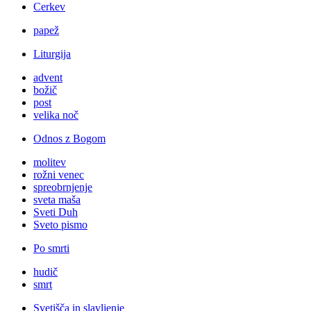
Cerkev
papež
Liturgija
advent
božič
post
velika noč
Odnos z Bogom
molitev
rožni venec
spreobrnjenje
sveta maša
Sveti Duh
Sveto pismo
Po smrti
hudič
smrt
Svetišča in slavljenje