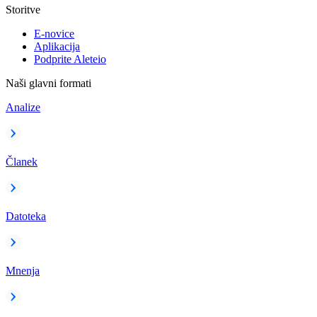
Storitve
E-novice
Aplikacija
Podprite Aleteio
Naši glavni formati
Analize
Članek
Datoteka
Mnenja