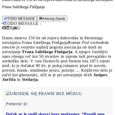
Frana Saleškega Finžgarja
TODO MESSAGE
Arhiviraj članek
TODO MESSAGE
:
Danes mineva 150 let od rojstva duhovnika in literarnega
ustvarjalca Frana Saleškega Finžgarja
Roman
Pod svobodnim
soncem
je verjetno najbolj pogosta asociacija ob misli na
ustvarjanje
Frana Saleškega Finžgarja
. A njegov častitljivi
opus obsega več kot 50 stvaritev in zajema tudi prevajalsko in
uredniško delo. V vasi Doslovče pod Stolom leta 1871 rojeni
mož, ki je dočakal 90 let, je poleg romanov pisal še novele,
povesti, drame, mladinsko prozo, poezijo … Književno delo je
začel kot gimnazijec, učil se je pri ustvarjanju dveh
Josipov
,
Jurčiča
in
Stritarja
.
Preberite še:
Deček se je rodil skoraj brez možganov. “Prosili smo