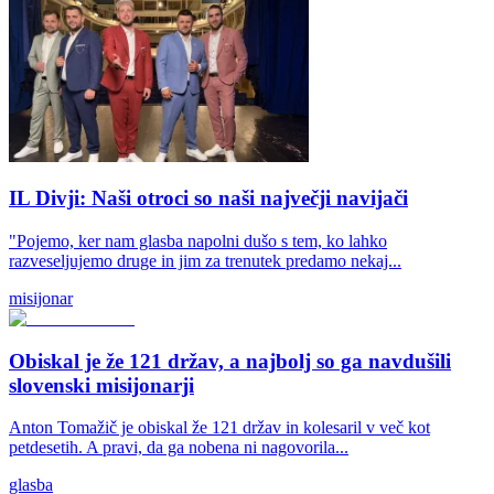
IL Divji: Naši otroci so naši največji navijači
"Pojemo, ker nam glasba napolni dušo s tem, ko lahko
razveseljujemo druge in jim za trenutek predamo nekaj...
misijonar
Obiskal je že 121 držav, a najbolj so ga navdušili
slovenski misijonarji
Anton Tomažič je obiskal že 121 držav in kolesaril v več kot
petdesetih. A pravi, da ga nobena ni nagovorila...
glasba