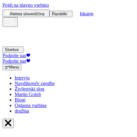
Pojdi na glavno vsebino
Iskanje
Aleteia
slovenščina
Razdelki
Storitve
Podprite nas
Podprite nas
Menu
Intervju
Navdihujoče zgodbe
Življenjski slog
Martin Golob
Blogi
Oglasna vsebina
družina