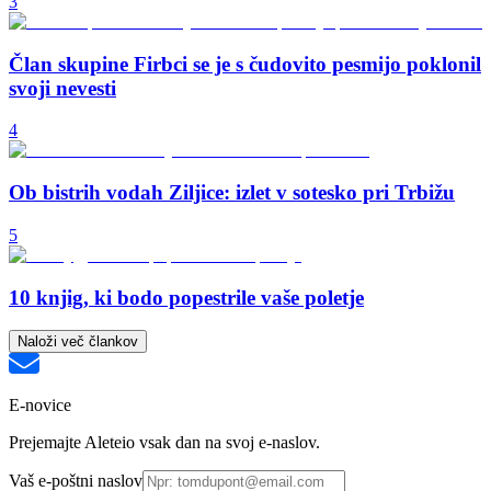
3
Član skupine Firbci se je s čudovito pesmijo poklonil
svoji nevesti
4
Ob bistrih vodah Ziljice: izlet v sotesko pri Trbižu
5
10 knjig, ki bodo popestrile vaše poletje
Naloži več člankov
E-novice
Prejemajte Aleteio vsak dan na svoj e-naslov.
Vaš e-poštni naslov