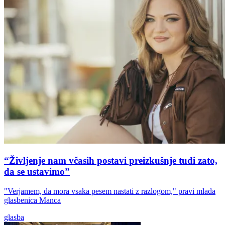
“Življenje nam včasih postavi preizkušnje tudi zato,
da se ustavimo”
"Verjamem, da mora vsaka pesem nastati z razlogom," pravi mlada
glasbenica Manca
glasba