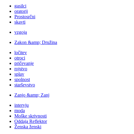
gasilci
oratorij
Prostosrčni
skavti
vzgoja
Zakon &amp; Družina
ločitev
otroci
pričevanje
rojstvo
splav
spolnost
starševstvo
Zanjo &amp; Zanj
intervju
moda
Moške skrivnosti
Oddaja Reflektor
Ženska ženski