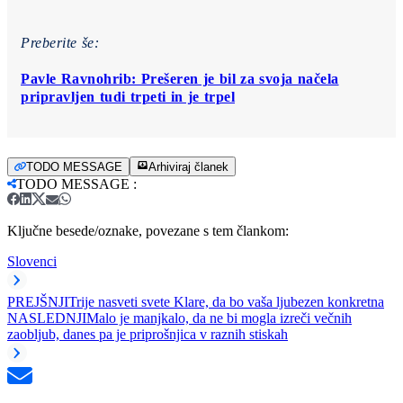
Preberite še:
Pavle Ravnohrib: Prešeren je bil za svoja načela
pripravljen tudi trpeti in je trpel
TODO MESSAGE
Arhiviraj članek
TODO MESSAGE
:
Ključne besede/oznake, povezane s tem člankom:
Slovenci
PREJŠNJI
Trije nasveti svete Klare, da bo vaša ljubezen konkretna
NASLEDNJI
Malo je manjkalo, da ne bi mogla izreči večnih
zaobljub, danes pa je priprošnjica v raznih stiskah