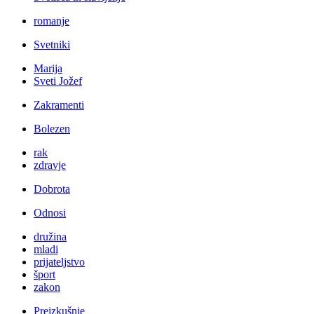
romanje
Svetniki
Marija
Sveti Jožef
Zakramenti
Bolezen
rak
zdravje
Dobrota
Odnosi
družina
mladi
prijateljstvo
šport
zakon
Preizkušnje