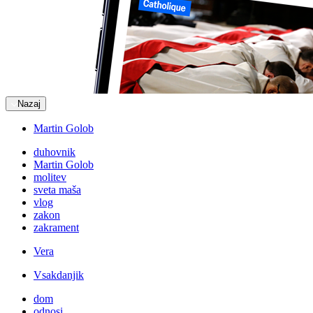
Nazaj
Martin Golob
duhovnik
Martin Golob
molitev
sveta maša
vlog
zakon
zakrament
Vera
Vsakdanjik
dom
odnosi