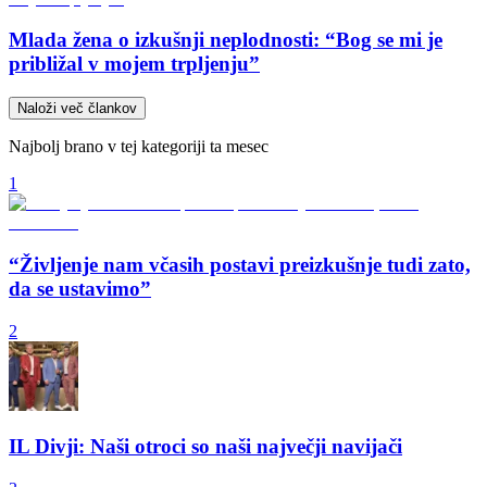
Mlada žena o izkušnji neplodnosti: “Bog se mi je
približal v mojem trpljenju”
Naloži več člankov
Najbolj brano v tej kategoriji ta mesec
1
“Življenje nam včasih postavi preizkušnje tudi zato,
da se ustavimo”
2
IL Divji: Naši otroci so naši največji navijači