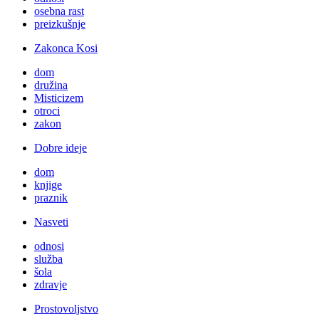
osebna rast
preizkušnje
Zakonca Kosi
dom
družina
Misticizem
otroci
zakon
Dobre ideje
dom
knjige
praznik
Nasveti
odnosi
služba
šola
zdravje
Prostovoljstvo