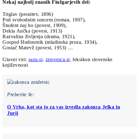
Nekaj najbolj znanih Finžgarjevih del:
Triglav (pesnitev, 1896)
Pod svobodnim soncem (roman, 1907),
Študent naj bo (povest, 1909),
Dekla Ančka (povest, 1913)
Razvalina življenja (drama, 1921),
Gospod Hudournik (mladinska proza, 1934),
Gostač Matevž (povest, 1953) …
Glavni viri:
sazu.si,
zirovnica.si,
leksikon slovenske
književnosti
Preberite še:
O Vrba, kot sta jo za vas izvedla zakonca Jelka in
Jurij