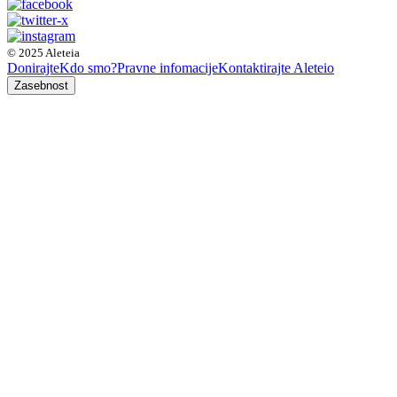
© 2025 Aleteia
Donirajte
Kdo smo?
Pravne infomacije
Kontaktirajte Aleteio
Zasebnost