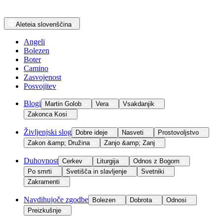
Aleteia
slovenščina
Angeli
Bolezen
Boter
Camino
Zasvojenost
Posvojitev
Blogi
Martin Golob
Vera
Vsakdanjik
Zakonca Kosi
Življenjski slog
Dobre ideje
Nasveti
Prostovoljstvo
Zakon &amp; Družina
Zanjo &amp; Zanj
Duhovnost
Cerkev
Liturgija
Odnos z Bogom
Po smrti
Svetišča in slavljenje
Svetniki
Zakramenti
Navdihujoče zgodbe
Bolezen
Dobrota
Odnosi
Preizkušnje