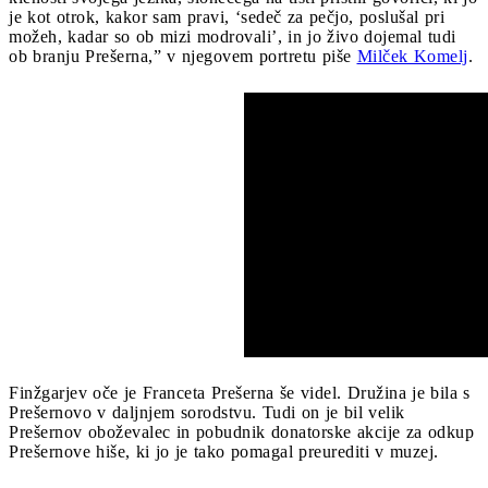
je kot otrok, kakor sam pravi, ‘sedeč za pečjo, poslušal pri
možeh, kadar so ob mizi modrovali’, in jo živo dojemal tudi
ob branju Prešerna,” v njegovem portretu piše
Milček Komelj
.
Finžgarjev oče je Franceta Prešerna še videl. Družina je bila s
Prešernovo v daljnjem sorodstvu. Tudi on je bil velik
Prešernov oboževalec in pobudnik donatorske akcije za odkup
Prešernove hiše, ki jo je tako pomagal preurediti v muzej.