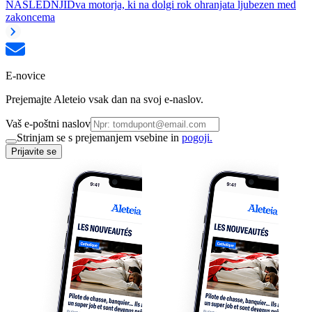
NASLEDNJI
Dva motorja, ki na dolgi rok ohranjata ljubezen med
zakoncema
E-novice
Prejemajte Aleteio vsak dan na svoj e-naslov.
Vaš e-poštni naslov
Strinjam se s prejemanjem vsebine in
pogoji.
Prijavite se