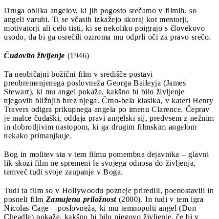
Druga oblika angelov, ki jih pogosto srečamo v filmih, so
angeli varuhi. Ti se včasih izkažejo skoraj kot mentorji,
motivatorji ali celo tisti, ki se nekoliko poigrajo s človekovo
usodo, da bi ga osrečili oziroma mu odprli oči za pravo srečo.
Čudovito življenje
(1946)
Ta neobičajni božični film v središče postavi
preobremenjenega poslovneža Georga Baileyja (James
Stewart), ki mu angel pokaže, kakšno bi bilo življenje
njegovih bližnjih brez njega. Črno-bela klasika, v kateri Henry
Travers odigra prikupnega angela po imenu Clarence. Čeprav
je malce čudaški, oddaja pravi angelski sij, predvsem z nežnim
in dobrotljivim nastopom, ki ga drugim filmskim angelom
nekako primanjkuje.
Bog in molitev sta v tem filmu pomembna dejavnika – glavni
lik skozi film ne spremeni le svojega odnosa do življenja,
temveč tudi svoje zaupanje v Boga.
Tudi ta film so v Hollywoodu pozneje priredili, poenostavili in
posneli film
Zamujena priložnost
(2000). In tudi v tem igra
Nicolas Cage – poslovneža, ki mu temnopolti angel (Don
Cheadle) pokaže, kakšno bi bilo njegovo življenje, če bi v