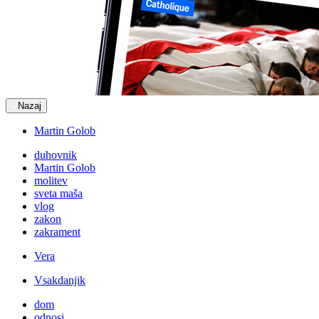
Nazaj
Martin Golob
duhovnik
Martin Golob
molitev
sveta maša
vlog
zakon
zakrament
Vera
Vsakdanjik
dom
odnosi