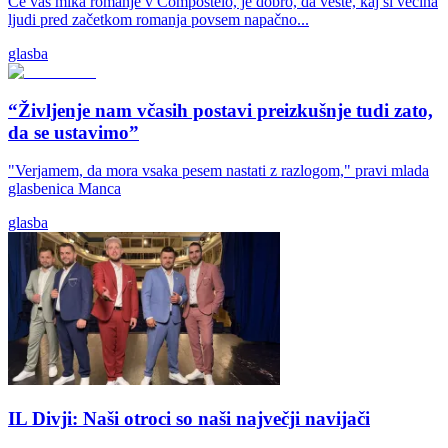
Če vas mika romanje v Compostelo, je dobro, da veste, kaj si večina
ljudi pred začetkom romanja povsem napačno...
glasba
“Življenje nam včasih postavi preizkušnje tudi zato,
da se ustavimo”
"Verjamem, da mora vsaka pesem nastati z razlogom," pravi mlada
glasbenica Manca
glasba
IL Divji: Naši otroci so naši največji navijači