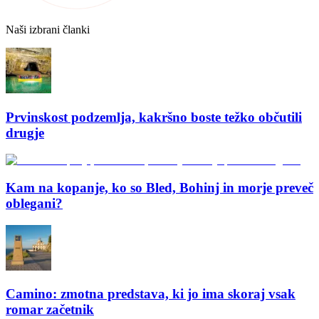
Naši izbrani članki
Prvinskost podzemlja, kakršno boste težko občutili
drugje
Kam na kopanje, ko so Bled, Bohinj in morje preveč
oblegani?
Camino: zmotna predstava, ki jo ima skoraj vsak
romar začetnik