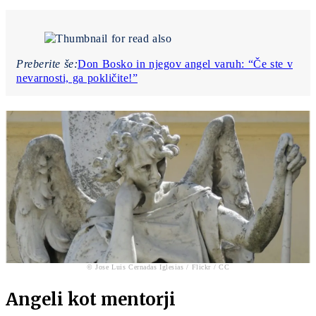
Preberite še:
Don Bosko in njegov angel varuh: “Če ste v
nevarnosti, ga pokličite!”
© Jose Luis Cernadas Iglesias / Flickr / CC
Angeli kot mentorji