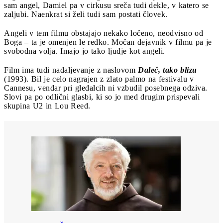
sam angel, Damiel pa v cirkusu sreča tudi dekle, v katero se
zaljubi. Naenkrat si želi tudi sam postati človek.
Angeli v tem filmu obstajajo nekako ločeno, neodvisno od
Boga – ta je omenjen le redko. Močan dejavnik v filmu pa je
svobodna volja. Imajo jo tako ljudje kot angeli.
Film ima tudi nadaljevanje z naslovom
Daleč, tako blizu
(1993). Bil je celo nagrajen z zlato palmo na festivalu v
Cannesu, vendar pri gledalcih ni vzbudil posebnega odziva.
Slovi pa po odlični glasbi, ki so jo med drugim prispevali
skupina U2 in Lou Reed.