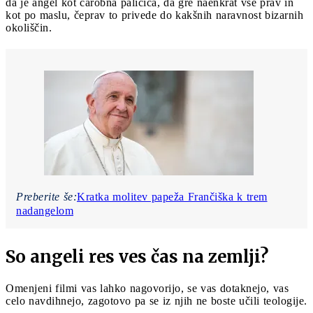
da je angel kot čarobna paličica, da gre naenkrat vse prav in
kot po maslu, čeprav to privede do kakšnih naravnost bizarnih
okoliščin.
Preberite še:
Kratka molitev papeža Frančiška k trem
nadangelom
So angeli res ves čas na zemlji?
Omenjeni filmi vas lahko nagovorijo, se vas dotaknejo, vas
celo navdihnejo, zagotovo pa se iz njih ne boste učili teologije.