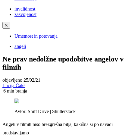
invalidnost
zasvojenost
✕
Umetnost in potovanja
angeli
Ne prav nedolžne upodobitve angelov v
filmih
objavljeno 25/02/21
|
Lucija Čakš
|
6
min branja
Avtor:
Shift Drive | Shutterstock
Angeli v filmih niso brezgrešna bitja, kakršna si po navadi
predstavljamo