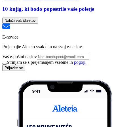
10 knjig, ki bodo popestrile vaše poletje
Naloži več člankov
E-novice
Prejemajte Aleteio vsak dan na svoj e-naslov.
Vaš e-poštni naslov
Strinjam se s prejemanjem vsebine in
pogoji.
Prijavite se