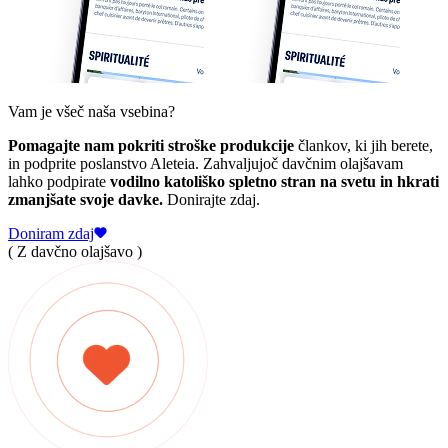
Vam je všeč naša vsebina?
Pomagajte nam pokriti stroške produkcije
člankov, ki jih berete,
in podprite poslanstvo Aleteia. Zahvaljujoč davčnim olajšavam
lahko podpirate
vodilno katoliško spletno stran na svetu in hkrati
zmanjšate svoje davke.
Donirajte zdaj.
Doniram zdaj
( Z davčno olajšavo )