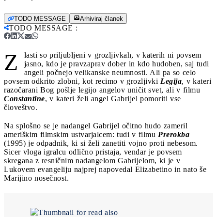
TODO MESSAGE
Arhiviraj članek
TODO MESSAGE
:
Z
lasti so priljubljeni v grozljivkah, v katerih ni povsem
jasno, kdo je pravzaprav dober in kdo hudoben, saj tudi
angeli počnejo velikanske neumnosti. Ali pa so celo
povsem odkrito zlobni, kot recimo v grozljivki
Legija
, v kateri
razočarani Bog pošlje legijo angelov uničit svet, ali v filmu
Constantine
, v kateri želi angel Gabrijel pomoriti vse
človeštvo.
Na splošno se je nadangel Gabrijel očitno hudo zameril
ameriškim filmskim ustvarjalcem: tudi v filmu
Prerokba
(1995) je odpadnik, ki si želi zanetiti vojno proti nebesom.
Sicer vloga igralcu odlično pristaja, vendar je povsem
skregana z resničnim nadangelom Gabrijelom, ki je v
Lukovem evangeliju najprej napovedal Elizabetino in nato še
Marijino nosečnost.