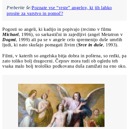
Preberite še:
Poznate vse “vrste” angelov, ki jih lahko
prosite za varstvo in pomoč?
Pogosti so angeli, ki kadijo in popivajo (recimo v filmu
Michael
, 1996), so sarkastični in zajedljivi (angel Metatron v
Dogmi
, 1999) ali pa se v angele celo spremenijo duše umrlih
ljudi, ki nato skušajo pomagati živim (
Srce in duše
, 1993).
Filmi, v katerih so angelska bitja dobra in poštena, so redki, pa
zato toliko bolj dragoceni. Čeprav mora tudi ob ogledu teh
vsaka malo bolj teološko podkovana duša zamižati na eno oko.