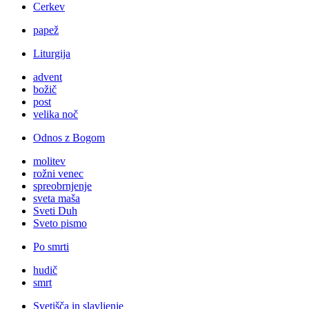
Cerkev
papež
Liturgija
advent
božič
post
velika noč
Odnos z Bogom
molitev
rožni venec
spreobrnjenje
sveta maša
Sveti Duh
Sveto pismo
Po smrti
hudič
smrt
Svetišča in slavljenje