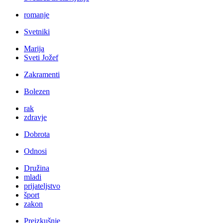
romanje
Svetniki
Marija
Sveti Jožef
Zakramenti
Bolezen
rak
zdravje
Dobrota
Odnosi
Družina
mladi
prijateljstvo
šport
zakon
Preizkušnje