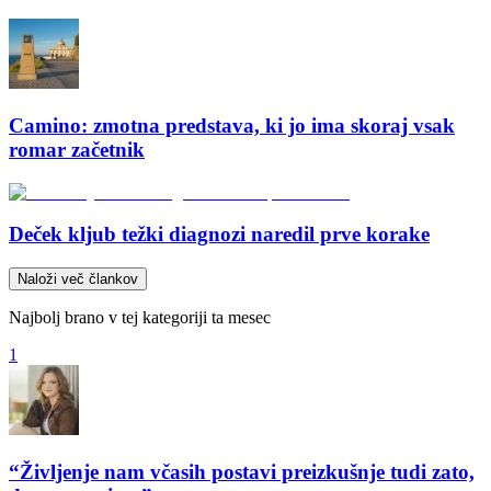
Camino: zmotna predstava, ki jo ima skoraj vsak
romar začetnik
Deček kljub težki diagnozi naredil prve korake
Naloži več člankov
Najbolj brano v tej kategoriji ta mesec
1
“Življenje nam včasih postavi preizkušnje tudi zato,