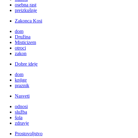
osebna rast
preizkušnje
Zakonca Kosi
dom
Družina
Misticizem
otroci
zakon
Dobre ideje
dom
knjige
praznik
Nasveti
odnosi
služba
šola
zdravje
Prostovoljstvo