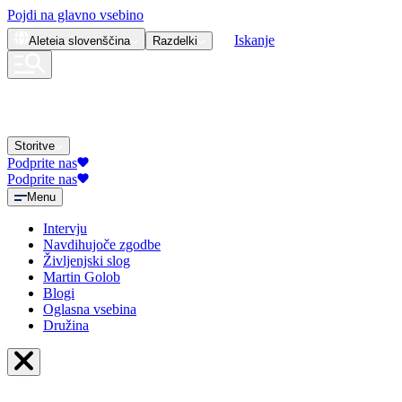
Pojdi na glavno vsebino
Iskanje
Aleteia
slovenščina
Razdelki
Storitve
Podprite nas
Podprite nas
Menu
Intervju
Navdihujoče zgodbe
Življenjski slog
Martin Golob
Blogi
Oglasna vsebina
Družina