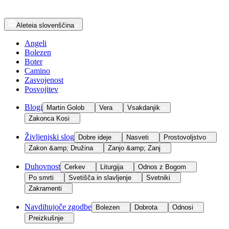
Aleteia
slovenščina
Angeli
Bolezen
Boter
Camino
Zasvojenost
Posvojitev
Blogi
Martin Golob
Vera
Vsakdanjik
Zakonca Kosi
Življenjski slog
Dobre ideje
Nasveti
Prostovoljstvo
Zakon &amp; Družina
Zanjo &amp; Zanj
Duhovnost
Cerkev
Liturgija
Odnos z Bogom
Po smrti
Svetišča in slavljenje
Svetniki
Zakramenti
Navdihujoče zgodbe
Bolezen
Dobrota
Odnosi
Preizkušnje