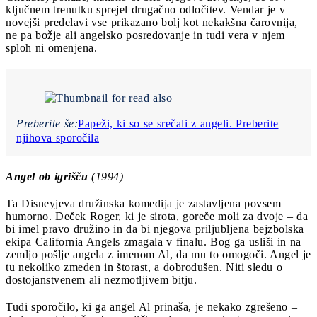
ključnem trenutku sprejel drugačno odločitev. Vendar je v
novejši predelavi vse prikazano bolj kot nekakšna čarovnija,
ne pa božje ali angelsko posredovanje in tudi vera v njem
sploh ni omenjena.
Preberite še:
Papeži, ki so se srečali z angeli. Preberite
njihova sporočila
Angel ob igrišču
(1994)
Ta Disneyjeva družinska komedija je zastavljena povsem
humorno. Deček Roger, ki je sirota, goreče moli za dvoje – da
bi imel pravo družino in da bi njegova priljubljena bejzbolska
ekipa California Angels zmagala v finalu. Bog ga usliši in na
zemljo pošlje angela z imenom Al, da mu to omogoči. Angel je
tu nekoliko zmeden in štorast, a dobrodušen. Niti sledu o
dostojanstvenem ali nezmotljivem bitju.
Tudi sporočilo, ki ga angel Al prinaša, je nekako zgrešeno –