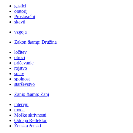
gasilci
oratorij
Prostosrčni
skavti
vzgoja
Zakon &amp; Družina
ločitev
otroci
pričevanje
rojstvo
splav
spolnost
starševstvo
Zanjo &amp; Zanj
intervju
moda
Moške skrivnosti
Oddaja Reflektor
Ženska ženski