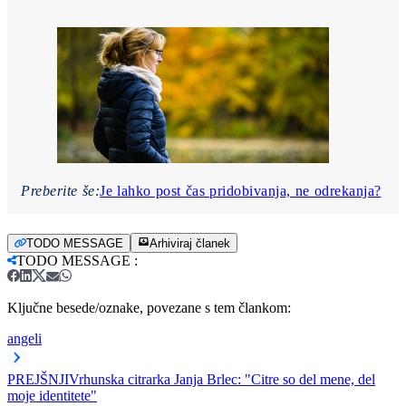
Preberite še:
Je lahko post čas pridobivanja, ne odrekanja?
TODO MESSAGE
Arhiviraj članek
TODO MESSAGE
:
Ključne besede/oznake, povezane s tem člankom:
angeli
PREJŠNJI
Vrhunska citrarka Janja Brlec: "Citre so del mene, del
moje identitete"