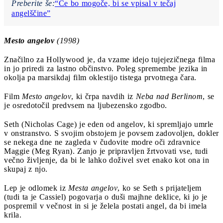
Preberite še:
“Če bo mogoče, bi se vpisal v tečaj
angelščine”
Mesto angelov
(1998)
Značilno za Hollywood je, da vzame idejo tujejezičnega filma
in jo priredi za lastno občinstvo. Poleg spremembe jezika in
okolja pa marsikdaj film oklestijo tistega prvotnega čara.
Film
Mesto angelov
, ki črpa navdih iz
Neba nad Berlinom
, se
je osredotočil predvsem na ljubezensko zgodbo.
Seth (Nicholas Cage) je eden od angelov, ki spremljajo umrle
v onstranstvo. S svojim obstojem je povsem zadovoljen, dokler
se nekega dne ne zagleda v čudovite modre oči zdravnice
Maggie (Meg Ryan). Zanjo je pripravljen žrtvovati vse, tudi
večno življenje, da bi le lahko doživel svet enako kot ona in
skupaj z njo.
Lep je odlomek iz
Mesta angelov
, ko se Seth s prijateljem
(tudi ta je Cassiel) pogovarja o duši majhne deklice, ki jo je
pospremil v večnost in si je želela postati angel, da bi imela
krila.