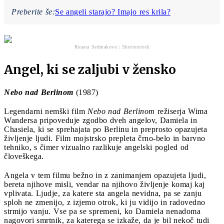
Preberite še:
Se angeli starajo? Imajo res krila?
Renata Sedmakova | Shutterstock
Angel, ki se zaljubi v žensko
Nebo nad Berlinom
(1987)
Legendarni nemški film
Nebo nad Berlinom
režiserja Wima
Wandersa pripoveduje zgodbo dveh angelov, Damiela in
Chasiela, ki se sprehajata po Berlinu in preprosto opazujeta
življenje ljudi. Film mojstrsko prepleta črno-belo in barvno
tehniko, s čimer vizualno razlikuje angelski pogled od
človeškega.
Angela v tem filmu bežno in z zanimanjem opazujeta ljudi,
bereta njihove misli, vendar na njihovo življenje komaj kaj
vplivata. Ljudje, za katere sta angela nevidna, pa se zanju
sploh ne zmenijo, z izjemo otrok, ki ju vidijo in radovedno
strmijo vanju. Vse pa se spremeni, ko Damiela nenadoma
nagovori smrtnik, za katerega se izkaže, da je bil nekoč tudi