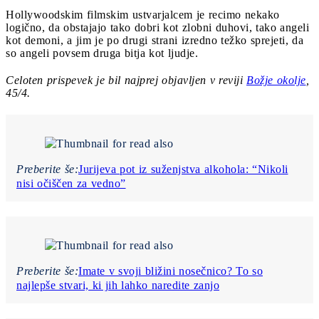
Hollywoodskim filmskim ustvarjalcem je recimo nekako
logično, da obstajajo tako dobri kot zlobni duhovi, tako angeli
kot demoni, a jim je po drugi strani izredno težko sprejeti, da
so angeli povsem druga bitja kot ljudje.
Celoten prispevek je bil najprej objavljen v reviji
Božje okolje
,
45/4.
Preberite še:
Jurijeva pot iz suženjstva alkohola: “Nikoli
nisi očiščen za vedno”
Preberite še:
Imate v svoji bližini nosečnico? To so
najlepše stvari, ki jih lahko naredite zanjo