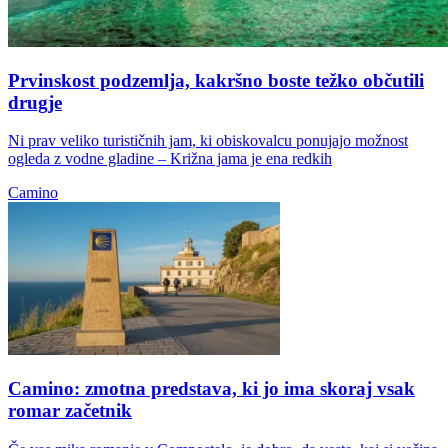
Prvinskost podzemlja, kakršno boste težko občutili
drugje
Ni prav veliko turističnih jam, ki obiskovalcu ponujajo možnost
ogleda z vodne gladine – Križna jama je ena redkih
Camino
Camino: zmotna predstava, ki jo ima skoraj vsak
romar začetnik