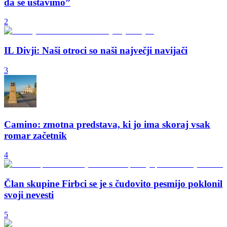
da se ustavimo”
2
IL Divji: Naši otroci so naši največji navijači
3
Camino: zmotna predstava, ki jo ima skoraj vsak
romar začetnik
4
Član skupine Firbci se je s čudovito pesmijo poklonil
svoji nevesti
5