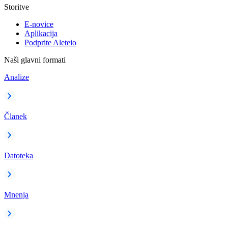
Storitve
E-novice
Aplikacija
Podprite Aleteio
Naši glavni formati
Analize
Članek
Datoteka
Mnenja