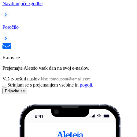
Navdihujoče zgodbe
Poročilo
E-novice
Prejemajte Aleteio vsak dan na svoj e-naslov.
Vaš e-poštni naslov
Strinjam se s prejemanjem vsebine in
pogoji.
Prijavite se