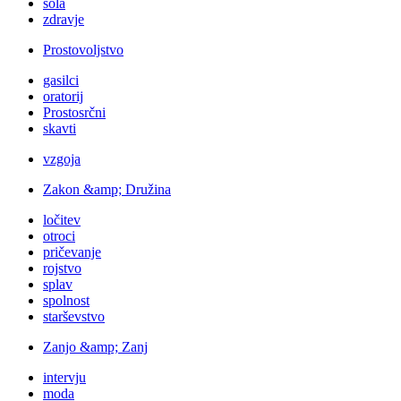
šola
zdravje
Prostovoljstvo
gasilci
oratorij
Prostosrčni
skavti
vzgoja
Zakon &amp; Družina
ločitev
otroci
pričevanje
rojstvo
splav
spolnost
starševstvo
Zanjo &amp; Zanj
intervju
moda