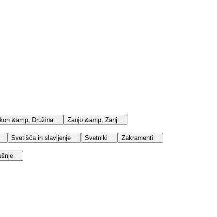
kon &amp; Družina
Zanjo &amp; Zanj
Svetišča in slavljenje
Svetniki
Zakramenti
ušnje