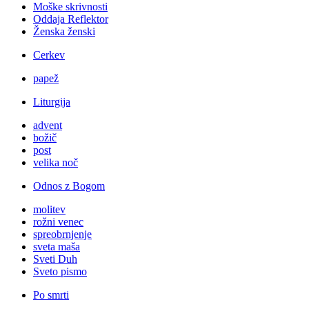
Moške skrivnosti
Oddaja Reflektor
Ženska ženski
Cerkev
papež
Liturgija
advent
božič
post
velika noč
Odnos z Bogom
molitev
rožni venec
spreobrnjenje
sveta maša
Sveti Duh
Sveto pismo
Po smrti