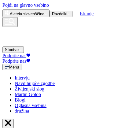
Pojdi na glavno vsebino
Iskanje
Aleteia
slovenščina
Razdelki
Storitve
Podprite nas
Podprite nas
Menu
Intervju
Navdihujoče zgodbe
Življenjski slog
Martin Golob
Blogi
Oglasna vsebina
družina