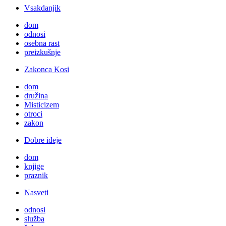
Vsakdanjik
dom
odnosi
osebna rast
preizkušnje
Zakonca Kosi
dom
družina
Misticizem
otroci
zakon
Dobre ideje
dom
knjige
praznik
Nasveti
odnosi
služba