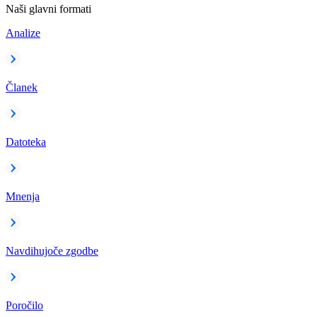
Naši glavni formati
Analize
Članek
Datoteka
Mnenja
Navdihujoče zgodbe
Poročilo