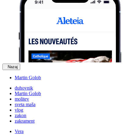
Nazaj
Martin Golob
duhovnik
Martin Golob
molitev
sveta maša
vlog
zakon
zakrament
Vera