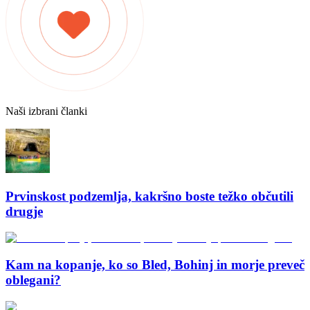
Naši izbrani članki
Prvinskost podzemlja, kakršno boste težko občutili
drugje
Kam na kopanje, ko so Bled, Bohinj in morje preveč
oblegani?