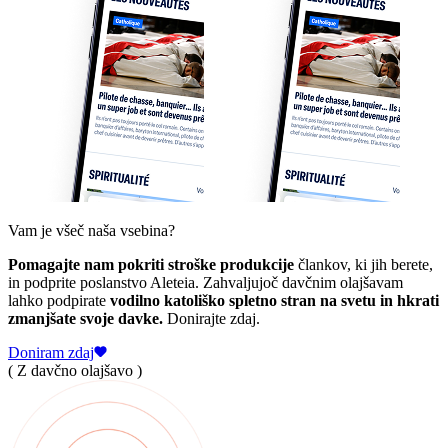
Vam je všeč naša vsebina?
Pomagajte nam pokriti stroške produkcije
člankov, ki jih berete,
in podprite poslanstvo Aleteia. Zahvaljujoč davčnim olajšavam
lahko podpirate
vodilno katoliško spletno stran na svetu in hkrati
zmanjšate svoje davke.
Donirajte zdaj.
Doniram zdaj
( Z davčno olajšavo )