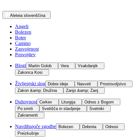
Aleteia
slovenščina
Angeli
Bolezen
Boter
Camino
Zasvojenost
Posvojitev
Blogi
Martin Golob
Vera
Vsakdanjik
Zakonca Kosi
Življenjski slog
Dobre ideje
Nasveti
Prostovoljstvo
Zakon &amp; Družina
Zanjo &amp; Zanj
Duhovnost
Cerkev
Liturgija
Odnos z Bogom
Po smrti
Svetišča in slavljenje
Svetniki
Zakramenti
Navdihujoče zgodbe
Bolezen
Dobrota
Odnosi
Preizkušnje