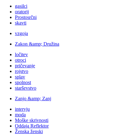
gasilci
oratorij
Prostosrčni
skavti
vzgoja
Zakon &amp; Družina
ločitev
otroci
pričevanje
rojstvo
splav
spolnost
starševstvo
Zanjo &amp; Zanj
intervju
moda
Moške skrivnosti
Oddaja Reflektor
Ženska ženski