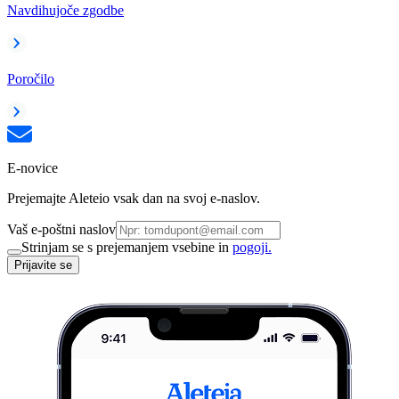
Navdihujoče zgodbe
Poročilo
E-novice
Prejemajte Aleteio vsak dan na svoj e-naslov.
Vaš e-poštni naslov
Strinjam se s prejemanjem vsebine in
pogoji.
Prijavite se