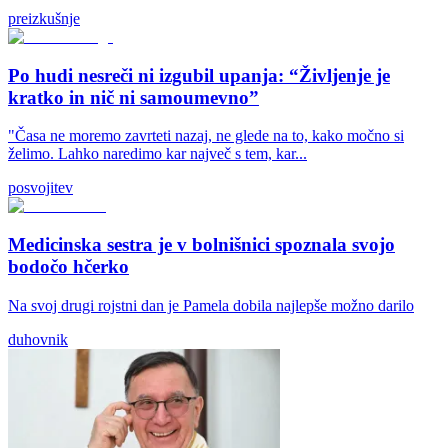
preizkušnje
Po hudi nesreči ni izgubil upanja: “Življenje je
kratko in nič ni samoumevno”
"Časa ne moremo zavrteti nazaj, ne glede na to, kako močno si
želimo. Lahko naredimo kar največ s tem, kar...
posvojitev
Medicinska sestra je v bolnišnici spoznala svojo
bodočo hčerko
Na svoj drugi rojstni dan je Pamela dobila najlepše možno darilo
duhovnik