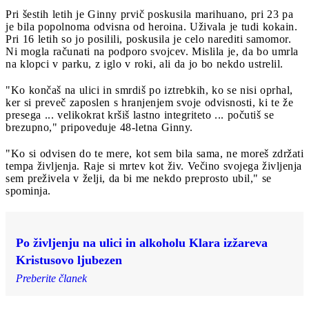
Pri šestih letih je Ginny prvič poskusila marihuano, pri 23 pa
je bila popolnoma odvisna od heroina. Uživala je tudi kokain.
Pri 16 letih so jo posilili, poskusila je celo narediti samomor.
Ni mogla računati na podporo svojcev. Mislila je, da bo umrla
na klopci v parku, z iglo v roki, ali da jo bo nekdo ustrelil.
"Ko končaš na ulici in smrdiš po iztrebkih, ko se nisi oprhal,
ker si preveč zaposlen s hranjenjem svoje odvisnosti, ki te že
presega ... velikokrat kršiš lastno integriteto ... počutiš se
brezupno," pripoveduje 48-letna Ginny.
"Ko si odvisen do te mere, kot sem bila sama, ne moreš zdržati
tempa življenja. Raje si mrtev kot živ. Večino svojega življenja
sem preživela v želji, da bi me nekdo preprosto ubil," se
spominja.
Po življenju na ulici in alkoholu Klara izžareva
Kristusovo ljubezen
Preberite članek