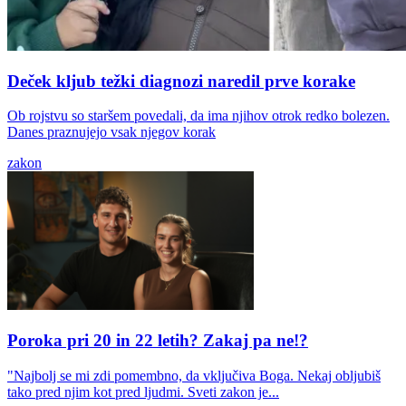
Deček kljub težki diagnozi naredil prve korake
Ob rojstvu so staršem povedali, da ima njihov otrok redko bolezen.
Danes praznujejo vsak njegov korak
zakon
Poroka pri 20 in 22 letih? Zakaj pa ne!?
"Najbolj se mi zdi pomembno, da vključiva Boga. Nekaj obljubiš
tako pred njim kot pred ljudmi. Sveti zakon je...