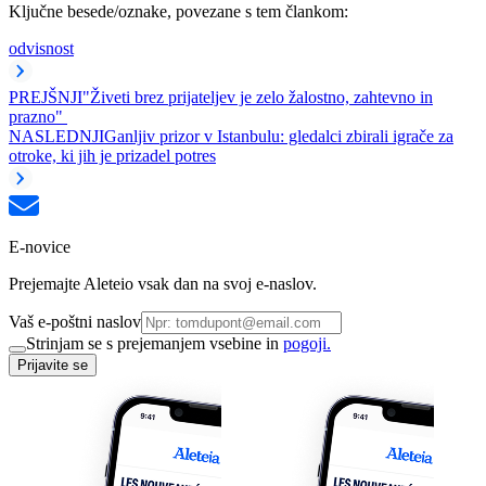
Ključne besede/oznake, povezane s tem člankom:
odvisnost
PREJŠNJI
"Živeti brez prijateljev je zelo žalostno, zahtevno in
prazno"
NASLEDNJI
Ganljiv prizor v Istanbulu: gledalci zbirali igrače za
otroke, ki jih je prizadel potres
E-novice
Prejemajte Aleteio vsak dan na svoj e-naslov.
Vaš e-poštni naslov
Strinjam se s prejemanjem vsebine in
pogoji.
Prijavite se