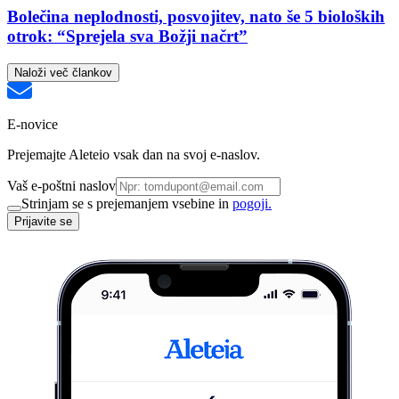
Bolečina neplodnosti, posvojitev, nato še 5 bioloških
otrok: “Sprejela sva Božji načrt”
Naloži več člankov
E-novice
Prejemajte Aleteio vsak dan na svoj e-naslov.
Vaš e-poštni naslov
Strinjam se s prejemanjem vsebine in
pogoji.
Prijavite se