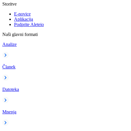
Storitve
E-novice
Aplikacija
Podprite Aleteio
Naši glavni formati
Analize
Članek
Datoteka
Mnenja