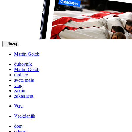
Nazaj
Martin Golob
duhovnik
Martin Golob
molitev
sveta maša
vlog
zakon
zakrament
Vera
Vsakdanjik
dom
odnosi