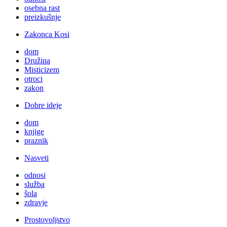
osebna rast
preizkušnje
Zakonca Kosi
dom
Družina
Misticizem
otroci
zakon
Dobre ideje
dom
knjige
praznik
Nasveti
odnosi
služba
šola
zdravje
Prostovoljstvo