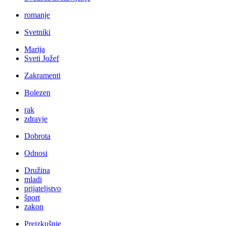
romanje
Svetniki
Marija
Sveti Jožef
Zakramenti
Bolezen
rak
zdravje
Dobrota
Odnosi
Družina
mladi
prijateljstvo
šport
zakon
Preizkušnje