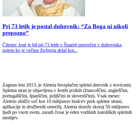
Pri 73 letih je postal duhovnik: “Za Boga ni nikoli
prepozno”
Čilenec José je bil pri 73 letih v Španiji posvečen v duhovnika,
potem ko je večino življenja delal kot...
Zagnan leta 2013, je Aleteia brezplačen spletni dnevnik z novicami.
Spletna stran je objavljena v šestih jezikih (francoščini, angleščini,
portugalščini, španščini, poljščini in slovenščini). Vsak mesec
Aleteio obišče več kot 10 milijonov bralcev prek spletne strani,
aplikacije in družbenih omrežij. Aleteia doseže skoraj 50 milijonov
ljudi po vsem svetu, zaradi česar je eden vodilnih katoliških spletnih
medijev.