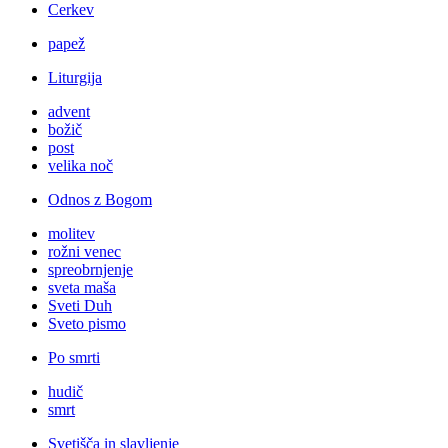
Cerkev
papež
Liturgija
advent
božič
post
velika noč
Odnos z Bogom
molitev
rožni venec
spreobrnjenje
sveta maša
Sveti Duh
Sveto pismo
Po smrti
hudič
smrt
Svetišča in slavljenje