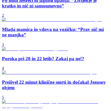
Po hudi nesreči ni izgubil upanja: “Življenje je
kratko in nič ni samoumevno”
2
Mlada mamica in vdova na vozičku: “Prav nič mi
ne manjka”
3
Poroka pri 20 in 22 letih? Zakaj pa ne!?
4
Preživel 22 minut klinične smrti in dočakal Jezusov
objem
5