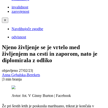
invalidnost
zasvojenost
✕
Navdihujoče zgodbe
odvisnost
Njeno življenje se je vrtelo med
življenjem na cesti in zaporom, nato je
diplomirala z odliko
objavljeno 27/02/23
|
Anna Gębalska-Berekets
|
3
min branja
Avtor:
fot. V Ginny Burton | Facebook
Že pri šestih letih je poskusila marihuano, trikrat je končala v