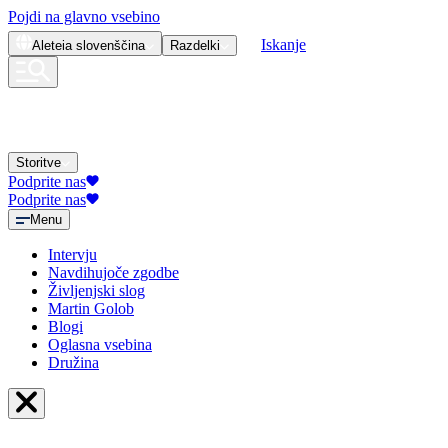
Pojdi na glavno vsebino
Iskanje
Aleteia
slovenščina
Razdelki
Storitve
Podprite nas
Podprite nas
Menu
Intervju
Navdihujoče zgodbe
Življenjski slog
Martin Golob
Blogi
Oglasna vsebina
Družina