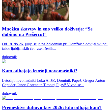
Množica skavtov in eno veliko doživetje: “Se
dobimo na Prešercu!”
Od 18. do 26. julija se je na Želodniku pri Domžalah odvijal skupni
tabor ljubljanskih čet, vseh šestih...
duhovnik
Kam odhajajo letošnji novomašniki?
Letošnji novomašniki Luka Anžič, Dominik Papež, Gregor Anton
Capuder, Janez Gorenc in Timotej Fijavž Vivod se...
duhovnik
Premestitve duhovnikov 2026: kdo odhaja kam?