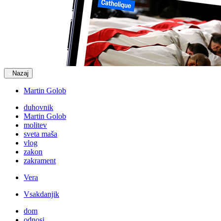
Nazaj
Martin Golob
duhovnik
Martin Golob
molitev
sveta maša
vlog
zakon
zakrament
Vera
Vsakdanjik
dom
odnosi