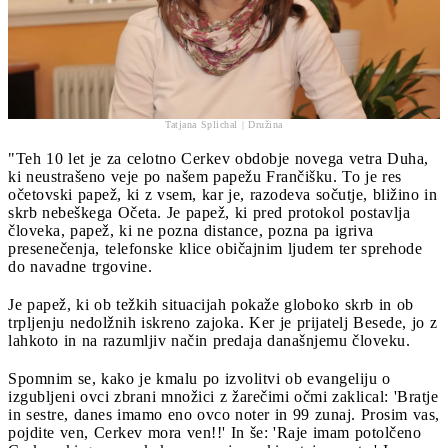
Tatjana Splichal | Družina
"Teh 10 let je za celotno Cerkev obdobje novega vetra Duha,
ki neustrašeno veje po našem papežu Frančišku. To je res
očetovski papež, ki z vsem, kar je, razodeva sočutje, bližino in
skrb nebeškega Očeta. Je papež, ki pred protokol postavlja
človeka, papež, ki ne pozna distance, pozna pa igriva
presenečenja, telefonske klice običajnim ljudem ter sprehode
do navadne trgovine.
Je papež, ki ob težkih situacijah pokaže globoko skrb in ob
trpljenju nedolžnih iskreno zajoka. Ker je prijatelj Besede, jo z
lahkoto in na razumljiv način predaja današnjemu človeku.
Spomnim se, kako je kmalu po izvolitvi ob evangeliju o
izgubljeni ovci zbrani množici z žarečimi očmi zaklical: 'Bratje
in sestre, danes imamo eno ovco noter in 99 zunaj. Prosim vas,
pojdite ven, Cerkev mora ven!!' In še: 'Raje imam potolčeno