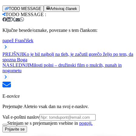
TODO MESSAGE
Arhiviraj članek
TODO MESSAGE
:
Ključne besede/oznake, povezane s tem člankom:
papež Frančišek
PREJŠNJI
Ko je bil najbolj na tleh, je začutil gorečo željo po tem, da
spozna Boga
NASLEDNJI
Milosti polni – družinski film o mulcih, nunah in
nogometu
E-novice
Prejemajte Aleteio vsak dan na svoj e-naslov.
Vaš e-poštni naslov
Strinjam se s prejemanjem vsebine in
pogoji.
Prijavite se