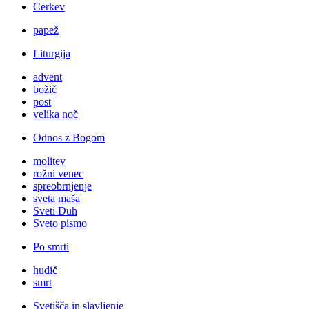
Cerkev
papež
Liturgija
advent
božič
post
velika noč
Odnos z Bogom
molitev
rožni venec
spreobrnjenje
sveta maša
Sveti Duh
Sveto pismo
Po smrti
hudič
smrt
Svetišča in slavljenje