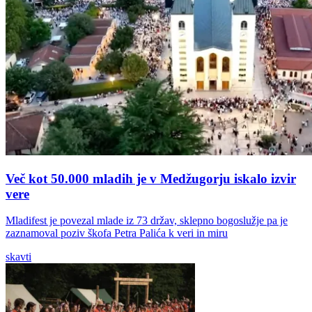
Več kot 50.000 mladih je v Medžugorju iskalo izvir
vere
Mladifest je povezal mlade iz 73 držav, sklepno bogoslužje pa je
zaznamoval poziv škofa Petra Palića k veri in miru
skavti