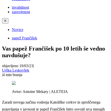
invalidnost
zasvojenost
✕
Novice
papež Frančišek
Vas papež Frančišek po 10 letih še vedno
navdušuje?
objavljeno 19/03/23
|
Urška Leskovšek
|
4
min branja
Avtor:
Antoine Mekary | ALETEIA
Zaradi novega načina vodenja Katoliške cerkve in sproščenega
pojavljanja v javnosti je papež Frančišek hitro osvojil srca mnogih