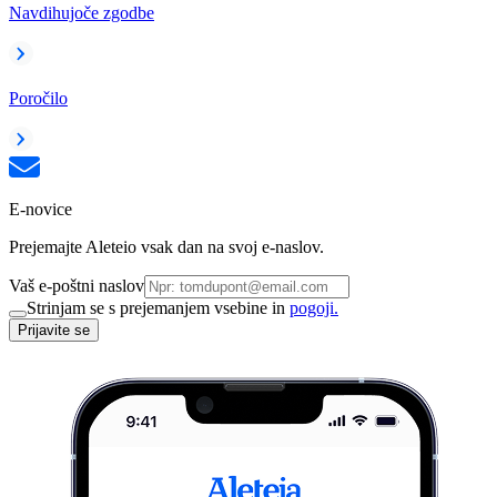
Navdihujoče zgodbe
Poročilo
E-novice
Prejemajte Aleteio vsak dan na svoj e-naslov.
Vaš e-poštni naslov
Strinjam se s prejemanjem vsebine in
pogoji.
Prijavite se