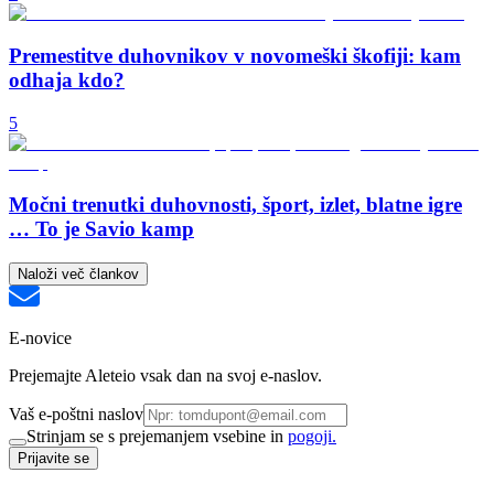
Premestitve duhovnikov v novomeški škofiji: kam
odhaja kdo?
5
Močni trenutki duhovnosti, šport, izlet, blatne igre
… To je Savio kamp
Naloži več člankov
E-novice
Prejemajte Aleteio vsak dan na svoj e-naslov.
Vaš e-poštni naslov
Strinjam se s prejemanjem vsebine in
pogoji.
Prijavite se