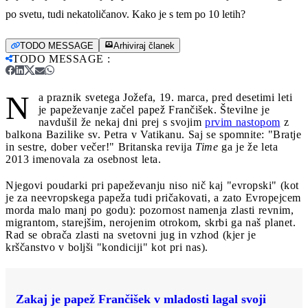
po svetu, tudi nekatoličanov. Kako je s tem po 10 letih?
TODO MESSAGE
Arhiviraj članek
TODO MESSAGE
:
N
a praznik svetega Jožefa, 19. marca, pred desetimi leti
je papeževanje začel papež Frančišek. Številne je
navdušil že nekaj dni prej s svojim
prvim nastopom
z
balkona Bazilike sv. Petra v Vatikanu. Saj se spomnite: "Bratje
in sestre, dober večer!" Britanska revija
Time
ga je že leta
2013 imenovala za osebnost leta.
Njegovi poudarki pri papeževanju niso nič kaj "evropski" (kot
je za neevropskega papeža tudi pričakovati, a zato Evropejcem
morda malo manj po godu): pozornost namenja zlasti revnim,
migrantom, starejšim, nerojenim otrokom, skrbi ga naš planet.
Rad se obrača zlasti na svetovni jug in vzhod (kjer je
krščanstvo v boljši "kondiciji" kot pri nas).
Zakaj je papež Frančišek v mladosti lagal svoji