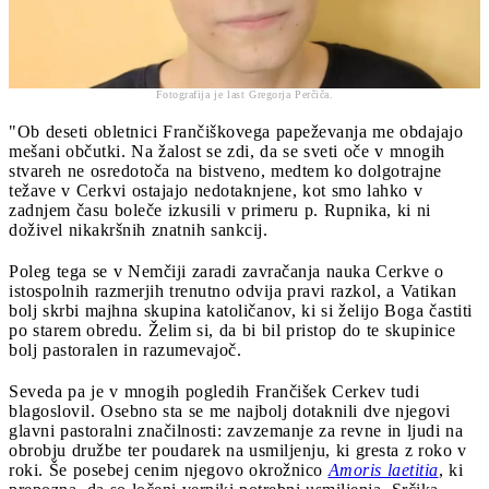
Fotografija je last Gregorja Perčiča.
"Ob deseti obletnici Frančiškovega papeževanja me obdajajo
mešani občutki. Na žalost se zdi, da se sveti oče v mnogih
stvareh ne osredotoča na bistveno, medtem ko dolgotrajne
težave v Cerkvi ostajajo nedotaknjene, kot smo lahko v
zadnjem času boleče izkusili v primeru p. Rupnika, ki ni
doživel nikakršnih znatnih sankcij.
Poleg tega se v Nemčiji zaradi zavračanja nauka Cerkve o
istospolnih razmerjih trenutno odvija pravi razkol, a Vatikan
bolj skrbi majhna skupina katoličanov, ki si želijo Boga častiti
po starem obredu. Želim si, da bi bil pristop do te skupinice
bolj pastoralen in razumevajoč.
Seveda pa je v mnogih pogledih Frančišek Cerkev tudi
blagoslovil. Osebno sta se me najbolj dotaknili dve njegovi
glavni pastoralni značilnosti: zavzemanje za revne in ljudi na
obrobju družbe ter poudarek na usmiljenju, ki gresta z roko v
roki. Še posebej cenim njegovo okrožnico
Amoris laetitia
, ki