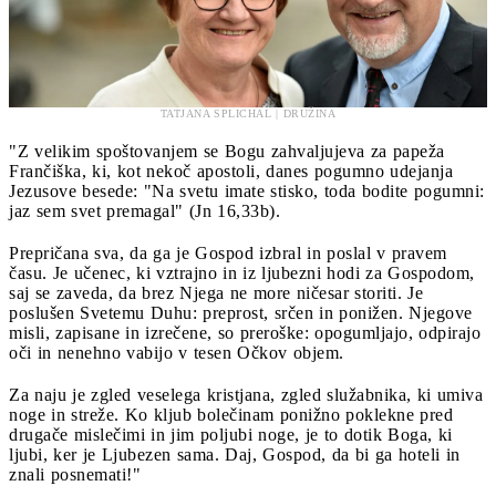
TATJANA SPLICHAL | DRUŽINA
"Z velikim spoštovanjem se Bogu zahvaljujeva za papeža
Frančiška, ki, kot nekoč apostoli, danes pogumno udejanja
Jezusove besede: "Na svetu imate stisko, toda bodite pogumni:
jaz sem svet premagal"
(Jn 16,33b).
Prepričana sva, da ga je Gospod izbral in poslal v pravem
času. Je učenec, ki vztrajno in iz ljubezni hodi za Gospodom,
saj se zaveda, da brez Njega ne more ničesar storiti. Je
poslušen Svetemu Duhu: preprost, srčen in ponižen. Njegove
misli, zapisane in izrečene, so preroške: opogumljajo, odpirajo
oči in nenehno vabijo v tesen Očkov objem.
Za naju je zgled veselega kristjana, zgled služabnika, ki umiva
noge in streže. Ko kljub bolečinam ponižno poklekne pred
drugače mislečimi in jim poljubi noge, je to dotik Boga, ki
ljubi, ker je Ljubezen sama. Daj, Gospod, da bi ga hoteli in
znali posnemati!"