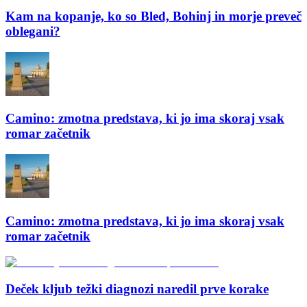
Kam na kopanje, ko so Bled, Bohinj in morje preveč
oblegani?
Camino: zmotna predstava, ki jo ima skoraj vsak
romar začetnik
Camino: zmotna predstava, ki jo ima skoraj vsak
romar začetnik
Deček kljub težki diagnozi naredil prve korake