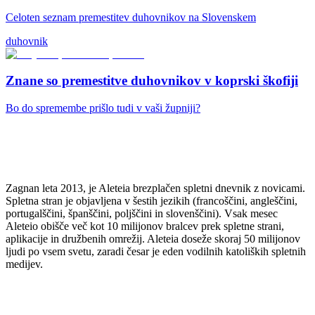
Celoten seznam premestitev duhovnikov na Slovenskem
duhovnik
Znane so premestitve duhovnikov v koprski škofiji
Bo do spremembe prišlo tudi v vaši župniji?
Zagnan leta 2013, je Aleteia brezplačen spletni dnevnik z novicami.
Spletna stran je objavljena v šestih jezikih (francoščini, angleščini,
portugalščini, španščini, poljščini in slovenščini). Vsak mesec
Aleteio obišče več kot 10 milijonov bralcev prek spletne strani,
aplikacije in družbenih omrežij. Aleteia doseže skoraj 50 milijonov
ljudi po vsem svetu, zaradi česar je eden vodilnih katoliških spletnih
medijev.