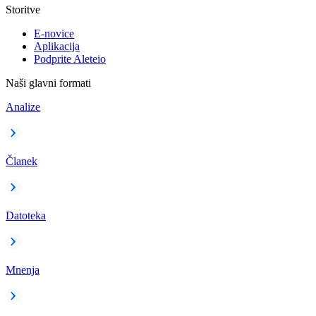
Storitve
E-novice
Aplikacija
Podprite Aleteio
Naši glavni formati
Analize
Članek
Datoteka
Mnenja