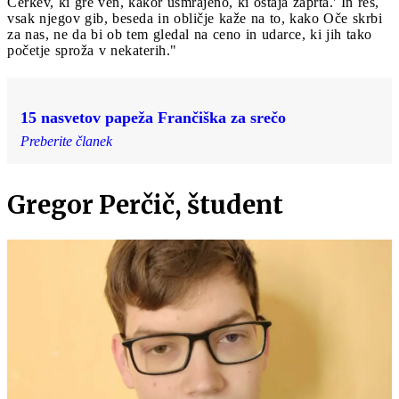
Cerkev, ki gre ven, kakor usmrajeno, ki ostaja zaprta.' In res,
vsak njegov gib, beseda in obličje kaže na to, kako Oče skrbi
za nas, ne da bi ob tem gledal na ceno in udarce, ki jih tako
početje sproža v nekaterih."
15 nasvetov papeža Frančiška za srečo
Preberite članek
Gregor Perčič, študent