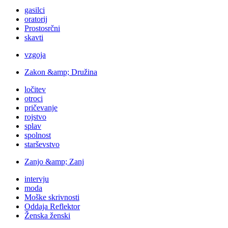
gasilci
oratorij
Prostosrčni
skavti
vzgoja
Zakon &amp; Družina
ločitev
otroci
pričevanje
rojstvo
splav
spolnost
starševstvo
Zanjo &amp; Zanj
intervju
moda
Moške skrivnosti
Oddaja Reflektor
Ženska ženski