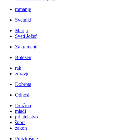
romanje
Svetniki
Marija
Sveti Jožef
Zakramenti
Bolezen
rak
zdravje
Dobrota
Odnosi
Družina
mladi
prijateljstvo
šport
zakon
Preizkušnje