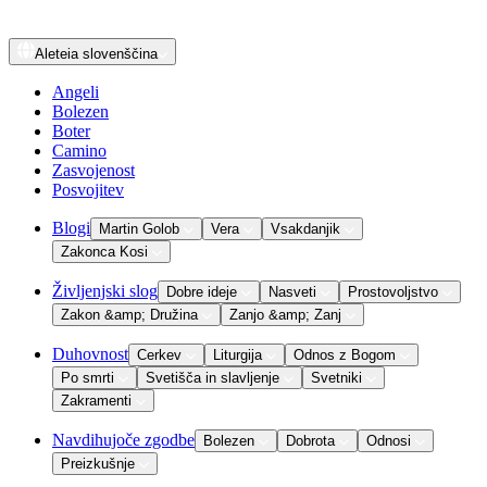
Aleteia
slovenščina
Angeli
Bolezen
Boter
Camino
Zasvojenost
Posvojitev
Blogi
Martin Golob
Vera
Vsakdanjik
Zakonca Kosi
Življenjski slog
Dobre ideje
Nasveti
Prostovoljstvo
Zakon &amp; Družina
Zanjo &amp; Zanj
Duhovnost
Cerkev
Liturgija
Odnos z Bogom
Po smrti
Svetišča in slavljenje
Svetniki
Zakramenti
Navdihujoče zgodbe
Bolezen
Dobrota
Odnosi
Preizkušnje