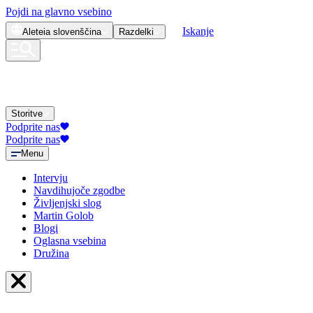
Pojdi na glavno vsebino
Iskanje
Aleteia
slovenščina
Razdelki
Storitve
Podprite nas
Podprite nas
Menu
Intervju
Navdihujoče zgodbe
Življenjski slog
Martin Golob
Blogi
Oglasna vsebina
Družina