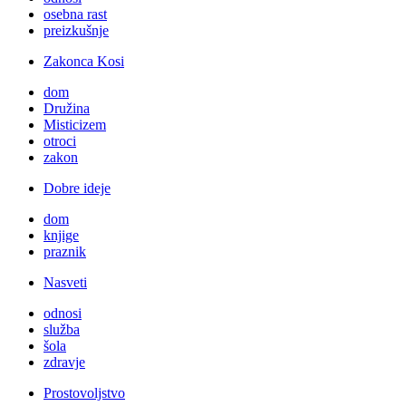
osebna rast
preizkušnje
Zakonca Kosi
dom
Družina
Misticizem
otroci
zakon
Dobre ideje
dom
knjige
praznik
Nasveti
odnosi
služba
šola
zdravje
Prostovoljstvo