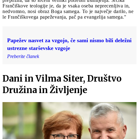
prepozna, da so ločeni verniki potrebni usmiljenja. Srčika
Frančiškove teologije je, da je vsaka oseba neprecenljiva in,
nedvomno, nosi obraz Boga samega. To je največje darilo, ne
le Frančiškovega papeževanja, pač pa evangelija samega."
Papežev nasvet za vzgojo, če sami nismo bili deležni
ustrezne starševske vzgoje
Preberite članek
Dani in Vilma Siter, Društvo
Družina in Življenje