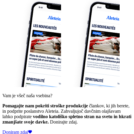
Vam je všeč naša vsebina?
Pomagajte nam pokriti stroške produkcije
člankov, ki jih berete,
in podprite poslanstvo Aleteia. Zahvaljujoč davčnim olajšavam
lahko podpirate
vodilno katoliško spletno stran na svetu in hkrati
zmanjšate svoje davke.
Donirajte zdaj.
Doniram zdaj