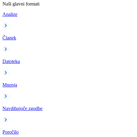
Naši glavni formati
Analize
Članek
Datoteka
Mnenja
Navdihujoče zgodbe
Poročilo