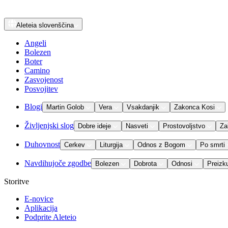
Aleteia
slovenščina
Angeli
Bolezen
Boter
Camino
Zasvojenost
Posvojitev
Blogi
Martin Golob
Vera
Vsakdanjik
Zakonca Kosi
Življenjski slog
Dobre ideje
Nasveti
Prostovoljstvo
Za
Duhovnost
Cerkev
Liturgija
Odnos z Bogom
Po smrti
Navdihujoče zgodbe
Bolezen
Dobrota
Odnosi
Preizk
Storitve
E-novice
Aplikacija
Podprite Aleteio