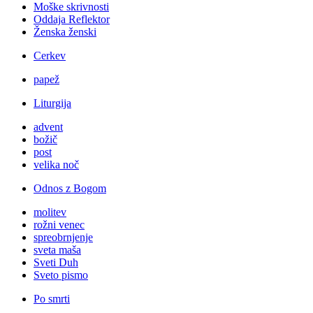
Moške skrivnosti
Oddaja Reflektor
Ženska ženski
Cerkev
papež
Liturgija
advent
božič
post
velika noč
Odnos z Bogom
molitev
rožni venec
spreobrnjenje
sveta maša
Sveti Duh
Sveto pismo
Po smrti