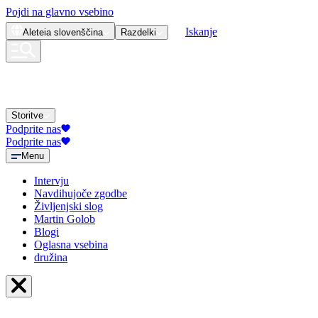
Pojdi na glavno vsebino
Iskanje
Aleteia
slovenščina
Razdelki
Storitve
Podprite nas
Podprite nas
Menu
Intervju
Navdihujoče zgodbe
Življenjski slog
Martin Golob
Blogi
Oglasna vsebina
družina