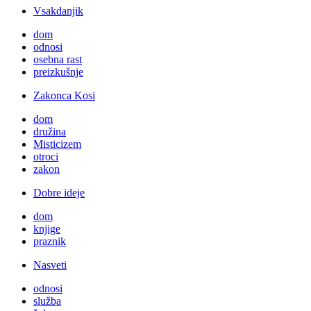
Vsakdanjik
dom
odnosi
osebna rast
preizkušnje
Zakonca Kosi
dom
družina
Misticizem
otroci
zakon
Dobre ideje
dom
knjige
praznik
Nasveti
odnosi
služba