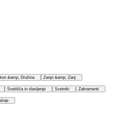
kon &amp; Družina
Zanjo &amp; Zanj
Svetišča in slavljenje
Svetniki
Zakramenti
ušnje