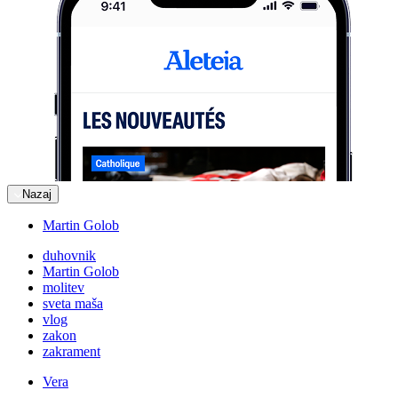
Nazaj
Martin Golob
duhovnik
Martin Golob
molitev
sveta maša
vlog
zakon
zakrament
Vera