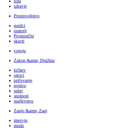
šola
zdravje
Prostovoljstvo
gasilci
oratorij
Prostosrčni
skavti
vzgoja
Zakon &amp; Družina
ločitev
otroci
pričevanje
rojstvo
splav
spolnost
starševstvo
Zanjo &amp; Zanj
intervju
moda