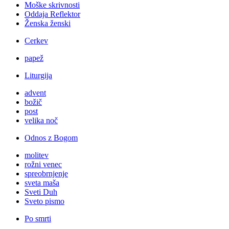
Moške skrivnosti
Oddaja Reflektor
Ženska ženski
Cerkev
papež
Liturgija
advent
božič
post
velika noč
Odnos z Bogom
molitev
rožni venec
spreobrnjenje
sveta maša
Sveti Duh
Sveto pismo
Po smrti