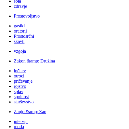
šola
zdravje
Prostovoljstvo
gasilci
oratorij
Prostosrčni
skavti
vzgoja
Zakon &amp; Družina
ločitev
otroci
pričevanje
rojstvo
splav
spolnost
starševstvo
Zanjo &amp; Zanj
intervju
moda