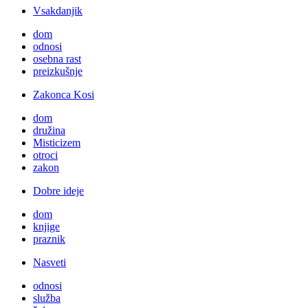
Vsakdanjik
dom
odnosi
osebna rast
preizkušnje
Zakonca Kosi
dom
družina
Misticizem
otroci
zakon
Dobre ideje
dom
knjige
praznik
Nasveti
odnosi
služba