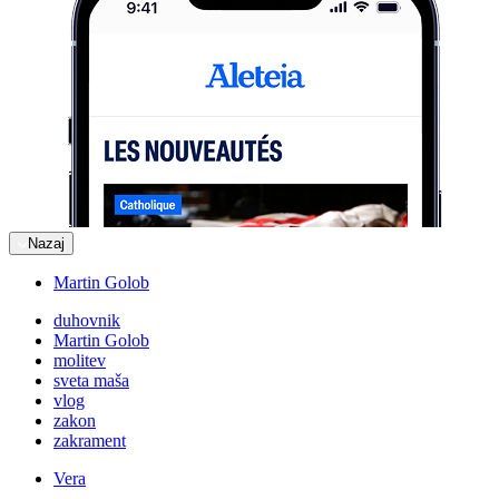
Nazaj
Martin Golob
duhovnik
Martin Golob
molitev
sveta maša
vlog
zakon
zakrament
Vera