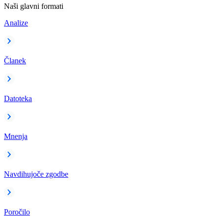
Naši glavni formati
Analize
Članek
Datoteka
Mnenja
Navdihujoče zgodbe
Poročilo