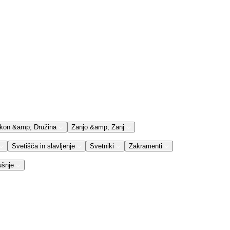
kon &amp; Družina
Zanjo &amp; Zanj
Svetišča in slavljenje
Svetniki
Zakramenti
ušnje