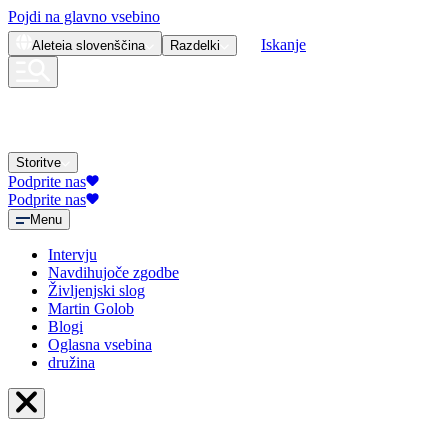
Pojdi na glavno vsebino
Iskanje
Aleteia
slovenščina
Razdelki
Storitve
Podprite nas
Podprite nas
Menu
Intervju
Navdihujoče zgodbe
Življenjski slog
Martin Golob
Blogi
Oglasna vsebina
družina