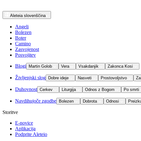
Aleteia
slovenščina
Angeli
Bolezen
Boter
Camino
Zasvojenost
Posvojitev
Blogi
Martin Golob
Vera
Vsakdanjik
Zakonca Kosi
Življenjski slog
Dobre ideje
Nasveti
Prostovoljstvo
Za
Duhovnost
Cerkev
Liturgija
Odnos z Bogom
Po smrti
Navdihujoče zgodbe
Bolezen
Dobrota
Odnosi
Preizk
Storitve
E-novice
Aplikacija
Podprite Aleteio