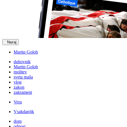
Nazaj
Martin Golob
duhovnik
Martin Golob
molitev
sveta maša
vlog
zakon
zakrament
Vera
Vsakdanjik
dom
odnosi