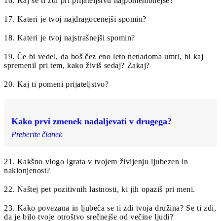
16. Kaj se ti zdi pri prijateljstvu najpomembnejše?
17. Kateri je tvoj najdragocenejši spomin?
18. Kateri je tvoj najstrašnejši spomin?
19. Če bi vedel, da boš čez eno leto nenadoma umrl, bi kaj
spremenil pri tem, kako živiš sedaj? Zakaj?
20. Kaj ti pomeni prijateljstvo?
Kako prvi zmenek nadaljevati v drugega?
Preberite članek
21. Kakšno vlogo igrata v tvojem življenju ljubezen in
naklonjenost?
22. Naštej pet pozitivnih lastnosti, ki jih opaziš pri meni.
23. Kako povezana in ljubeča se ti zdi tvoja družina? Se ti zdi,
da je bilo tvoje otroštvo srečnejše od večine ljudi?