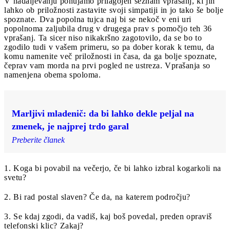
V nadaljevanju ponujamo prilagojen seznam vprašanj, ki jih
lahko ob priložnosti zastavite svoji simpatiji in jo tako še bolje
spoznate. Dva popolna tujca naj bi se nekoč v eni uri
popolnoma zaljubila drug v drugega prav s pomočjo teh 36
vprašanj. Ta sicer niso nikakršno zagotovilo, da se bo to
zgodilo tudi v vašem primeru, so pa dober korak k temu, da
komu namenite več priložnosti in časa, da ga bolje spoznate,
čeprav vam morda na prvi pogled ne ustreza. Vprašanja so
namenjena obema spoloma.
Marljivi mladenič: da bi lahko dekle peljal na
zmenek, je najprej trdo garal
Preberite članek
1. Koga bi povabil na večerjo, če bi lahko izbral kogarkoli na
svetu?
2. Bi rad postal slaven? Če da, na katerem področju?
3. Se kdaj zgodi, da vadiš, kaj boš povedal, preden opraviš
telefonski klic? Zakaj?