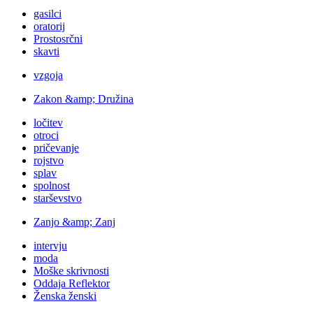
gasilci
oratorij
Prostosrčni
skavti
vzgoja
Zakon &amp; Družina
ločitev
otroci
pričevanje
rojstvo
splav
spolnost
starševstvo
Zanjo &amp; Zanj
intervju
moda
Moške skrivnosti
Oddaja Reflektor
Ženska ženski