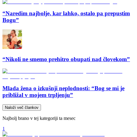
“Naredim najbolje, kar lahko, ostalo pa prepustim
Bogu”
“Nikoli ne smemo prehitro obupati nad človekom”
Mlada žena o izkušnji neplodnosti: “Bog se mi je
približal v mojem trpljenju”
Naloži več člankov
Najbolj brano v tej kategoriji ta mesec
1