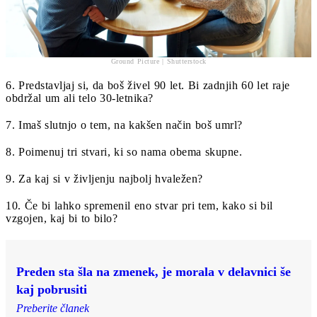
Ground Picture | Shutterstock
6. Predstavljaj si, da boš živel 90 let. Bi zadnjih 60 let raje
obdržal um ali telo 30-letnika?
7. Imaš slutnjo o tem, na kakšen način boš umrl?
8. Poimenuj tri stvari, ki so nama obema skupne.
9. Za kaj si v življenju najbolj hvaležen?
10. Če bi lahko spremenil eno stvar pri tem, kako si bil
vzgojen, kaj bi to bilo?
Preden sta šla na zmenek, je morala v delavnici še
kaj pobrusiti
Preberite članek