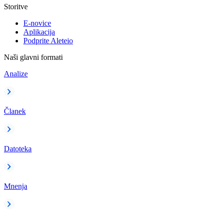
Storitve
E-novice
Aplikacija
Podprite Aleteio
Naši glavni formati
Analize
Članek
Datoteka
Mnenja