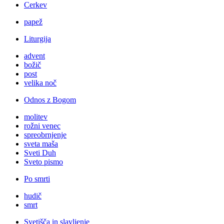
Cerkev
papež
Liturgija
advent
božič
post
velika noč
Odnos z Bogom
molitev
rožni venec
spreobrnjenje
sveta maša
Sveti Duh
Sveto pismo
Po smrti
hudič
smrt
Svetišča in slavljenje