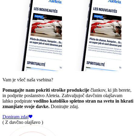
Vam je všeč naša vsebina?
Pomagajte nam pokriti stroške produkcije
člankov, ki jih berete,
in podprite poslanstvo Aleteia. Zahvaljujoč davčnim olajšavam
lahko podpirate
vodilno katoliško spletno stran na svetu in hkrati
zmanjšate svoje davke.
Donirajte zdaj.
Doniram zdaj
( Z davčno olajšavo )