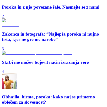
Poroka in z njo povezane šale. Nasmejte se z nami
2
Zakonca in fotografa: “Najlepša poroka ni nujno
tista, kjer ne gre nič narobe”
3
Skrbi me možev bojevit način izražanja vere
4
Obhajilo, birma, poroka: kako naj se primerno
oblečem za slovesnost?