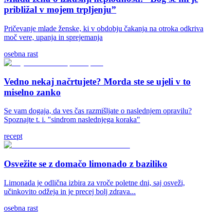
približal v mojem trpljenju”
Pričevanje mlade ženske, ki v obdobju čakanja na otroka odkriva
moč vere, upanja in sprejemanja
osebna rast
Vedno nekaj načrtujete? Morda ste se ujeli v to
miselno zanko
Se vam dogaja, da ves čas razmišljate o naslednjem opravilu?
Spoznajte t. i. "sindrom naslednjega koraka"
recept
Osvežite se z domačo limonado z baziliko
Limonada je odlična izbira za vroče poletne dni, saj osveži,
učinkovito odžeja in je precej bolj zdrava...
osebna rast