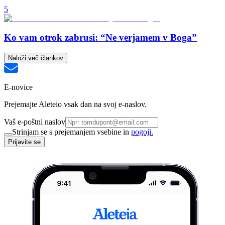
5
Ko vam otrok zabrusi: “Ne verjamem v Boga”
Naloži več člankov
E-novice
Prejemajte Aleteio vsak dan na svoj e-naslov.
Vaš e-poštni naslov
Strinjam se s prejemanjem vsebine in
pogoji.
Prijavite se