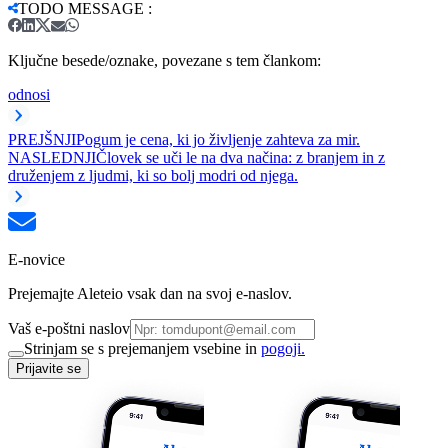
TODO MESSAGE
:
Ključne besede/oznake, povezane s tem člankom:
odnosi
PREJŠNJI
Pogum je cena, ki jo življenje zahteva za mir.
NASLEDNJI
Človek se uči le na dva načina: z branjem in z
druženjem z ljudmi, ki so bolj modri od njega.
E-novice
Prejemajte Aleteio vsak dan na svoj e-naslov.
Vaš e-poštni naslov
Strinjam se s prejemanjem vsebine in
pogoji.
Prijavite se