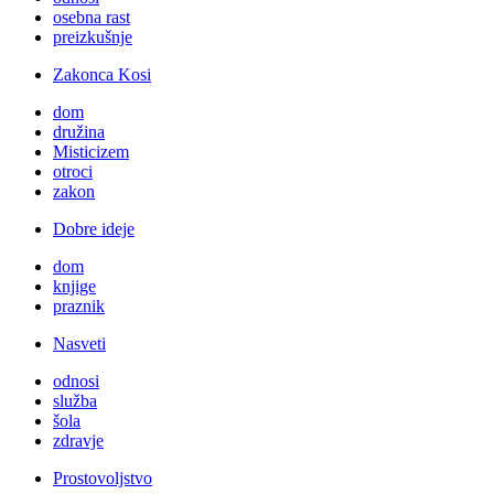
osebna rast
preizkušnje
Zakonca Kosi
dom
družina
Misticizem
otroci
zakon
Dobre ideje
dom
knjige
praznik
Nasveti
odnosi
služba
šola
zdravje
Prostovoljstvo