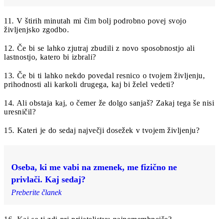
11. V štirih minutah mi čim bolj podrobno povej svojo
življenjsko zgodbo.
12. Če bi se lahko zjutraj zbudili z novo sposobnostjo ali
lastnostjo, katero bi izbrali?
13. Če bi ti lahko nekdo povedal resnico o tvojem življenju,
prihodnosti ali karkoli drugega, kaj bi želel vedeti?
14. Ali obstaja kaj, o čemer že dolgo sanjaš? Zakaj tega še nisi
uresničil?
15. Kateri je do sedaj največji dosežek v tvojem življenju?
Oseba, ki me vabi na zmenek, me fizično ne
privlači. Kaj sedaj?
Preberite članek