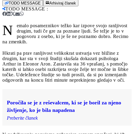
TODO MESSAGE
Arhiviraj članek
TODO MESSAGE
:
N
emalo posameznikov težko kar izpove svojo ranljivost
drugim, tudi če gre za poznane ljudi. Še težje je to v
pogovoru z osebo, ki je še ne poznamo dobro. Recimo
na zmenkih.
Hkrati pa prav ranljivost velikokrat ustvarja vez bližine z
drugim, kar sta v svoji študiji skušala dokazati psihologa
Arthur in Eleonor Aron. Zastavila sta 36 vprašanj, s pomočjo
katerih si lahko osebi razkrijeta svoje želje ter močne in šibke
točke. Udeležence študije so tudi prosili, da si po izmenjanih
odgovorih na koncu štiri minute neprekinjeno gledajo v oči.
Poročila se je z reševalcem, ki se je boril za njeno
življenje, ko je bila napadena
Preberite članek