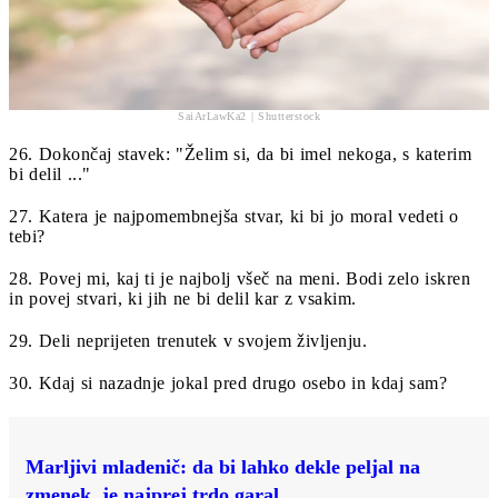
SaiArLawKa2 | Shutterstock
26. Dokončaj stavek: "Želim si, da bi imel nekoga, s katerim
bi delil ..."
27. Katera je najpomembnejša stvar, ki bi jo moral vedeti o
tebi?
28. Povej mi, kaj ti je najbolj všeč na meni. Bodi zelo iskren
in povej stvari, ki jih ne bi delil kar z vsakim.
29. Deli neprijeten trenutek v svojem življenju.
30. Kdaj si nazadnje jokal pred drugo osebo in kdaj sam?
Marljivi mladenič: da bi lahko dekle peljal na
zmenek, je najprej trdo garal