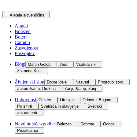
Aleteia
slovenščina
Angeli
Bolezen
Boter
Camino
Zasvojenost
Posvojitev
Blogi
Martin Golob
Vera
Vsakdanjik
Zakonca Kosi
Življenjski slog
Dobre ideje
Nasveti
Prostovoljstvo
Zakon &amp; Družina
Zanjo &amp; Zanj
Duhovnost
Cerkev
Liturgija
Odnos z Bogom
Po smrti
Svetišča in slavljenje
Svetniki
Zakramenti
Navdihujoče zgodbe
Bolezen
Dobrota
Odnosi
Preizkušnje