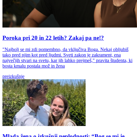
Poroka pri 20 in 22 letih? Zakaj pa ne!?
"Najbolj se mi zdi pomembno, da vključiva Boga. Nekaj obljubiš
tako pred njim kot pred ljudmi. Sveti zakon je zakrament, ena
največjih stvari na svetu, kar jih lahko prejmeš," pravita študenta, ki
bosta kmalu postala mož in žena
preizkušnje
Mlada žena o izkušnji neplodnosti: “Bog se mi je