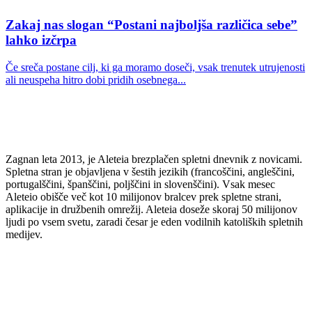
Zakaj nas slogan “Postani najboljša različica sebe”
lahko izčrpa
Če sreča postane cilj, ki ga moramo doseči, vsak trenutek utrujenosti
ali neuspeha hitro dobi pridih osebnega...
Zagnan leta 2013, je Aleteia brezplačen spletni dnevnik z novicami.
Spletna stran je objavljena v šestih jezikih (francoščini, angleščini,
portugalščini, španščini, poljščini in slovenščini). Vsak mesec
Aleteio obišče več kot 10 milijonov bralcev prek spletne strani,
aplikacije in družbenih omrežij. Aleteia doseže skoraj 50 milijonov
ljudi po vsem svetu, zaradi česar je eden vodilnih katoliških spletnih
medijev.