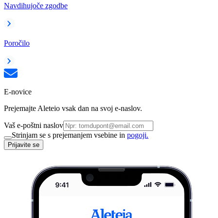
Navdihujoče zgodbe
Poročilo
E-novice
Prejemajte Aleteio vsak dan na svoj e-naslov.
Vaš e-poštni naslov
Strinjam se s prejemanjem vsebine in
pogoji.
Prijavite se