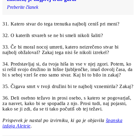
Preberite članek
31. Katero stvar do tega trenutka najbolj ceniš pri meni?
32. O katerih stvareh se ne bi smeli nikoli šaliti?
33. Če bi moral nocoj umreti, katero neizrečeno stvar bi
najbolj obžaloval? Zakaj tega nisi še nikoli izrekel?
34. Predstavljaj si, da tvoja hiša in vse v njej zgori. Potem, ko
si rešil svojo družino in hišne ljubljenčke, imaš dovolj časa, da
bi s seboj vzel še eno samo stvar. Kaj bi to bilo in zakaj?
35. Čigava smrt v tvoji družini bi te najbolj vznemirila? Zakaj?
36. Deli osebno težavo in prosi osebo, s katero se pogovarjaš,
za nasvet, kako bi se spopadla z njo. Prosi tudi, naj pojasni,
kako se ji zdi, da se ti tako počutiš ob tej težavi.
Prispevek je nastal po izvirniku, ki ga je objavila
španska
izdaja Aleteie
.