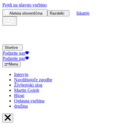
Pojdi na glavno vsebino
Iskanje
Aleteia
slovenščina
Razdelki
Storitve
Podprite nas
Podprite nas
Menu
Intervju
Navdihujoče zgodbe
Življenjski slog
Martin Golob
Blogi
Oglasna vsebina
družina