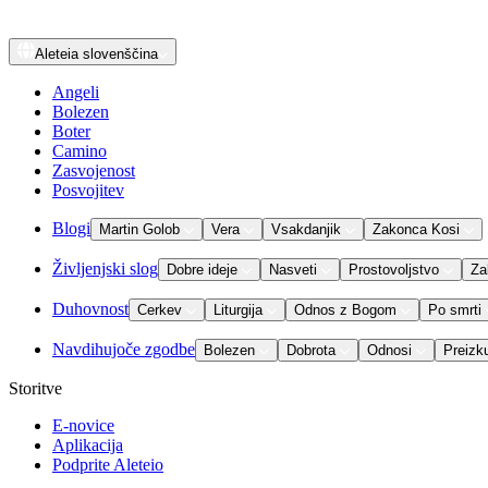
Aleteia
slovenščina
Angeli
Bolezen
Boter
Camino
Zasvojenost
Posvojitev
Blogi
Martin Golob
Vera
Vsakdanjik
Zakonca Kosi
Življenjski slog
Dobre ideje
Nasveti
Prostovoljstvo
Za
Duhovnost
Cerkev
Liturgija
Odnos z Bogom
Po smrti
Navdihujoče zgodbe
Bolezen
Dobrota
Odnosi
Preizk
Storitve
E-novice
Aplikacija
Podprite Aleteio