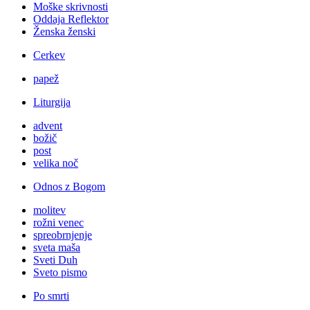
Moške skrivnosti
Oddaja Reflektor
Ženska ženski
Cerkev
papež
Liturgija
advent
božič
post
velika noč
Odnos z Bogom
molitev
rožni venec
spreobrnjenje
sveta maša
Sveti Duh
Sveto pismo
Po smrti