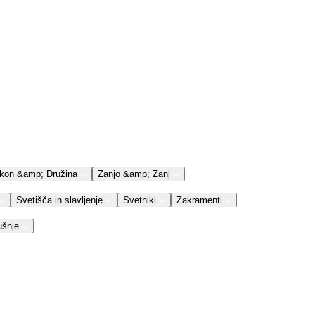
kon &amp; Družina
Zanjo &amp; Zanj
Svetišča in slavljenje
Svetniki
Zakramenti
ušnje