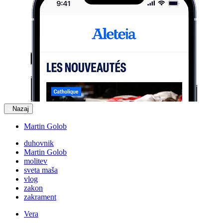
Nazaj
Martin Golob
duhovnik
Martin Golob
molitev
sveta maša
vlog
zakon
zakrament
Vera