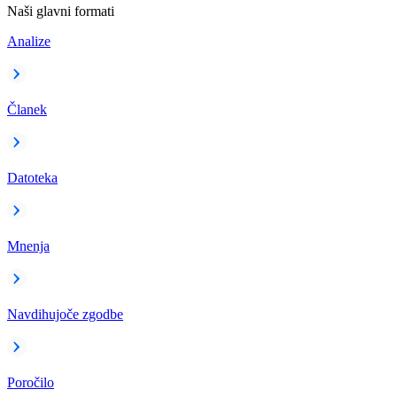
Naši glavni formati
Analize
Članek
Datoteka
Mnenja
Navdihujoče zgodbe
Poročilo