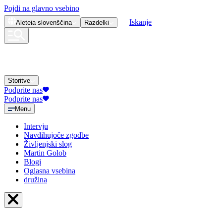
Pojdi na glavno vsebino
Iskanje
Aleteia
slovenščina
Razdelki
Storitve
Podprite nas
Podprite nas
Menu
Intervju
Navdihujoče zgodbe
Življenjski slog
Martin Golob
Blogi
Oglasna vsebina
družina