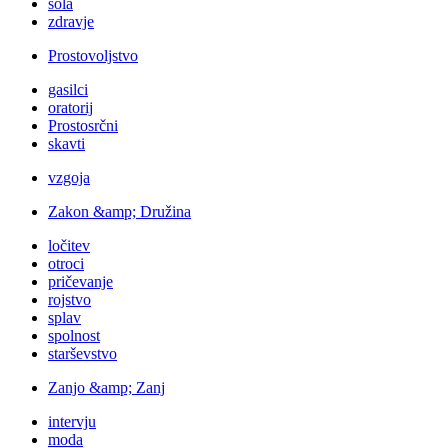
šola
zdravje
Prostovoljstvo
gasilci
oratorij
Prostosrčni
skavti
vzgoja
Zakon &amp; Družina
ločitev
otroci
pričevanje
rojstvo
splav
spolnost
starševstvo
Zanjo &amp; Zanj
intervju
moda