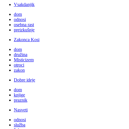
Vsakdanjik
dom
odnosi
osebna rast
preizkušnje
Zakonca Kosi
dom
družina
Misticizem
otroci
zakon
Dobre ideje
dom
knjige
praznik
Nasveti
odnosi
služba