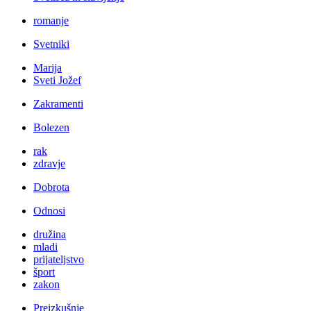
romanje
Svetniki
Marija
Sveti Jožef
Zakramenti
Bolezen
rak
zdravje
Dobrota
Odnosi
družina
mladi
prijateljstvo
šport
zakon
Preizkušnje