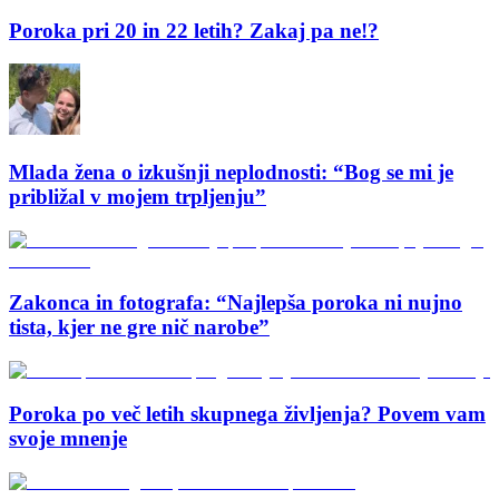
Poroka pri 20 in 22 letih? Zakaj pa ne!?
Mlada žena o izkušnji neplodnosti: “Bog se mi je
približal v mojem trpljenju”
Zakonca in fotografa: “Najlepša poroka ni nujno
tista, kjer ne gre nič narobe”
Poroka po več letih skupnega življenja? Povem vam
svoje mnenje