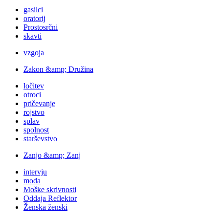
gasilci
oratorij
Prostosrčni
skavti
vzgoja
Zakon &amp; Družina
ločitev
otroci
pričevanje
rojstvo
splav
spolnost
starševstvo
Zanjo &amp; Zanj
intervju
moda
Moške skrivnosti
Oddaja Reflektor
Ženska ženski