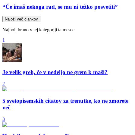
“Če imaš nekoga rad, se mu ni težko posvetiti”
Naloži več člankov
Najbolj brano v tej kategoriji ta mesec
1
Je velik greh, če v nedeljo ne grem k maši?
2
5 svetopisemskih citatov za trenutke, ko ne zmorete
več
3