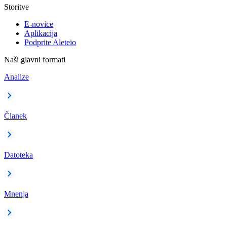
Storitve
E-novice
Aplikacija
Podprite Aleteio
Naši glavni formati
Analize
Članek
Datoteka
Mnenja