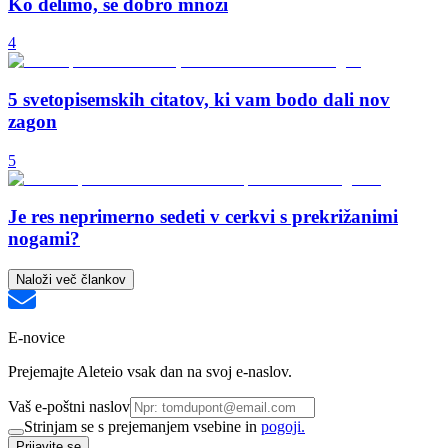
Ko delimo, se dobro množi
4
5 svetopisemskih citatov, ki vam bodo dali nov
zagon
5
Je res neprimerno sedeti v cerkvi s prekrižanimi
nogami?
Naloži več člankov
E-novice
Prejemajte Aleteio vsak dan na svoj e-naslov.
Vaš e-poštni naslov
Strinjam se s prejemanjem vsebine in
pogoji.
Prijavite se