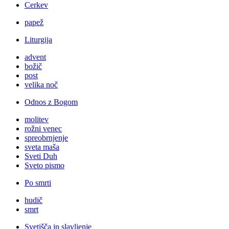
Cerkev
papež
Liturgija
advent
božič
post
velika noč
Odnos z Bogom
molitev
rožni venec
spreobrnjenje
sveta maša
Sveti Duh
Sveto pismo
Po smrti
hudič
smrt
Svetišča in slavljenje