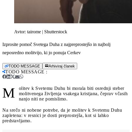
Avtor:
tairome | Shutterstock
Izprosite pomoč Svetega Duha z najpreprostejšo in najbolj
neposredno molitvijo, ki jo ponuja Cerkev
TODO MESSAGE
Arhiviraj članek
TODO MESSAGE
:
M
olitev k Svetemu Duhu bi morala biti osrednji steber
molitvenega življenja vsakega kristjana, čeprav včasih
nanjo niti ne pomislimo.
Na srečo ni nobene potrebe, da je molitev k Svetemu Duhu
zapletena: v resnici je dosti preprostejša, kot si lahko
predstavljamo.