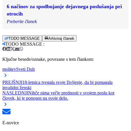
6 načinov za spodbujanje dejavnega poslušanja pri
otrocih
Preberite članek
TODO MESSAGE
Arhiviraj članek
TODO MESSAGE
:
Ključne besede/oznake, povezane s tem člankom:
molitev
Sveti Duh
PREJŠNJI
18-letnica tvegala svoje življenje, da bi pomagala
invalidni ženski
NASLEDNJI
Nihče nima večje prednosti v svojem poslu kot
človek, ki je ponosen na svoje delo.
E-novice