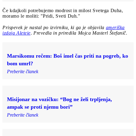
Če kdajkoli potrebujemo modrost in milost Svetega Duha,
moramo le moliti: "Pridi, Sveti Duh."
Prispevek je nastal po izvirniku, ki ga je objavila
ameriška
izdaja Aleteie
.
Prevedla in priredila Mojca Masterl Štefanič.
Marsikomu rečem: Boš imel čas priti na pogreb, ko
bom umrl?
Preberite članek
Misijonar na vozičku: “Bog ne želi trpljenja,
ampak se proti njemu bori”
Preberite članek