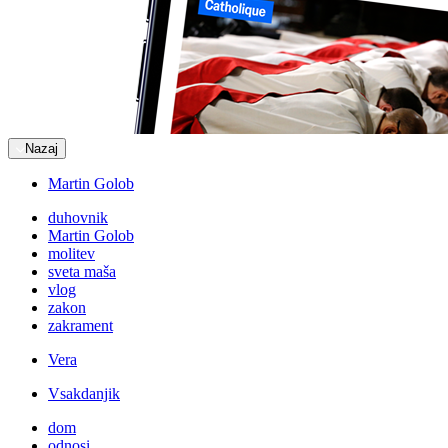
Nazaj
Martin Golob
duhovnik
Martin Golob
molitev
sveta maša
vlog
zakon
zakrament
Vera
Vsakdanjik
dom
odnosi