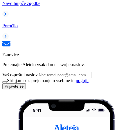
Navdihujoče zgodbe
Poročilo
E-novice
Prejemajte Aleteio vsak dan na svoj e-naslov.
Vaš e-poštni naslov
Strinjam se s prejemanjem vsebine in
pogoji.
Prijavite se