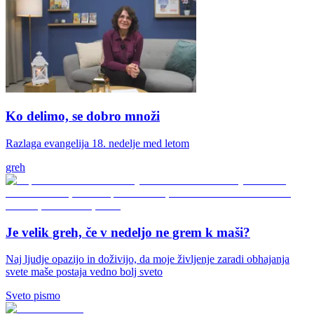
Ko delimo, se dobro množi
Razlaga evangelija 18. nedelje med letom
greh
Je velik greh, če v nedeljo ne grem k maši?
Naj ljudje opazijo in doživijo, da moje življenje zaradi obhajanja
svete maše postaja vedno bolj sveto
Sveto pismo