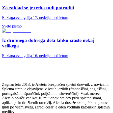
Za zaklad se je treba tudi potruditi
Razlaga evangelija 17. nedelje med letom
Sveto pismo
Iz drobnega dobrega dela lahko zraste nekaj
velikega
Razlaga evangelija 16. nedelje med letom
Zagnan leta 2013, je Aleteia brezplačen spletni dnevnik z novicami.
Spletna stran je objavljena v šestih jezikih (francoščini, angleščini,
portugalščini, španščini, poljščini in slovenščini). Vsak mesec
Aleteio obišče več kot 10 milijonov bralcev prek spletne strani,
aplikacije in družbenih omrežij. Aleteia doseže skoraj 50 milijonov
ljudi po vsem svetu, zaradi česar je eden vodilnih katoliških spletnih
medijev.