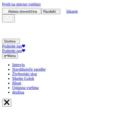
Pojdi na glavno vsebino
Iskanje
Aleteia
slovenščina
Razdelki
Storitve
Podprite nas
Podprite nas
Menu
Intervju
Navdihujoče zgodbe
Življenjski slog
Martin Golob
Blogi
Oglasna vsebina
družina