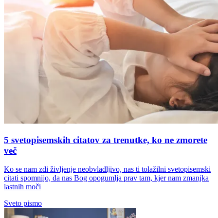
5 svetopisemskih citatov za trenutke, ko ne zmorete
več
Ko se nam zdi življenje neobvladljivo, nas ti tolažilni svetopisemski
citati spomnijo, da nas Bog opogumlja prav tam, kjer nam zmanjka
lastnih moči
Sveto pismo