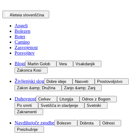
Aleteia
slovenščina
Angeli
Bolezen
Boter
Camino
Zasvojenost
Posvojitev
Blogi
Martin Golob
Vera
Vsakdanjik
Zakonca Kosi
Življenjski slog
Dobre ideje
Nasveti
Prostovoljstvo
Zakon &amp; Družina
Zanjo &amp; Zanj
Duhovnost
Cerkev
Liturgija
Odnos z Bogom
Po smrti
Svetišča in slavljenje
Svetniki
Zakramenti
Navdihujoče zgodbe
Bolezen
Dobrota
Odnosi
Preizkušnje