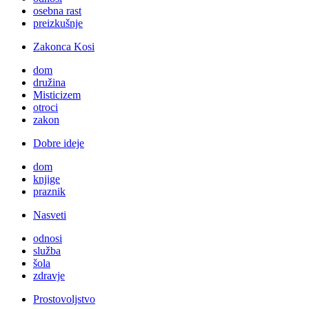
osebna rast
preizkušnje
Zakonca Kosi
dom
družina
Misticizem
otroci
zakon
Dobre ideje
dom
knjige
praznik
Nasveti
odnosi
služba
šola
zdravje
Prostovoljstvo