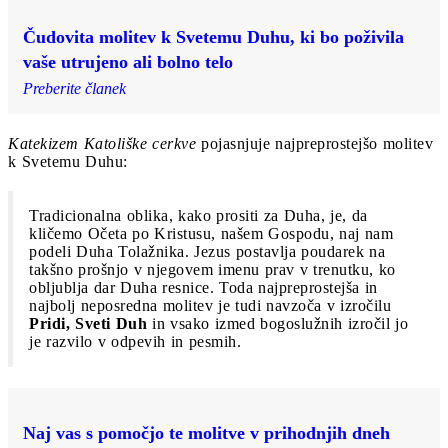
Čudovita molitev k Svetemu Duhu, ki bo poživila
vaše utrujeno ali bolno telo
Preberite članek
Katekizem Katoliške cerkve
pojasnjuje najpreprostejšo molitev
k Svetemu Duhu:
Tradicionalna oblika, kako prositi za Duha, je, da
kličemo Očeta po Kristusu, našem Gospodu, naj nam
podeli Duha Tolažnika. Jezus postavlja poudarek na
takšno prošnjo v njegovem imenu prav v trenutku, ko
obljublja dar Duha resnice. Toda najpreprostejša in
najbolj neposredna molitev je tudi navzoča v izročilu
Pridi, Sveti Duh
in vsako izmed bogoslužnih izročil jo
je razvilo v odpevih in pesmih.
Naj vas s pomočjo te molitve v prihodnjih dneh