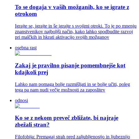
To se dogaja v vaših možganih, ko se igrate z
otrokom
Igrajte se, igrajte in še igrajte s svojimi otroki. To je po mnenju
znanstvenikov najboljši način, kako lahko spodbudite razvoj
pri malčkih in hkrati aktivacijo svojih možganov
osebna rast
Zakaj je pravilno pisanje pomembnejše kot
kdajkoli prej
Lahko nam pomaga bolje razmišljati in se bolje učiti, poleg
tega pa nam nudi večje možnosti za zaposlitev
odnosi
Ko se z nekom preveč zbližate, bi najraje
zbežali stran?
Filofobija: Premagaj strah pred zaljubljenostjo in ljubeznijo