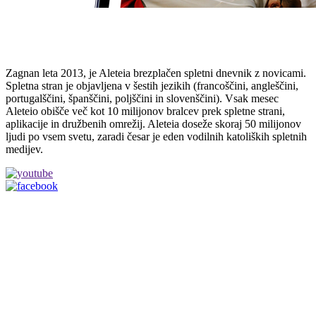
Zagnan leta 2013, je Aleteia brezplačen spletni dnevnik z novicami.
Spletna stran je objavljena v šestih jezikih (francoščini, angleščini,
portugalščini, španščini, poljščini in slovenščini). Vsak mesec
Aleteio obišče več kot 10 milijonov bralcev prek spletne strani,
aplikacije in družbenih omrežij. Aleteia doseže skoraj 50 milijonov
ljudi po vsem svetu, zaradi česar je eden vodilnih katoliških spletnih
medijev.