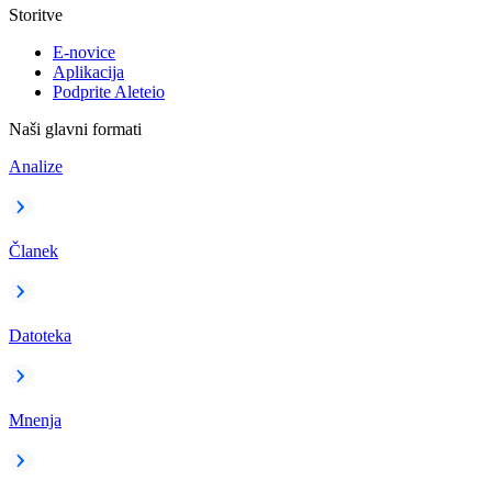
Storitve
E-novice
Aplikacija
Podprite Aleteio
Naši glavni formati
Analize
Članek
Datoteka
Mnenja