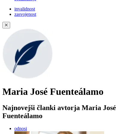
invalidnost
zasvojenost
✕
Maria José Fuenteálamo
Najnovejši članki avtorja Maria José
Fuenteálamo
odnosi