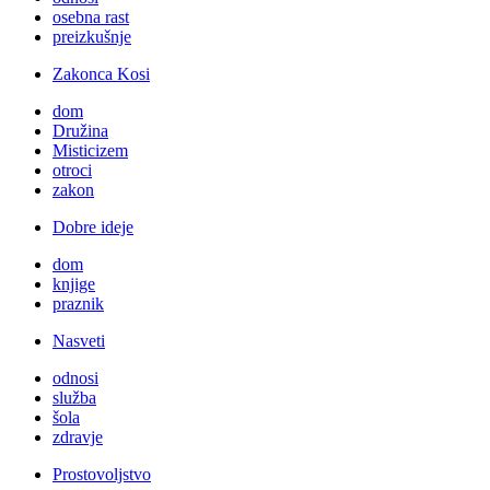
osebna rast
preizkušnje
Zakonca Kosi
dom
Družina
Misticizem
otroci
zakon
Dobre ideje
dom
knjige
praznik
Nasveti
odnosi
služba
šola
zdravje
Prostovoljstvo