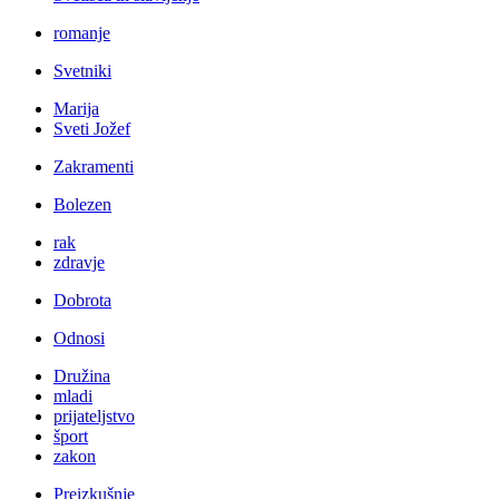
romanje
Svetniki
Marija
Sveti Jožef
Zakramenti
Bolezen
rak
zdravje
Dobrota
Odnosi
Družina
mladi
prijateljstvo
šport
zakon
Preizkušnje