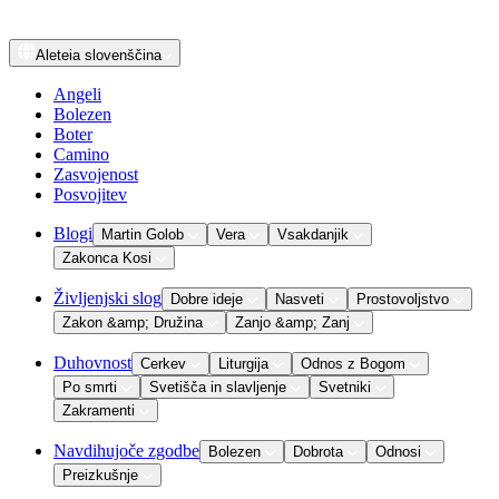
Aleteia
slovenščina
Angeli
Bolezen
Boter
Camino
Zasvojenost
Posvojitev
Blogi
Martin Golob
Vera
Vsakdanjik
Zakonca Kosi
Življenjski slog
Dobre ideje
Nasveti
Prostovoljstvo
Zakon &amp; Družina
Zanjo &amp; Zanj
Duhovnost
Cerkev
Liturgija
Odnos z Bogom
Po smrti
Svetišča in slavljenje
Svetniki
Zakramenti
Navdihujoče zgodbe
Bolezen
Dobrota
Odnosi
Preizkušnje