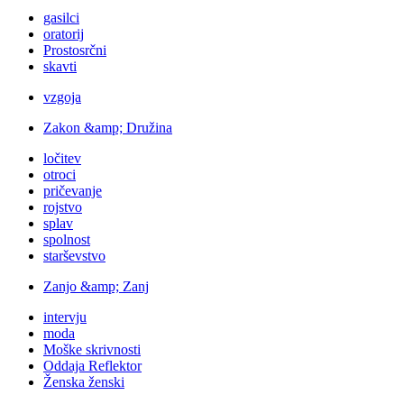
gasilci
oratorij
Prostosrčni
skavti
vzgoja
Zakon &amp; Družina
ločitev
otroci
pričevanje
rojstvo
splav
spolnost
starševstvo
Zanjo &amp; Zanj
intervju
moda
Moške skrivnosti
Oddaja Reflektor
Ženska ženski