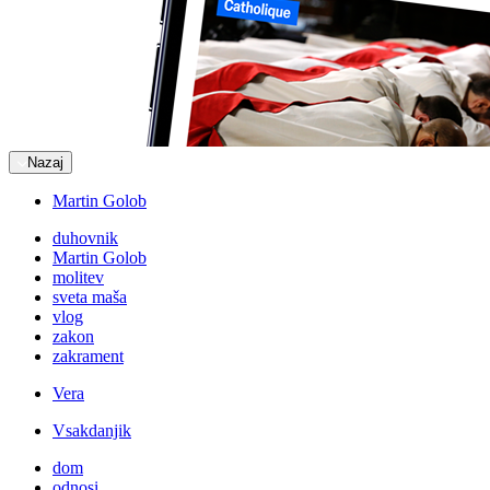
Nazaj
Martin Golob
duhovnik
Martin Golob
molitev
sveta maša
vlog
zakon
zakrament
Vera
Vsakdanjik
dom
odnosi