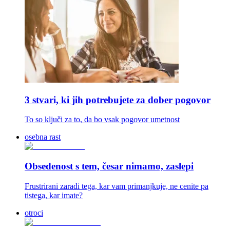
3 stvari, ki jih potrebujete za dober pogovor
To so ključi za to, da bo vsak pogovor umetnost
osebna rast
Obsedenost s tem, česar nimamo, zaslepi
Frustrirani zaradi tega, kar vam primanjkuje, ne cenite pa
tistega, kar imate?
otroci