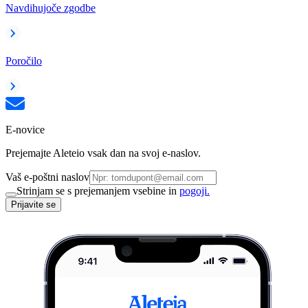
Navdihujoče zgodbe
Poročilo
E-novice
Prejemajte Aleteio vsak dan na svoj e-naslov.
Vaš e-poštni naslov
Strinjam se s prejemanjem vsebine in
pogoji.
Prijavite se