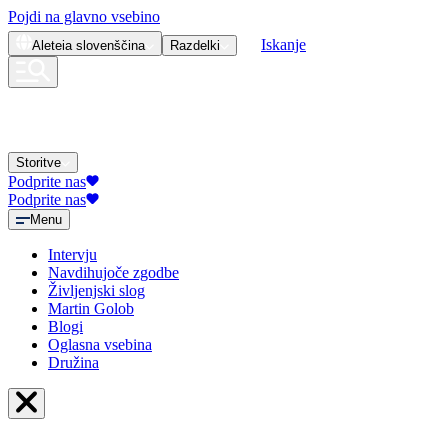
Pojdi na glavno vsebino
Iskanje
Aleteia
slovenščina
Razdelki
Storitve
Podprite nas
Podprite nas
Menu
Intervju
Navdihujoče zgodbe
Življenjski slog
Martin Golob
Blogi
Oglasna vsebina
Družina