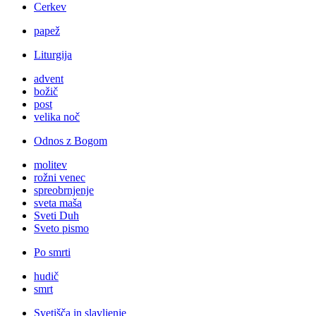
Cerkev
papež
Liturgija
advent
božič
post
velika noč
Odnos z Bogom
molitev
rožni venec
spreobrnjenje
sveta maša
Sveti Duh
Sveto pismo
Po smrti
hudič
smrt
Svetišča in slavljenje