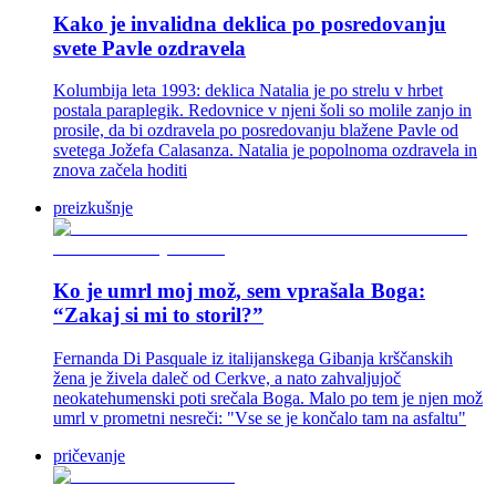
Kako je invalidna deklica po posredovanju
svete Pavle ozdravela
Kolumbija leta 1993: deklica Natalia je po strelu v hrbet
postala paraplegik. Redovnice v njeni šoli so molile zanjo in
prosile, da bi ozdravela po posredovanju blažene Pavle od
svetega Jožefa Calasanza. Natalia je popolnoma ozdravela in
znova začela hoditi
preizkušnje
Ko je umrl moj mož, sem vprašala Boga:
“Zakaj si mi to storil?”
Fernanda Di Pasquale iz italijanskega Gibanja krščanskih
žena je živela daleč od Cerkve, a nato zahvaljujoč
neokatehumenski poti srečala Boga. Malo po tem je njen mož
umrl v prometni nesreči: "Vse se je končalo tam na asfaltu"
pričevanje