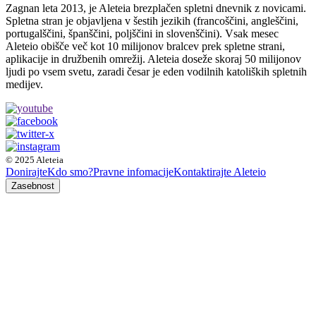
Zagnan leta 2013, je Aleteia brezplačen spletni dnevnik z novicami.
Spletna stran je objavljena v šestih jezikih (francoščini, angleščini,
portugalščini, španščini, poljščini in slovenščini). Vsak mesec
Aleteio obišče več kot 10 milijonov bralcev prek spletne strani,
aplikacije in družbenih omrežij. Aleteia doseže skoraj 50 milijonov
ljudi po vsem svetu, zaradi česar je eden vodilnih katoliških spletnih
medijev.
© 2025 Aleteia
Donirajte
Kdo smo?
Pravne infomacije
Kontaktirajte Aleteio
Zasebnost