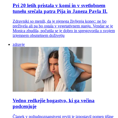
Pri 20 letih pristala v komi in v svetlobnem
tunelu srečala patra Pija in Janeza Pavla II.
Zdravniki so menili, da je njenega življenja konec: ne bo
preživela ali pa bo ostala v vegetativnem stanju. Vendar se je
Monica zbudila, počutila se je dobro in spregovorila o svojem
izjemnem obsmrtnem doživetju
zdravje
Vedno redkejše bogastvo, ki ga večina
podcenjuje
Članek v poljudnoznanstveni reviji je izpostavil pomen tišine