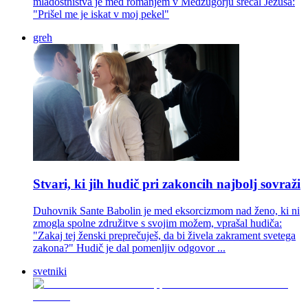
mladostništva je med romanjem v Medžugorju srečal Jezusa:
"Prišel me je iskat v moj pekel"
greh
Stvari, ki jih hudič pri zakoncih najbolj sovraži
Duhovnik Sante Babolin je med eksorcizmom nad ženo, ki ni
zmogla spolne združitve s svojim možem, vprašal hudiča:
"Zakaj tej ženski preprečuješ, da bi živela zakrament svetega
zakona?" Hudič je dal pomenljiv odgovor ...
svetniki