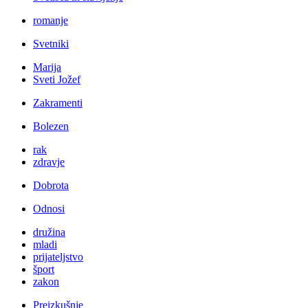
romanje
Svetniki
Marija
Sveti Jožef
Zakramenti
Bolezen
rak
zdravje
Dobrota
Odnosi
družina
mladi
prijateljstvo
šport
zakon
Preizkušnje