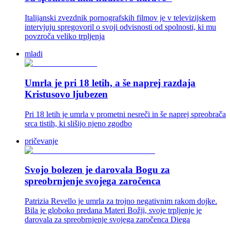
Italijanski zvezdnik pornografskih filmov je v televizijskem
intervjuju spregovoril o svoji odvisnosti od spolnosti, ki mu
povzroča veliko trpljenja
mladi
Umrla je pri 18 letih, a še naprej razdaja
Kristusovo ljubezen
Pri 18 letih je umrla v prometni nesreči in še naprej spreobrača
srca tistih, ki slišijo njeno zgodbo
pričevanje
Svojo bolezen je darovala Bogu za
spreobrnjenje svojega zaročenca
Patrizia Revello je umrla za trojno negativnim rakom dojke.
Bila je globoko predana Materi Božji, svoje trpljenje je
darovala za spreobrnjenje svojega zaročenca Diega