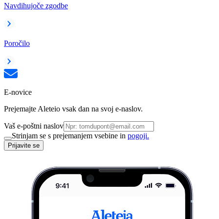
Navdihujoče zgodbe
Poročilo
E-novice
Prejemajte Aleteio vsak dan na svoj e-naslov.
Vaš e-poštni naslov
Strinjam se s prejemanjem vsebine in
pogoji.
Prijavite se