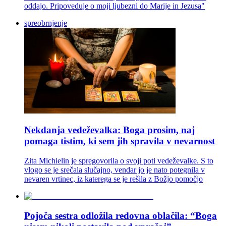
oddajo. Pripoveduje o moji ljubezni do Marije in Jezusa"
spreobrnjenje
Nekdanja vedeževalka: Boga prosim, naj
pomaga tistim, ki sem jih spravila v nevarnost
Zita Michielin je spregovorila o svoji poti vedeževalke. S to
vlogo se je srečala slučajno, vendar jo je nato potegnila v
nevaren vrtinec, iz katerega se je rešila z Božjo pomočjo
Pojoča sestra odložila redovna oblačila: “Boga