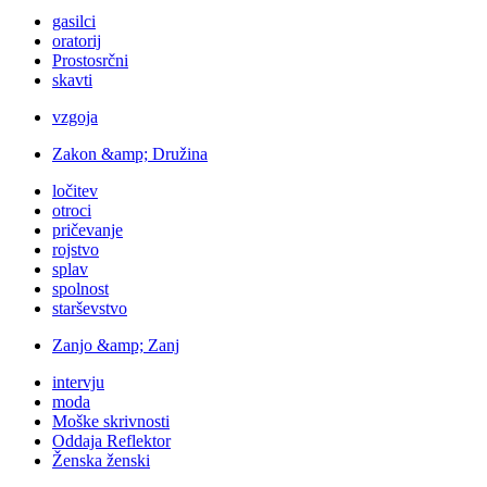
gasilci
oratorij
Prostosrčni
skavti
vzgoja
Zakon &amp; Družina
ločitev
otroci
pričevanje
rojstvo
splav
spolnost
starševstvo
Zanjo &amp; Zanj
intervju
moda
Moške skrivnosti
Oddaja Reflektor
Ženska ženski