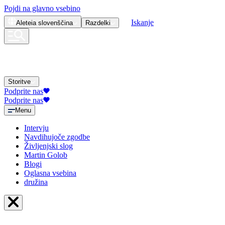
Pojdi na glavno vsebino
Iskanje
Aleteia
slovenščina
Razdelki
Storitve
Podprite nas
Podprite nas
Menu
Intervju
Navdihujoče zgodbe
Življenjski slog
Martin Golob
Blogi
Oglasna vsebina
družina