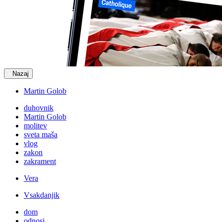
Nazaj
Martin Golob
duhovnik
Martin Golob
molitev
sveta maša
vlog
zakon
zakrament
Vera
Vsakdanjik
dom
odnosi