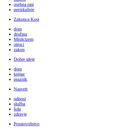
osebna rast
preizkušnje
Zakonca Kosi
dom
družina
Misticizem
otroci
zakon
Dobre ideje
dom
knjige
praznik
Nasveti
odnosi
služba
šola
zdravje
Prostovoljstvo