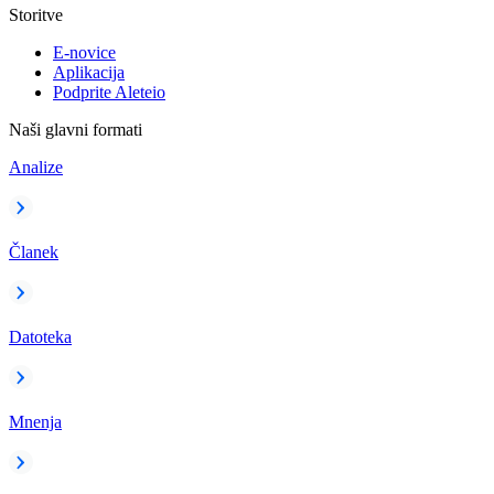
Storitve
E-novice
Aplikacija
Podprite Aleteio
Naši glavni formati
Analize
Članek
Datoteka
Mnenja