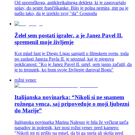
Od uporniškega, antiklerikalnega dekleta, ki je zagovarjalo
splav, do sestre frančiškanke. Bilo je polna nemira, mir pa je
našlo tako, da je izreklo svoj "da" Gospodu
Želel sem postati igralec, a je Janez Pavel II.
spremenil moje življenje
Kot mlad fant je Diego Ligas sanjaril o filmskem svetu, toda
po zaslugi Janeza Pavla II. je spoznal, kaj je njegova
poklicanost: "Ko je Janez Pavel II. umrl, sem jasno začutil, da
je to trenutek, ko bom svoje življenje daroval Bogu"
rožni venec
Italijanska novinarka: “Nikoli si ne snamem
rožnega venca, saj pripoveduje o moji ljubezni
do Marije”
Italijanska novinarka Marina Nalesso je bila že večkrat tarča
napadov in polemik, ker nosi rožni venec pred kamero:
"Nikoli mi ni prišlo na misel, da bi ga snela ali skrila pred