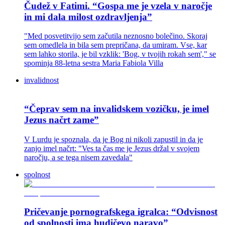
Čudež v Fatimi. “Gospa me je vzela v naročje
in mi dala milost ozdravljenja”
"Med posvetitvijo sem začutila neznosno bolečino. Skoraj
sem omedlela in bila sem prepričana, da umiram. Vse, kar
sem lahko storila, je bil vzklik: 'Bog, v tvojih rokah sem'," se
spominja 88-letna sestra Maria Fabiola Villa
invalidnost
“Čeprav sem na invalidskem vozičku, je imel
Jezus načrt zame”
V Lurdu je spoznala, da je Bog ni nikoli zapustil in da je
zanjo imel načrt: "Ves ta čas me je Jezus držal v svojem
naročju, a se tega nisem zavedala"
spolnost
Pričevanje pornografskega igralca: “Odvisnost
od spolnosti ima hudičevo naravo”