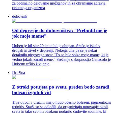
za optimalno delovanje možganov in za ohranjanje zdravja
celotnega organizma
duhovnik
Od depresije do duhovništva: “Prebudil me je
jok moje mame”
Hubert je bil star 20 let in bil je obupan. Srečo je iskal v
drogah in živel v depresiji. Nekega dne pa se je nekaj
dotaknilo njegovega srca: "To so bile solze moje mame, ki je
vedno jokala zaradi mene." Srečanje s skupnostjo Cenacolo je
Hubertu rešilo življenje
Družina
Z otroki potujeta po svetu, preden bodo zaradi
bolezni izgubili vid
Trije otroci v družini imajo hudo očesno bolezen: pigmentozni
retinitis. Starši so se odločili, da organizirajo potovanje okoli
sveta in tako svojim otrokom podarijo čudovite spomine, ki