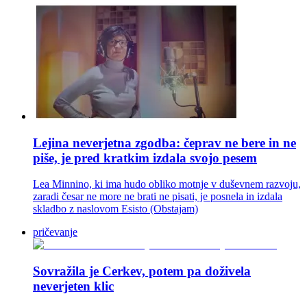
Lejina neverjetna zgodba: čeprav ne bere in ne
piše, je pred kratkim izdala svojo pesem
Lea Minnino, ki ima hudo obliko motnje v duševnem razvoju,
zaradi česar ne more ne brati ne pisati, je posnela in izdala
skladbo z naslovom Esisto (Obstajam)
pričevanje
Sovražila je Cerkev, potem pa doživela
neverjeten klic