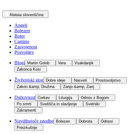
Aleteia
slovenščina
Angeli
Bolezen
Boter
Camino
Zasvojenost
Posvojitev
Blogi
Martin Golob
Vera
Vsakdanjik
Zakonca Kosi
Življenjski slog
Dobre ideje
Nasveti
Prostovoljstvo
Zakon &amp; Družina
Zanjo &amp; Zanj
Duhovnost
Cerkev
Liturgija
Odnos z Bogom
Po smrti
Svetišča in slavljenje
Svetniki
Zakramenti
Navdihujoče zgodbe
Bolezen
Dobrota
Odnosi
Preizkušnje