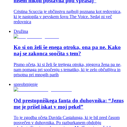
nisem nikoli postavila pod vprašaj”
Cristina Scuccia je občinstvu najbolj poznana kot redovnica,
ki je nastopila v pevskem šovu The Voice. Sedaj ni več
redovnica
Družina
Ko si on želi še enega otroka, ona pa ne. Kako
naj se zakonca soočita s tem?
Pismo očeta, ki si želi še tretjega otroka, njegova žena pa ne,
nam pomaga pri soočenju s tematiko, ki je zelo občutljiva in
prisotna pri mnogih parih
spreobrnjenje
Od prestopniškega fanta do duhovnika: “Jezus
me je prišel iskat v moj pekel”
To je zgodba očeta Davida Castalunga, ki je bil pred časom
posvečen v duhovnika. Po razburkanem obdobju