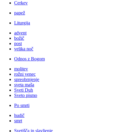
Cerkev
papež
Liturgija
advent
božič
post
velika noč
Odnos z Bogom
molitev
rožni venec
spreobrnjenje
sveta maša
Sveti Duh
Sveto pismo
Po smrti
hudič
smrt
Svetišča in slavljenje