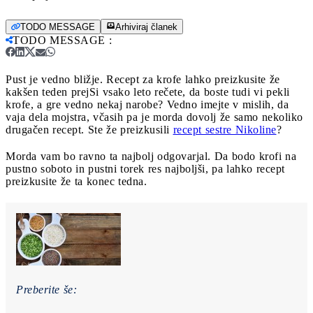
TODO MESSAGE
Arhiviraj članek
TODO MESSAGE
:
Pust je vedno bližje. Recept za krofe lahko preizkusite že
kakšen teden prej
Si vsako leto rečete, da boste tudi vi pekli
krofe, a gre vedno nekaj narobe? Vedno imejte v mislih, da
vaja dela mojstra, včasih pa je morda dovolj že samo nekoliko
drugačen recept. Ste že preizkusili
recept sestre Nikoline
?
Morda vam bo ravno ta najbolj odgovarjal. Da bodo krofi na
pustno soboto in pustni torek res najboljši, pa lahko recept
preizkusite že ta konec tedna.
Preberite še: