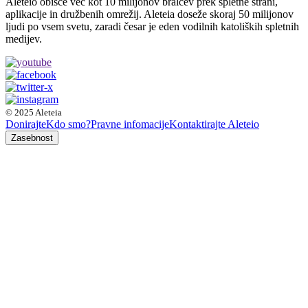
Aleteio obišče več kot 10 milijonov bralcev prek spletne strani,
aplikacije in družbenih omrežij. Aleteia doseže skoraj 50 milijonov
ljudi po vsem svetu, zaradi česar je eden vodilnih katoliških spletnih
medijev.
© 2025 Aleteia
Donirajte
Kdo smo?
Pravne infomacije
Kontaktirajte Aleteio
Zasebnost