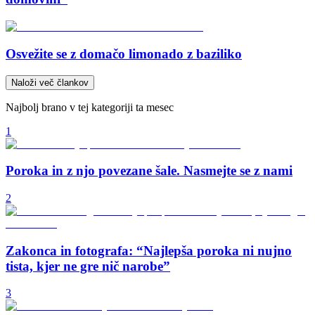
Osvežite se z domačo limonado z baziliko
Naloži več člankov
Najbolj brano v tej kategoriji ta mesec
1
Poroka in z njo povezane šale. Nasmejte se z nami
2
Zakonca in fotografa: “Najlepša poroka ni nujno
tista, kjer ne gre nič narobe”
3