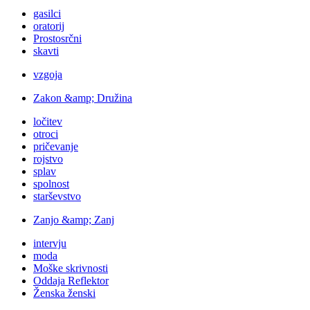
gasilci
oratorij
Prostosrčni
skavti
vzgoja
Zakon &amp; Družina
ločitev
otroci
pričevanje
rojstvo
splav
spolnost
starševstvo
Zanjo &amp; Zanj
intervju
moda
Moške skrivnosti
Oddaja Reflektor
Ženska ženski