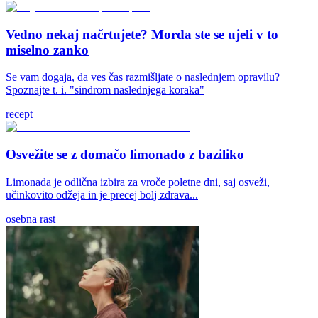
Vedno nekaj načrtujete? Morda ste se ujeli v to
miselno zanko
Se vam dogaja, da ves čas razmišljate o naslednjem opravilu?
Spoznajte t. i. "sindrom naslednjega koraka"
recept
Osvežite se z domačo limonado z baziliko
Limonada je odlična izbira za vroče poletne dni, saj osveži,
učinkovito odžeja in je precej bolj zdrava...
osebna rast