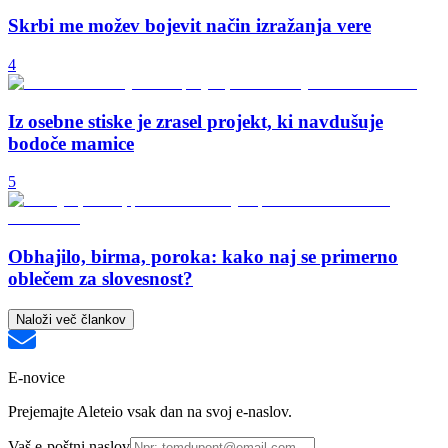
Skrbi me možev bojevit način izražanja vere
4
Iz osebne stiske je zrasel projekt, ki navdušuje
bodoče mamice
5
Obhajilo, birma, poroka: kako naj se primerno
oblečem za slovesnost?
Naloži več člankov
E-novice
Prejemajte Aleteio vsak dan na svoj e-naslov.
Vaš e-poštni naslov