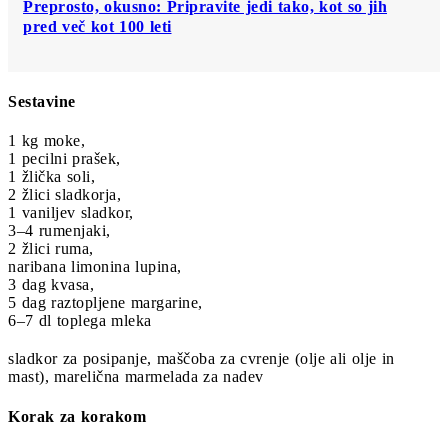
Preprosto, okusno: Pripravite jedi tako, kot so jih
pred več kot 100 leti
Sestavine
1 kg moke,
1 pecilni prašek,
1 žlička soli,
2 žlici sladkorja,
1 vaniljev sladkor,
3–4 rumenjaki,
2 žlici ruma,
naribana limonina lupina,
3 dag kvasa,
5 dag raztopljene margarine,
6–7 dl toplega mleka
sladkor za posipanje, maščoba za cvrenje (olje ali olje in
mast), marelična marmelada za nadev
Korak za korakom