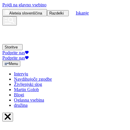
Pojdi na glavno vsebino
Iskanje
Aleteia
slovenščina
Razdelki
Storitve
Podprite nas
Podprite nas
Menu
Intervju
Navdihujoče zgodbe
Življenjski slog
Martin Golob
Blogi
Oglasna vsebina
družina