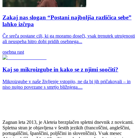
Zakaj nas slogan “Postani najboljša različica sebe”
lahko izčrpa
Če sreča postane cilj, ki ga moramo doseči, vsak trenutek utrujenosti
ali neuspeha hitro dobi pridih osebnega...
osebna rast
Kaj so mikroizgube in kako se z njimi soočiti?
Mikroizgube v naše življenje vstopijo, ne da bi jih pričakovali – in
niso nujno povezane s smrtjo bližnjega....
Zagnan leta 2013, je Aleteia brezplačen spletni dnevnik z novicami.
Spletna stran je objavljena v šestih jezikih (francoščini, angleščini,
portugalščini, španščini, poljščini in slovenščini). Vsak mesec