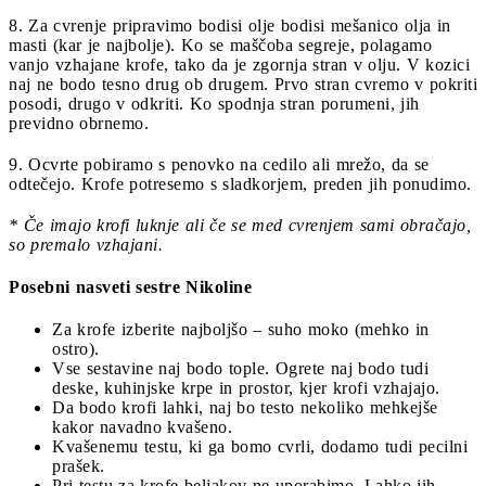
8. Za cvrenje pripravimo bodisi olje bodisi mešanico olja in
masti (kar je najbolje). Ko se maščoba segreje, polagamo
vanjo vzhajane krofe, tako da je zgornja stran v olju. V kozici
naj ne bodo tesno drug ob drugem. Prvo stran cvremo v pokriti
posodi, drugo v odkriti. Ko spodnja stran porumeni, jih
previdno obrnemo.
9. Ocvrte pobiramo s penovko na cedilo ali mrežo, da se
odtečejo. Krofe potresemo s sladkorjem, preden jih ponudimo.
* Če imajo krofi luknje ali če se med cvrenjem sami obračajo,
so premalo vzhajani.
Posebni nasveti sestre Nikoline
Za krofe izberite najboljšo – suho moko (mehko in
ostro).
Vse sestavine naj bodo tople. Ogrete naj bodo tudi
deske, kuhinjske krpe in prostor, kjer krofi vzhajajo.
Da bodo krofi lahki, naj bo testo nekoliko mehkejše
kakor navadno kvašeno.
Kvašenemu testu, ki ga bomo cvrli, dodamo tudi pecilni
prašek.
Pri testu za krofe beljakov ne uporabimo. Lahko jih