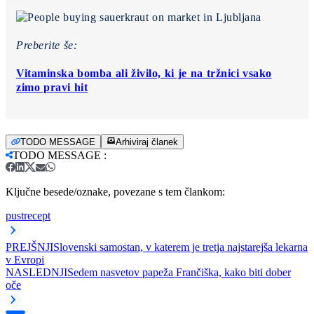
Preberite še:
Vitaminska bomba ali živilo, ki je na tržnici vsako
zimo pravi hit
TODO MESSAGE
Arhiviraj članek
TODO MESSAGE
:
Ključne besede/oznake, povezane s tem člankom:
pust
recept
PREJŠNJI
Slovenski samostan, v katerem je tretja najstarejša lekarna
v Evropi
NASLEDNJI
Sedem nasvetov papeža Frančiška, kako biti dober
oče