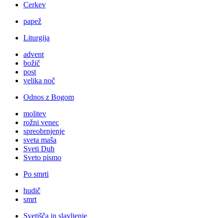
Cerkev
papež
Liturgija
advent
božič
post
velika noč
Odnos z Bogom
molitev
rožni venec
spreobrnjenje
sveta maša
Sveti Duh
Sveto pismo
Po smrti
hudič
smrt
Svetišča in slavljenje