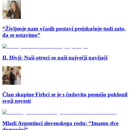
“Življenje nam včasih postavi preizkušnje tudi zato,
da se ustavimo”
IL Divji: Naši otroci so naši največji navijači
Član skupine Firbci se je s čudovito pesmijo poklonil
svoji nevesti
Mladi Argentinci slovenskega rodu: “Imamo dve
domovini”