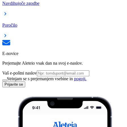
Navdihujoče zgodbe
Poročilo
E-novice
Prejemajte Aleteio vsak dan na svoj e-naslov.
Vaš e-poštni naslov
Strinjam se s prejemanjem vsebine in
pogoji.
Prijavite se