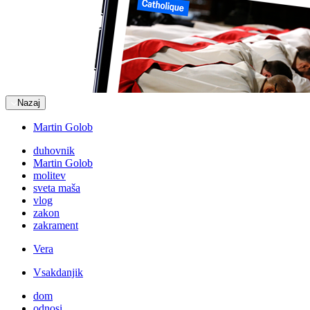
Nazaj
Martin Golob
duhovnik
Martin Golob
molitev
sveta maša
vlog
zakon
zakrament
Vera
Vsakdanjik
dom
odnosi