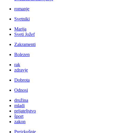
romanje
Svetniki
Marija
Sveti Jožef
Zakramenti
Bolezen
rak
zdravje
Dobrota
Odnosi
družina
mladi
prijateljstvo
šport
zakon
Preizkušnje