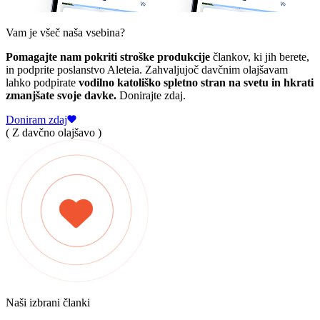
Vam je všeč naša vsebina?
Pomagajte nam pokriti stroške produkcije
člankov, ki jih berete,
in podprite poslanstvo Aleteia. Zahvaljujoč davčnim olajšavam
lahko podpirate
vodilno katoliško spletno stran na svetu in hkrati
zmanjšate svoje davke.
Donirajte zdaj.
Doniram zdaj
( Z davčno olajšavo )
Naši izbrani članki