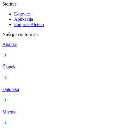
Storitve
E-novice
Aplikacija
Podprite Aleteio
Naši glavni formati
Analize
Članek
Datoteka
Mnenja