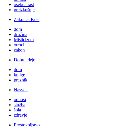
osebna rast
preizkušnje
Zakonca Kosi
dom
družina
Misticizem
otroci
zakon
Dobre ideje
dom
knjige
praznik
Nasveti
odnosi
služba
šola
zdravje
Prostovoljstvo