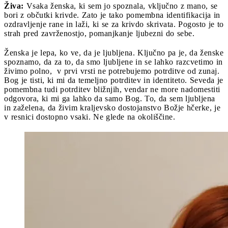
Živa:
Vsaka ženska, ki sem jo spoznala, vključno z mano, se
bori z občutki krivde. Zato je tako pomembna identifikacija in
ozdravljenje rane in laži, ki se za krivdo skrivata. Pogosto je to
strah pred zavrženostjo, pomanjkanje ljubezni do sebe.
Ženska je lepa, ko ve, da je ljubljena. Ključno pa je, da ženske
spoznamo, da za to, da smo ljubljene in se lahko razcvetimo in
živimo polno, v prvi vrsti ne potrebujemo potrditve od zunaj.
Bog je tisti, ki mi da temeljno potrditev in identiteto. Seveda je
pomembna tudi potrditev bližnjih, vendar ne more nadomestiti
odgovora, ki mi ga lahko da samo Bog. To, da sem ljubljena
in zaželena, da živim kraljevsko dostojanstvo Božje hčerke, je
v resnici dostopno vsaki. Ne glede na okoliščine.