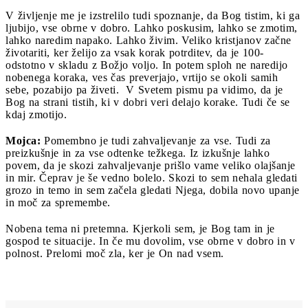
V življenje me je izstrelilo tudi spoznanje, da Bog tistim, ki ga
ljubijo, vse obrne v dobro. Lahko poskusim, lahko se zmotim,
lahko naredim napako. Lahko živim. Veliko kristjanov začne
životariti, ker želijo za vsak korak potrditev, da je 100-
odstotno v skladu z Božjo voljo. In potem sploh ne naredijo
nobenega koraka, ves čas preverjajo, vrtijo se okoli samih
sebe, pozabijo pa živeti. V Svetem pismu pa vidimo, da je
Bog na strani tistih, ki v dobri veri delajo korake. Tudi če se
kdaj zmotijo.
Mojca:
Pomembno je tudi zahvaljevanje za vse. Tudi za
preizkušnje in za vse odtenke težkega. Iz izkušnje lahko
povem, da je skozi zahvaljevanje prišlo vame veliko olajšanje
in mir. Čeprav je še vedno bolelo. Skozi to sem nehala gledati
grozo in temo in sem začela gledati Njega, dobila novo upanje
in moč za spremembe.
Nobena tema ni pretemna. Kjerkoli sem, je Bog tam in je
gospod te situacije. In če mu dovolim, vse obrne v dobro in v
polnost. Prelomi moč zla, ker je On nad vsem.