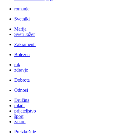
romanje
Svetniki
Marija
Sveti Jožef
Zakramenti
Bolezen
rak
zdravje
Dobrota
Odnosi
Družina
mladi
prijateljstvo
šport
zakon
Preizkušnje