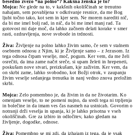
besedno zvezo “na polno”? Kakšna ženska je to?
Mojca:
Ne glede na to, v kakšnih okoliščinah se trenutno
nahajam, sem povabljena v odkrivanje resnice, da me Bog
ljubi točno tako, kot sem in kjer sem. Ne morem narediti nič,
da bi me imel bolj rad, in nič, da bi me imel manj rad. Ta
gotovost mi daje moč, da lahko začnem delati korake v smer
rasti, ozdravljenja, nove svobode in trdnosti.
Živa:
Življenje na polno lahko živim samo, če sem v stalnem
osebnem odnosu z Njim, ki je Življenje samo – z Jezusom. Iz
tega odnosa črpam veselje, moč, pogum. Ker vem, da me želi
osrečiti, da ima zame načrt sreče, si upam želeti in hrepeneti,
poskušam nove stvari, preizkušam, kje zaživim. Ker vem, da
on skrbi zame, lahko svobodno, kot Božji otrok, v zaupanju
živim veselje sedanjega trenutka in nanj vedno znova preložim
skrbi.
Mojca:
Zelo pomembno je, da živim in da ne životarim. Ko
omenjam veselje, to ne pomeni nujno, da sredi tega ni trpljenja
in bolečine in da imam ves čas nasmeh na ustnicah. Govorim o
notranji drži veselja in upanja, ki je lahko prisotna v vseh
okoliščinah. Gre za izbiro in odločitev, kako gledam na
življenje, dogodke, odnose.
Živa:
Pomembno se mi zdi, da izhajam iz tega, da je vsak