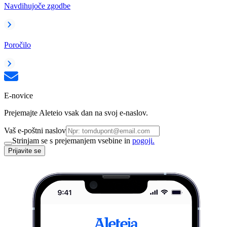
Navdihujoče zgodbe
Poročilo
E-novice
Prejemajte Aleteio vsak dan na svoj e-naslov.
Vaš e-poštni naslov
Strinjam se s prejemanjem vsebine in
pogoji.
Prijavite se