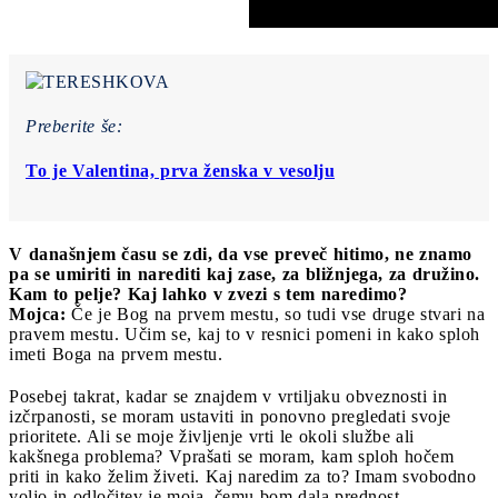
Preberite še:
To je Valentina, prva ženska v vesolju
V današnjem času se zdi, da vse preveč hitimo, ne znamo
pa se umiriti in narediti kaj zase, za bližnjega, za družino.
Kam to pelje? Kaj lahko v zvezi s tem naredimo?
Mojca:
Če je Bog na prvem mestu, so tudi vse druge stvari na
pravem mestu. Učim se, kaj to v resnici pomeni in kako sploh
imeti Boga na prvem mestu.
Posebej takrat, kadar se znajdem v vrtiljaku obveznosti in
izčrpanosti, se moram ustaviti in ponovno pregledati svoje
prioritete. Ali se moje življenje vrti le okoli službe ali
kakšnega problema? Vprašati se moram, kam sploh hočem
priti in kako želim živeti. Kaj naredim za to? Imam svobodno
voljo in odločitev je moja, čemu bom dala prednost.