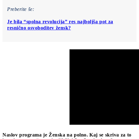
Preberite še:
Je bila “spolna revolucija” res najboljša pot za
resnično osvoboditev žensk?
Naslov programa je Ženska na polno. Kaj se skriva za to