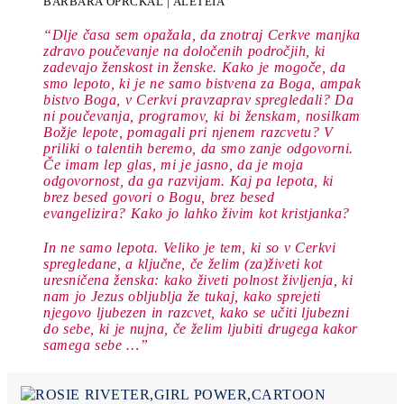
BARBARA OPRČKAL | ALETEIA
“Dlje časa sem opažala, da znotraj Cerkve manjka
zdravo poučevanje na določenih področjih, ki
zadevajo ženskost in ženske. Kako je mogoče, da
smo lepoto, ki je ne samo bistvena za Boga, ampak
bistvo Boga, v Cerkvi pravzaprav spregledali? Da
ni poučevanja, programov, ki bi ženskam, nosilkam
Božje lepote, pomagali pri njenem razcvetu? V
priliki o talentih beremo, da smo zanje odgovorni.
Če imam lep glas, mi je jasno, da je moja
odgovornost, da ga razvijam. Kaj pa lepota, ki
brez besed govori o Bogu, brez besed
evangelizira? Kako jo lahko živim kot kristjanka?
In ne samo lepota. Veliko je tem, ki so v Cerkvi
spregledane, a ključne, če želim (za)živeti kot
uresničena ženska: kako živeti polnost življenja, ki
nam jo Jezus obljublja že tukaj, kako sprejeti
njegovo ljubezen in razcvet, kako se učiti ljubezni
do sebe, ki je nujna, če želim ljubiti drugega kakor
samega sebe …”