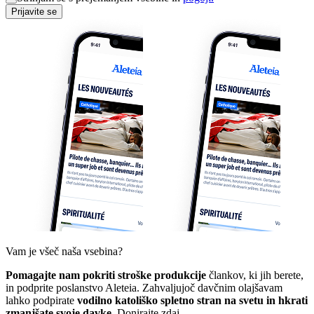
Prijavite se
Vam je všeč naša vsebina?
Pomagajte nam pokriti stroške produkcije
člankov, ki jih berete,
in podprite poslanstvo Aleteia. Zahvaljujoč davčnim olajšavam
lahko podpirate
vodilno katoliško spletno stran na svetu in hkrati
zmanjšate svoje davke.
Donirajte zdaj.