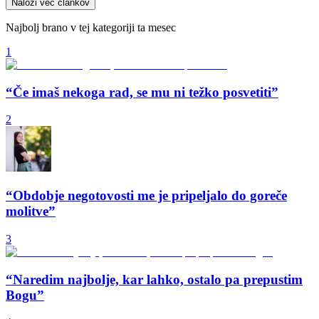
Naloži več člankov
Najbolj brano v tej kategoriji ta mesec
1
“Če imaš nekoga rad, se mu ni težko posvetiti”
2
“Obdobje negotovosti me je pripeljalo do goreče
molitve”
3
“Naredim najbolje, kar lahko, ostalo pa prepustim
Bogu”