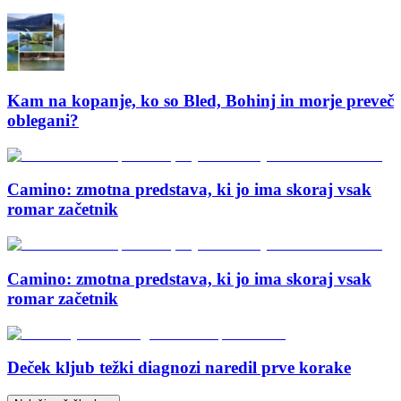
Kam na kopanje, ko so Bled, Bohinj in morje preveč
oblegani?
Camino: zmotna predstava, ki jo ima skoraj vsak
romar začetnik
Camino: zmotna predstava, ki jo ima skoraj vsak
romar začetnik
Deček kljub težki diagnozi naredil prve korake