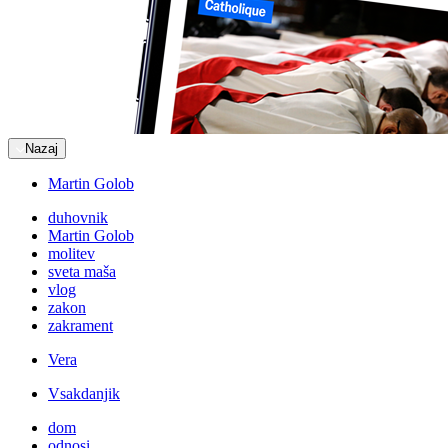
Nazaj
Martin Golob
duhovnik
Martin Golob
molitev
sveta maša
vlog
zakon
zakrament
Vera
Vsakdanjik
dom
odnosi