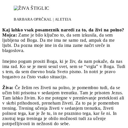
BARBARA OPRČKAL | ALETEIA
Kaj lahko vsak posameznik naredi za to, da živi na polno?
Mojca:
Zame je bilo ključno to, da sem izkusila, da sem
ljubljena od Boga. Da me ima ne samo rad, ampak da me
ljubi. Da pozna moje ime in da ima zame načrt sreče in
blagoslova.
Imejmo pogum prositi Boga, ki je živ, da nam pokaže, da nas
ima rad. Ko se je meni sesul svet, sem se “vrgla” v Boga. Tudi
s tem, da sem dnevno brala Sveto pismo. In notri je pravo
bogastvo za čisto vsako situacijo.
Živa:
Če želim res živeti na polno, je pomembno tudi, da se
učim biti prisotna v sedanjem trenutku. Tam je prisoten Jezus.
Tam lahko živim. Ko me potegne v premlevanje preteklosti ali
v skrbi prihodnosti, preneham živeti. Za to pa je pomemben
trening. Trening učenja živeti v sedanjem trenutku, živeti
polnost tega, kar je že tu, in ne praznino tega, kar še ni. In
znotraj tega treninga je obilo možnosti tudi za učenje
potrpežljivosti in nežnosti do sebe.