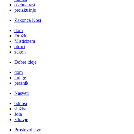
osebna rast
preizkušnje
Zakonca Kosi
dom
Družina
Misticizem
otroci
zakon
Dobre ideje
dom
knjige
praznik
Nasveti
odnosi
služba
šola
zdravje
Prostovoljstvo