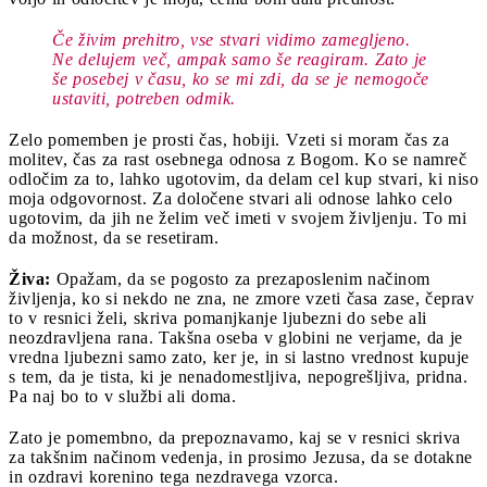
Če živim prehitro, vse stvari vidimo zamegljeno.
Ne delujem več, ampak samo še reagiram. Zato je
še posebej v času, ko se mi zdi, da se je nemogoče
ustaviti, potreben odmik.
Zelo pomemben je prosti čas, hobiji. Vzeti si moram čas za
molitev, čas za rast osebnega odnosa z Bogom. Ko se namreč
odločim za to, lahko ugotovim, da delam cel kup stvari, ki niso
moja odgovornost. Za določene stvari ali odnose lahko celo
ugotovim, da jih ne želim več imeti v svojem življenju. To mi
da možnost, da se resetiram.
Živa:
Opažam, da se pogosto za prezaposlenim načinom
življenja, ko si nekdo ne zna, ne zmore vzeti časa zase, čeprav
to v resnici želi, skriva pomanjkanje ljubezni do sebe ali
neozdravljena rana. Takšna oseba v globini ne verjame, da je
vredna ljubezni samo zato, ker je, in si lastno vrednost kupuje
s tem, da je tista, ki je nenadomestljiva, nepogrešljiva, pridna.
Pa naj bo to v službi ali doma.
Zato je pomembno, da prepoznavamo, kaj se v resnici skriva
za takšnim načinom vedenja, in prosimo Jezusa, da se dotakne
in ozdravi korenino tega nezdravega vzorca.