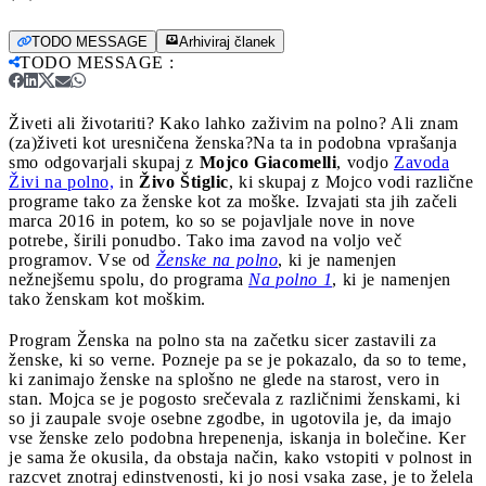
TODO MESSAGE
Arhiviraj članek
TODO MESSAGE
:
Živeti ali životariti? Kako lahko zaživim na polno? Ali znam
(za)živeti kot uresničena ženska?
Na ta in podobna vprašanja
smo odgovarjali skupaj z
Mojco Giacomelli
, vodjo
Zavoda
Živi na polno,
in
Živo Štiglic
, ki skupaj z Mojco vodi različne
programe tako za ženske kot za moške. Izvajati sta jih začeli
marca 2016 in potem, ko so se pojavljale nove in nove
potrebe, širili ponudbo. Tako ima zavod na voljo več
programov. Vse od
Ženske na polno
, ki je namenjen
nežnejšemu spolu, do programa
Na polno 1
, ki je namenjen
tako ženskam kot moškim.
Program Ženska na polno sta na začetku sicer zastavili za
ženske, ki so verne. Pozneje pa se je pokazalo, da so to teme,
ki zanimajo ženske na splošno ne glede na starost, vero in
stan. Mojca se je pogosto srečevala z različnimi ženskami, ki
so ji zaupale svoje osebne zgodbe, in ugotovila je, da imajo
vse ženske zelo podobna hrepenenja, iskanja in bolečine. Ker
je sama že okusila, da obstaja način, kako vstopiti v polnost in
razcvet znotraj edinstvenosti, ki jo nosi vsaka zase, je to želela