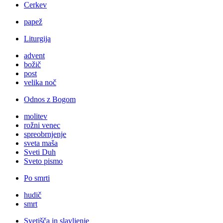
Cerkev
papež
Liturgija
advent
božič
post
velika noč
Odnos z Bogom
molitev
rožni venec
spreobrnjenje
sveta maša
Sveti Duh
Sveto pismo
Po smrti
hudič
smrt
Svetišča in slavljenje