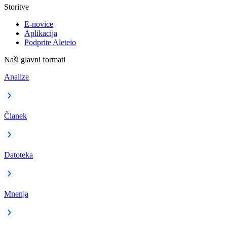
Storitve
E-novice
Aplikacija
Podprite Aleteio
Naši glavni formati
Analize
Članek
Datoteka
Mnenja