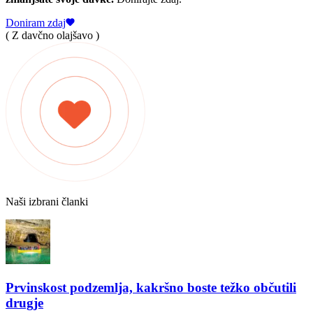
Doniram zdaj
( Z davčno olajšavo )
Naši izbrani članki
Prvinskost podzemlja, kakršno boste težko občutili
drugje