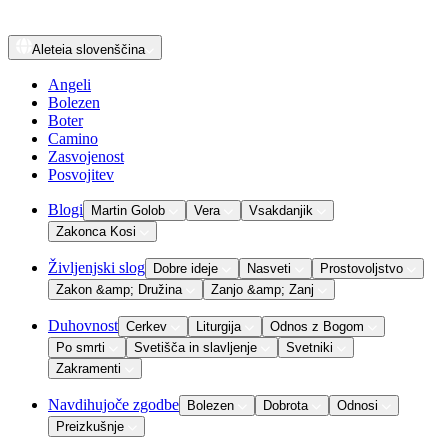
Aleteia
slovenščina
Angeli
Bolezen
Boter
Camino
Zasvojenost
Posvojitev
Blogi
Martin Golob
Vera
Vsakdanjik
Zakonca Kosi
Življenjski slog
Dobre ideje
Nasveti
Prostovoljstvo
Zakon &amp; Družina
Zanjo &amp; Zanj
Duhovnost
Cerkev
Liturgija
Odnos z Bogom
Po smrti
Svetišča in slavljenje
Svetniki
Zakramenti
Navdihujoče zgodbe
Bolezen
Dobrota
Odnosi
Preizkušnje