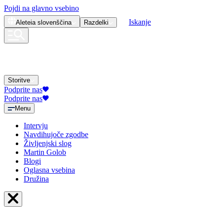
Pojdi na glavno vsebino
Iskanje
Aleteia
slovenščina
Razdelki
Storitve
Podprite nas
Podprite nas
Menu
Intervju
Navdihujoče zgodbe
Življenjski slog
Martin Golob
Blogi
Oglasna vsebina
Družina