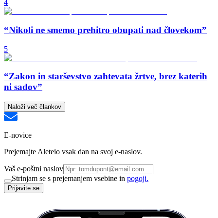
4
“Nikoli ne smemo prehitro obupati nad človekom”
5
“Zakon in starševstvo zahtevata žrtve, brez katerih
ni sadov”
Naloži več člankov
E-novice
Prejemajte Aleteio vsak dan na svoj e-naslov.
Vaš e-poštni naslov
Strinjam se s prejemanjem vsebine in
pogoji.
Prijavite se