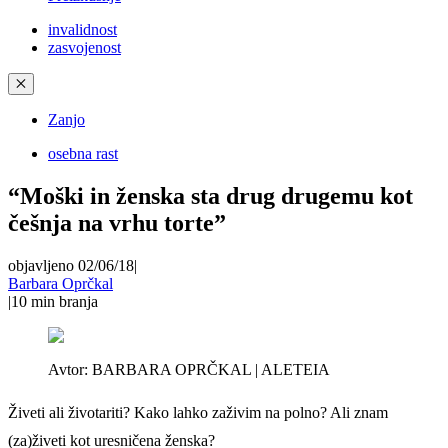
invalidnost
zasvojenost
✕
Zanjo
osebna rast
“Moški in ženska sta drug drugemu kot
češnja na vrhu torte”
objavljeno 02/06/18
|
Barbara Oprčkal
|
10
min branja
Avtor:
BARBARA OPRČKAL | ALETEIA
Živeti ali životariti? Kako lahko zaživim na polno? Ali znam
(za)živeti kot uresničena ženska?