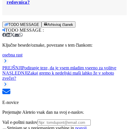
redovnica?
TODO MESSAGE
Arhiviraj članek
TODO MESSAGE
:
Ključne besede/oznake, povezane s tem člankom:
osebna rast
PREJŠNJI
Podiranje teze, da je vsem mladim vseeno za volitve
NASLEDNJI
Zakaj gremo k nedeljski maši lahko že v soboto
zvečer?
E-novice
Prejemajte Aleteio vsak dan na svoj e-naslov.
Vaš e-poštni naslov
Strinjam se s prejemanjem vsebine in
pogoji.