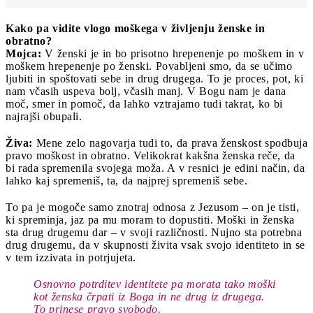
Kako pa vidite vlogo moškega v življenju ženske in
obratno?
Mojca:
V ženski je in bo prisotno hrepenenje po moškem in v
moškem hrepenenje po ženski. Povabljeni smo, da se učimo
ljubiti in spoštovati sebe in drug drugega. To je proces, pot, ki
nam včasih uspeva bolj, včasih manj. V Bogu nam je dana
moč, smer in pomoč, da lahko vztrajamo tudi takrat, ko bi
najrajši obupali.
Živa:
Mene zelo nagovarja tudi to, da prava ženskost spodbuja
pravo moškost in obratno. Velikokrat kakšna ženska reče, da
bi rada spremenila svojega moža. A v resnici je edini način, da
lahko kaj spremeniš, ta, da najprej spremeniš sebe.
To pa je mogoče samo znotraj odnosa z Jezusom – on je tisti,
ki spreminja, jaz pa mu moram to dopustiti. Moški in ženska
sta drug drugemu dar – v svoji različnosti. Nujno sta potrebna
drug drugemu, da v skupnosti živita vsak svojo identiteto in se
v tem izzivata in potrjujeta.
Osnovno potrditev identitete pa morata tako moški
kot ženska črpati iz Boga in ne drug iz drugega.
To prinese pravo svobodo.