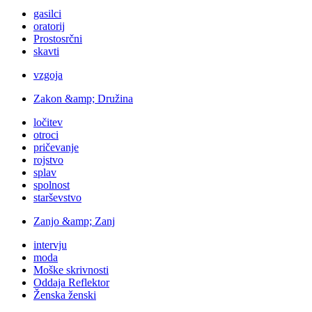
gasilci
oratorij
Prostosrčni
skavti
vzgoja
Zakon &amp; Družina
ločitev
otroci
pričevanje
rojstvo
splav
spolnost
starševstvo
Zanjo &amp; Zanj
intervju
moda
Moške skrivnosti
Oddaja Reflektor
Ženska ženski