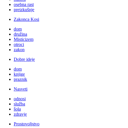
osebna rast
preizkušnje
Zakonca Kosi
dom
družina
Misticizem
otroci
zakon
Dobre ideje
dom
knjige
praznik
Nasveti
odnosi
služba
šola
zdravje
Prostovoljstvo