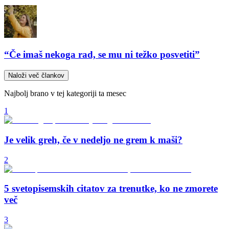
“Če imaš nekoga rad, se mu ni težko posvetiti”
Naloži več člankov
Najbolj brano v tej kategoriji ta mesec
1
Je velik greh, če v nedeljo ne grem k maši?
2
5 svetopisemskih citatov za trenutke, ko ne zmorete
več
3