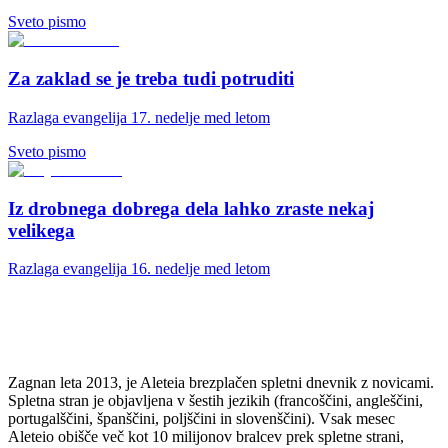
Sveto pismo
Za zaklad se je treba tudi potruditi
Razlaga evangelija 17. nedelje med letom
Sveto pismo
Iz drobnega dobrega dela lahko zraste nekaj
velikega
Razlaga evangelija 16. nedelje med letom
Zagnan leta 2013, je Aleteia brezplačen spletni dnevnik z novicami.
Spletna stran je objavljena v šestih jezikih (francoščini, angleščini,
portugalščini, španščini, poljščini in slovenščini). Vsak mesec
Aleteio obišče več kot 10 milijonov bralcev prek spletne strani,