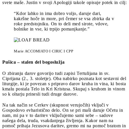
svete maše. Justin v svoji Apologiji takole opisuje potek in cilj:
“Kdor lahko in ima dobro voljo, daruje dari,
kakršne hoče in more, pri čemer se vsa zbirka da v
roke predstojniku. On to deli med sirote, vdove,
bolnike in vse, ki trpijo pomanjkanje.”
Marie ACCOMIATO I CIRIC I CPP
Pušica – stalen del bogoslužja
O zbiranju darov govorijo tudi zapisi Tertulijana in sv.
Ciprijana (2., 3. stoletje). Oba nabirko poznata kot sestavni del
liturgije, ki je povezan s pripravo darov kruha in vina, ki bosta
kmalu postala Telo in Kri Kristusa. Skupaj s kruhom in vinom
so k oltarju prinesli tudi druge darove.
Na tak način se Cerkev (skupnost verujočih) vključi v
Gospodovo evharistično delo. On se pri maši daruje Očetu in
nam, mi pa v to daritev vključujemo sami sebe – sadove
našega dela, truda, vsakdanjega življenja. Kakor nam na
pomoč prihaja Jezusova daritev, gremo mi na pomoč bratom in