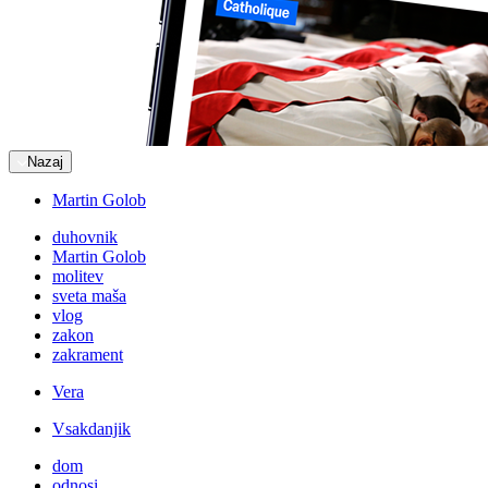
Nazaj
Martin Golob
duhovnik
Martin Golob
molitev
sveta maša
vlog
zakon
zakrament
Vera
Vsakdanjik
dom
odnosi