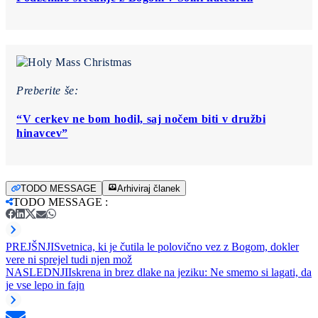
Preberite še:
“V cerkev ne bom hodil, saj nočem biti v družbi
hinavcev”
TODO MESSAGE
Arhiviraj članek
TODO MESSAGE
:
PREJŠNJI
Svetnica, ki je čutila le polovično vez z Bogom, dokler
vere ni sprejel tudi njen mož
NASLEDNJI
Iskrena in brez dlake na jeziku: Ne smemo si lagati, da
je vse lepo in fajn