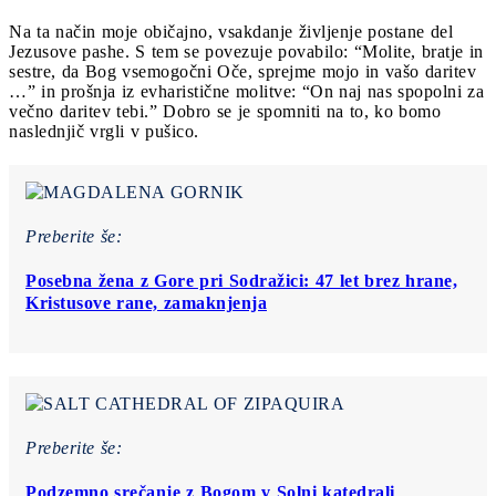
Na ta način moje običajno, vsakdanje življenje postane del
Jezusove pashe. S tem se povezuje povabilo: “Molite, bratje in
sestre, da Bog vsemogočni Oče, sprejme mojo in vašo daritev
…” in prošnja iz evharistične molitve: “On naj nas spopolni za
večno daritev tebi.” Dobro se je spomniti na to, ko bomo
naslednjič vrgli v pušico.
Preberite še:
Posebna žena z Gore pri Sodražici: 47 let brez hrane,
Kristusove rane, zamaknjenja
Preberite še:
Podzemno srečanje z Bogom v Solni katedrali