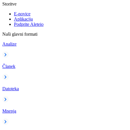
Storitve
E-novice
Aplikacija
Podprite Aleteio
Naši glavni formati
Analize
Članek
Datoteka
Mnenja