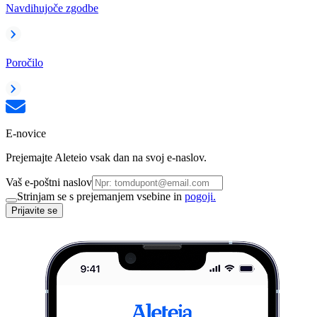
Navdihujoče zgodbe
Poročilo
E-novice
Prejemajte Aleteio vsak dan na svoj e-naslov.
Vaš e-poštni naslov
Strinjam se s prejemanjem vsebine in
pogoji.
Prijavite se