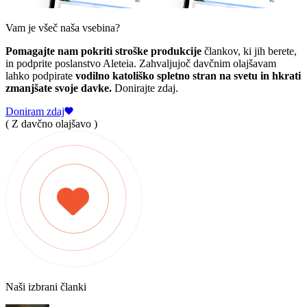
Vam je všeč naša vsebina?
Pomagajte nam pokriti stroške produkcije
člankov, ki jih berete,
in podprite poslanstvo Aleteia. Zahvaljujoč davčnim olajšavam
lahko podpirate
vodilno katoliško spletno stran na svetu in hkrati
zmanjšate svoje davke.
Donirajte zdaj.
Doniram zdaj
( Z davčno olajšavo )
Naši izbrani članki