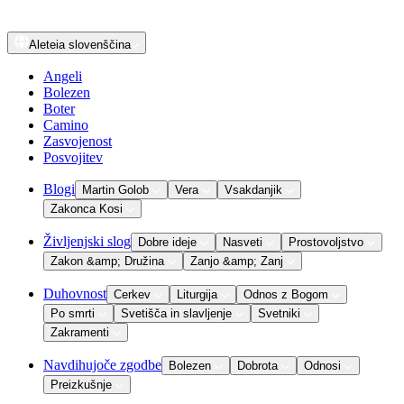
Aleteia
slovenščina
Angeli
Bolezen
Boter
Camino
Zasvojenost
Posvojitev
Blogi
Martin Golob
Vera
Vsakdanjik
Zakonca Kosi
Življenjski slog
Dobre ideje
Nasveti
Prostovoljstvo
Zakon &amp; Družina
Zanjo &amp; Zanj
Duhovnost
Cerkev
Liturgija
Odnos z Bogom
Po smrti
Svetišča in slavljenje
Svetniki
Zakramenti
Navdihujoče zgodbe
Bolezen
Dobrota
Odnosi
Preizkušnje