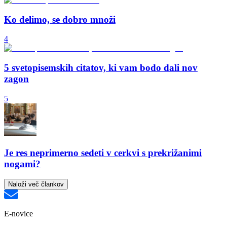
Ko delimo, se dobro množi
4
5 svetopisemskih citatov, ki vam bodo dali nov
zagon
5
Je res neprimerno sedeti v cerkvi s prekrižanimi
nogami?
Naloži več člankov
E-novice