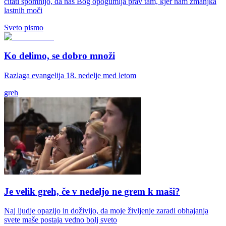
citati spomnijo, da nas Bog opogumlja prav tam, kjer nam zmanjka
lastnih moči
Sveto pismo
Ko delimo, se dobro množi
Razlaga evangelija 18. nedelje med letom
greh
Je velik greh, če v nedeljo ne grem k maši?
Naj ljudje opazijo in doživijo, da moje življenje zaradi obhajanja
svete maše postaja vedno bolj sveto