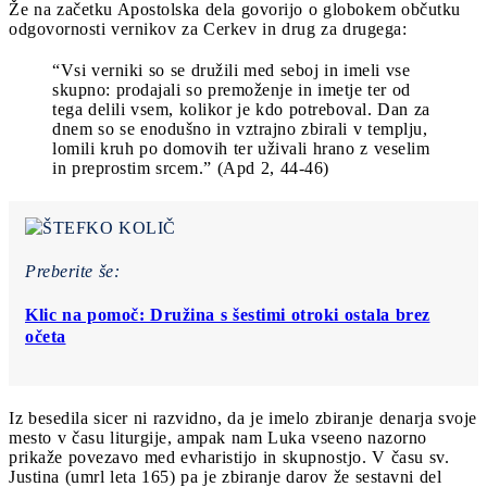
Že na začetku Apostolska dela govorijo o globokem občutku
odgovornosti vernikov za Cerkev in drug za drugega:
“Vsi verniki so se družili med seboj in imeli vse
skupno: prodajali so premoženje in imetje ter od
tega delili vsem, kolikor je kdo potreboval. Dan za
dnem so se enodušno in vztrajno zbirali v templju,
lomili kruh po domovih ter uživali hrano z veselim
in preprostim srcem.” (Apd 2, 44-46)
Preberite še:
Klic na pomoč: Družina s šestimi otroki ostala brez
očeta
Iz besedila sicer ni razvidno, da je imelo zbiranje denarja svoje
mesto v času liturgije, ampak nam Luka vseeno nazorno
prikaže povezavo med evharistijo in skupnostjo. V času sv.
Justina (umrl leta 165) pa je zbiranje darov že sestavni del