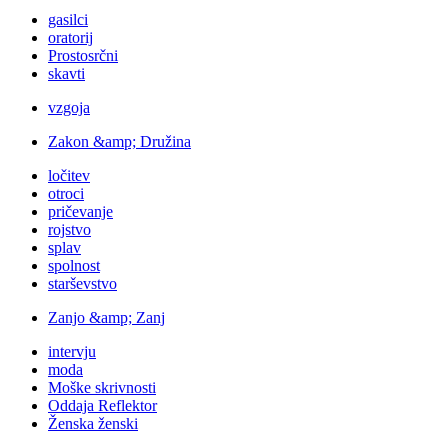
gasilci
oratorij
Prostosrčni
skavti
vzgoja
Zakon &amp; Družina
ločitev
otroci
pričevanje
rojstvo
splav
spolnost
starševstvo
Zanjo &amp; Zanj
intervju
moda
Moške skrivnosti
Oddaja Reflektor
Ženska ženski