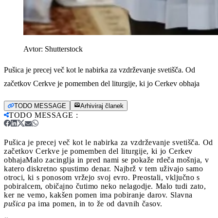
Avtor:
Shutterstock
Pušica je precej več kot le nabirka za vzdrževanje svetišča. Od
začetkov Cerkve je pomemben del liturgije, ki jo Cerkev obhaja
TODO MESSAGE
Arhiviraj članek
TODO MESSAGE
:
Pušica je precej več kot le nabirka za vzdrževanje svetišča. Od
začetkov Cerkve je pomemben del liturgije, ki jo Cerkev
obhaja
Malo zacinglja in pred nami se pokaže rdeča mošnja, v
katero diskretno spustimo denar. Najbrž v tem uživajo samo
otroci, ki s ponosom vržejo svoj evro. Preostali, vključno s
pobiralcem, običajno čutimo neko nelagodje. Malo tudi zato,
ker ne vemo, kakšen pomen ima pobiranje darov. Slavna
pušica
pa ima pomen, in to že od davnih časov.