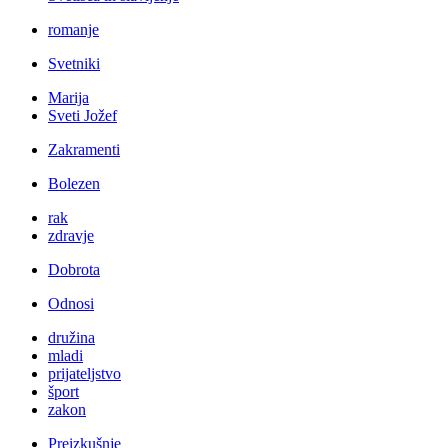
romanje
Svetniki
Marija
Sveti Jožef
Zakramenti
Bolezen
rak
zdravje
Dobrota
Odnosi
družina
mladi
prijateljstvo
šport
zakon
Preizkušnje