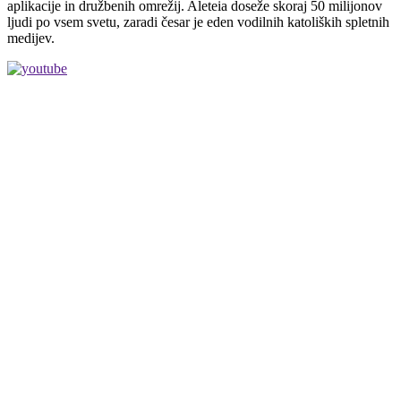
aplikacije in družbenih omrežij. Aleteia doseže skoraj 50 milijonov
ljudi po vsem svetu, zaradi česar je eden vodilnih katoliških spletnih
medijev.