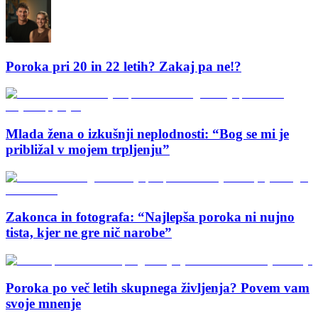
Poroka pri 20 in 22 letih? Zakaj pa ne!?
Mlada žena o izkušnji neplodnosti: “Bog se mi je
približal v mojem trpljenju”
Zakonca in fotografa: “Najlepša poroka ni nujno
tista, kjer ne gre nič narobe”
Poroka po več letih skupnega življenja? Povem vam
svoje mnenje