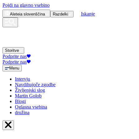
Pojdi na glavno vsebino
Iskanje
Aleteia
slovenščina
Razdelki
Storitve
Podprite nas
Podprite nas
Menu
Intervju
Navdihujoče zgodbe
Življenjski slog
Martin Golob
Blogi
Oglasna vsebina
družina