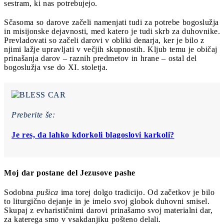
sestram, ki nas potrebujejo.
Sčasoma so darove začeli namenjati tudi za potrebe bogoslužja
in misijonske dejavnosti, med katero je tudi skrb za duhovnike.
Prevladovati so začeli darovi v obliki denarja, ker je bilo z
njimi lažje upravljati v večjih skupnostih. Kljub temu je običaj
prinašanja darov – raznih predmetov in hrane – ostal del
bogoslužja vse do XI. stoletja.
Preberite še:
Je res, da lahko kdorkoli blagoslovi karkoli?
Moj dar postane del Jezusove pashe
Sodobna
pušica
ima torej dolgo tradicijo. Od začetkov je bilo
to liturgično dejanje in je imelo svoj globok duhovni smisel.
Skupaj z evharističnimi darovi prinašamo svoj materialni dar,
za katerega smo v vsakdanjiku pošteno delali.