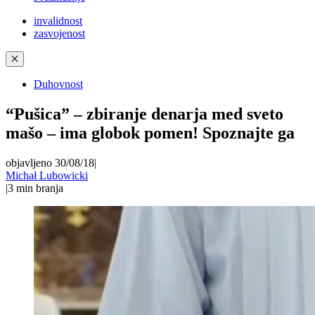
invalidnost
zasvojenost
✕
Duhovnost
“Pušica” – zbiranje denarja med sveto
mašo – ima globok pomen! Spoznajte ga
objavljeno 30/08/18
|
Michał Lubowicki
|
3
min branja