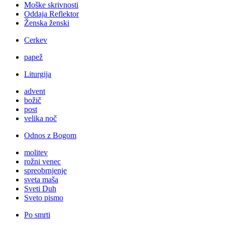
Moške skrivnosti
Oddaja Reflektor
Ženska ženski
Cerkev
papež
Liturgija
advent
božič
post
velika noč
Odnos z Bogom
molitev
rožni venec
spreobrnjenje
sveta maša
Sveti Duh
Sveto pismo
Po smrti