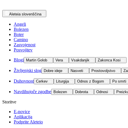
Aleteia
slovenščina
Angeli
Bolezen
Boter
Camino
Zasvojenost
Posvojitev
Blogi
Martin Golob
Vera
Vsakdanjik
Zakonca Kosi
Življenjski slog
Dobre ideje
Nasveti
Prostovoljstvo
Za
Duhovnost
Cerkev
Liturgija
Odnos z Bogom
Po smrti
Navdihujoče zgodbe
Bolezen
Dobrota
Odnosi
Preizk
Storitve
E-novice
Aplikacija
Podprite Aleteio