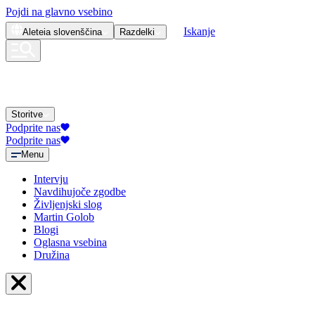
Pojdi na glavno vsebino
Iskanje
Aleteia
slovenščina
Razdelki
Storitve
Podprite nas
Podprite nas
Menu
Intervju
Navdihujoče zgodbe
Življenjski slog
Martin Golob
Blogi
Oglasna vsebina
Družina