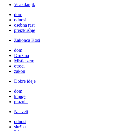
Vsakdanjik
dom
odnosi
osebna rast
preizkušnje
Zakonca Kosi
dom
Družina
Misticizem
otroci
zakon
Dobre ideje
dom
knjige
praznik
Nasveti
odnosi
služba