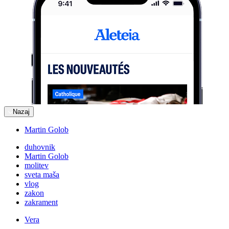
Nazaj
Martin Golob
duhovnik
Martin Golob
molitev
sveta maša
vlog
zakon
zakrament
Vera