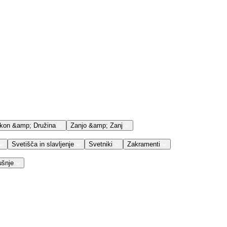
kon &amp; Družina
Zanjo &amp; Zanj
Svetišča in slavljenje
Svetniki
Zakramenti
ušnje