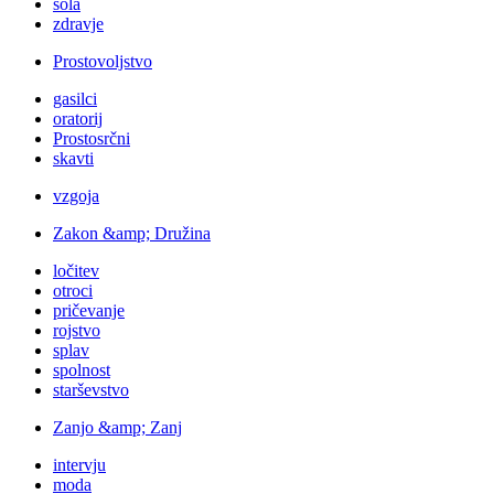
šola
zdravje
Prostovoljstvo
gasilci
oratorij
Prostosrčni
skavti
vzgoja
Zakon &amp; Družina
ločitev
otroci
pričevanje
rojstvo
splav
spolnost
starševstvo
Zanjo &amp; Zanj
intervju
moda