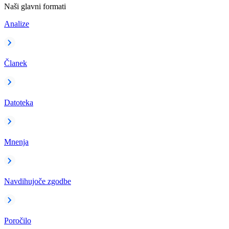
Naši glavni formati
Analize
Članek
Datoteka
Mnenja
Navdihujoče zgodbe
Poročilo