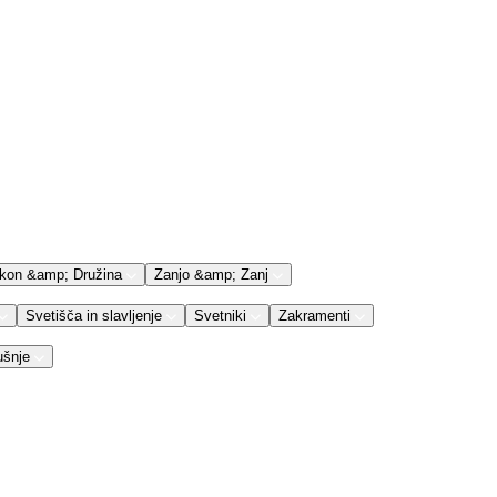
kon &amp; Družina
Zanjo &amp; Zanj
Svetišča in slavljenje
Svetniki
Zakramenti
ušnje