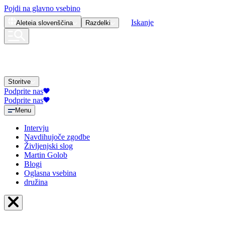
Pojdi na glavno vsebino
Iskanje
Aleteia
slovenščina
Razdelki
Storitve
Podprite nas
Podprite nas
Menu
Intervju
Navdihujoče zgodbe
Življenjski slog
Martin Golob
Blogi
Oglasna vsebina
družina