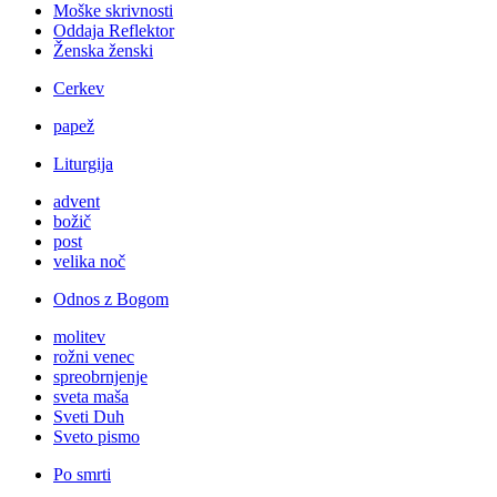
Moške skrivnosti
Oddaja Reflektor
Ženska ženski
Cerkev
papež
Liturgija
advent
božič
post
velika noč
Odnos z Bogom
molitev
rožni venec
spreobrnjenje
sveta maša
Sveti Duh
Sveto pismo
Po smrti