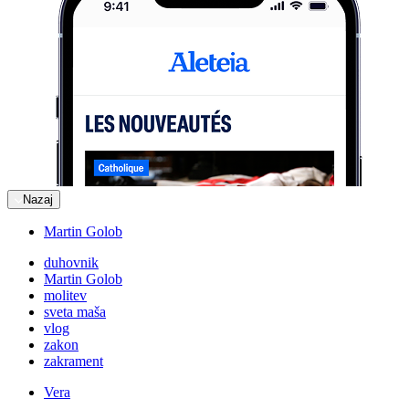
Nazaj
Martin Golob
duhovnik
Martin Golob
molitev
sveta maša
vlog
zakon
zakrament
Vera