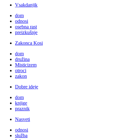
Vsakdanjik
dom
odnosi
osebna rast
preizkušnje
Zakonca Kosi
dom
družina
Misticizem
otroci
zakon
Dobre ideje
dom
knjige
praznik
Nasveti
odnosi
služba