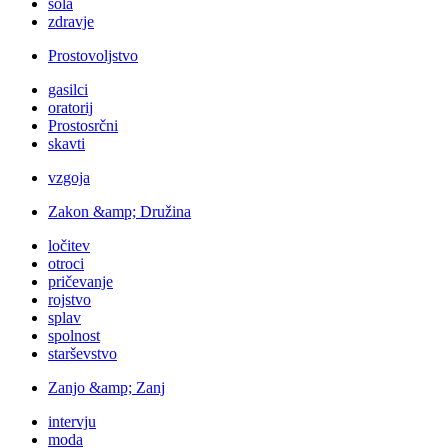
šola
zdravje
Prostovoljstvo
gasilci
oratorij
Prostosrčni
skavti
vzgoja
Zakon &amp; Družina
ločitev
otroci
pričevanje
rojstvo
splav
spolnost
starševstvo
Zanjo &amp; Zanj
intervju
moda