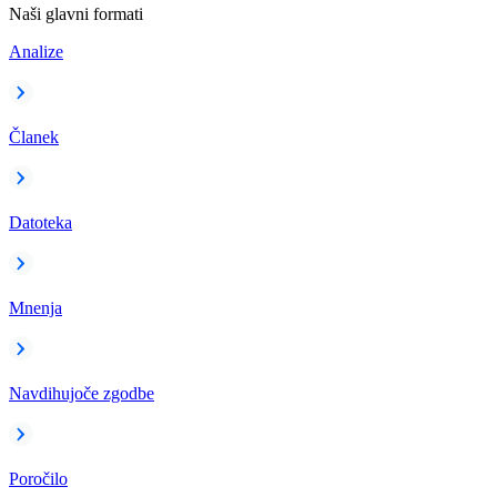
Naši glavni formati
Analize
Članek
Datoteka
Mnenja
Navdihujoče zgodbe
Poročilo