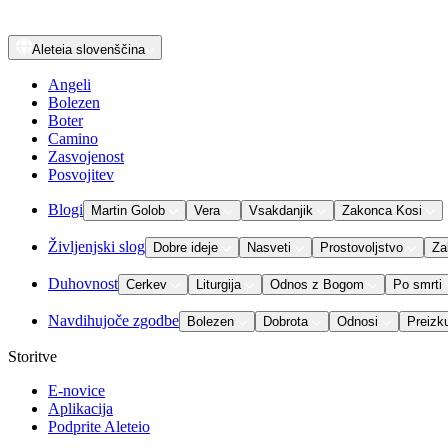
Aleteia
slovenščina
Angeli
Bolezen
Boter
Camino
Zasvojenost
Posvojitev
Blogi
Martin Golob
Vera
Vsakdanjik
Zakonca Kosi
Življenjski slog
Dobre ideje
Nasveti
Prostovoljstvo
Za
Duhovnost
Cerkev
Liturgija
Odnos z Bogom
Po smrti
Navdihujoče zgodbe
Bolezen
Dobrota
Odnosi
Preizk
Storitve
E-novice
Aplikacija
Podprite Aleteio