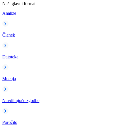
Naši glavni formati
Analize
Članek
Datoteka
Mnenja
Navdihujoče zgodbe
Poročilo