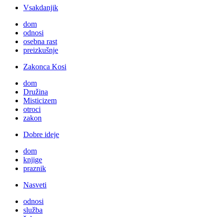
Vsakdanjik
dom
odnosi
osebna rast
preizkušnje
Zakonca Kosi
dom
Družina
Misticizem
otroci
zakon
Dobre ideje
dom
knjige
praznik
Nasveti
odnosi
služba