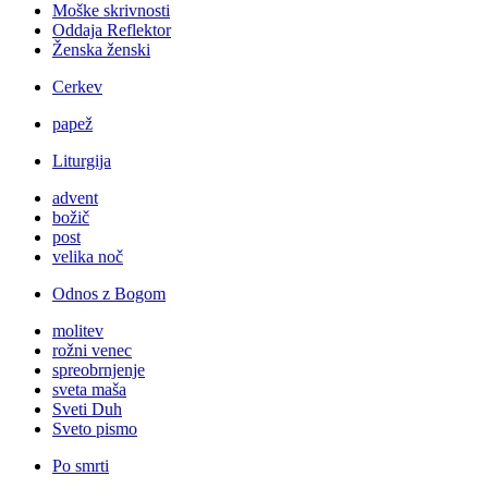
Moške skrivnosti
Oddaja Reflektor
Ženska ženski
Cerkev
papež
Liturgija
advent
božič
post
velika noč
Odnos z Bogom
molitev
rožni venec
spreobrnjenje
sveta maša
Sveti Duh
Sveto pismo
Po smrti