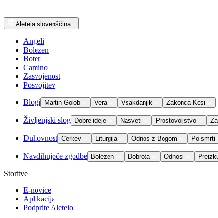
Aleteia
slovenščina
Angeli
Bolezen
Boter
Camino
Zasvojenost
Posvojitev
Blogi
Martin Golob
Vera
Vsakdanjik
Zakonca Kosi
Življenjski slog
Dobre ideje
Nasveti
Prostovoljstvo
Za
Duhovnost
Cerkev
Liturgija
Odnos z Bogom
Po smrti
Navdihujoče zgodbe
Bolezen
Dobrota
Odnosi
Preizk
Storitve
E-novice
Aplikacija
Podprite Aleteio