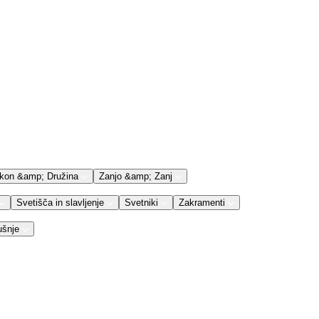
kon &amp; Družina
Zanjo &amp; Zanj
Svetišča in slavljenje
Svetniki
Zakramenti
ušnje