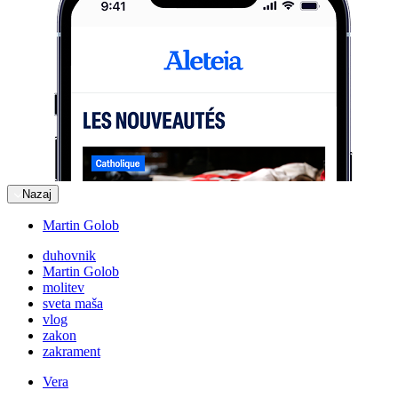
Nazaj
Martin Golob
duhovnik
Martin Golob
molitev
sveta maša
vlog
zakon
zakrament
Vera