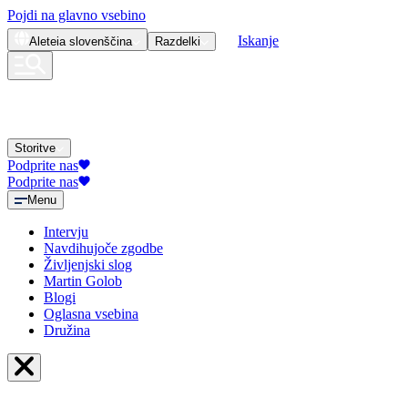
Pojdi na glavno vsebino
Iskanje
Aleteia
slovenščina
Razdelki
Storitve
Podprite nas
Podprite nas
Menu
Intervju
Navdihujoče zgodbe
Življenjski slog
Martin Golob
Blogi
Oglasna vsebina
Družina