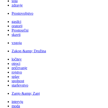
šola
zdravje
Prostovoljstvo
gasilci
oratorij
Prostosrčni
skavti
vzgoja
Zakon &amp; Družina
ločitev
otroci
pričevanje
rojstvo
splav
spolnost
starševstvo
Zanjo &amp; Zanj
intervju
moda