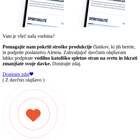
Vam je všeč naša vsebina?
Pomagajte nam pokriti stroške produkcije
člankov, ki jih berete,
in podprite poslanstvo Aleteia. Zahvaljujoč davčnim olajšavam
lahko podpirate
vodilno katoliško spletno stran na svetu in hkrati
zmanjšate svoje davke.
Donirajte zdaj.
Doniram zdaj
( Z davčno olajšavo )