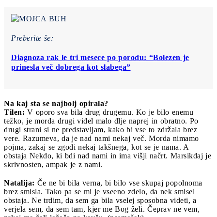
Preberite še:
Diagnoza rak le tri mesece po porodu: “Bolezen je
prinesla več dobrega kot slabega”
Na kaj sta se najbolj opirala?
Tilen:
V oporo sva bila drug drugemu. Ko je bilo enemu
težko, je morda drugi videl malo dlje naprej in obratno. Po
drugi strani si ne predstavljam, kako bi vse to zdržala brez
vere. Razumeva, da je nad nami nekaj več. Morda nimamo
pojma, zakaj se zgodi nekaj takšnega, kot se je nama. A
obstaja Nekdo, ki bdi nad nami in ima višji načrt. Marsikdaj je
skrivnosten, ampak je z nami.
Natalija:
Če ne bi bila verna, bi bilo vse skupaj popolnoma
brez smisla. Tako pa se mi je vseeno zdelo, da nek smisel
obstaja. Ne trdim, da sem ga bila vselej sposobna videti, a
verjela sem, da sem tam, kjer me Bog želi. Čeprav ne vem,