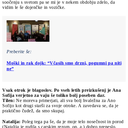
soočenju s svetom pa se mi je v nekem obdobju zdelo, da
vidim le še dojenčke in vozičke.
Preberite še:
Moški in rak dojk: “Včasih smo drzni, pogumni pa niti
ne”
Vsak otrok je blagoslov. Po vseh letih preizkušenj je Ana
Sofija verjetno za vaju še toliko bolj poseben dar.
Tilen:
Ne moreva primerjati, ali sva bolj hvaležna za Ano
Sofijo kot drugi starši za svoje otroke. A zavedava se, da je
praktično čudež, da smo skupaj.
Natalija:
Poleg tega pa še, da je moje telo nosečnost in porod
(Natalija je rodila s carskim rezom, op. a.) dobro preneslo.