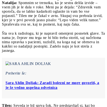
Natalija:
Spomnim se trenutka, ko je sestra delila izvide –
vsem jih je le dala v roke. Meni pa je dejala: “Zdravnik vam
sporoča, da se lahko kadarkoli oglasite in vam bo vse
pojasnil.” Tilen me je čakal v avtu. Skupaj sva prebrala izvid,
kjer je v prvi povedi jasno pisalo: “Lepo viden velik tumor.”
Spraševala sva se, kaj to pomeni, kaj naju čaka.
Šla sva k radiologu, ki je napravil omenjeni posnetek glave. Ta
nama je, čeprav mu tega ne bi bilo treba storiti, saj načeloma
nima opravka s pacienti, razložil, na koga naj se obrneva in
kakšni so nadaljnji postopki. Zadelo naju je kot strela z
jasnega.
Preberite še:
Sara Ahlin Doljak: Zaradi bolezni ne more govoriti, a
je še vedno uspešna odvetnica
Tilen:
Seveda je bil sprva šok. Ne predstavljaš si, kaj bo