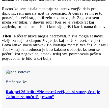
Ravno ko sem pisala mentorju za intenzivnejše delo pri
diplomi, sem morala spet na operacijo. A čeprav se mi je to
ponavljalo večkrat, je bil zelo razumevajoč. Zagovor sem
imela kar tukaj, v dnevni sobi! Ker se je vsakokrat kaj
zapletlo, so mentor in člani komisije prišli kar k nama domov.
Tilen:
Ničesar nisva mogla načrtovati, nisva mogla sestaviti
vizije za najino skupno življenje, kaj bo čez deset, dvajset let.
Bova lahko imela otroke? Bo Natalija morala ves čas le ležati?
Tudi v najinem odnosu je bilo kakšno obdobje, ko sem se
počutil kot negovalec, ampak tedaj sva potrebovala pošten
pogovor in je bilo takoj bolje.
Preberite še:
Rak pri 26 letih: “Ne moreš reči, da si super, če ti je
slabo in se počutiš grozno”