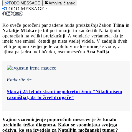
TODO MESSAGE
Arhiviraj članek
TODO MESSAGE
:
Ko sveže poročeni par zadene huda preizkušnja
Zakon
Tilna
in
Natalije
Mlakar
je bil po tumorju in kar šestih Natalijinih
operacijah na veliki preizkušnji. A vendarle verjameta, da je
imelo vse smisel, četudi ga nista vselej videla. V zadnjih dveh
letih je njuno življenje le zaplulo v malce mirnejše vode, z
njima pa jadra tudi hčerka, osemmesečna
Ana Sofija
.
Preberite še:
Skoraj 25 let ob strani nepokretni ženi: “Nikoli nisem
razmišljal, da bi živel drugače”
Vajino vznemirjenje poporočnih mesecev je že kmalu
prekinila težka diagnoza. Kako se spominjata svojega
odziva, ko sta izvedela za Natalijin možganski tumor?