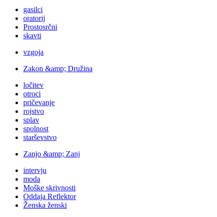
gasilci
oratorij
Prostosrčni
skavti
vzgoja
Zakon &amp; Družina
ločitev
otroci
pričevanje
rojstvo
splav
spolnost
starševstvo
Zanjo &amp; Zanj
intervju
moda
Moške skrivnosti
Oddaja Reflektor
Ženska ženski