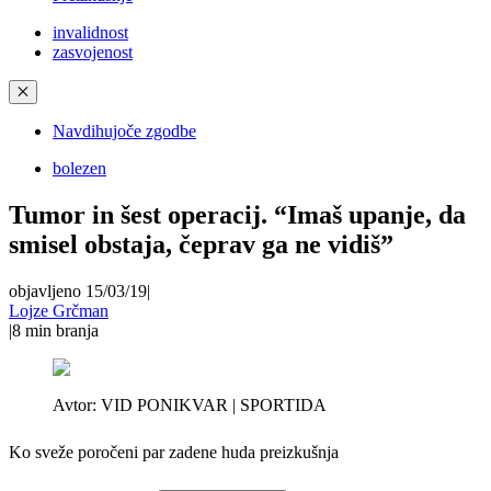
invalidnost
zasvojenost
✕
Navdihujoče zgodbe
bolezen
Tumor in šest operacij. “Imaš upanje, da
smisel obstaja, čeprav ga ne vidiš”
objavljeno 15/03/19
|
Lojze Grčman
|
8
min branja
Avtor:
VID PONIKVAR | SPORTIDA
Ko sveže poročeni par zadene huda preizkušnja