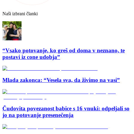
Naši izbrani članki
“Vsako potovanje, ko greš od doma v neznano, te
postavi iz cone udobja”
Mlada zakonca: “Vesela sva, da živimo na vasi”
Čudovita povezanost babice s 16 vnuki: odpeljali so
jo na potovanje presenečenja