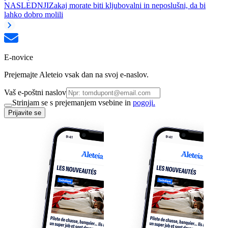
NASLEDNJI
Zakaj morate biti kljubovalni in neposlušni, da bi
lahko dobro molili
E-novice
Prejemajte Aleteio vsak dan na svoj e-naslov.
Vaš e-poštni naslov
Strinjam se s prejemanjem vsebine in
pogoji.
Prijavite se