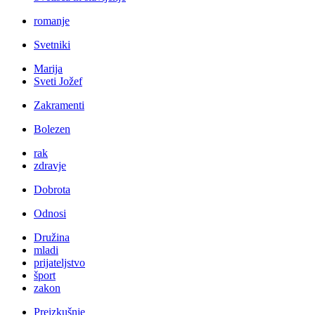
romanje
Svetniki
Marija
Sveti Jožef
Zakramenti
Bolezen
rak
zdravje
Dobrota
Odnosi
Družina
mladi
prijateljstvo
šport
zakon
Preizkušnje