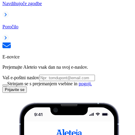
Navdihujoče zgodbe
Poročilo
E-novice
Prejemajte Aleteio vsak dan na svoj e-naslov.
Vaš e-poštni naslov
Strinjam se s prejemanjem vsebine in
pogoji.
Prijavite se