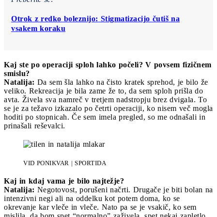
Otrok z redko boleznijo: Stigmatizacijo čutiš na
vsakem koraku
Kaj ste po operaciji sploh lahko počeli? V povsem fizičnem
smislu?
Natalija:
Da sem šla lahko na čisto kratek sprehod, je bilo že
veliko. Rekreacija je bila zame že to, da sem sploh prišla do
avta. Živela sva namreč v tretjem nadstropju brez dvigala. To
se je za težavo izkazalo po četrti operaciji, ko nisem več mogla
hoditi po stopnicah. Če sem imela pregled, so me odnašali in
prinašali reševalci.
VID PONIKVAR | SPORTIDA
Kaj in kdaj vama je bilo najtežje?
Natalija:
Negotovost, porušeni načrti. Drugače je biti bolan na
intenzivni negi ali na oddelku kot potem doma, ko se
okrevanje kar vleče in vleče. Nato pa se je vsakič, ko sem
mislila, da bom spet “normalno” zaživela, spet nekaj zapletlo.