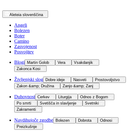
Aleteia
slovenščina
Angeli
Bolezen
Boter
Camino
Zasvojenost
Posvojitev
Blogi
Martin Golob
Vera
Vsakdanjik
Zakonca Kosi
Življenjski slog
Dobre ideje
Nasveti
Prostovoljstvo
Zakon &amp; Družina
Zanjo &amp; Zanj
Duhovnost
Cerkev
Liturgija
Odnos z Bogom
Po smrti
Svetišča in slavljenje
Svetniki
Zakramenti
Navdihujoče zgodbe
Bolezen
Dobrota
Odnosi
Preizkušnje