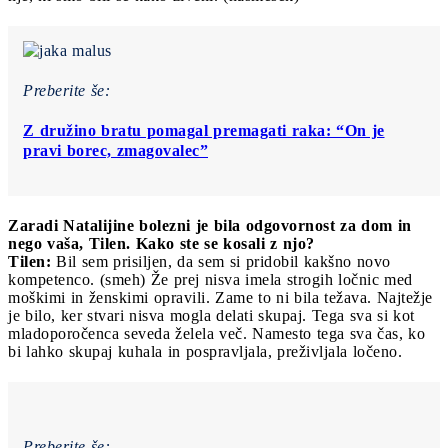
Preberite še:
Z družino bratu pomagal premagati raka: “On je
pravi borec, zmagovalec”
Zaradi Natalijine bolezni je bila odgovornost za dom in
nego vaša, Tilen. Kako ste se kosali z njo?
Tilen:
Bil sem prisiljen, da sem si pridobil kakšno novo
kompetenco. (smeh) Že prej nisva imela strogih ločnic med
moškimi in ženskimi opravili. Zame to ni bila težava. Najtežje
je bilo, ker stvari nisva mogla delati skupaj. Tega sva si kot
mladoporočenca seveda želela več. Namesto tega sva čas, ko
bi lahko skupaj kuhala in pospravljala, preživljala ločeno.
Preberite še: