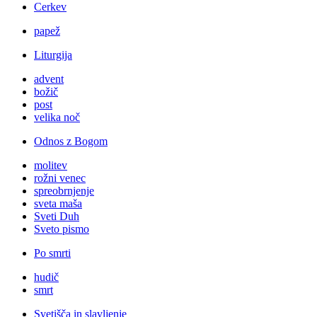
Cerkev
papež
Liturgija
advent
božič
post
velika noč
Odnos z Bogom
molitev
rožni venec
spreobrnjenje
sveta maša
Sveti Duh
Sveto pismo
Po smrti
hudič
smrt
Svetišča in slavljenje