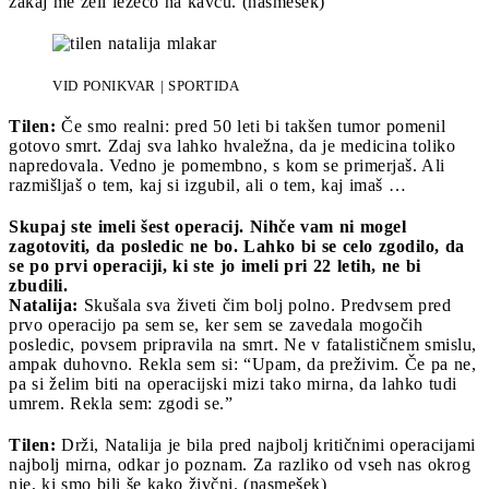
zakaj me želi ležečo na kavču. (nasmešek)
VID PONIKVAR | SPORTIDA
Tilen:
Če smo realni: pred 50 leti bi takšen tumor pomenil
gotovo smrt. Zdaj sva lahko hvaležna, da je medicina toliko
napredovala. Vedno je pomembno, s kom se primerjaš. Ali
razmišljaš o tem, kaj si izgubil, ali o tem, kaj imaš …
Skupaj ste imeli šest operacij. Nihče vam ni mogel
zagotoviti, da posledic ne bo. Lahko bi se celo zgodilo, da
se po prvi operaciji, ki ste jo imeli pri 22 letih, ne bi
zbudili.
Natalija:
Skušala sva živeti čim bolj polno. Predvsem pred
prvo operacijo pa sem se, ker sem se zavedala mogočih
posledic, povsem pripravila na smrt. Ne v fatalističnem smislu,
ampak duhovno. Rekla sem si: “Upam, da preživim. Če pa ne,
pa si želim biti na operacijski mizi tako mirna, da lahko tudi
umrem. Rekla sem: zgodi se.”
Tilen:
Drži, Natalija je bila pred najbolj kritičnimi operacijami
najbolj mirna, odkar jo poznam. Za razliko od vseh nas okrog
nje, ki smo bili še kako živčni. (nasmešek)