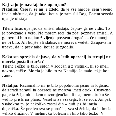
Kaj vaju je navdajalo z upanjem?
Natalija:
Čeprav se mi je zdelo, da je vse narobe, sem vseeno
imela občutek, da je tako, kot si je zamislil Bog. Potem seveda
upanje obstaja.
Tilen:
Imaš upanje, da smisel obstaja, čeprav ga ne vidiš. To
je povezano z vero. Ne morem reči, da zdaj poznava smisel. A
gotovo bi bilo najino življenje povsem drugačno, če tumorja
ne bi bilo. Ali boljše ali slabše, ne moreva vedeti. Zaupava in
upava, da je prav tako, kot se je zgodilo.
Kako sta sprejela dejstvo, da v letih operacij in terapij ne
moreta postati starša?
Tilen:
Težko je bilo, sploh v soočanju z vrstniki, ki so imeli
novorojenčke. Morda je bilo to za Natalijo še malo težje kot
zame.
Natalija:
Racionalno mi je bilo popolnoma jasno in logično,
da zaradi zdravil in operacij ne moreva imeti otrok. Čustveno
pa je ta želja ob kakem novorojenčku ali majhnem otroku še
vedno prišla na plano. Vesel si za vsakega, ki se rodi. Ampak
vsakokrat mi je nekoliko zastal dih – tudi jaz bi imela
dojenčka. Še preden sva se poročila, sva si želela, da bi imela
veliko družino. V mehurčku bolezni ni bilo tako težko. V