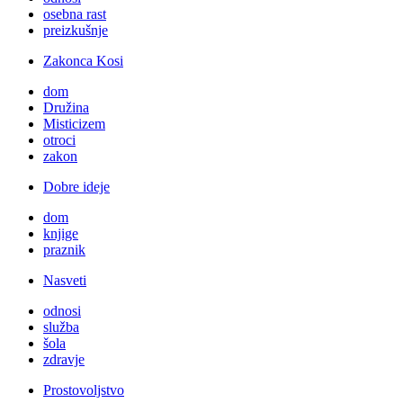
osebna rast
preizkušnje
Zakonca Kosi
dom
Družina
Misticizem
otroci
zakon
Dobre ideje
dom
knjige
praznik
Nasveti
odnosi
služba
šola
zdravje
Prostovoljstvo