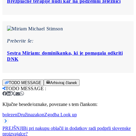
Brezplačne terapije nudi kar na podzemni železnici
Preberite še:
Sestra Miriam: dominikanka, ki je pomagala odkriti
DNK
TODO MESSAGE
Arhiviraj članek
TODO MESSAGE
:
Ključne besede/oznake, povezane s tem člankom:
bolezen
Družina
zakon
Zgodba Look up
PREJŠNJI
Bi pri nakupu oblačil in dodatkov radi podprli slovenske
proizvajalce?