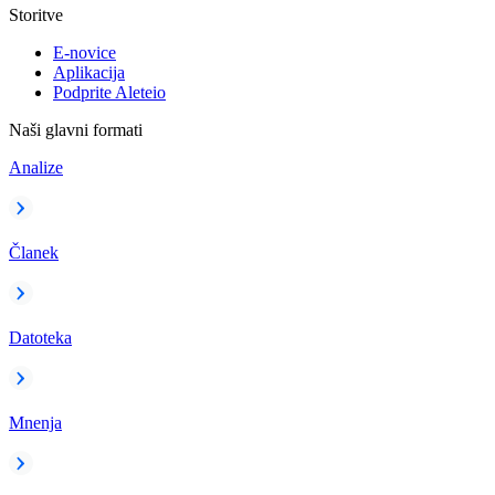
Storitve
E-novice
Aplikacija
Podprite Aleteio
Naši glavni formati
Analize
Članek
Datoteka
Mnenja