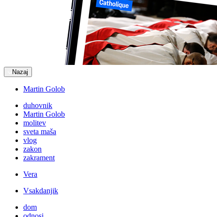
Nazaj
Martin Golob
duhovnik
Martin Golob
molitev
sveta maša
vlog
zakon
zakrament
Vera
Vsakdanjik
dom
odnosi