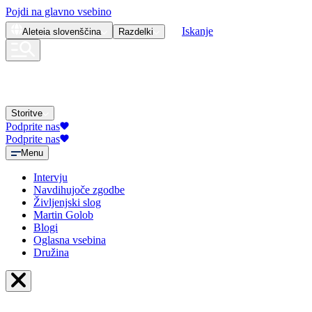
Pojdi na glavno vsebino
Iskanje
Aleteia
slovenščina
Razdelki
Storitve
Podprite nas
Podprite nas
Menu
Intervju
Navdihujoče zgodbe
Življenjski slog
Martin Golob
Blogi
Oglasna vsebina
Družina