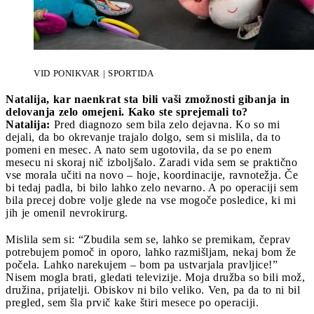
VID PONIKVAR | SPORTIDA
Natalija, kar naenkrat sta bili vaši zmožnosti gibanja in
delovanja zelo omejeni. Kako ste sprejemali to?
Natalija:
Pred diagnozo sem bila zelo dejavna. Ko so mi
dejali, da bo okrevanje trajalo dolgo, sem si mislila, da to
pomeni en mesec. A nato sem ugotovila, da se po enem
mesecu ni skoraj nič izboljšalo. Zaradi vida sem se praktično
vse morala učiti na novo – hoje, koordinacije, ravnotežja. Če
bi tedaj padla, bi bilo lahko zelo nevarno. A po operaciji sem
bila precej dobre volje glede na vse mogoče posledice, ki mi
jih je omenil nevrokirurg.
Mislila sem si: “Zbudila sem se, lahko se premikam, čeprav
potrebujem pomoč in oporo, lahko razmišljam, nekaj bom že
počela. Lahko narekujem – bom pa ustvarjala pravljice!”
Nisem mogla brati, gledati televizije. Moja družba so bili mož,
družina, prijatelji. Obiskov ni bilo veliko. Ven, pa da to ni bil
pregled, sem šla prvič kake štiri mesece po operaciji.