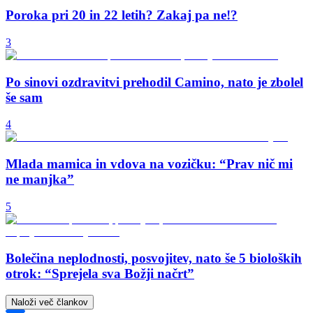
Poroka pri 20 in 22 letih? Zakaj pa ne!?
3
Po sinovi ozdravitvi prehodil Camino, nato je zbolel
še sam
4
Mlada mamica in vdova na vozičku: “Prav nič mi
ne manjka”
5
Bolečina neplodnosti, posvojitev, nato še 5 bioloških
otrok: “Sprejela sva Božji načrt”
Naloži več člankov