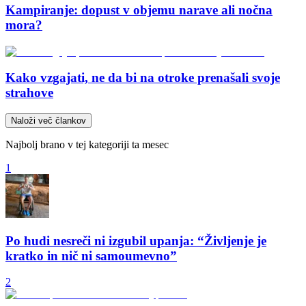
Kampiranje: dopust v objemu narave ali nočna
mora?
Kako vzgajati, ne da bi na otroke prenašali svoje
strahove
Naloži več člankov
Najbolj brano v tej kategoriji ta mesec
1
Po hudi nesreči ni izgubil upanja: “Življenje je
kratko in nič ni samoumevno”
2