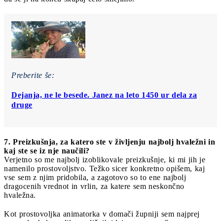
Preberite še:
Dejanja, ne le besede. Janez na leto 1450 ur dela za
druge
7. Preizkušnja, za katero ste v življenju najbolj hvaležni in
kaj ste se iz nje naučili?
Verjetno so me najbolj izoblikovale preizkušnje, ki mi jih je
namenilo prostovoljstvo. Težko sicer konkretno opišem, kaj
vse sem z njim pridobila, a zagotovo so to ene najbolj
dragocenih vrednot in vrlin, za katere sem neskončno
hvaležna.
Kot prostovoljka animatorka v domači župniji sem najprej