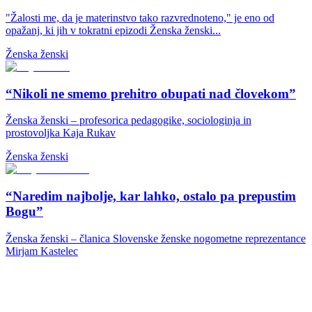
"Žalosti me, da je materinstvo tako razvrednoteno," je eno od
opažanj, ki jih v tokratni epizodi Ženska ženski...
Ženska ženski
“Nikoli ne smemo prehitro obupati nad človekom”
Ženska ženski – profesorica pedagogike, sociologinja in
prostovoljka Kaja Rukav
Ženska ženski
“Naredim najbolje, kar lahko, ostalo pa prepustim
Bogu”
Ženska ženski – članica Slovenske ženske nogometne reprezentance
Mirjam Kastelec