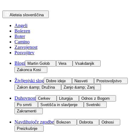
Aleteia
slovenščina
Angeli
Bolezen
Boter
Camino
Zasvojenost
Posvojitev
Blogi
Martin Golob
Vera
Vsakdanjik
Zakonca Kosi
Življenjski slog
Dobre ideje
Nasveti
Prostovoljstvo
Zakon &amp; Družina
Zanjo &amp; Zanj
Duhovnost
Cerkev
Liturgija
Odnos z Bogom
Po smrti
Svetišča in slavljenje
Svetniki
Zakramenti
Navdihujoče zgodbe
Bolezen
Dobrota
Odnosi
Preizkušnje