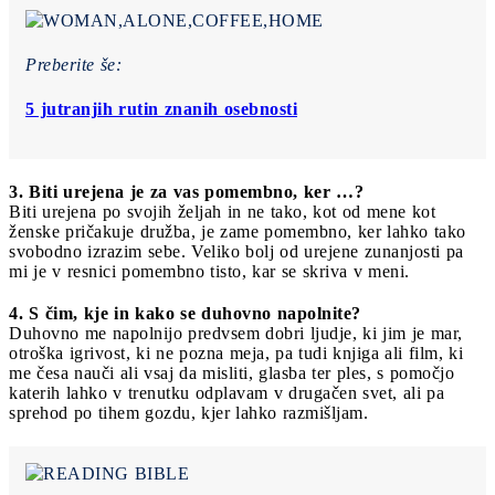
Preberite še:
5 jutranjih rutin znanih osebnosti
3. Biti urejena je za vas pomembno, ker …?
Biti urejena po svojih željah in ne tako, kot od mene kot
ženske pričakuje družba, je zame pomembno, ker lahko tako
svobodno izrazim sebe. Veliko bolj od urejene zunanjosti pa
mi je v resnici pomembno tisto, kar se skriva v meni.
4. S čim, kje in kako se duhovno napolnite?
Duhovno me napolnijo predvsem dobri ljudje, ki jim je mar,
otroška igrivost, ki ne pozna meja, pa tudi knjiga ali film, ki
me česa nauči ali vsaj da misliti, glasba ter ples, s pomočjo
katerih lahko v trenutku odplavam v drugačen svet, ali pa
sprehod po tihem gozdu, kjer lahko razmišljam.