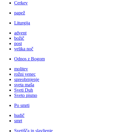
Cerkev
papež
Liturgija
advent
božič
post
velika noč
Odnos z Bogom
molitev
rožni venec
spreobrnjenje
sveta maša
Sveti Duh
Sveto pismo
Po smrti
hudič
smrt
Svetišča in slavljenje