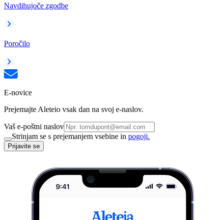
Navdihujoče zgodbe
Poročilo
E-novice
Prejemajte Aleteio vsak dan na svoj e-naslov.
Vaš e-poštni naslov
Strinjam se s prejemanjem vsebine in
pogoji.
Prijavite se