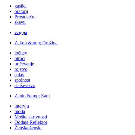
gasilci
oratorij
Prostosrčni
skavti
vzgoja
Zakon &amp; Družina
ločitev
otroci
pričevanje
rojstvo
splav
spolnost
starševstvo
Zanjo &amp; Zanj
intervju
moda
Moške skrivnosti
Oddaja Reflektor
Ženska ženski