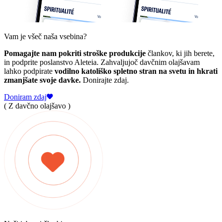
Vam je všeč naša vsebina?
Pomagajte nam pokriti stroške produkcije
člankov, ki jih berete,
in podprite poslanstvo Aleteia. Zahvaljujoč davčnim olajšavam
lahko podpirate
vodilno katoliško spletno stran na svetu in hkrati
zmanjšate svoje davke.
Donirajte zdaj.
Doniram zdaj
( Z davčno olajšavo )