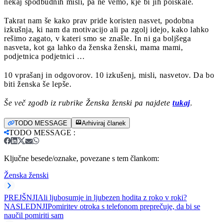
nekaj spodbudnih misli, pa ne vemo, kje bi jih poiskale.
Takrat nam še kako prav pride koristen nasvet, podobna
izkušnja, ki nam da motivacijo ali pa zgolj idejo, kako lahko
rešimo zagato, v kateri smo se znašle. In ni ga boljšega
nasveta, kot ga lahko da ženska ženski, mama mami,
podjetnica podjetnici …
10 vprašanj in odgovorov. 10 izkušenj, misli, nasvetov. Da bo
biti ženska še lepše.
Še več zgodb iz rubrike Ženska ženski pa najdete
tukaj
.
TODO MESSAGE
Arhiviraj članek
TODO MESSAGE
:
Ključne besede/oznake, povezane s tem člankom:
Ženska ženski
PREJŠNJI
Ali ljubosumje in ljubezen hodita z roko v roki?
NASLEDNJI
Pomiritev otroka s telefonom preprečuje, da bi se
naučil pomiriti sam