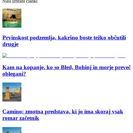
Naši izbrani članki
Prvinskost podzemlja, kakršno boste težko občutili
drugje
Kam na kopanje, ko so Bled, Bohinj in morje preveč
oblegani?
Camino: zmotna predstava, ki jo ima skoraj vsak
romar začetnik