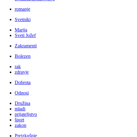
romanje
Svetniki
Marija
Sveti Jožef
Zakramenti
Bolezen
rak
zdravje
Dobrota
Odnosi
Družina
mladi
prijateljstvo
šport
zakon
Preizkušnje