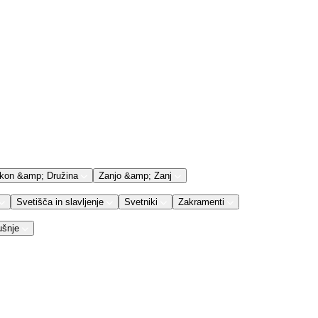
kon &amp; Družina
Zanjo &amp; Zanj
Svetišča in slavljenje
Svetniki
Zakramenti
ušnje