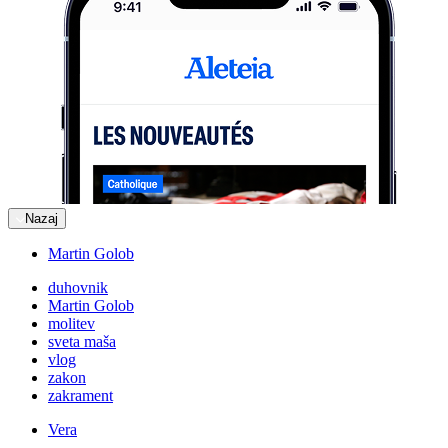
Nazaj
Martin Golob
duhovnik
Martin Golob
molitev
sveta maša
vlog
zakon
zakrament
Vera