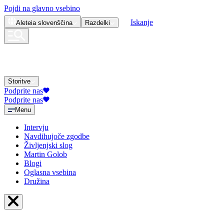
Pojdi na glavno vsebino
Iskanje
Aleteia
slovenščina
Razdelki
Storitve
Podprite nas
Podprite nas
Menu
Intervju
Navdihujoče zgodbe
Življenjski slog
Martin Golob
Blogi
Oglasna vsebina
Družina