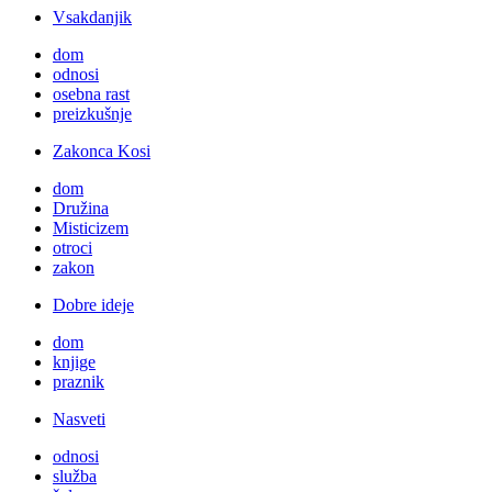
Vsakdanjik
dom
odnosi
osebna rast
preizkušnje
Zakonca Kosi
dom
Družina
Misticizem
otroci
zakon
Dobre ideje
dom
knjige
praznik
Nasveti
odnosi
služba