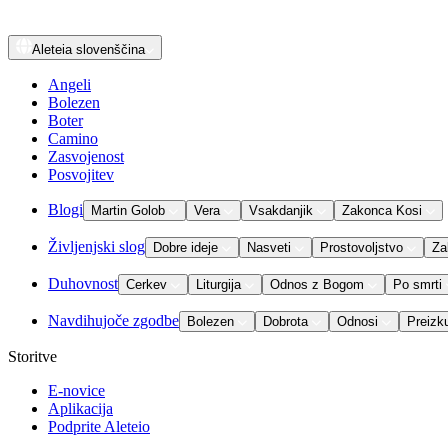
Aleteia
slovenščina
Angeli
Bolezen
Boter
Camino
Zasvojenost
Posvojitev
Blogi
Martin Golob
Vera
Vsakdanjik
Zakonca Kosi
Življenjski slog
Dobre ideje
Nasveti
Prostovoljstvo
Za
Duhovnost
Cerkev
Liturgija
Odnos z Bogom
Po smrti
Navdihujoče zgodbe
Bolezen
Dobrota
Odnosi
Preizk
Storitve
E-novice
Aplikacija
Podprite Aleteio