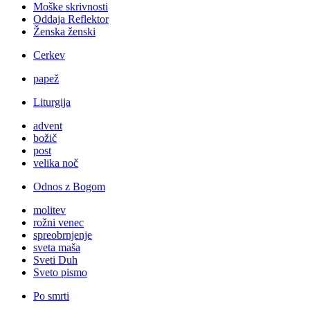
Moške skrivnosti
Oddaja Reflektor
Ženska ženski
Cerkev
papež
Liturgija
advent
božič
post
velika noč
Odnos z Bogom
molitev
rožni venec
spreobrnjenje
sveta maša
Sveti Duh
Sveto pismo
Po smrti