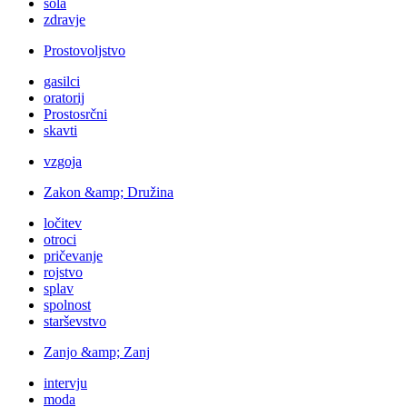
šola
zdravje
Prostovoljstvo
gasilci
oratorij
Prostosrčni
skavti
vzgoja
Zakon &amp; Družina
ločitev
otroci
pričevanje
rojstvo
splav
spolnost
starševstvo
Zanjo &amp; Zanj
intervju
moda