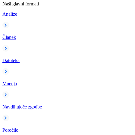
Naši glavni formati
Analize
Članek
Datoteka
Mnenja
Navdihujoče zgodbe
Poročilo