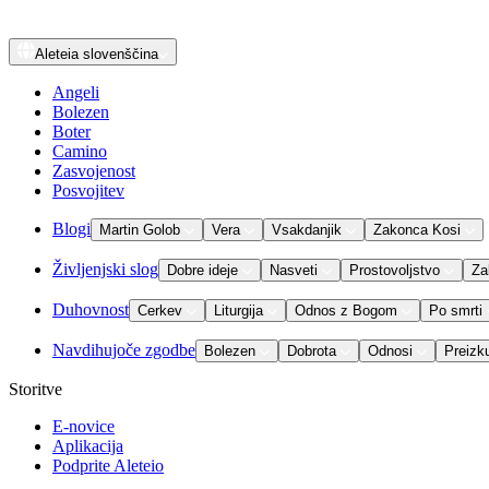
Aleteia
slovenščina
Angeli
Bolezen
Boter
Camino
Zasvojenost
Posvojitev
Blogi
Martin Golob
Vera
Vsakdanjik
Zakonca Kosi
Življenjski slog
Dobre ideje
Nasveti
Prostovoljstvo
Za
Duhovnost
Cerkev
Liturgija
Odnos z Bogom
Po smrti
Navdihujoče zgodbe
Bolezen
Dobrota
Odnosi
Preizk
Storitve
E-novice
Aplikacija
Podprite Aleteio