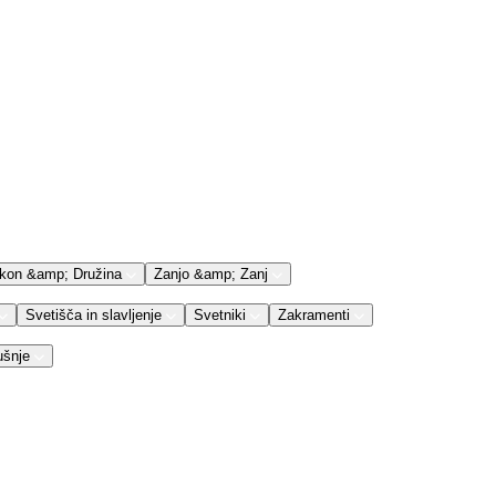
kon &amp; Družina
Zanjo &amp; Zanj
Svetišča in slavljenje
Svetniki
Zakramenti
ušnje