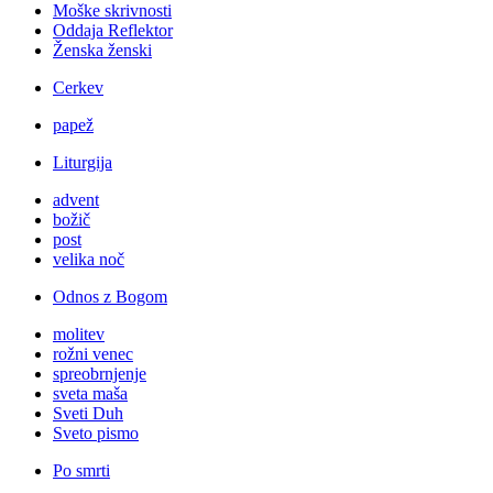
Moške skrivnosti
Oddaja Reflektor
Ženska ženski
Cerkev
papež
Liturgija
advent
božič
post
velika noč
Odnos z Bogom
molitev
rožni venec
spreobrnjenje
sveta maša
Sveti Duh
Sveto pismo
Po smrti