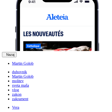
Nazaj
Martin Golob
duhovnik
Martin Golob
molitev
sveta maša
vlog
zakon
zakrament
Vera