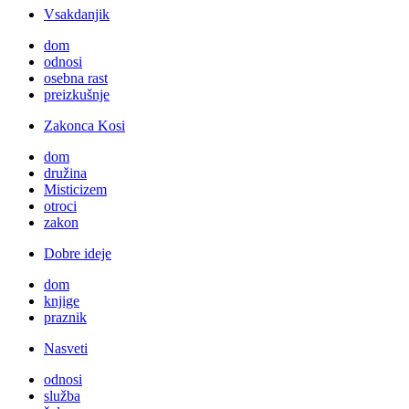
Vsakdanjik
dom
odnosi
osebna rast
preizkušnje
Zakonca Kosi
dom
družina
Misticizem
otroci
zakon
Dobre ideje
dom
knjige
praznik
Nasveti
odnosi
služba