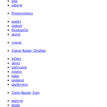
šola
zdravje
Prostovoljstvo
gasilci
oratorij
Prostosrčni
skavti
vzgoja
Zakon &amp; Družina
ločitev
otroci
pričevanje
rojstvo
splav
spolnost
starševstvo
Zanjo &amp; Zanj
intervju
moda