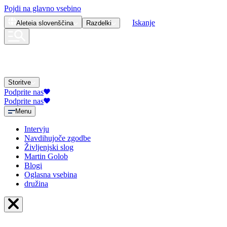
Pojdi na glavno vsebino
Iskanje
Aleteia
slovenščina
Razdelki
Storitve
Podprite nas
Podprite nas
Menu
Intervju
Navdihujoče zgodbe
Življenjski slog
Martin Golob
Blogi
Oglasna vsebina
družina