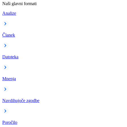
Naši glavni formati
Analize
Članek
Datoteka
Mnenja
Navdihujoče zgodbe
Poročilo