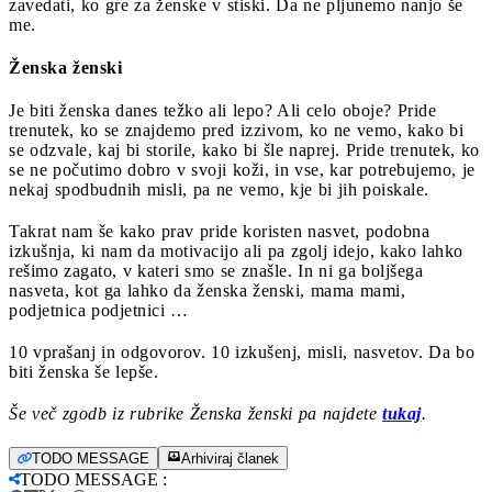
zavedati, ko gre za ženske v stiski. Da ne pljunemo nanjo še
me.
Ženska ženski
Je biti ženska danes težko ali lepo? Ali celo oboje? Pride
trenutek, ko se znajdemo pred izzivom, ko ne vemo, kako bi
se odzvale, kaj bi storile, kako bi šle naprej. Pride trenutek, ko
se ne počutimo dobro v svoji koži, in vse, kar potrebujemo, je
nekaj spodbudnih misli, pa ne vemo, kje bi jih poiskale.
Takrat nam še kako prav pride koristen nasvet, podobna
izkušnja, ki nam da motivacijo ali pa zgolj idejo, kako lahko
rešimo zagato, v kateri smo se znašle. In ni ga boljšega
nasveta, kot ga lahko da ženska ženski, mama mami,
podjetnica podjetnici …
10 vprašanj in odgovorov. 10 izkušenj, misli, nasvetov. Da bo
biti ženska še lepše.
Še več zgodb iz rubrike Ženska ženski pa najdete
tukaj
.
TODO MESSAGE
Arhiviraj članek
TODO MESSAGE
: