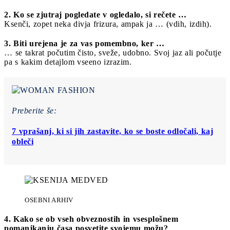
2. Ko se zjutraj pogledate v ogledalo, si rečete …
Ksenči, zopet neka divja frizura, ampak ja … (vdih, izdih).
3. Biti urejena je za vas pomembno, ker
…
… se takrat počutim čisto, sveže, udobno. Svoj jaz ali počutje
pa s kakim detajlom vseeno izrazim.
Preberite še:
7 vprašanj, ki si jih zastavite, ko se boste odločali, kaj
obleči
OSEBNI ARHIV
4. Kako se ob vseh obveznostih in vsesplošnem
pomanjkanju časa posvetite svojemu možu?