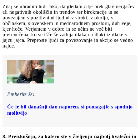
Zdaj se ubranim tudi tako, da gledam cilje prek glav nergačev
ali negativnih okoliščin in trendov ter birokracije in se
povezujem s pozitivnimi ljudmi v stroki, v okolju, v
občinskem, slovenskem in mednarodnem prostoru, duh veje,
kjer hoče. Verjamem v dobro in se učim ne več biti
presenečena, ko se išče še zadnja dlaka na dlaki iz dlake v
jajcu jajca. Preproste ljudi za povezovanje in akcijo se vedno
najde.
Preberite še:
Če je bil današnji dan naporen, si pomagajte s spodnjo
molitvijo
8. Preizkušnja, za katero ste v življenju najbolj hvaležni in