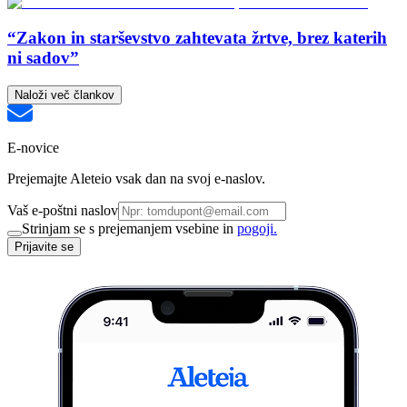
“Zakon in starševstvo zahtevata žrtve, brez katerih
ni sadov”
Naloži več člankov
E-novice
Prejemajte Aleteio vsak dan na svoj e-naslov.
Vaš e-poštni naslov
Strinjam se s prejemanjem vsebine in
pogoji.
Prijavite se