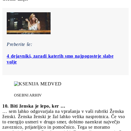
Preberite še:
4 dejavniki, zaradi katerih smo najpogosteje slabe
volje
OSEBNI ARHIV
10. Biti ženska je lepo, ker …
… sem lahko odgovarjala na vprašanja v vaši rubriki Ženska
ženski. Ženska ženski je žal lahko velika nasprotnica. Če vso
to energijo usmeri v drugo smer, dobimo naenkrat največjo
zaveznico, prijateljico in pomočnico. Tega se moramo