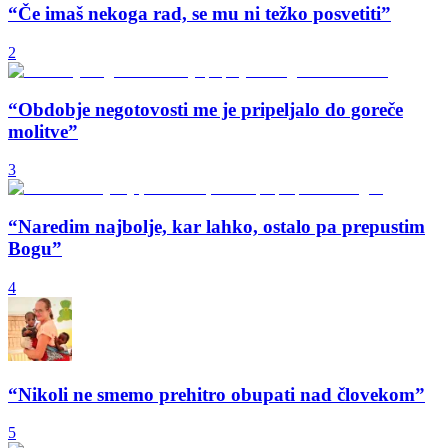
“Če imaš nekoga rad, se mu ni težko posvetiti”
2
“Obdobje negotovosti me je pripeljalo do goreče
molitve”
3
“Naredim najbolje, kar lahko, ostalo pa prepustim
Bogu”
4
“Nikoli ne smemo prehitro obupati nad človekom”
5