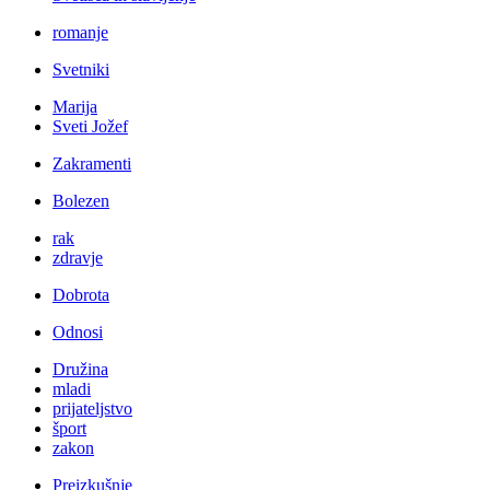
romanje
Svetniki
Marija
Sveti Jožef
Zakramenti
Bolezen
rak
zdravje
Dobrota
Odnosi
Družina
mladi
prijateljstvo
šport
zakon
Preizkušnje