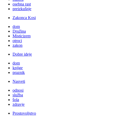
osebna rast
preizkušnje
Zakonca Kosi
dom
Družina
Misticizem
otroci
zakon
Dobre ideje
dom
knjige
praznik
Nasveti
odnosi
služba
šola
zdravje
Prostovoljstvo