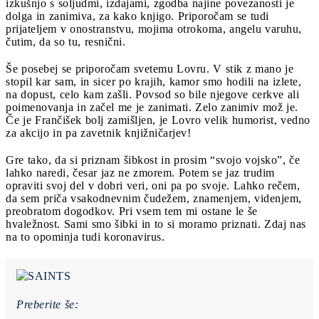
izkušnjo s soljudmi, izdajami, zgodba najine povezanosti je
dolga in zanimiva, za kako knjigo. Priporočam se tudi
prijateljem v onostranstvu, mojima otrokoma, angelu varuhu,
čutim, da so tu, resnični.
Še posebej se priporočam svetemu Lovru. V stik z mano je
stopil kar sam, in sicer po krajih, kamor smo hodili na izlete,
na dopust, celo kam zašli. Povsod so bile njegove cerkve ali
poimenovanja in začel me je zanimati. Zelo zanimiv mož je.
Če je Frančišek bolj zamišljen, je Lovro velik humorist, vedno
za akcijo in pa zavetnik knjižničarjev!
Gre tako, da si priznam šibkost in prosim “svojo vojsko”, če
lahko naredi, česar jaz ne zmorem. Potem se jaz trudim
opraviti svoj del v dobri veri, oni pa po svoje. Lahko rečem,
da sem priča vsakodnevnim čudežem, znamenjem, videnjem,
preobratom dogodkov. Pri vsem tem mi ostane le še
hvaležnost. Sami smo šibki in to si moramo priznati. Zdaj nas
na to opominja tudi koronavirus.
Preberite še: