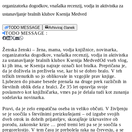
organizatorka dogodkov, vnašalka recenzij, vodja in aktivistka za
ustanavljanje bralnih klubov Ksenija Medved
TODO MESSAGE
Arhiviraj članek
TODO MESSAGE
:
Ženska ženski – žena, mama, vodja knjižnice, novinarka,
organizatorka dogodkov, vnašalka recenzij, vodja in aktivistka
za ustanavljanje bralnih klubov Ksenija Medved
Od vseh vlog,
ki jih ima, se Ksenija najraje označi kot bralka. Prepričana je,
da je doživela in preživela vse, kar bi se dobro bralo. V teh
težkih trenutkih so jo oblikovale in vzgojile prav knjige.
Ljubezen do pisane besede prenaša na druge prek različnih in
številnih oblik dela z bralci. Že 35 let opravlja svoje
poslanstvo kot knjižničarka, vmes pa je delala tudi kot zunanja
sodelavka novinarka.
Pravi, da je zelo empatična oseba in veliko občuti. V življenju
se je soočila s številnimi preizkušnjami – od izgube svojih
dveh otrok in dobrih prijateljev, skorajšnje izkrvavitve ob
porodu, zakonske krize … pred tremi leti pa se je soočila s
pregorelostjo. V tem času je prebolela raka na črevesju, a se