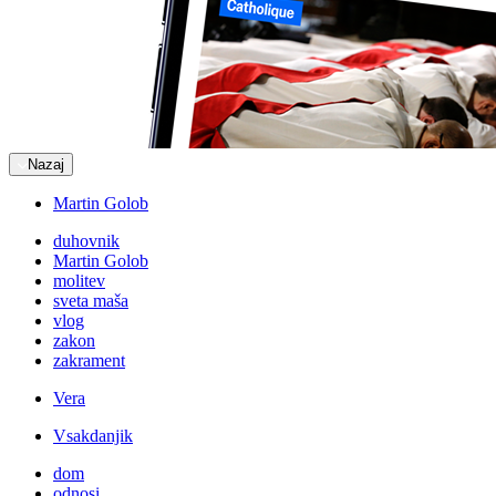
Nazaj
Martin Golob
duhovnik
Martin Golob
molitev
sveta maša
vlog
zakon
zakrament
Vera
Vsakdanjik
dom
odnosi