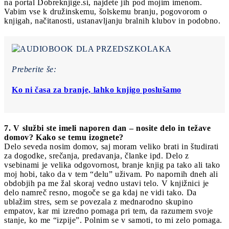
na portal Dobreknjige.si, najdete jih pod mojim imenom.
Vabim vse k družinskemu, šolskemu branju, pogovorom o
knjigah, načitanosti, ustanavljanju bralnih klubov in podobno.
Preberite še:
Ko ni časa za branje, lahko knjigo poslušamo
7. V službi ste imeli naporen dan – nosite delo in težave
domov? Kako se temu izognete?
Delo seveda nosim domov, saj moram veliko brati in študirati
za dogodke, srečanja, predavanja, članke ipd. Delo z
vsebinami je velika odgovornost, branje knjig pa tako ali tako
moj hobi, tako da v tem “delu” uživam. Po napornih dneh ali
obdobjih pa me žal skoraj vedno ustavi telo. V knjižnici je
delo namreč resno, mogoče se ga kdaj ne vidi tako. Da
ublažim stres, sem se povezala z mednarodno skupino
empatov, kar mi izredno pomaga pri tem, da razumem svoje
stanje, ko me “izpije”. Polnim se v samoti, to mi zelo pomaga.