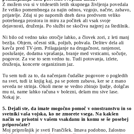
Z možem sva si v tridesetih letih skupnega življenja povedala
že veliko pomembnega za najin odnos, vzgojo, načrte, zabavo,
prijatelje. Zdaj si po napornih dneh dava predvsem veliko
potrebnega prostora in miru za počitek ali vsak svoje
dejavnosti, druženja. Po službi ne skočiva najprej za štedilnik.
Ni bilo od vedno tako otročje lahko, a človek zori, z leti manj
bezlja. Objem, očesni stik, poljub, pohvala. Delitev dela ali
kavča pred TV-jem. Prilagajanje na drugačnost, ranjenost,
poslušanje, dodatna vprašanja, branje med vrsticami, sočutje,
pogovor. Za vse to sem vedno tu. Tudi potovanja, izlete,
druženja, koncerte organiziram jaz.
Tu sem tudi za to, da načenjam čudaške pogovore o pogledih
na svet, tudi iz knjig kaj, pa se potem zabava, ker se z mano
seveda ne strinja. Okoli mene se vedno zbirajo ljudje, dolgčas
mu ni, name lahko računa v bolezni, delam mu sive lase.
Nekaj je.
5. Dejali ste, da imate mogočno pomoč v onostranstvu in so
svetniki vaša vojska, ko ne zmorete vsega. Na kakšen
način so prisotni v vašem vsakdanu in komu se še posebej
priporočate?
Moj priprošnjik je sveti Frančišek. Imava podobno, žalostno