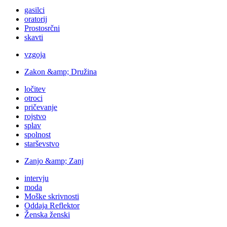
gasilci
oratorij
Prostosrčni
skavti
vzgoja
Zakon &amp; Družina
ločitev
otroci
pričevanje
rojstvo
splav
spolnost
starševstvo
Zanjo &amp; Zanj
intervju
moda
Moške skrivnosti
Oddaja Reflektor
Ženska ženski