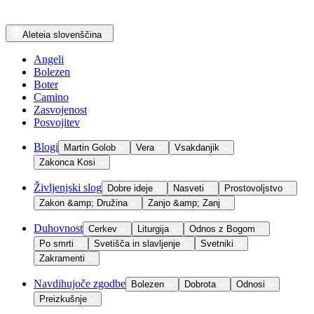
Aleteia
slovenščina
Angeli
Bolezen
Boter
Camino
Zasvojenost
Posvojitev
Blogi
Martin Golob
Vera
Vsakdanjik
Zakonca Kosi
Življenjski slog
Dobre ideje
Nasveti
Prostovoljstvo
Zakon &amp; Družina
Zanjo &amp; Zanj
Duhovnost
Cerkev
Liturgija
Odnos z Bogom
Po smrti
Svetišča in slavljenje
Svetniki
Zakramenti
Navdihujoče zgodbe
Bolezen
Dobrota
Odnosi
Preizkušnje