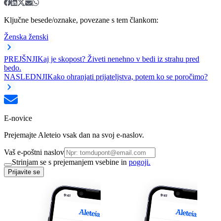
Ključne besede/oznake, povezane s tem člankom:
Ženska ženski
PREJŠNJI
Kaj je skopost? Živeti nenehno v bedi iz strahu pred
bedo.
NASLEDNJI
Kako ohranjati prijateljstva, potem ko se poročimo?
E-novice
Prejemajte Aleteio vsak dan na svoj e-naslov.
Vaš e-poštni naslov
Strinjam se s prejemanjem vsebine in
pogoji.
Prijavite se