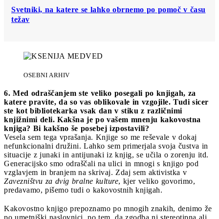
Svetniki, na katere se lahko obrnemo po pomoč v času
težav
OSEBNI ARHIV
6. Med odraščanjem ste veliko posegali po knjigah, za
katere pravite, da so vas oblikovale in vzgojile. Tudi sicer
ste kot bibliotekarka vsak dan v stiku z različnimi
knjižnimi deli. Kakšna je po vašem mnenju kakovostna
knjiga? Bi kakšno še posebej izpostavili?
Vesela sem tega vprašanja. Knjige so me reševale v dokaj
nefunkcionalni družini. Lahko sem primerjala svoja čustva in
situacije z junaki in antijunaki iz knjig, se učila o zorenju itd.
Generacijsko smo odraščali na ulici in mnogi s knjigo pod
vzglavjem in branjem na skrivaj. Zdaj sem aktivistka v
Zavezništvu za dvig bralne kulture
, kjer veliko govorimo,
predavamo, pišemo tudi o kakovostnih knjigah.
Kakovostno knjigo prepoznamo po mnogih znakih, denimo že
po umetniški naslovnici, po tem, da zgodba ni stereotipna ali