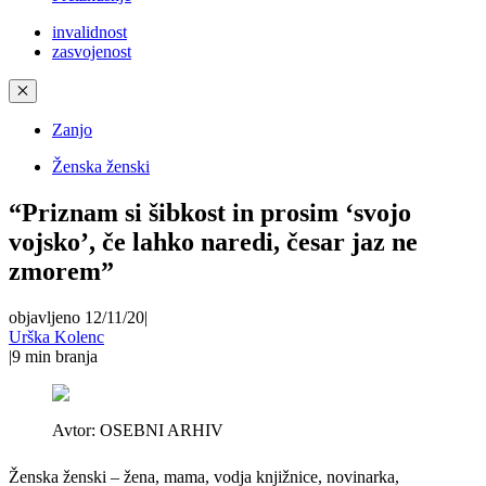
invalidnost
zasvojenost
✕
Zanjo
Ženska ženski
“Priznam si šibkost in prosim ‘svojo
vojsko’, če lahko naredi, česar jaz ne
zmorem”
objavljeno 12/11/20
|
Urška Kolenc
|
9
min branja
Avtor:
OSEBNI ARHIV
Ženska ženski – žena, mama, vodja knjižnice, novinarka,