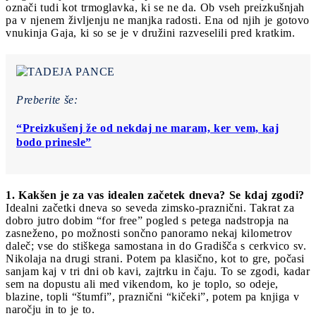
označi tudi kot trmoglavka, ki se ne da. Ob vseh preizkušnjah
pa v njenem življenju ne manjka radosti. Ena od njih je gotovo
vnukinja Gaja, ki so se je v družini razveselili pred kratkim.
Preberite še:
“Preizkušenj že od nekdaj ne maram, ker vem, kaj
bodo prinesle”
1. Kakšen je za vas idealen začetek dneva? Se kdaj zgodi?
Idealni začetki dneva so seveda zimsko-praznični. Takrat za
dobro jutro dobim “for free” pogled s petega nadstropja na
zasneženo, po možnosti sončno panoramo nekaj kilometrov
daleč; vse do stiškega samostana in do Gradišča s cerkvico sv.
Nikolaja na drugi strani. Potem pa klasično, kot to gre, počasi
sanjam kaj v tri dni ob kavi, zajtrku in čaju. To se zgodi, kadar
sem na dopustu ali med vikendom, ko je toplo, so odeje,
blazine, topli “štumfi”, praznični “kičeki”, potem pa knjiga v
naročju in to je to.