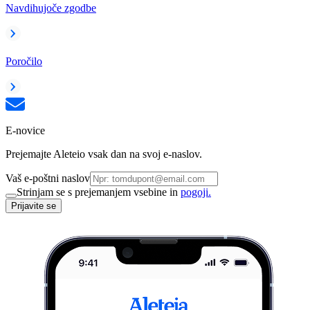
Navdihujoče zgodbe
Poročilo
E-novice
Prejemajte Aleteio vsak dan na svoj e-naslov.
Vaš e-poštni naslov
Strinjam se s prejemanjem vsebine in
pogoji.
Prijavite se