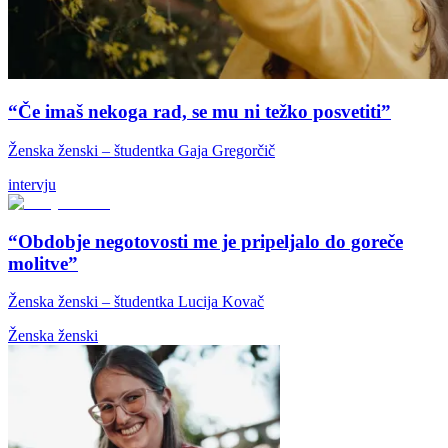
“Če imaš nekoga rad, se mu ni težko posvetiti”
Ženska ženski – študentka Gaja Gregorčič
intervju
“Obdobje negotovosti me je pripeljalo do goreče
molitve”
Ženska ženski – študentka Lucija Kovač
Ženska ženski