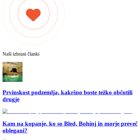
Naši izbrani članki
Prvinskost podzemlja, kakršno boste težko občutili
drugje
Kam na kopanje, ko so Bled, Bohinj in morje preveč
oblegani?