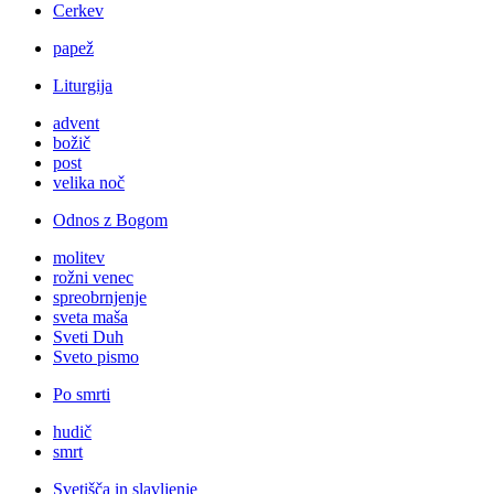
Cerkev
papež
Liturgija
advent
božič
post
velika noč
Odnos z Bogom
molitev
rožni venec
spreobrnjenje
sveta maša
Sveti Duh
Sveto pismo
Po smrti
hudič
smrt
Svetišča in slavljenje