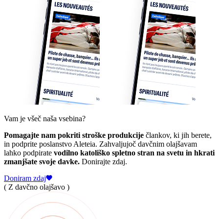
Vam je všeč naša vsebina?
Pomagajte nam pokriti stroške produkcije
člankov, ki jih berete,
in podprite poslanstvo Aleteia. Zahvaljujoč davčnim olajšavam
lahko podpirate
vodilno katoliško spletno stran na svetu in hkrati
zmanjšate svoje davke.
Donirajte zdaj.
Doniram zdaj
( Z davčno olajšavo )