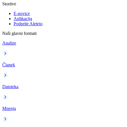
Storitve
E-novice
Aplikacija
Podprite Aleteio
Naši glavni formati
Analize
Članek
Datoteka
Mnenja