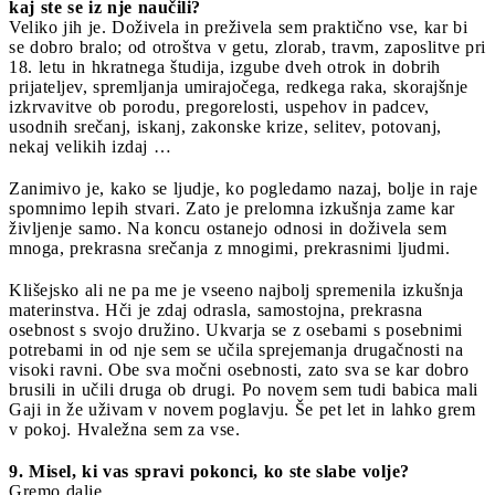
kaj ste se iz nje naučili?
Veliko jih je. Doživela in preživela sem praktično vse, kar bi
se dobro bralo; od otroštva v getu, zlorab, travm, zaposlitve pri
18. letu in hkratnega študija, izgube dveh otrok in dobrih
prijateljev, spremljanja umirajočega, redkega raka, skorajšnje
izkrvavitve ob porodu, pregorelosti, uspehov in padcev,
usodnih srečanj, iskanj, zakonske krize, selitev, potovanj,
nekaj velikih izdaj …
Zanimivo je, kako se ljudje, ko pogledamo nazaj, bolje in raje
spomnimo lepih stvari. Zato je prelomna izkušnja zame kar
življenje samo. Na koncu ostanejo odnosi in doživela sem
mnoga, prekrasna srečanja z mnogimi, prekrasnimi ljudmi.
Klišejsko ali ne pa me je vseeno najbolj spremenila izkušnja
materinstva. Hči je zdaj odrasla, samostojna, prekrasna
osebnost s svojo družino. Ukvarja se z osebami s posebnimi
potrebami in od nje sem se učila sprejemanja drugačnosti na
visoki ravni. Obe sva močni osebnosti, zato sva se kar dobro
brusili in učili druga ob drugi. Po novem sem tudi babica mali
Gaji in že uživam v novem poglavju. Še pet let in lahko grem
v pokoj. Hvaležna sem za vse.
9. Misel, ki vas spravi pokonci, ko ste slabe volje?
Gremo dalje.