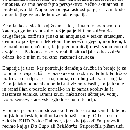
črnobela, da ima neobičajno perspektivo, večno aktualnost, ni
predvidljiva itd. Najpomembnejša lastnost pa je, da vam bodo
dobre knjige vzbujale in razvijale empatijo.
Zelo lahko je slediti knjižnemu liku, ki nam je podoben, do
katerega gojimo simpatijo, težje pa je biti empatičen do
drugačnega, zdržati z junaki ali antijunaki v težkih situacijah,
denimo s posiljenim dekletom, hrepenečim gejem, morilcem, ki
je branil mamo, očetom, ki je pred utopitvijo rešil samo eno od
dvojčic … Podobno je kot v realnih situacijah: kako vzdržati
odnos, ko z njim ni prijetno, razumeti drugega.
Empatija je tisto, kar potrebuje današnja družba in branje je za
to odlična vaja. Obširne raziskave so razkrile, da bi bila država
bralcev bolj odprta, strpna, mirna, celo bolj zdrava in bogata.
Zato je tako pomemben bralni aktivizem v časih, ko je branje
in razmišljanje postalo pretežko in je pamet poplitvila še
zaslonska tehnika. Bralni klubi, načitanost učiteljev, vodij,
izobražencev, starševski zgledi so nujni temelji.
V branje priporočam slovansko literaturo, sama sem ljubiteljica
poljskih in čeških, tudi nekaterih naših knjig. Odkrila sem
založbo KUD Police Dubove, kjer izhajajo odlični prevodi,
recimo knjiga
Da Capo
ali
Zeliščarka
. Priporočila pišem tudi