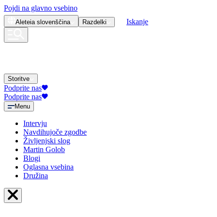
Pojdi na glavno vsebino
Iskanje
Aleteia
slovenščina
Razdelki
Storitve
Podprite nas
Podprite nas
Menu
Intervju
Navdihujoče zgodbe
Življenjski slog
Martin Golob
Blogi
Oglasna vsebina
Družina