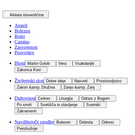
Aleteia
slovenščina
Angeli
Bolezen
Boter
Camino
Zasvojenost
Posvojitev
Blogi
Martin Golob
Vera
Vsakdanjik
Zakonca Kosi
Življenjski slog
Dobre ideje
Nasveti
Prostovoljstvo
Zakon &amp; Družina
Zanjo &amp; Zanj
Duhovnost
Cerkev
Liturgija
Odnos z Bogom
Po smrti
Svetišča in slavljenje
Svetniki
Zakramenti
Navdihujoče zgodbe
Bolezen
Dobrota
Odnosi
Preizkušnje