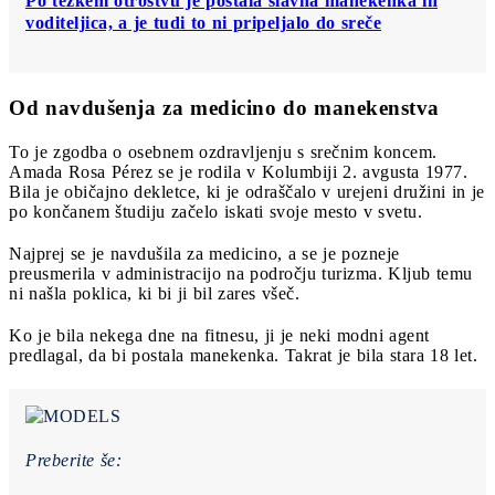
Po težkem otroštvu je postala slavna manekenka in
voditeljica, a je tudi to ni pripeljalo do sreče
Od navdušenja za medicino do manekenstva
To je zgodba o osebnem ozdravljenju s srečnim koncem.
Amada Rosa Pérez se je rodila v Kolumbiji 2. avgusta 1977.
Bila je običajno dekletce, ki je odraščalo v urejeni družini in je
po končanem študiju začelo iskati svoje mesto v svetu.
Najprej se je navdušila za medicino, a se je pozneje
preusmerila v administracijo na področju turizma. Kljub temu
ni našla poklica, ki bi ji bil zares všeč.
Ko je bila nekega dne na fitnesu, ji je neki modni agent
predlagal, da bi postala manekenka. Takrat je bila stara 18 let.
Preberite še: