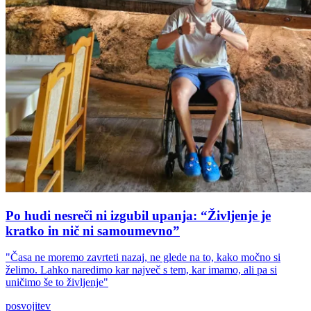
Po hudi nesreči ni izgubil upanja: “Življenje je
kratko in nič ni samoumevno”
"Časa ne moremo zavrteti nazaj, ne glede na to, kako močno si
želimo. Lahko naredimo kar največ s tem, kar imamo, ali pa si
uničimo še to življenje"
posvojitev