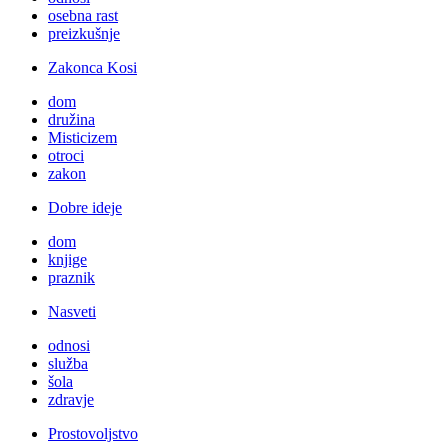
osebna rast
preizkušnje
Zakonca Kosi
dom
družina
Misticizem
otroci
zakon
Dobre ideje
dom
knjige
praznik
Nasveti
odnosi
služba
šola
zdravje
Prostovoljstvo