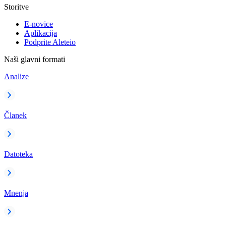
Storitve
E-novice
Aplikacija
Podprite Aleteio
Naši glavni formati
Analize
Članek
Datoteka
Mnenja