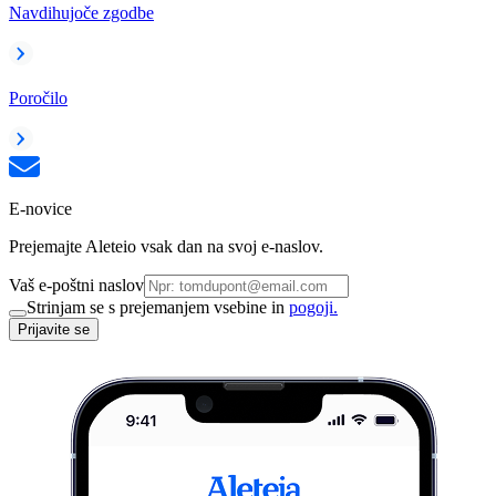
Navdihujoče zgodbe
Poročilo
E-novice
Prejemajte Aleteio vsak dan na svoj e-naslov.
Vaš e-poštni naslov
Strinjam se s prejemanjem vsebine in
pogoji.
Prijavite se