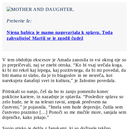
Preberite še:
Njena babica je mamo nagovarjala k splavu. Toda
zahvaljujoč Mariji se je zgodil čudež
V tem obdobju ekscesov je Amada zanosila in vsi okrog nje so
jo prepričevali, naj se znebi otroka. “Ko bi vsaj srečala koga,
ki bi mi rekel kaj lepega, kaj pozitivnega, da bi mi povedal, da
biti mama ni slabo, da je to blagoslov in ne nesreča, kot
narekujeta današnji svet in kultura,” je žalostno povedala.
Pritiskali so nanjo, češ da bo to zanjo pomenilo konec
poklicne kariere, in nazadnje je splavila. “Posledice splava so
zelo hude, ne le na telesni ravni, ampak predvsem na
čustveni,” je pojasnila. “Imela sem hude depresije, čutila sem
čustveno praznino […] Ponoči so me mučile more, sanjala sem
dojenčke, kako jokajo.”
Svojo stisko je delila z ženskami, ki so doživele takšno