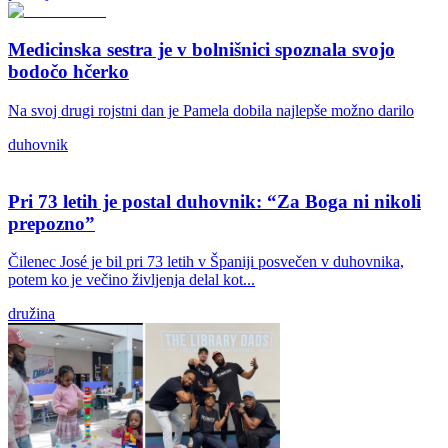
Medicinska sestra je v bolnišnici spoznala svojo
bodočo hčerko
Na svoj drugi rojstni dan je Pamela dobila najlepše možno darilo
duhovnik
Pri 73 letih je postal duhovnik: “Za Boga ni nikoli
prepozno”
Čilenec José je bil pri 73 letih v Španiji posvečen v duhovnika,
potem ko je večino življenja delal kot...
družina