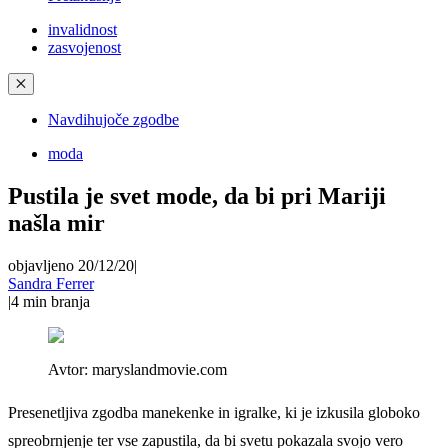
invalidnost
zasvojenost
✕
Navdihujoče zgodbe
moda
Pustila je svet mode, da bi pri Mariji
našla mir
objavljeno 20/12/20
|
Sandra Ferrer
|
4
min branja
Avtor:
maryslandmovie.com
Presenetljiva zgodba manekenke in igralke, ki je izkusila globoko
spreobrnjenje ter vse zapustila, da bi svetu pokazala svojo vero