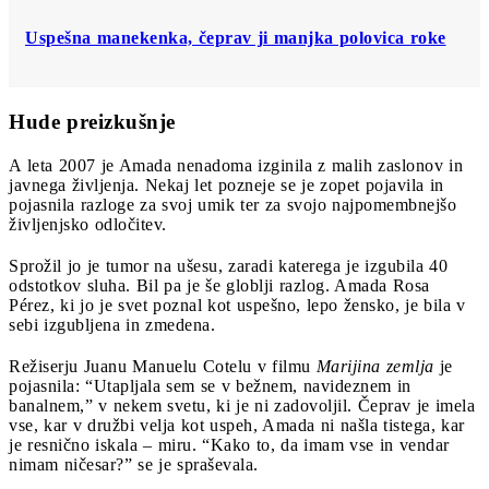
Uspešna manekenka, čeprav ji manjka polovica roke
Hude preizkušnje
A leta 2007 je Amada nenadoma izginila z malih zaslonov in
javnega življenja. Nekaj let pozneje se je zopet pojavila in
pojasnila razloge za svoj umik ter za svojo najpomembnejšo
življenjsko odločitev.
Sprožil jo je tumor na ušesu, zaradi katerega je izgubila 40
odstotkov sluha. Bil pa je še globlji razlog. Amada Rosa
Pérez, ki jo je svet poznal kot uspešno, lepo žensko, je bila v
sebi izgubljena in zmedena.
Režiserju Juanu Manuelu Cotelu v filmu
Marijina zemlja
je
pojasnila: “Utapljala sem se v bežnem, navideznem in
banalnem,” v nekem svetu, ki je ni zadovoljil. Čeprav je imela
vse, kar v družbi velja kot uspeh, Amada ni našla tistega, kar
je resnično iskala – miru. “Kako to, da imam vse in vendar
nimam ničesar?” se je spraševala.