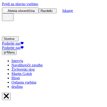
Pojdi na glavno vsebino
Iskanje
Aleteia
slovenščina
Razdelki
Storitve
Podprite nas
Podprite nas
Menu
Intervju
Navdihujoče zgodbe
Življenjski slog
Martin Golob
Blogi
Oglasna vsebina
družina