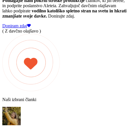
Pomagajte nam pokriti stroške produkcije
člankov, ki jih berete,
in podprite poslanstvo Aleteia. Zahvaljujoč davčnim olajšavam
lahko podpirate
vodilno katoliško spletno stran na svetu in hkrati
zmanjšate svoje davke.
Donirajte zdaj.
Doniram zdaj
( Z davčno olajšavo )
Naši izbrani članki