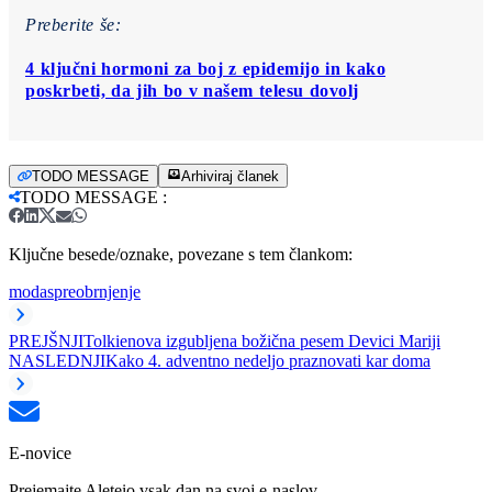
Preberite še:
4 ključni hormoni za boj z epidemijo in kako
poskrbeti, da jih bo v našem telesu dovolj
TODO MESSAGE
Arhiviraj članek
TODO MESSAGE
:
Ključne besede/oznake, povezane s tem člankom:
moda
spreobrnjenje
PREJŠNJI
Tolkienova izgubljena božična pesem Devici Mariji
NASLEDNJI
Kako 4. adventno nedeljo praznovati kar doma
E-novice
Prejemajte Aleteio vsak dan na svoj e-naslov.