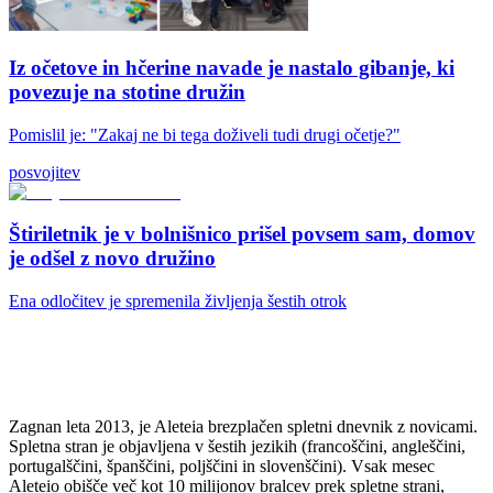
Iz očetove in hčerine navade je nastalo gibanje, ki
povezuje na stotine družin
Pomislil je: "Zakaj ne bi tega doživeli tudi drugi očetje?"
posvojitev
Štiriletnik je v bolnišnico prišel povsem sam, domov
je odšel z novo družino
Ena odločitev je spremenila življenja šestih otrok
Zagnan leta 2013, je Aleteia brezplačen spletni dnevnik z novicami.
Spletna stran je objavljena v šestih jezikih (francoščini, angleščini,
portugalščini, španščini, poljščini in slovenščini). Vsak mesec
Aleteio obišče več kot 10 milijonov bralcev prek spletne strani,