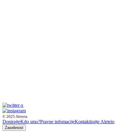
© 2025 Aleteia
Donirajte
Kdo smo?
Pravne infomacije
Kontaktirajte Aleteio
Zasebnost