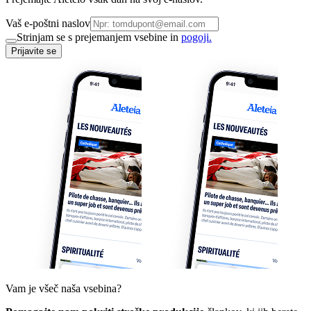
Vaš e-poštni naslov
Strinjam se s prejemanjem vsebine in
pogoji.
Prijavite se
Vam je všeč naša vsebina?