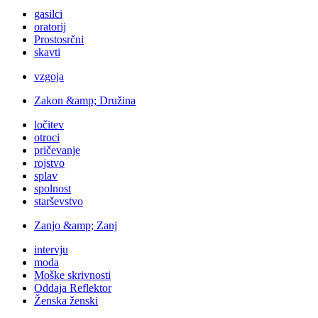
gasilci
oratorij
Prostosrčni
skavti
vzgoja
Zakon &amp; Družina
ločitev
otroci
pričevanje
rojstvo
splav
spolnost
starševstvo
Zanjo &amp; Zanj
intervju
moda
Moške skrivnosti
Oddaja Reflektor
Ženska ženski