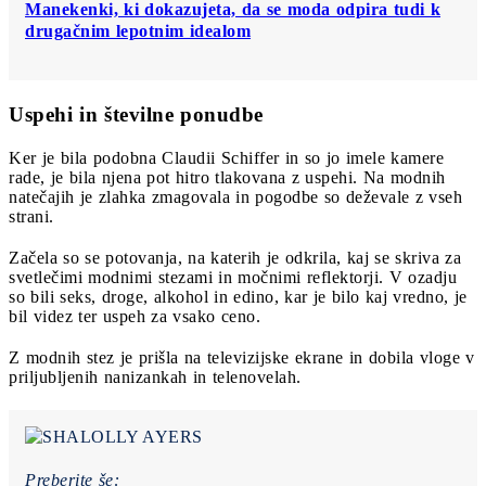
Manekenki, ki dokazujeta, da se moda odpira tudi k
drugačnim lepotnim idealom
Uspehi in številne ponudbe
Ker je bila podobna Claudii Schiffer in so jo imele kamere
rade, je bila njena pot hitro tlakovana z uspehi. Na modnih
natečajih je zlahka zmagovala in pogodbe so deževale z vseh
strani.
Začela so se potovanja, na katerih je odkrila, kaj se skriva za
svetlečimi modnimi stezami in močnimi reflektorji. V ozadju
so bili seks, droge, alkohol in edino, kar je bilo kaj vredno, je
bil videz ter uspeh za vsako ceno.
Z modnih stez je prišla na televizijske ekrane in dobila vloge v
priljubljenih nanizankah in telenovelah.
Preberite še: