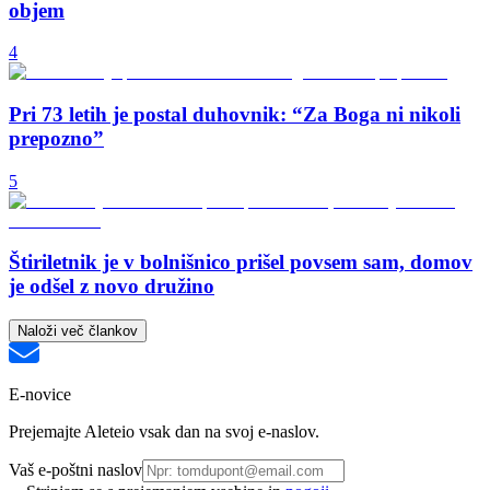
objem
4
Pri 73 letih je postal duhovnik: “Za Boga ni nikoli
prepozno”
5
Štiriletnik je v bolnišnico prišel povsem sam, domov
je odšel z novo družino
Naloži več člankov
E-novice
Prejemajte Aleteio vsak dan na svoj e-naslov.
Vaš e-poštni naslov