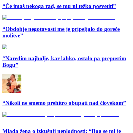
“Če imaš nekoga rad, se mu ni težko posvetiti”
“Obdobje negotovosti me je pripeljalo do goreče
molitve”
“Naredim najbolje, kar lahko, ostalo pa prepustim
Bogu”
“Nikoli ne smemo prehitro obupati nad človekom”
Mlada žena o izkušnji neplodnosti: “Bog se mi je