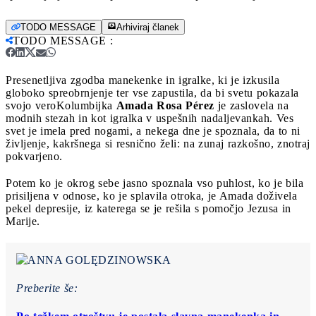
TODO MESSAGE
Arhiviraj članek
TODO MESSAGE
:
Presenetljiva zgodba manekenke in igralke, ki je izkusila
globoko spreobrnjenje ter vse zapustila, da bi svetu pokazala
svojo vero
Kolumbijka
Amada Rosa Pérez
je zaslovela na
modnih stezah in kot igralka v uspešnih nadaljevankah. Ves
svet je imela pred nogami, a nekega dne je spoznala, da to ni
življenje, kakršnega si resnično želi: na zunaj razkošno, znotraj
pokvarjeno.
Potem ko je okrog sebe jasno spoznala vso puhlost, ko je bila
prisiljena v odnose, ko je splavila otroka, je Amada doživela
pekel depresije, iz katerega se je rešila s pomočjo Jezusa in
Marije.
Preberite še: