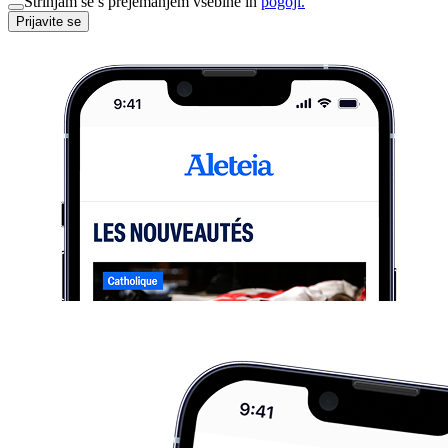
Strinjam se s prejemanjem vsebine in
pogoji.
Prijavite se