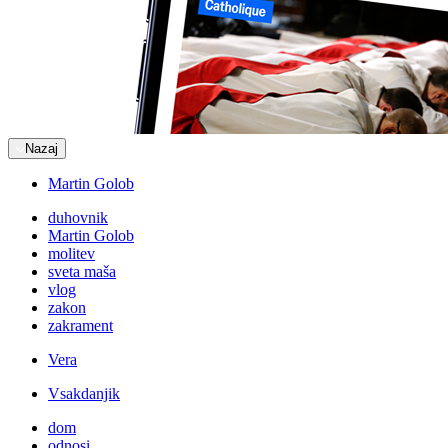
Nazaj
Martin Golob
duhovnik
Martin Golob
molitev
sveta maša
vlog
zakon
zakrament
Vera
Vsakdanjik
dom
odnosi