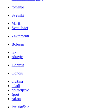
romanje
Svetniki
Marija
Sveti Jožef
Zakramenti
Bolezen
rak
zdravje
Dobrota
Odnosi
družina
mladi
prijateljstvo
šport
zakon
Preizkušnje