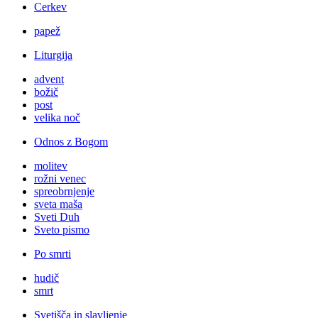
Cerkev
papež
Liturgija
advent
božič
post
velika noč
Odnos z Bogom
molitev
rožni venec
spreobrnjenje
sveta maša
Sveti Duh
Sveto pismo
Po smrti
hudič
smrt
Svetišča in slavljenje